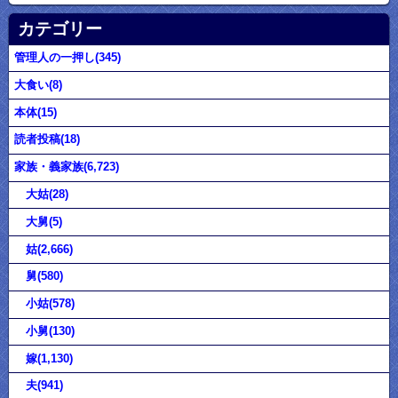
カテゴリー
管理人の一押し(345)
大食い(8)
本体(15)
読者投稿(18)
家族・義家族(6,723)
大姑(28)
大舅(5)
姑(2,666)
舅(580)
小姑(578)
小舅(130)
嫁(1,130)
夫(941)