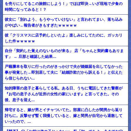
を売りにしてるこの旅館にしよう！」でほぼ即決→いざ現地で夕食の
時間になってみると！？
彼女に「別れよう、もうやっていけない」と言われてまい、落ち込み
がやばい←報告者がきもすぎたｗｗｗｗｗ
彼「クリスマスに店予約しといたよ」楽しみにしてたのに、ガッカリ
した件ｗｗｗｗｗ
自分「契約した覚えのないものが来る」 店「ちゃんと契約書もありま
す」 → 旦那と確認した結果…
戸籍謄本を取りに行ったのがきっかけで夫が婚姻届を出してなかった
事が発覚した→即別居して夫に「結婚詐欺だから訴える！」と伝えた
ら信じられない...
知的障害の息子と暮らしてる私。ある日、うちに電話してきた警察が
『お宅の息子さんが近所の女性の家にいます』と言ってきた。その
後、息子を迎え...
帰宅すると、嫁が男とイチャついてた。部屋に凸したが間男から返り
討ちに。反撃せず暫く我慢していると、嫁と間男が自宅から退散して
いったので、...