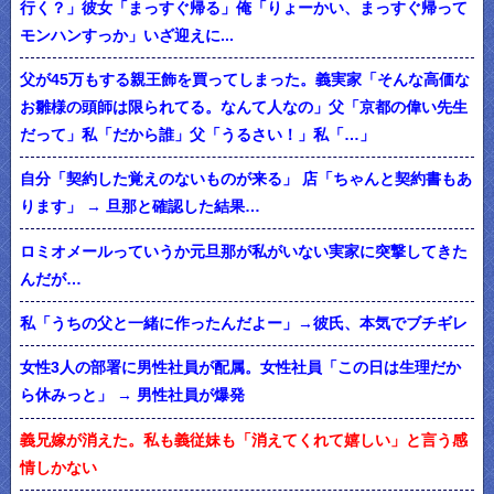
行く？」彼女「まっすぐ帰る」俺「りょーかい、まっすぐ帰って
モンハンすっか」いざ迎えに...
父が45万もする親王飾を買ってしまった。義実家「そんな高価な
お雛様の頭師は限られてる。なんて人なの」父「京都の偉い先生
だって」私「だから誰」父「うるさい！」私「…」
自分「契約した覚えのないものが来る」 店「ちゃんと契約書もあ
ります」 → 旦那と確認した結果…
ロミオメールっていうか元旦那が私がいない実家に突撃してきた
んだが…
私「うちの父と一緒に作ったんだよー」→彼氏、本気でブチギレ
女性3人の部署に男性社員が配属。女性社員「この日は生理だか
ら休みっと」 → 男性社員が爆発
義兄嫁が消えた。私も義従妹も「消えてくれて嬉しい」と言う感
情しかない