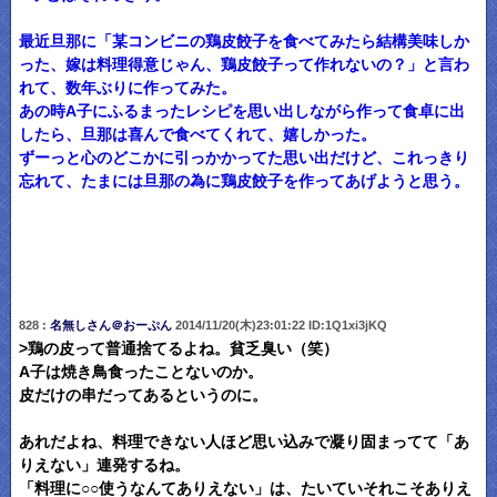
最近旦那に「某コンビニの鶏皮餃子を食べてみたら結構美味しか
った、嫁は料理得意じゃん、鶏皮餃子って作れないの？」と言わ
れて、数年ぶりに作ってみた。
あの時A子にふるまったレシピを思い出しながら作って食卓に出
したら、旦那は喜んで食べてくれて、嬉しかった。
ずーっと心のどこかに引っかかってた思い出だけど、これっきり
忘れて、たまには旦那の為に鶏皮餃子を作ってあげようと思う。
828 :
名無しさん＠おーぷん
2014/11/20(木)23:01:22 ID:1Q1xi3jKQ
>鶏の皮って普通捨てるよね。貧乏臭い（笑）
A子は焼き鳥食ったことないのか。
皮だけの串だってあるというのに。
あれだよね、料理できない人ほど思い込みで凝り固まってて「あ
りえない」連発するね。
「料理に○○使うなんてありえない」は、たいていそれこそありえ