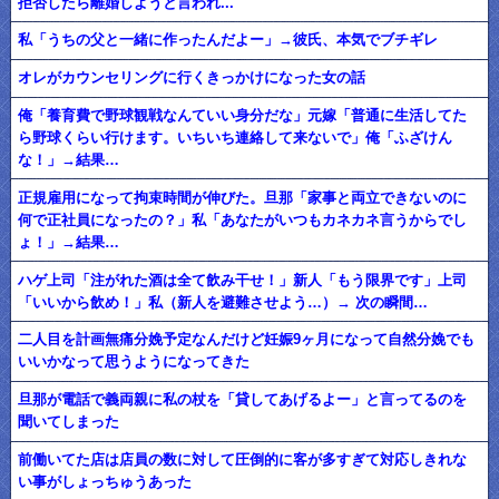
拒否したら離婚しようと言われ...
私「うちの父と一緒に作ったんだよー」→彼氏、本気でブチギレ
オレがカウンセリングに行くきっかけになった女の話
俺「養育費で野球観戦なんていい身分だな」元嫁「普通に生活してた
ら野球くらい行けます。いちいち連絡して来ないで」俺「ふざけん
な！」→結果…
正規雇用になって拘束時間が伸びた。旦那「家事と両立できないのに
何で正社員になったの？」私「あなたがいつもカネカネ言うからでし
ょ！」→結果…
ハゲ上司「注がれた酒は全て飲み干せ！」新人「もう限界です」上司
「いいから飲め！」私（新人を避難させよう…）→ 次の瞬間…
二人目を計画無痛分娩予定なんだけど妊娠9ヶ月になって自然分娩でも
いいかなって思うようになってきた
旦那が電話で義両親に私の杖を「貸してあげるよー」と言ってるのを
聞いてしまった
前働いてた店は店員の数に対して圧倒的に客が多すぎて対応しきれな
い事がしょっちゅうあった