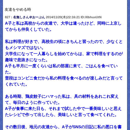
友達をやめる時
827 :
名無しさん＠おーぷん
2014/11/20(木)22:16:21 ID:XlbhuxUtN
A子と私は高校からの友達で、大学は違ったけど、同時に上京し
てからも仲良くしていた。
私は料理が好きで、高校生の頃にきちんと習ったので、少なくと
もメシマズではない。
大学生になって一人暮らしを始めてからは、家で料理をするのが
趣味で息抜きになった。
A子も半月に一度くらいは私の部屋に来て、ごはんを食べてい
た。
普段はコンビニ食だから私の料理を食べるのが楽しみだと言って
くれていた。
ある時期、鶏皮餃子にハマった私は、具の材料をあれこれ変え
て、毎日のように作っていた。
A子が食事に来た日も、それまで試した中で一番美味しいと思え
たレシピで作って出したら、美味しいと言って食べてくれた。
その数日後、地元の友達から、A子がSNSの日記に私の悪口を書