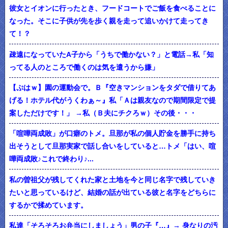
彼女とイオンに行ったとき、フードコートでご飯を食べることに
なった。そこに子供が先を歩く親を走って追いかけて走ってき
て！？
疎遠になっていたA子から「うちで働かない？」と電話→私「知
ってる人のところで働くのは気を遣うから嫌」
【ぷはｗ】園の運動会で。Ｂ『空きマンションをタダで借りてあ
げる！ホテル代がうくわぁ～』私「Ａは親友なので期間限定で提
案しただけです！」 →私（Ｂ夫にチクろｗ）その後・・・
「喧嘩両成敗」が口癖のトメ。旦那が私の個人貯金を勝手に持ち
出そうとして旦那実家で話し合いをしていると…トメ「はい、喧
嘩両成敗♪これで終わり♪...
私の曽祖父が残してくれた家と土地を今と同じ名字で残していき
たいと思っているけど、結婚の話が出ている彼と名字をどちらに
するかで揉めています。
私達「そろそろお弁当にしましょう」男の子『…』→ 身なりの汚