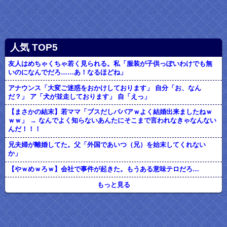
人気 TOP5
友人はめちゃくちゃ若く見られる。私「服装が子供っぽいわけでも無
いのになんでだろ……あ！なるほどね」
アナウンス「大変ご迷惑をおかけしております」 自分「お、なん
だ？」 ア「犬が並走しております」 自「えっ」
【まさかの結末】若ママ「ブスだしババアｗよく結婚出来ましたねｗ
ｗｗ」 → なんでよく知らないあんたにそこまで言われなきゃなんない
んだ！！！
兄夫婦が離婚してた。父「外国であいつ（兄）を始末してくれない
か」
【やｗめｗろｗ】会社で事件が起きた。もうある意味テロだろ…
もっと見る