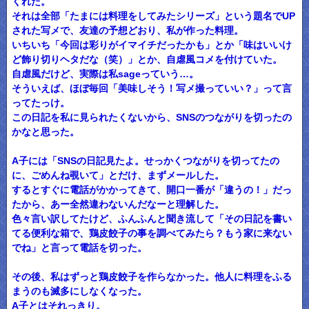
くれた。
それは全部「たまには料理をしてみたシリーズ」という題名でUP
された写メで、友達の予想どおり、私が作った料理。
いちいち「今回は彩りがイマイチだったかも」とか「味はいいけ
ど飾り切りヘタだな（笑）」とか、自虐風コメを付けていた。
自虐風だけど、実際は私sageっていう…。
そういえば、ほぼ毎回「美味しそう！写メ撮っていい？」って言
ってたっけ。
この日記を私に見られたくないから、SNSのつながりを切ったの
かなと思った。
A子には「SNSの日記見たよ。せっかくつながりを切ってたの
に、ごめんね覗いて」とだけ、まずメールした。
するとすぐに電話がかかってきて、開口一番が「違うの！」だっ
たから、あー全然違わないんだなーと理解した。
色々言い訳してたけど、ふんふんと聞き流して「その日記を書い
てる便利な箱で、鶏皮餃子の事を調べてみたら？もう家に来ない
でね」と言って電話を切った。
その後、私はずっと鶏皮餃子を作らなかった。他人に料理をふる
まうのも滅多にしなくなった。
A子とはそれっきり。