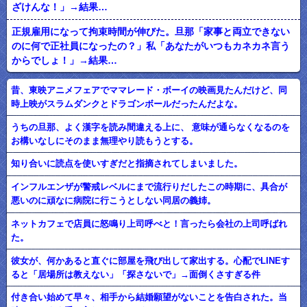
ざけんな！」→結果…
正規雇用になって拘束時間が伸びた。旦那「家事と両立できない
のに何で正社員になったの？」私「あなたがいつもカネカネ言う
からでしょ！」→結果…
昔、東映アニメフェアでママレード・ボーイの映画見たんだけど、同
時上映がスラムダンクとドラゴンボールだったんだよな。
うちの旦那、よく漢字を読み間違える上に、 意味が通らなくなるのを
お構いなしにそのまま無理やり読もうとする。
知り合いに読点を使いすぎだと指摘されてしまいました。
インフルエンザが警戒レベルにまで流行りだしたこの時期に、具合が
悪いのに頑なに病院に行こうとしない同居の義姉。
ネットカフェで店員に怒鳴り上司呼べと！言ったら会社の上司呼ばれ
た。
彼女が、何かあると直ぐに部屋を飛び出して家出する。心配でLINEす
ると「居場所は教えない」「探さないで」→面倒くさすぎる件
付き合い始めて早々、相手から結婚願望がないことを告白された。当