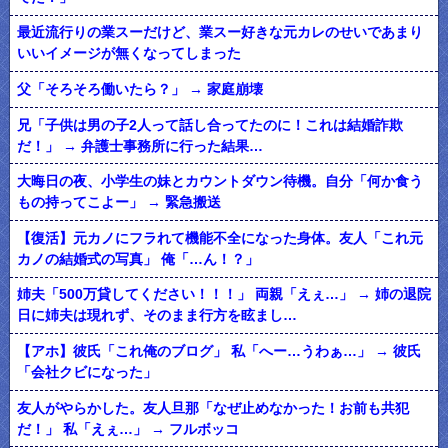
最近流行りの業スーだけど、業スー好きな元カレのせいであまり
いいイメージが無くなってしまった
父「そろそろ働いたら？」 → 家庭崩壊
兄「子供は男の子2人って話し合ってたのに！これは結婚詐欺
だ！」 → 弁護士事務所に行った結果…
大晦日の夜、小学生の妹とカウントダウン待機。自分「何か食う
もの持ってこよー」 → 緊急搬送
【復活】元カノにフラれて機能不全になった身体。友人「これ元
カノの結婚式の写真」 俺「…ん！？」
姉夫「500万貸してください！！！」 両親「えぇ…」 → 姉の退院
日に姉夫は現れず、そのまま行方を眩まし…
【アホ】彼氏「これ俺のブログ」 私「へー…うわぁ…」 → 彼氏
「会社クビになった」
友人がやらかした。友人旦那「なぜ止めなかった！お前も共犯
だ！」 私「えぇ…」 → フルボッコ