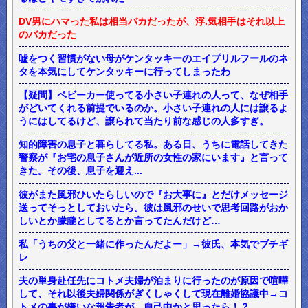
DV男にハマった私は相当バカだったが、浮.気相手はそれ以上
のバカだった
嘘をつく習慣がない母がケンタッキーのエイプリルフールのネ
タを本気にしてケンタッキーに行ってしまったわ
【疑問】ベビーカー使ってる小さい子連れの人って、なぜ相手
がどいてくれる前提でいるのか。小さい子連れの人には譲るよ
うにはしてるけど、譲られて当たり前な感じの人多すぎ。
知的障害の息子と暮らしてる私。ある日、うちに電話してきた
警察が『お宅の息子さんが近所の女性の家にいます』と言って
きた。その後、息子を迎え...
彼がまた風邪ひいたらしいので『お大事に』とだけメッセージ
送ってそっとしておいたら。彼は風邪のせいで思考回路がおか
しいとか朦朧としてるとか言ってたんだけど…
私「うちの父と一緒に作ったんだよー」→彼氏、本気でブチギ
レ
夫の単身赴任先にコトメ夫婦が泊まりに行ったのが原因で喧嘩
して、それ以後夫婦関係がぎくしゃくして現在離婚協議中→コ
トメの事が嫌いな報告者が、自己中かと思ったら！？