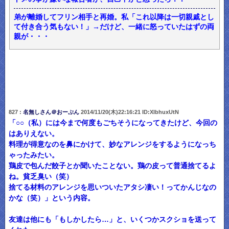
弟が離婚してフリン相手と再婚。私「これ以降は一切親戚とし
て付き合う気もない！」→だけど、一緒に怒っていたはずの両
親が・・・
827 :
名無しさん＠おーぷん
2014/11/20(木)22:16:21 ID:XlbhuxUtN
「○○（私）には今まで何度もごちそうになってきたけど、今回の
はありえない。
料理が得意なのを鼻にかけて、妙なアレンジをするようになっち
ゃったみたい。
鶏皮で包んだ餃子とか聞いたことない。鶏の皮って普通捨てるよ
ね。貧乏臭い（笑）
捨てる材料のアレンジを思いついたアタシ凄い！ってかんじなの
かな（笑）」という内容。
友達は他にも「もしかしたら…」と、いくつかスクショを送って