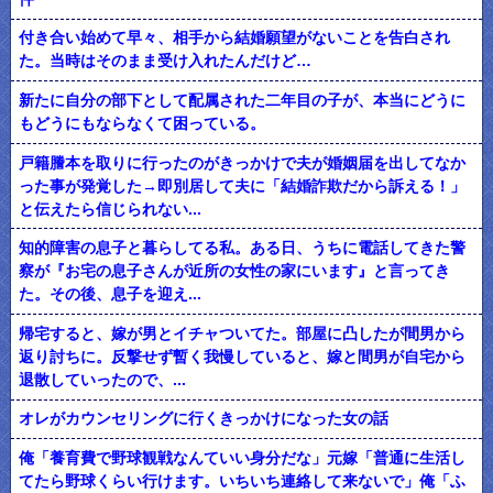
付き合い始めて早々、相手から結婚願望がないことを告白され
た。当時はそのまま受け入れたんだけど…
新たに自分の部下として配属された二年目の子が、本当にどうに
もどうにもならなくて困っている。
戸籍謄本を取りに行ったのがきっかけで夫が婚姻届を出してなか
った事が発覚した→即別居して夫に「結婚詐欺だから訴える！」
と伝えたら信じられない...
知的障害の息子と暮らしてる私。ある日、うちに電話してきた警
察が『お宅の息子さんが近所の女性の家にいます』と言ってき
た。その後、息子を迎え...
帰宅すると、嫁が男とイチャついてた。部屋に凸したが間男から
返り討ちに。反撃せず暫く我慢していると、嫁と間男が自宅から
退散していったので、...
オレがカウンセリングに行くきっかけになった女の話
俺「養育費で野球観戦なんていい身分だな」元嫁「普通に生活し
てたら野球くらい行けます。いちいち連絡して来ないで」俺「ふ