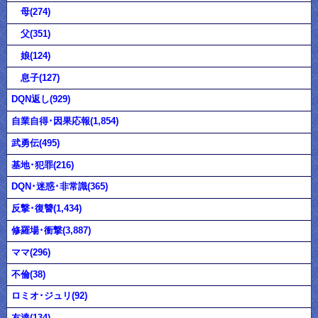
母(274)
父(351)
娘(124)
息子(127)
DQN返し(929)
自業自得･因果応報(1,854)
武勇伝(495)
基地･犯罪(216)
DQN･迷惑･非常識(365)
反撃･復讐(1,434)
修羅場･衝撃(3,887)
ママ(296)
不倫(38)
ロミオ･ジュリ(92)
友達(134)