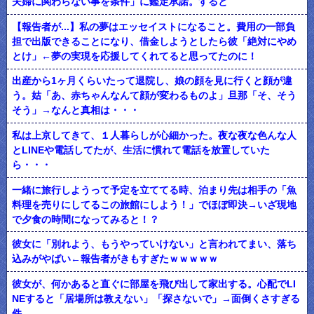
夫婦に関わらない事を条件」に鑑定承諾。すると
【報告者が...】私の夢はエッセイストになること。費用の一部負
担で出版できることになり、借金しようとしたら彼「絶対にやめ
とけ」←夢の実現を応援してくれてると思ってたのに！
出産から1ヶ月くらいたって退院し、娘の顔を見に行くと顔が違
う。姑「あ、赤ちゃんなんて顔が変わるものよ」旦那「そ、そう
そう」→なんと真相は・・・
私は上京してきて、１人暮らしが心細かった。夜な夜な色んな人
とLINEや電話してたが、生活に慣れて電話を放置していた
ら・・・
一緒に旅行しようって予定を立ててる時、泊まり先は相手の「魚
料理を売りにしてるこの旅館にしよう！」でほぼ即決→いざ現地
で夕食の時間になってみると！？
彼女に「別れよう、もうやっていけない」と言われてまい、落ち
込みがやばい←報告者がきもすぎたｗｗｗｗｗ
彼女が、何かあると直ぐに部屋を飛び出して家出する。心配でLI
NEすると「居場所は教えない」「探さないで」→面倒くさすぎる
件