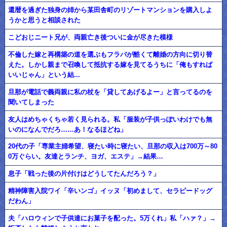
還暦を過ぎた独身の姉から某田舎町のリゾートマンションを購入しよ
うかと思うと相談された
こどおじニート兄が、両親亡き後ついに金が尽きた模様
不倫した嫁と再構築の道を選ぶもフラバが酷くて離婚の方向に切り替
えた。しかし親まで召喚して抵抗する嫁を見てるうちに「俺もすれば
いいじゃん」という結...
旦那が電話で義両親に私の杖を「貸してあげるよー」と言ってるのを
聞いてしまった
友人はめちゃくちゃ若く見られる。私「服装が子供っぽいわけでも無
いのになんでだろ……あ！なるほどね」
20代の子「専業主婦希望、寝たい時に寝たい、旦那の収入は700万～80
0万ぐらい。友達とランチ、ヨガ、エステ」→結果…
息子「戦った後の片付けはどうしてたんだろう？」
精神障害入院ワイ「辛いンゴ」イッヌ「初めまして、セラピードッグ
だわん」
夫「ハロウィンで子供達にお菓子を配った。5万くれ」私「ハァ？」→