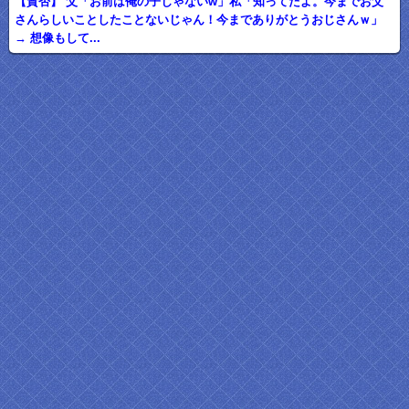
【賛否】 父「お前は俺の子じゃないw」私「知ってたよ。今までお父
さんらしいことしたことないじゃん！今までありがとうおじさんｗ」
→ 想像もして...