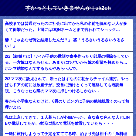
すかっとしていきませんか | sk2ch
高校までは普通だったのに社会に出てから私の名前を読めない人が多
くて衝撃だった。上司にはDQNネームとまで言われてショック…
爺「じゃあなぜ俺と結婚したんだ？」 婆「うるさいうるさいうるさ
い！」
2/2【結婚とは】ワイが子供の世話や食事作ったり部屋の掃除をしてい
る。一方嫁はなんもせん。あまりにひどいから嫁の所業を咎めたら…
ホンマ結婚なんてするもんやあらへんで。
2/2ママ友に託児されて、断ったはずなのに朝からチャイム連打。やっ
ぱちドアの前には放置子が。交番に預けとくって連絡しても既読無
視。こうなったら隣のママ友に押しつけるしかない→
春から小学生なんだけど、6畳のリビングに子供の勉強机置くのって無
理だよね
私は上京してきて、１人暮らしが心細かった。夜な夜な色んな人とLIN
Eや電話してたが、生活に慣れて電話を放置していたら・・・
一緒に旅行しようって予定を立ててる時、泊まり先は相手の「魚料理