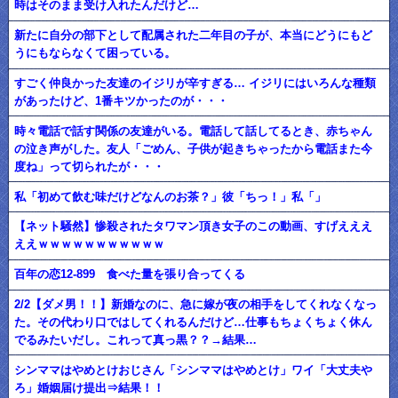
時はそのまま受け入れたんだけど…
新たに自分の部下として配属された二年目の子が、本当にどうにもど
うにもならなくて困っている。
すごく仲良かった友達のイジリが辛すぎる… イジリにはいろんな種類
があったけど、1番キツかったのが・・・
時々電話で話す関係の友達がいる。電話して話してるとき、赤ちゃん
の泣き声がした。友人「ごめん、子供が起きちゃったから電話また今
度ね」って切られたが・・・
私「初めて飲む味だけどなんのお茶？」彼「ちっ！」私「」
【ネット騒然】惨殺されたタワマン頂き女子のこの動画、すげえええ
ええｗｗｗｗｗｗｗｗｗｗｗ
百年の恋12-899 食べた量を張り合ってくる
2/2【ダメ男！！】新婚なのに、急に嫁が夜の相手をしてくれなくなっ
た。その代わり口ではしてくれるんだけど…仕事もちょくちょく休ん
でるみたいだし。これって真っ黒？？→結果…
シンママはやめとけおじさん「シンママはやめとけ」ワイ「大丈夫や
ろ」婚姻届け提出⇒結果！！