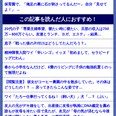
保育園で、「俺足の裏に石が刺さってるんだー」 自分「見せて
よ！」 →
この記事を読んだ人におすすめ！
20代の子「専業主婦希望、寝たい時に寝たい、旦那の収入は700
万～800万ぐらい。友達とランチ、ヨガ、エステ」→結果…
息子「戦った後の片付けはどうしてたんだろう？」
精神障害入院ワイ「辛いンゴ」イッヌ「初めまして、セラピード
ッグだわん」
春から小学生なんだけど、6畳のリビングに子供の勉強机置くのっ
て無理だよね
【閲覧注意】 彼女がコーヒー農園の中を散歩していた。その体は
どうしたの！？ → 戻ってきたらこんな姿です…
ワイ「たろー仕事行ってくるね！（飼い犬）」犬「…？（ぷい」
友人の兄がデキ婚をして、出産後に友母が執拗にDNA鑑定を薦め
誰もが友母を冷たい目で見たが、友兄が「母の気が済むなら今後