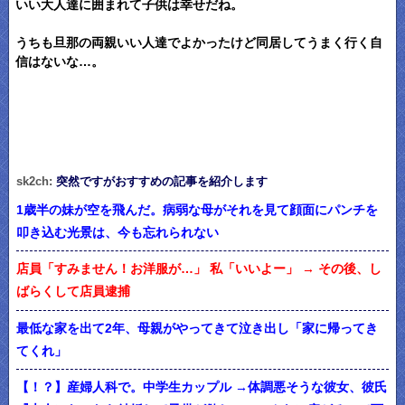
いい大人達に囲まれて子供は幸せだね。
うちも旦那の両親いい人達でよかったけど同居してうまく行く自
信はないな…。
sk2ch:
突然ですがおすすめの記事を紹介します
1歳半の妹が空を飛んだ。病弱な母がそれを見て顔面にパンチを
叩き込む光景は、今も忘れられない
店員「すみません！お洋服が…」 私「いいよー」 → その後、し
ばらくして店員逮捕
最低な家を出て2年、母親がやってきて泣き出し「家に帰ってき
てくれ」
【！？】産婦人科で。中学生カップル →体調悪そうな彼女、彼氏