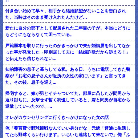
付き合い始めて早々、相手から結婚願望がないことを告白され
た。当時はそのまま受け入れたんだけど…
新たに自分の部下として配属された二年目の子が、本当にどうに
もどうにもならなくて困っている。
戸籍謄本を取りに行ったのがきっかけで夫が婚姻届を出してなか
った事が発覚した→即別居して夫に「結婚詐欺だから訴える！」
と伝えたら信じられない...
知的障害の息子と暮らしてる私。ある日、うちに電話してきた警
察が『お宅の息子さんが近所の女性の家にいます』と言ってき
た。その後、息子を迎え...
帰宅すると、嫁が男とイチャついてた。部屋に凸したが間男から
返り討ちに。反撃せず暫く我慢していると、嫁と間男が自宅から
退散していったので、...
オレがカウンセリングに行くきっかけになった女の話
俺「養育費で野球観戦なんていい身分だな」元嫁「普通に生活し
てたら野球くらい行けます。いちいち連絡して来ないで」俺「ふ