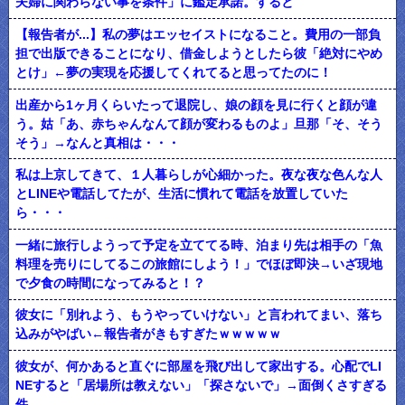
夫婦に関わらない事を条件」に鑑定承諾。すると
【報告者が...】私の夢はエッセイストになること。費用の一部負
担で出版できることになり、借金しようとしたら彼「絶対にやめ
とけ」←夢の実現を応援してくれてると思ってたのに！
出産から1ヶ月くらいたって退院し、娘の顔を見に行くと顔が違
う。姑「あ、赤ちゃんなんて顔が変わるものよ」旦那「そ、そう
そう」→なんと真相は・・・
私は上京してきて、１人暮らしが心細かった。夜な夜な色んな人
とLINEや電話してたが、生活に慣れて電話を放置していた
ら・・・
一緒に旅行しようって予定を立ててる時、泊まり先は相手の「魚
料理を売りにしてるこの旅館にしよう！」でほぼ即決→いざ現地
で夕食の時間になってみると！？
彼女に「別れよう、もうやっていけない」と言われてまい、落ち
込みがやばい←報告者がきもすぎたｗｗｗｗｗ
彼女が、何かあると直ぐに部屋を飛び出して家出する。心配でLI
NEすると「居場所は教えない」「探さないで」→面倒くさすぎる
件