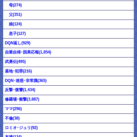
母(274)
父(351)
娘(124)
息子(127)
DQN返し(929)
自業自得･因果応報(1,854)
武勇伝(495)
基地･犯罪(216)
DQN･迷惑･非常識(365)
反撃･復讐(1,434)
修羅場･衝撃(3,887)
ママ(296)
不倫(38)
ロミオ･ジュリ(92)
友達(134)