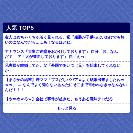
人気 TOP5
友人はめちゃくちゃ若く見られる。私「服装が子供っぽいわけでも無
いのになんでだろ……あ！なるほどね」
アナウンス「大変ご迷惑をおかけしております」 自分「お、なん
だ？」 ア「犬が並走しております」 自「えっ」
兄夫婦が離婚してた。父「外国であいつ（兄）を始末してくれない
か」
【まさかの結末】若ママ「ブスだしババアｗよく結婚出来ましたねｗ
ｗｗ」 → なんでよく知らないあんたにそこまで言われなきゃなんない
んだ！！！
【やｗめｗろｗ】会社で事件が起きた。もうある意味テロだろ…
もっと見る