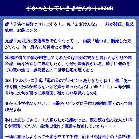
すかっとしていきませんか | sk2ch
嫁「子供の名前はコレにする！」 俺「ふざけんな」 → 妹が発狂、親父
鉄拳、お袋ビンタ
兄嫁「元旦那は交通事故で亡くなって…」 両親「嘘つき。離婚した方
がいい」 俺「身内に前科者とか勘弁」
2/3俺の育ての親が用意してくれた金は自分の物かと言わんばかりの強
欲嫁。頭を冷やして帰宅したら、なぜか嫁両親がいる。勝手に俺の育
ての親の金で、嫁両親との二世帯住宅を建てると
1/2【フルボッコ】母「母の日のプレゼントありがとうね！」俺「あー
何を贈ったのか知らないけど嫁が送ったんだよ」母「！！」→母が贈
り物に文句を言って嫁能面。確かに非常識なものを
春から小学生なんだけど、6畳のリビングに子供の勉強机置くのって無
理だよね
私は上京してきて、１人暮らしが心細かった。夜な夜な色んな人とLIN
Eや電話してたが、生活に慣れて電話を放置していたら・・・
一緒に旅行しようって予定を立ててる時、泊まり先は相手の「魚料理