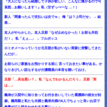
『大人になったら結婚して子供が欲しい、こんなに痛がるので可
哀想…お願いします！』私（甘ずっぺーな …！）
新人「間違ったんで支払いは次でｗ」 俺「は？上司だせ」 → 結
果…
友人がやらかした。友人旦那「なぜ止めなかった！お前も共犯
だ！」 私「えぇ…」 → フルボッコ
ロミオメールっていうか元旦那が私がいない実家に突撃してきた
んだが…
お前らのご家族をお預かりする前に 言っておきたい事がある。か
なりきびしい話もするが介護職員の本音を聴いておけ。
旦那「…具合悪い？」 私「なんでわかるんだろう」 旦那「実
は…」
義弟が入院中に知り合ってお付き合いしていた看護師の彼女が妊
娠。義両親と私たち夫婦と義弟夫婦の6人でちょっと良いお店で
食事がてら顔あわせをする事に・・・