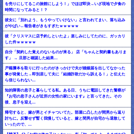
を売りにしてるこの旅館にしよう！」でほぼ即決→いざ現地で夕食の
時間になってみると！？
彼女に「別れよう、もうやっていけない」と言われてまい、落ち込み
がやばい←報告者がきもすぎたｗｗｗｗｗ
彼「クリスマスに店予約しといたよ」楽しみにしてたのに、ガッカリ
した件ｗｗｗｗｗ
自分「契約した覚えのないものが来る」 店「ちゃんと契約書もありま
す」 → 旦那と確認した結果…
戸籍謄本を取りに行ったのがきっかけで夫が婚姻届を出してなかった
事が発覚した→即別居して夫に「結婚詐欺だから訴える！」と伝えた
ら信じられない...
知的障害の息子と暮らしてる私。ある日、うちに電話してきた警察が
『お宅の息子さんが近所の女性の家にいます』と言ってきた。その
後、息子を迎え...
帰宅すると、嫁が男とイチャついてた。部屋に凸したが間男から返り
討ちに。反撃せず暫く我慢していると、嫁と間男が自宅から退散して
いったので、...