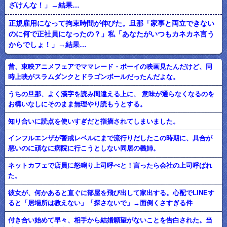
ざけんな！」→結果…
正規雇用になって拘束時間が伸びた。旦那「家事と両立できない
のに何で正社員になったの？」私「あなたがいつもカネカネ言う
からでしょ！」→結果…
昔、東映アニメフェアでママレード・ボーイの映画見たんだけど、同
時上映がスラムダンクとドラゴンボールだったんだよな。
うちの旦那、よく漢字を読み間違える上に、 意味が通らなくなるのを
お構いなしにそのまま無理やり読もうとする。
知り合いに読点を使いすぎだと指摘されてしまいました。
インフルエンザが警戒レベルにまで流行りだしたこの時期に、具合が
悪いのに頑なに病院に行こうとしない同居の義姉。
ネットカフェで店員に怒鳴り上司呼べと！言ったら会社の上司呼ばれ
た。
彼女が、何かあると直ぐに部屋を飛び出して家出する。心配でLINEす
ると「居場所は教えない」「探さないで」→面倒くさすぎる件
付き合い始めて早々、相手から結婚願望がないことを告白された。当