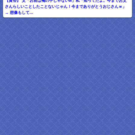
【賛否】 父「お前は俺の子じゃないw」私「知ってたよ。今までお父
さんらしいことしたことないじゃん！今までありがとうおじさんｗ」
→ 想像もして...