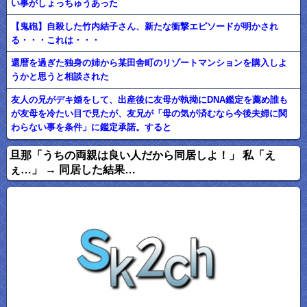
い事がしょっちゅうあった
【鬼砲】自殺した竹内結子さん、新たな衝撃エピソードが明かされ
る・・・これは・・・
還暦を過ぎた独身の姉から某田舎町のリゾートマンションを購入しよ
うかと思うと相談された
友人の兄がデキ婚をして、出産後に友母が執拗にDNA鑑定を薦め誰も
が友母を冷たい目で見たが、友兄が「母の気が済むなら今後夫婦に関
わらない事を条件」に鑑定承諾。すると
旦那「うちの両親は良い人だから同居しよ！」 私「え
ぇ…」 → 同居した結果…