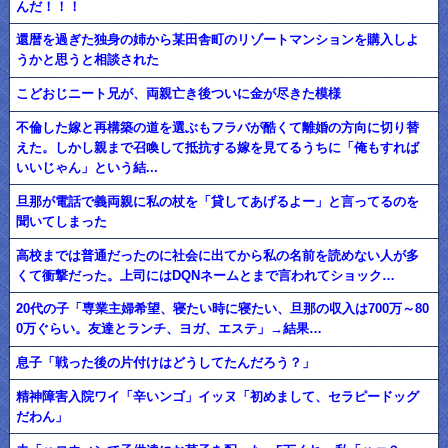
んだ！！！
還暦を過ぎた独身の姉から某田舎町のリゾートマンションを購入しよ
うかと思うと相談された
こどおじニート兄が、両親亡き後ついに金が尽きた模様
不倫した嫁と再構築の道を選ぶもフラバが酷くて離婚の方向に切り替
えた。しかし親まで召喚して抵抗する嫁を見てるうちに「俺もすれば
いいじゃん」という結...
旦那が電話で義両親に私の杖を「貸してあげるよー」と言ってるのを
聞いてしまった
高校までは普通だったのに社会に出てから私の名前を読めない人が多
くて衝撃だった。上司にはDQNネームとまで言われてショック…
20代の子「専業主婦希望、寝たい時に寝たい、旦那の収入は700万～80
0万ぐらい。友達とランチ、ヨガ、エステ」→結果…
息子「戦った後の片付けはどうしてたんだろう？」
精神障害入院ワイ「辛いンゴ」イッヌ「初めまして、セラピードッグ
だわん」