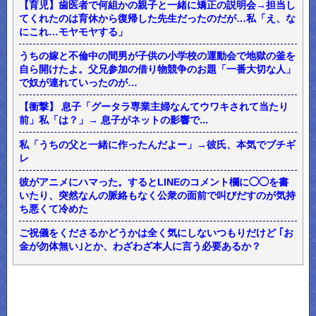
【育児】歯医者で何組かの親子と一緒に矯正の説明会→担当し
てくれたのは育休から復帰した先生だったのだが…私「え、な
にこれ…モヤモヤする」
うちの嫁と不倫中の間男が子供の小学校の運動会で地獄の釜を
自ら開けたよ。父兄参加の借り物競争のお題「一番大切な人」
で奴が連れていったのが…
【衝撃】 息子「グータラ専業主婦なんてウワキされて当たり
前」私「は？」→ 息子がネットの影響で...
私「うちの父と一緒に作ったんだよー」→彼氏、本気でブチギ
レ
彼がアニメにハマった。するとLINEのコメント欄に◯◯を書
いたり、突然なんの脈絡もなく公衆の面前で叫びだすのが気持
ち悪くて冷めた
ご祝儀をくださるかどうかは全く気にしないつもりだけど ｢お
金が勿体無い｣とか、わざわざ本人に言う必要あるか？