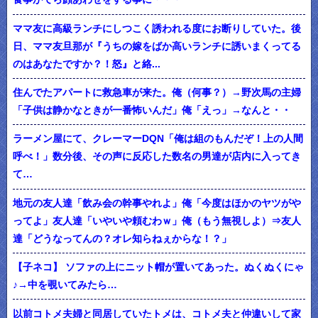
ママ友に高級ランチにしつこく誘われる度にお断りしていた。後
日、ママ友旦那が『うちの嫁をばか高いランチに誘いまくってる
のはあなたですか？！怒』と絡...
住んでたアパートに救急車が来た。俺（何事？）→野次馬の主婦
「子供は静かなときが一番怖いんだ」俺「えっ」→なんと・・
ラーメン屋にて、クレーマーDQN「俺は組のもんだぞ！上の人間
呼べ！」数分後、その声に反応した数名の男達が店内に入ってき
て…
地元の友人達「飲み会の幹事やれよ」俺「今度はほかのヤツがや
ってよ」友人達「いやいや頼むわｗ」俺（もう無視しよ）⇒友人
達「どうなってんの？オレ知らねぇからな！？」
【子ネコ】 ソファの上にニット帽が置いてあった。ぬくぬくにゃ
♪→中を覗いてみたら…
以前コトメ夫婦と同居していたトメは、コトメ夫と仲違いして家