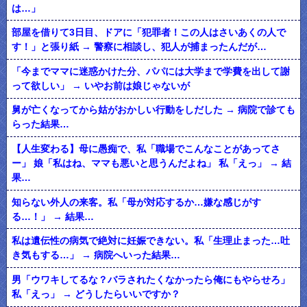
は…」
部屋を借りて3日目、ドアに「犯罪者！この人はさいあくの人で
す！」と張り紙 → 警察に相談し、犯人が捕まったんだが…
「今までママに迷惑かけた分、パパには大学まで学費を出して謝
って欲しい」 → いやお前は娘じゃないが
舅が亡くなってから姑がおかしい行動をしだした → 病院で診ても
らった結果…
【人生変わる】母に愚痴で、私「職場でこんなことがあってさ
ー」 娘「私はね、ママも悪いと思うんだよね」 私「えっ」 → 結
果…
知らない外人の来客。私「母が対応するか…嫌な感じがす
る…！」 → 結果…
私は遺伝性の病気で絶対に妊娠できない。私「生理止まった…吐
き気もする…」 → 病院へいった結果…
男「ウワキしてるな？バラされたくなかったら俺にもやらせろ」
私「えっ」 → どうしたらいいですか？