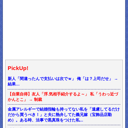
PickUp!
新人「間違ったんで支払いは次でｗ」 俺「は？上司だせ」 →
結果…
【自業自得】友人「浮.気相手紹介するよ～」 私「うわっ近づ
かんとこ」 → 制裁
金属アレルギーで結婚指輪も持ってない私を「遠慮してるだけ
だから買うべき！」と夫に熱弁してた義兄嫁（宝飾品店勤
め）。ある時、法事で黒真珠をつけた私...