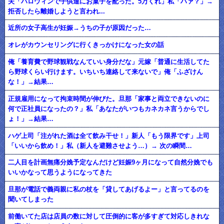
夫「ハロウィンで子供達にお菓子を配った。5万くれ」私「ハァ？」→
拒否したら離婚しようと言われ...
近所の女子高生が妊娠→うちの子が原因だった…
オレがカウンセリングに行くきっかけになった女の話
俺「養育費で野球観戦なんていい身分だな」元嫁「普通に生活してた
ら野球くらい行けます。いちいち連絡して来ないで」俺「ふざけん
な！」→結果…
正規雇用になって拘束時間が伸びた。旦那「家事と両立できないのに
何で正社員になったの？」私「あなたがいつもカネカネ言うからでし
ょ！」→結果…
ハゲ上司「注がれた酒は全て飲み干せ！」新人「もう限界です」上司
「いいから飲め！」私（新人を避難させよう…）→ 次の瞬間…
二人目を計画無痛分娩予定なんだけど妊娠9ヶ月になって自然分娩でも
いいかなって思うようになってきた
旦那が電話で義両親に私の杖を「貸してあげるよー」と言ってるのを
聞いてしまった
前働いてた店は店員の数に対して圧倒的に客が多すぎて対応しきれな