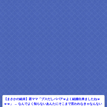
【まさかの結末】若ママ「ブスだしババアｗよく結婚出来ましたねｗ
ｗｗ」 → なんでよく知らないあんたにそこまで言われなきゃなんない