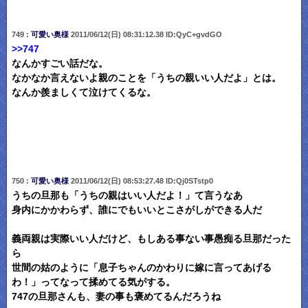
749 :
可愛い奥様
2011/06/12(日) 08:31:12.38 ID:QyC+gvdGO
>>747
なんかすごい話だな。
なかなか言えないよ親のことを「うちの親いい人だよ」とは。
なんか羨ましくて泣けてくるな。
750 :
可愛い奥様
2011/06/12(日) 08:53:27.48 ID:Qj0STstp0
うちの旦那も「うちの親はいい人だよ！」て言うなあ
身内にかかわらず、誰にでもいいとこさがしができる人だ
義両親は実際いい人だけど、もしある事ない事愚痴る旦那だった
ら
世間の姑のように「息子ちゃんのかわりに嫁に言ってあげる
わ！」ってなって揉めてる気がする。
747の旦那さんも、妻の事も褒めてるんだろうね