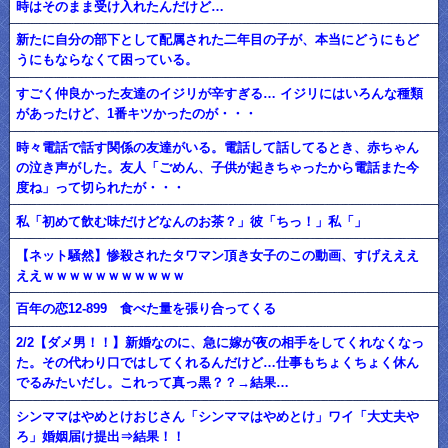
時はそのまま受け入れたんだけど…
新たに自分の部下として配属された二年目の子が、本当にどうにもど
うにもならなくて困っている。
すごく仲良かった友達のイジリが辛すぎる… イジリにはいろんな種類
があったけど、1番キツかったのが・・・
時々電話で話す関係の友達がいる。電話して話してるとき、赤ちゃん
の泣き声がした。友人「ごめん、子供が起きちゃったから電話また今
度ね」って切られたが・・・
私「初めて飲む味だけどなんのお茶？」彼「ちっ！」私「」
【ネット騒然】惨殺されたタワマン頂き女子のこの動画、すげえええ
ええｗｗｗｗｗｗｗｗｗｗｗ
百年の恋12-899 食べた量を張り合ってくる
2/2【ダメ男！！】新婚なのに、急に嫁が夜の相手をしてくれなくなっ
た。その代わり口ではしてくれるんだけど…仕事もちょくちょく休ん
でるみたいだし。これって真っ黒？？→結果…
シンママはやめとけおじさん「シンママはやめとけ」ワイ「大丈夫や
ろ」婚姻届け提出⇒結果！！