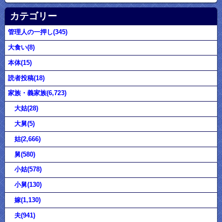
カテゴリー
管理人の一押し(345)
大食い(8)
本体(15)
読者投稿(18)
家族・義家族(6,723)
大姑(28)
大舅(5)
姑(2,666)
舅(580)
小姑(578)
小舅(130)
嫁(1,130)
夫(941)