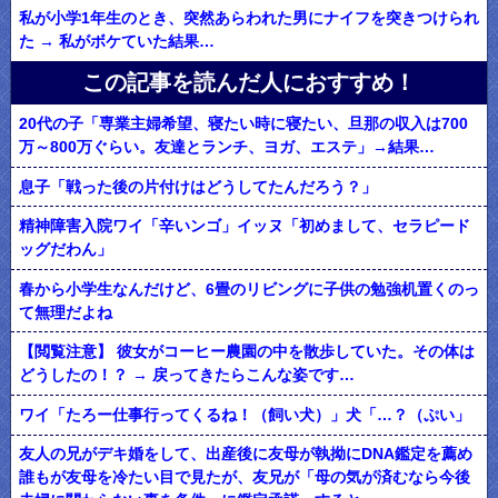
私が小学1年生のとき、突然あらわれた男にナイフを突きつけられ
た → 私がボケていた結果…
この記事を読んだ人におすすめ！
20代の子「専業主婦希望、寝たい時に寝たい、旦那の収入は700
万～800万ぐらい。友達とランチ、ヨガ、エステ」→結果…
息子「戦った後の片付けはどうしてたんだろう？」
精神障害入院ワイ「辛いンゴ」イッヌ「初めまして、セラピード
ッグだわん」
春から小学生なんだけど、6畳のリビングに子供の勉強机置くのっ
て無理だよね
【閲覧注意】 彼女がコーヒー農園の中を散歩していた。その体は
どうしたの！？ → 戻ってきたらこんな姿です…
ワイ「たろー仕事行ってくるね！（飼い犬）」犬「…？（ぷい」
友人の兄がデキ婚をして、出産後に友母が執拗にDNA鑑定を薦め
誰もが友母を冷たい目で見たが、友兄が「母の気が済むなら今後