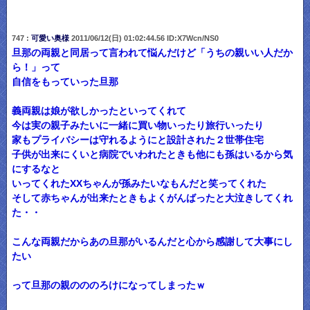
747 :
可愛い奥様
2011/06/12(日) 01:02:44.56 ID:X7Wcn/NS0
旦那の両親と同居って言われて悩んだけど「うちの親いい人だか
ら！」って
自信をもっていった旦那
義両親は娘が欲しかったといってくれて
今は実の親子みたいに一緒に買い物いったり旅行いったり
家もプライバシーは守れるようにと設計された２世帯住宅
子供が出来にくいと病院でいわれたときも他にも孫はいるから気
にするなと
いってくれたXXちゃんが孫みたいなもんだと笑ってくれた
そして赤ちゃんが出来たときもよくがんばったと大泣きしてくれ
た・・
こんな両親だからあの旦那がいるんだと心から感謝して大事にし
たい
って旦那の親のののろけになってしまったｗ