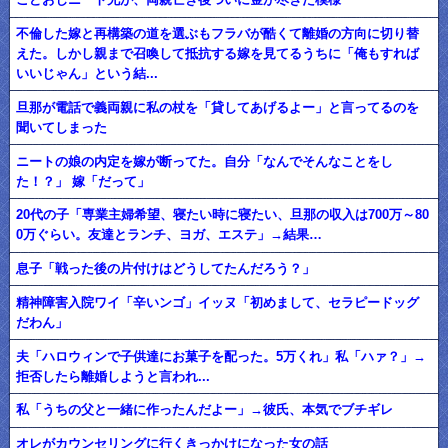
不倫した嫁と再構築の道を選ぶもフラバが酷くて離婚の方向に切り替
えた。しかし親まで召喚して抵抗する嫁を見てるうちに「俺もすれば
いいじゃん」という結...
旦那が電話で義両親に私の杖を「貸してあげるよー」と言ってるのを
聞いてしまった
ニートの娘の内定を嫁が断ってた。自分「なんでそんなことをし
た！？」 嫁「だって」
20代の子「専業主婦希望、寝たい時に寝たい、旦那の収入は700万～80
0万ぐらい。友達とランチ、ヨガ、エステ」→結果…
息子「戦った後の片付けはどうしてたんだろう？」
精神障害入院ワイ「辛いンゴ」イッヌ「初めまして、セラピードッグ
だわん」
夫「ハロウィンで子供達にお菓子を配った。5万くれ」私「ハァ？」→
拒否したら離婚しようと言われ...
私「うちの父と一緒に作ったんだよー」→彼氏、本気でブチギレ
オレがカウンセリングに行くきっかけになった女の話