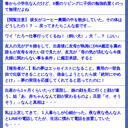
春から小学生なんだけど、6畳のリビングに子供の勉強机置くのっ
て無理だよね
【閲覧注意】 彼女がコーヒー農園の中を散歩していた。その体は
どうしたの！？ → 戻ってきたらこんな姿です…
ワイ「たろー仕事行ってくるね！（飼い犬）」犬「…？（ぷい」
友人の兄がデキ婚をして、出産後に友母が執拗にDNA鑑定を薦め
誰もが友母を冷たい目で見たが、友兄が「母の気が済むなら今後
夫婦に関わらない事を条件」に鑑定承諾。すると
【報告者が...】私の夢はエッセイストになること。費用の一部負
担で出版できることになり、借金しようとしたら彼「絶対にやめ
とけ」←夢の実現を応援してくれてると思ってたのに！
出産から1ヶ月くらいたって退院し、娘の顔を見に行くと顔が違
う。姑「あ、赤ちゃんなんて顔が変わるものよ」旦那「そ、そう
そう」→なんと真相は・・・
私は上京してきて、１人暮らしが心細かった。夜な夜な色んな人
とLINEや電話してたが、生活に慣れて電話を放置していた
ら・・・