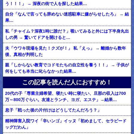
う！！！」 → 深夜の街で人を探した結果…
自分「なんで言っても辞めない迷惑駐車に嫌がらせしたろ」 → 結
果…
私「チャイム？深夜1時に誰だ？」覗いてみると外には下半身丸出
しの男 → 驚いてドアを開けると…
夫「ウワキ現場を見た！クズが！」 私「えっ」 → 離婚から数年
後、真相が判明した
親「しからない教育でコドモたちの自立性を養う！！」 → 子供が
何をしても本当に叱らなかった結果…
この記事を読んだ人におすすめ！
20代の子「専業主婦希望、寝たい時に寝たい、旦那の収入は700
万～800万ぐらい。友達とランチ、ヨガ、エステ」→結果…
息子「戦った後の片付けはどうしてたんだろう？」
精神障害入院ワイ「辛いンゴ」イッヌ「初めまして、セラピード
ッグだわん」