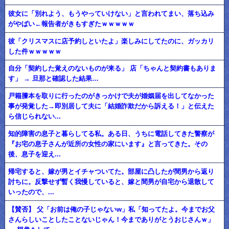
彼女に「別れよう、もうやっていけない」と言われてまい、落ち込み
がやばい←報告者がきもすぎたｗｗｗｗｗ
彼「クリスマスに店予約しといたよ」楽しみにしてたのに、ガッカリ
した件ｗｗｗｗｗ
自分「契約した覚えのないものが来る」 店「ちゃんと契約書もありま
す」 → 旦那と確認した結果…
戸籍謄本を取りに行ったのがきっかけで夫が婚姻届を出してなかった
事が発覚した→即別居して夫に「結婚詐欺だから訴える！」と伝えた
ら信じられない...
知的障害の息子と暮らしてる私。ある日、うちに電話してきた警察が
『お宅の息子さんが近所の女性の家にいます』と言ってきた。その
後、息子を迎え...
帰宅すると、嫁が男とイチャついてた。部屋に凸したが間男から返り
討ちに。反撃せず暫く我慢していると、嫁と間男が自宅から退散して
いったので、...
【賛否】 父「お前は俺の子じゃないw」私「知ってたよ。今までお父
さんらしいことしたことないじゃん！今までありがとうおじさんｗ」