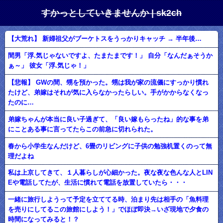
すかっとしていきませんか | sk2ch
【大荒れ】 新婦祖父がブーケトスをうっかりキャッチ → 半年後…
間男「浮.気じゃないですよ、たまたまです！」 自分「なんだぁそうか
ぁ～」 彼女「浮.気じゃ！」
【悲報】 GWの間、甥を預かった。甥は我が家の流儀にすっかり慣れ
たけど、弟嫁はそれが気に入らなかったらしい。手がかからなくなっ
たのに…
弟嫁ちゃんが本当に良い子過ぎて、「良い嫁もらったね」的な事を弟
にことある事に言ってたらこの前急に切れられた。
春から小学生なんだけど、6畳のリビングに子供の勉強机置くのって無
理だよね
私は上京してきて、１人暮らしが心細かった。夜な夜な色んな人とLIN
Eや電話してたが、生活に慣れて電話を放置していたら・・・
一緒に旅行しようって予定を立ててる時、泊まり先は相手の「魚料理
を売りにしてるこの旅館にしよう！」でほぼ即決→いざ現地で夕食の
時間になってみると！？