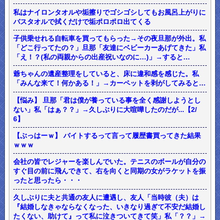
私はナイロンタオルや垢擦りでゴシゴシしてもお風呂上がりに
バスタオルで拭くだけで垢ポロポロ出てくる
子供乗せれる自転車を買ってもらった→その夜旦那が外出。私
「どこ行ってたの？」旦那「友達にベビーカーあげてきた」私
「え！？(私の両親からの出産祝いなのに…)」→すると…
爺ちゃんの遺産整理をしていると、床に違和感を感じた。私
「みんな来て！何かある！」→カーペットを剥がしてみると…
【悩み】 旦那「君は僕が養っている事を全く感謝しようとし
ない」私「はぁ？？」→久しぶりに大喧嘩したのだが...【2/
6】
【ぶっはーｗ】 バイトするって言って履歴書買ってきた結果
ｗｗｗ
会社の皆でレジャーを楽しんでいた。テニスのボールが自分の
すぐ目の前に飛んできて、右を向くと同期の女がラケットを振
ったと思ったら・・・
久しぶりに夫と共通の友人に遭遇し、友人「当時彼（夫）は
『結婚しなきゃならなくなった、いきなり過ぎて不安だ結婚し
たくない、助けて』って私に泣きついてきて笑」私「？？」→