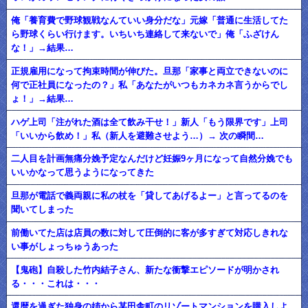
俺「養育費で野球観戦なんていい身分だな」元嫁「普通に生活してた
ら野球くらい行けます。いちいち連絡して来ないで」俺「ふざけん
な！」→結果…
正規雇用になって拘束時間が伸びた。旦那「家事と両立できないのに
何で正社員になったの？」私「あなたがいつもカネカネ言うからでし
ょ！」→結果…
ハゲ上司「注がれた酒は全て飲み干せ！」新人「もう限界です」上司
「いいから飲め！」私（新人を避難させよう…）→ 次の瞬間…
二人目を計画無痛分娩予定なんだけど妊娠9ヶ月になって自然分娩でも
いいかなって思うようになってきた
旦那が電話で義両親に私の杖を「貸してあげるよー」と言ってるのを
聞いてしまった
前働いてた店は店員の数に対して圧倒的に客が多すぎて対応しきれな
い事がしょっちゅうあった
【鬼砲】自殺した竹内結子さん、新たな衝撃エピソードが明かされ
る・・・これは・・・
還暦を過ぎた独身の姉から某田舎町のリゾートマンションを購入しよ