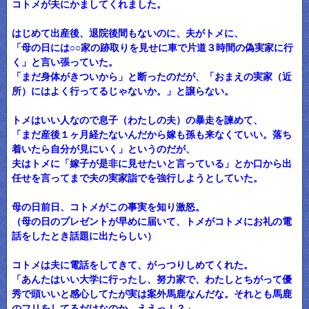
コトメが夫にかましてくれました。
はじめて出産後、退院後間もないのに、夫がトメに、
「母の日には○○家の跡取りを見せに車で片道３時間の偽実家に行
く」と言い張っていた。
「まだ身体がきついから」と断ったのだが、「おまえの実家（近
所）にはよく行ってるじゃないか。」と譲らない。
トメはいい人なので息子（わたしの夫）の暴走を諫めて、
「まだ産後１ヶ月経たないんだから嫁も孫も来なくていい。落ち
着いたら自分が見にいく」というのだが、
夫はトメに「嫁子が是非に見せたいと言っている」とか口から出
任せを言ってまで夫の実家詣でを強行しようとしていた。
母の日前日、コトメがこの事実を知り激怒。
（母の日のプレゼントが早めに届いて、トメがコトメにお礼の電
話をしたとき話題に出たらしい）
コトメは夫に電話をしてきて、がっつりしめてくれた。
「あんたはいい大学に行ったし、努力家で、わたしとちがって優
秀で頭いいと感心してたが実は案外馬鹿なんだな。それとも馬鹿
のフリをしてるだけなのか。ええっ！？」