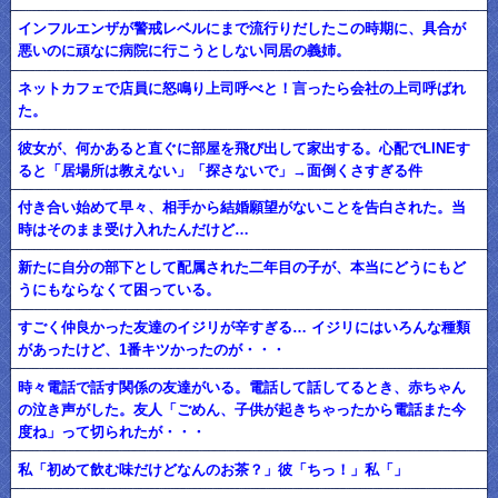
インフルエンザが警戒レベルにまで流行りだしたこの時期に、具合が
悪いのに頑なに病院に行こうとしない同居の義姉。
ネットカフェで店員に怒鳴り上司呼べと！言ったら会社の上司呼ばれ
た。
彼女が、何かあると直ぐに部屋を飛び出して家出する。心配でLINEす
ると「居場所は教えない」「探さないで」→面倒くさすぎる件
付き合い始めて早々、相手から結婚願望がないことを告白された。当
時はそのまま受け入れたんだけど…
新たに自分の部下として配属された二年目の子が、本当にどうにもど
うにもならなくて困っている。
すごく仲良かった友達のイジリが辛すぎる… イジリにはいろんな種類
があったけど、1番キツかったのが・・・
時々電話で話す関係の友達がいる。電話して話してるとき、赤ちゃん
の泣き声がした。友人「ごめん、子供が起きちゃったから電話また今
度ね」って切られたが・・・
私「初めて飲む味だけどなんのお茶？」彼「ちっ！」私「」