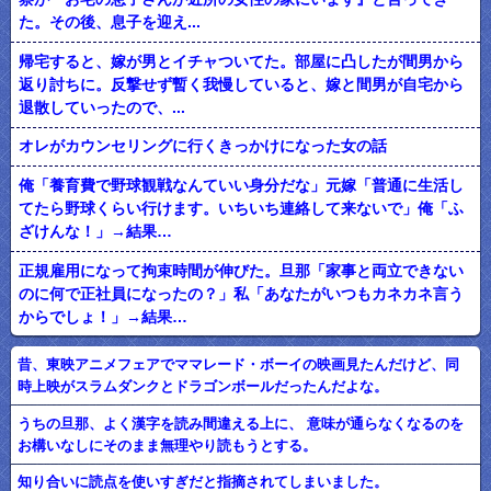
た。その後、息子を迎え...
帰宅すると、嫁が男とイチャついてた。部屋に凸したが間男から
返り討ちに。反撃せず暫く我慢していると、嫁と間男が自宅から
退散していったので、...
オレがカウンセリングに行くきっかけになった女の話
俺「養育費で野球観戦なんていい身分だな」元嫁「普通に生活し
てたら野球くらい行けます。いちいち連絡して来ないで」俺「ふ
ざけんな！」→結果…
正規雇用になって拘束時間が伸びた。旦那「家事と両立できない
のに何で正社員になったの？」私「あなたがいつもカネカネ言う
からでしょ！」→結果…
昔、東映アニメフェアでママレード・ボーイの映画見たんだけど、同
時上映がスラムダンクとドラゴンボールだったんだよな。
うちの旦那、よく漢字を読み間違える上に、 意味が通らなくなるのを
お構いなしにそのまま無理やり読もうとする。
知り合いに読点を使いすぎだと指摘されてしまいました。