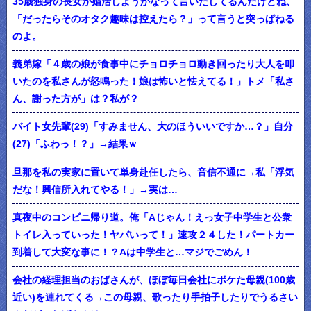
35歳独身の長女が婚活しようかなって言いだしてるんだけどね、
「だったらそのオタク趣味は控えたら？」って言うと突っぱねる
のよ。
義弟嫁「４歳の娘が食事中にチョロチョロ動き回ったり大人を叩
いたのを私さんが怒鳴った！娘は怖いと怯えてる！」トメ「私さ
ん、謝った方が」は？私が？
バイト女先輩(29)「すみません、大のほういいですか…？」自分
(27)「ふわっ！？」→結果ｗ
旦那を私の実家に置いて単身赴任したら、音信不通に→私「浮気
だな！興信所入れてやる！」→実は…
真夜中のコンビニ帰り道。俺「Aじゃん！えっ女子中学生と公衆
トイレ入っていった！ヤバいって！」速攻２４した！パートカー
到着して大変な事に！？Aは中学生と…マジでごめん！
会社の経理担当のおばさんが、ほぼ毎日会社にボケた母親(100歳
近い)を連れてくる→この母親、歌ったり手拍子したりでうるさい