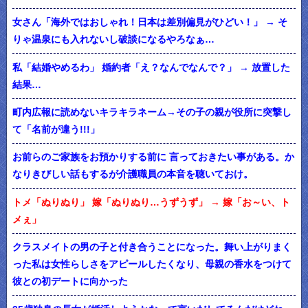
女さん「海外ではおしゃれ！日本は差別偏見がひどい！」 → そ
りゃ温泉にも入れないし破談になるやろなぁ…
私「結婚やめるわ」 婚約者「え？なんでなんで？」 → 放置した
結果…
町内広報に読めないキラキラネーム→その子の親が役所に突撃し
て「名前が違う!!!」
お前らのご家族をお預かりする前に 言っておきたい事がある。か
なりきびしい話もするが介護職員の本音を聴いておけ。
トメ「ぬりぬり」 嫁「ぬりぬり…うずうず」 → 嫁「お～い、ト
メぇ」
クラスメイトの男の子と付き合うことになった。舞い上がりまく
った私は女性らしさをアピールしたくなり、母親の香水をつけて
彼との初デートに向かった