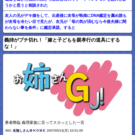
うかと思うと相談された
友人の兄がデキ婚をして、出産後に友母が執拗にDNA鑑定を薦め誰も
が友母を冷たい目で見たが、友兄が「母の気が済むなら今後夫婦に関
わらない事を条件」に鑑定承諾。すると
義姉がブチ切れ！「嫁と子どもを親孝行の道具にする
な！」
勇者降臨 義理家族に言ってスカッとした一言
460:
名無しさん＠ＨＯＭＥ
2007/05/14(月) 10:51:09