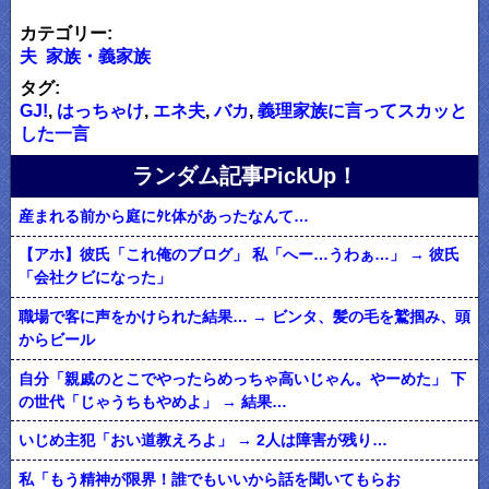
カテゴリー:
夫
家族・義家族
タグ:
GJ!
,
はっちゃけ
,
エネ夫
,
バカ
,
義理家族に言ってスカッと
した一言
ランダム記事PickUp！
産まれる前から庭にﾀﾋ体があったなんて…
【アホ】彼氏「これ俺のブログ」 私「へー…うわぁ…」 → 彼氏
「会社クビになった」
職場で客に声をかけられた結果… → ビンタ、髪の毛を鷲掴み、頭
からビール
自分「親戚のとこでやったらめっちゃ高いじゃん。やーめた」 下
の世代「じゃうちもやめよ」 → 結果…
いじめ主犯「おい道教えろよ」 → 2人は障害が残り…
私「もう精神が限界！誰でもいいから話を聞いてもらお