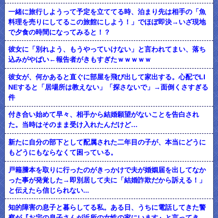
一緒に旅行しようって予定を立ててる時、泊まり先は相手の「魚
料理を売りにしてるこの旅館にしよう！」でほぼ即決→いざ現地
で夕食の時間になってみると！？
彼女に「別れよう、もうやっていけない」と言われてまい、落ち
込みがやばい←報告者がきもすぎたｗｗｗｗｗ
彼女が、何かあると直ぐに部屋を飛び出して家出する。心配でLI
NEすると「居場所は教えない」「探さないで」→面倒くさすぎる
件
付き合い始めて早々、相手から結婚願望がないことを告白され
た。当時はそのまま受け入れたんだけど…
新たに自分の部下として配属された二年目の子が、本当にどうに
もどうにもならなくて困っている。
戸籍謄本を取りに行ったのがきっかけで夫が婚姻届を出してなか
った事が発覚した→即別居して夫に「結婚詐欺だから訴える！」
と伝えたら信じられない...
知的障害の息子と暮らしてる私。ある日、うちに電話してきた警
察が『お宅の息子さんが近所の女性の家にいます』と言ってき