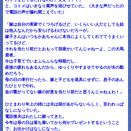
と、コトメはいきなり罵声を浴びせていた。（大きな声だったの
で電話の声が漏れ聞こえていた）
「嫁は自分の実家でくつろげるけど、いくらいい人だとしても姑
は他人なんだから安らげるわけないだろーが。
嫁子さんはいつもかあちゃんに本当によくしてくれててうまくい
ってるけど、
それを当たり前だとおもって胡座かいてんじゃねーよ、この大馬
鹿者。
今は子育てでいまふらふらな時期だし、
産後の疲れもあるんだから、ゆっくりやすませてやるのが夫の勤
めだろう。
母の日の孝行だったら、嫁と子どもを道具にせずに、息子のあん
たひとりでやれ。
血の繋がってない嫁の好意を当たり前だと思うんじゃねぇわ！」
ひとまわり年上の姉には夫は頭があがらないらしく、言われっぱ
なしになっていた。
電話後夫はわたしに謝ってきた。
今年は母の日は落ち着いてから何かプレゼントするということ
で、お出かけはなしになった。