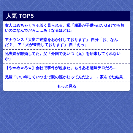
人気 TOP5
友人はめちゃくちゃ若く見られる。私「服装が子供っぽいわけでも無
いのになんでだろ……あ！なるほどね」
アナウンス「大変ご迷惑をおかけしております」 自分「お、なん
だ？」 ア「犬が並走しております」 自「えっ」
兄夫婦が離婚してた。父「外国であいつ（兄）を始末してくれない
か」
【やｗめｗろｗ】会社で事件が起きた。もうある意味テロだろ…
兄嫁「いい年していつまで親の脛かじってんだよ」 → 家をでた結果…
もっと見る