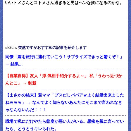
いいトメさんとコトメさん過ぎると男はヘンな奴になるのかな。
sk2ch:
突然ですがおすすめの記事を紹介します
同僚「嫁を旅行に連れていこう！サプライズできっと驚くぞ！」
→ 結果…
【自業自得】友人「浮.気相手紹介するよ～」 私「うわっ近づか
んとこ」 → 制裁
【まさかの結末】若ママ「ブスだしババアｗよく結婚出来ました
ねｗｗｗ」 → なんでよく知らないあんたにそこまで言われなき
ゃなんないんだ！！！
職場で私にだけやたら態度が悪い人がいる。愚痴を親に言ってい
たら、とうとうキレられた。