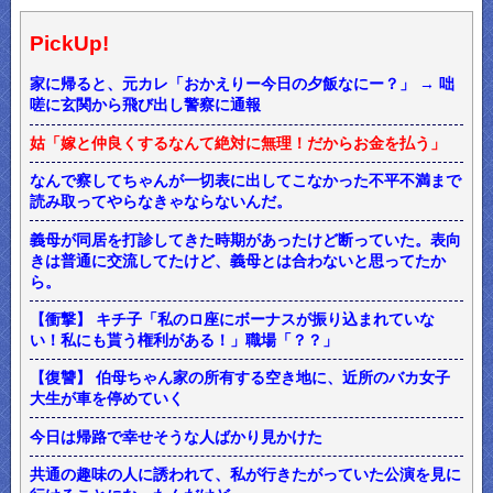
PickUp!
家に帰ると、元カレ「おかえりー今日の夕飯なにー？」 → 咄
嗟に玄関から飛び出し警察に通報
姑「嫁と仲良くするなんて絶対に無理！だからお金を払う」
なんで察してちゃんが一切表に出してこなかった不平不満まで
読み取ってやらなきゃならないんだ。
義母が同居を打診してきた時期があったけど断っていた。表向
きは普通に交流してたけど、義母とは合わないと思ってたか
ら。
【衝撃】 キチ子「私のロ座にボーナスが振り込まれていな
い！私にも貰う権利がある！」職場「？？」
【復讐】 伯母ちゃん家の所有する空き地に、近所のバカ女子
大生が車を停めていく
今日は帰路で幸せそうな人ばかり見かけた
共通の趣味の人に誘われて、私が行きたがっていた公演を見に