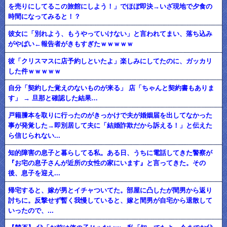
を売りにしてるこの旅館にしよう！」でほぼ即決→いざ現地で夕食の
時間になってみると！？
彼女に「別れよう、もうやっていけない」と言われてまい、落ち込み
がやばい←報告者がきもすぎたｗｗｗｗｗ
彼「クリスマスに店予約しといたよ」楽しみにしてたのに、ガッカリ
した件ｗｗｗｗｗ
自分「契約した覚えのないものが来る」 店「ちゃんと契約書もありま
す」 → 旦那と確認した結果…
戸籍謄本を取りに行ったのがきっかけで夫が婚姻届を出してなかった
事が発覚した→即別居して夫に「結婚詐欺だから訴える！」と伝えた
ら信じられない...
知的障害の息子と暮らしてる私。ある日、うちに電話してきた警察が
『お宅の息子さんが近所の女性の家にいます』と言ってきた。その
後、息子を迎え...
帰宅すると、嫁が男とイチャついてた。部屋に凸したが間男から返り
討ちに。反撃せず暫く我慢していると、嫁と間男が自宅から退散して
いったので、...