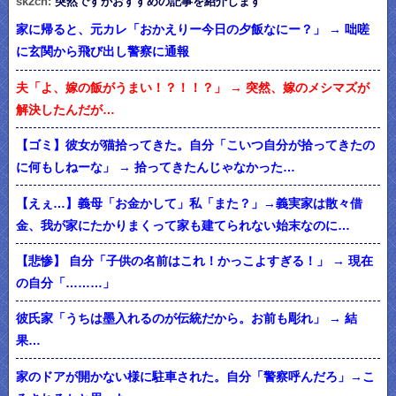
sk2ch:
突然ですがおすすめの記事を紹介します
家に帰ると、元カレ「おかえりー今日の夕飯なにー？」 → 咄嗟
に玄関から飛び出し警察に通報
夫「よ、嫁の飯がうまい！？！！？」 → 突然、嫁のメシマズが
解決したんだが…
【ゴミ】彼女が猫拾ってきた。自分「こいつ自分が拾ってきたの
に何もしねーな」 → 拾ってきたんじゃなかった…
【えぇ…】義母「お金かして」私「また？」→義実家は散々借
金、我が家にたかりまくって家も建てられない始末なのに…
【悲惨】 自分「子供の名前はこれ！かっこよすぎる！」 → 現在
の自分「………」
彼氏家「うちは墨入れるのが伝統だから。お前も彫れ」 → 結
果…
家のドアが開かない様に駐車された。自分「警察呼んだろ」→こ