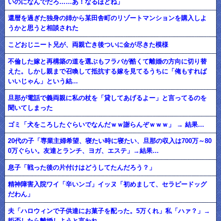
いのになんでだろ……あ！なるほどね」
還暦を過ぎた独身の姉から某田舎町のリゾートマンションを購入しよ
うかと思うと相談された
こどおじニート兄が、両親亡き後ついに金が尽きた模様
不倫した嫁と再構築の道を選ぶもフラバが酷くて離婚の方向に切り替
えた。しかし親まで召喚して抵抗する嫁を見てるうちに「俺もすれば
いいじゃん」という結...
旦那が電話で義両親に私の杖を「貸してあげるよー」と言ってるのを
聞いてしまった
ゴミ「犬をころしたぐらいでなんだｗｗ謝らんぞｗｗｗ」 → 結果…
20代の子「専業主婦希望、寝たい時に寝たい、旦那の収入は700万～80
0万ぐらい。友達とランチ、ヨガ、エステ」→結果…
息子「戦った後の片付けはどうしてたんだろう？」
精神障害入院ワイ「辛いンゴ」イッヌ「初めまして、セラピードッグ
だわん」
夫「ハロウィンで子供達にお菓子を配った。5万くれ」私「ハァ？」→
拒否したら離婚しようと言われ...