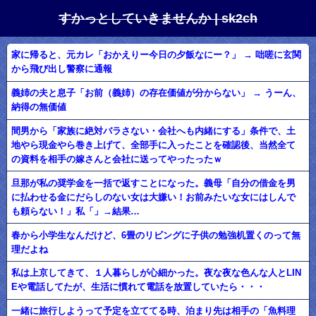
すかっとしていきませんか | sk2ch
家に帰ると、元カレ「おかえりー今日の夕飯なにー？」 → 咄嗟に玄関
から飛び出し警察に通報
義姉の夫と息子「お前（義姉）の存在価値が分からない」 → うーん、
納得の無価値
間男から「家族に絶対バラさない・会社へも内緒にする」条件で、土
地やら現金やら巻き上げて、全部手に入ったことを確認後、当然全て
の資料を相手の嫁さんと会社に送ってやったったｗ
旦那が私の奨学金を一括で返すことになった。義母「自分の借金を男
に払わせる金にだらしのない女は大嫌い！お前みたいな女にはしんで
も頼らない！」私「」→結果…
春から小学生なんだけど、6畳のリビングに子供の勉強机置くのって無
理だよね
私は上京してきて、１人暮らしが心細かった。夜な夜な色んな人とLIN
Eや電話してたが、生活に慣れて電話を放置していたら・・・
一緒に旅行しようって予定を立ててる時、泊まり先は相手の「魚料理