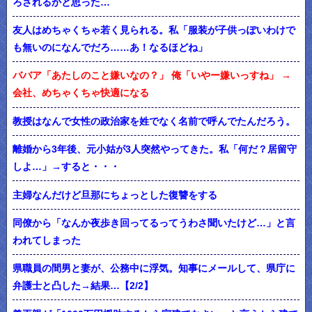
ろされるかと思った…
友人はめちゃくちゃ若く見られる。私「服装が子供っぽいわけで
も無いのになんでだろ……あ！なるほどね」
ババア「あたしのこと嫌いなの？」 俺「いやー嫌いっすね」 →
会社、めちゃくちゃ快適になる
教授はなんで女性の政治家を姓でなく名前で呼んでたんだろう。
離婚から3年後、元小姑が3人突然やってきた。私「何だ？居留守
しよ…」→すると・・・
主婦なんだけど旦那にちょっとした復讐をする
同僚から「なんか夜歩き回ってるってうわさ聞いたけど…」と言
われてしまった
県職員の間男と妻が、公務中に浮気。知事にメールして、県庁に
弁護士と凸した→結果…【2/2】