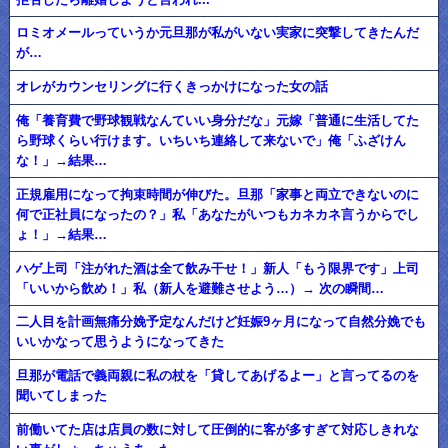
ロミオメールっていうか元旦那が私がいない実家に突撃してきたんだ
が…
オレがカウンセリングに行くきっかけになった女の話
俺「養育費で野球観戦なんていい身分だな」元嫁「普通に生活してた
ら野球くらい行けます。いちいち連絡して来ないで」俺「ふざけん
な！」→結果…
正規雇用になって拘束時間が伸びた。旦那「家事と両立できないのに
何で正社員になったの？」私「あなたがいつもカネカネ言うからでし
ょ！」→結果…
ハゲ上司「注がれた酒は全て飲み干せ！」新人「もう限界です」上司
「いいから飲め！」私（新人を避難させよう…）→ 次の瞬間…
二人目を計画無痛分娩予定なんだけど妊娠9ヶ月になって自然分娩でも
いいかなって思うようになってきた
旦那が電話で義両親に私の杖を「貸してあげるよー」と言ってるのを
聞いてしまった
前働いてた店は店員の数に対して圧倒的に客が多すぎて対応しきれな