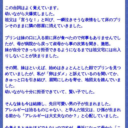
この台詞はよく覚えています。
幼いながら大爆笑しました。
祖父は「言うな！」と叫び、一瞬泣きそうな表情をして床のプリ
ンそのままに隣の部屋に消えていきました。
プリンは妹の口に入る前に床が食べたので何事もありませんでし
たが、母が病院から戻って叔母から事の次第を聞き、激怒。
妹が自分できっちり拒否できるようになるまでは祖父宅には出入
りしないことが決まりました。
その間、妹はといえば、始めはきょとんとした顔でプリンを見つ
めていましたが、私が「卵はダメ」と訴えているのを聞いてか、
きゅっと口を引き結び、眉間にしわを寄せ、地団太を踏んでいま
した。
幼いながら十分に拒否できていて、賢い子でした。
そんな妹も今は結婚し、先日可愛い男の子が生まれました。
アレルギーは治るものじゃない、と学んだ祖父は、ひ孫が生まれ
る前から「アレルギーは大丈夫なのか？」と心配していました。
今考えるとそれほどでもないのですが、最近になって母から「こ