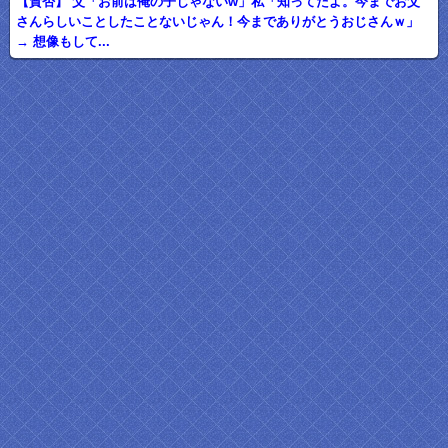
【賛否】 父「お前は俺の子じゃないw」私「知ってたよ。今までお父
さんらしいことしたことないじゃん！今までありがとうおじさんｗ」
→ 想像もして...