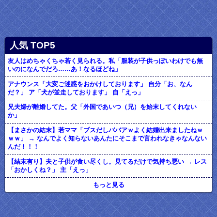
人気 TOP5
友人はめちゃくちゃ若く見られる。私「服装が子供っぽいわけでも無
いのになんでだろ……あ！なるほどね」
アナウンス「大変ご迷惑をおかけしております」 自分「お、なん
だ？」 ア「犬が並走しております」 自「えっ」
兄夫婦が離婚してた。父「外国であいつ（兄）を始末してくれない
か」
【まさかの結末】若ママ「ブスだしババアｗよく結婚出来ましたねｗ
ｗｗ」 → なんでよく知らないあんたにそこまで言われなきゃなんない
んだ！！！
【結末有り】夫と子供が食い尽くし。見てるだけで気持ち悪い → レス
「おかしくね？」 主「えっ」
もっと見る