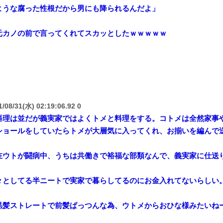
ような腐った性根だから男にも降られるんだよ」
元カノの前で言ってくれてスカッとしたｗｗｗｗｗ
/08/31(水) 02:19:06.92 0
料理は並だが義実家ではよくトメと料理をする。コトメは全然家事
ショールをしていたらトメが大層気に入ってくれ、お揃いを編んで
在ウトが闘病中、うちは共働きで裕福な部類なんで、義実家に仕送
々としてる半ニートで実家で暮らしてるのにお金入れてないらしい
黒髪ストレートで前髪ぱっつんな為、ウトメからおひな様みたいね