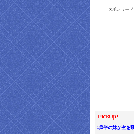
スポンサード
PickUp!
1歳半の妹が空を