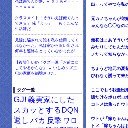
私は楽ちんが夢｣ → ざまぁｗ－－－
出」ってやつを私
－－ｗｗｗ
クラスメイト「そういえば俺くんっ
元カノちゃんが弟
てさｗ」 俺「えっ」 → もうこんな
ゃんなら◯◯なの
生活嫌だ
最初はまあそうい
兄嫁に騙されて誰も私を信用してく
れなかった。私は家から追い出され
みたりしてたんだ
何年も連絡をとっていなかったが…
ノだって知らなか
【復讐】いめじクズ一派「お前コロ
してやるからな」 → いじめクズ主
ちょうど地元の夏
犯の家庭を崩壊させた。
びれなく誘って来
タグ一覧
ここでもう我慢出
GJ!
涙だけをポロポロ
義実家にした
コトメは焦ったウ
スカッとするDQN
返し
バカ
反撃
ワロ
ウトが「嫁ちゃん
トメ「嫁ちゃんは