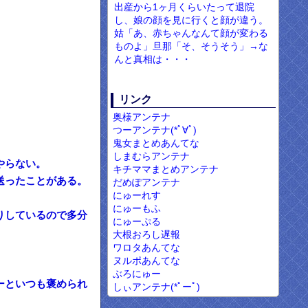
出産から1ヶ月くらいたって退院
し、娘の顔を見に行くと顔が違う。
姑「あ、赤ちゃんなんて顔が変わる
ものよ」旦那「そ、そうそう」→な
んと真相は・・・
リンク
奥様アンテナ
つーアンテナ(*ﾟ∀ﾟ)
鬼女まとめあんてな
しまむらアンテナ
やらない。
キチママまとめアンテナ
送ったことがある。
だめぽアンテナ
にゅーれす
にゅーもふ
りしているので多分
にゅーぷる
大根おろし遅報
ワロタあんてな
。
ヌルポあんてな
ぶろにゅー
ーといつも褒められ
しぃアンテナ(*ﾟーﾟ)