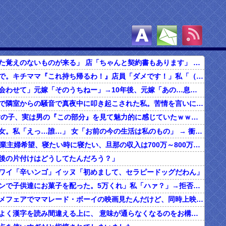
自分「契約した覚えのないものが来る」 店「ちゃんと契約書もあります」 → 旦那と確認した結果…
食べ放題の店で。キチママ『これ持ち帰るわ！』店員「ダメです！」私「（セコママだ！）」キチ『食べ放題だし持ち帰っても一緒よ！』 → すると突然...
俺「子どもに会わせて」元嫁「そのうちねー」→10年後、元嫁「あの…息子が…」
ボロアパートで隣室からの騒音で真夜中に叩き起こされた私。苦情を言いに行くと、DQNがビクビク震えながら一言ｗｗｗ
【マジか】 女の子、実は男の『この部分』を見て魅力的に感じていたｗｗｗｗｗｗｗｗ
家に知らない女。私「えっ…誰…」 女「お前の今の生活は私のもの」 → 衝撃の事実を知る…
20代の子「専業主婦希望、寝たい時に寝たい、旦那の収入は700万～800万ぐらい。友達とランチ、ヨガ、エステ」→結果…
後の片付けはどうしてたんだろう？」
ワイ「辛いンゴ」イッヌ「初めまして、セラピードッグだわん」
夫「ハロウィンで子供達にお菓子を配った。5万くれ」私「ハァ？」→拒否したら離婚しようと言われ...
昔、東映アニメフェアでママレード・ボーイの映画見たんだけど、同時上映がスラムダンクとドラゴンボールだったんだよな。
うちの旦那、よく漢字を読み間違える上に、 意味が通らなくなるのをお構いなしにそのまま無理やり読もうとする。