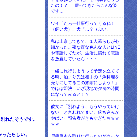
たの！？ → 戻ってきたらこんな姿
です…
ワイ「たろー仕事行ってくるね！
（飼い犬）」犬「…？（ぷい」
私は上京してきて、１人暮らしが心
細かった。夜な夜な色んな人とLINE
や電話してたが、生活に慣れて電話
を放置していたら・・・
一緒に旅行しようって予定を立てて
る時、泊まり先は相手の「魚料理を
売りにしてるこの旅館にしよう！」
でほぼ即決→いざ現地で夕食の時間
になってみると！？
彼女に「別れよう、もうやっていけ
ない」と言われてまい、落ち込みが
やばい←報告者がきもすぎたｗｗｗ
に別れたそうです。
ｗｗ
かったらしい。
戸籍謄本を取りに行ったのがきっか