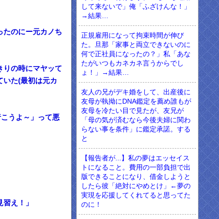
して来ないで」俺「ふざけんな！」
→結果…
ったのにー元カノち
正規雇用になって拘束時間が伸び
た。旦那「家事と両立できないのに
何で正社員になったの？」私「あな
たがいつもカネカネ言うからでし
きりの時にマヤッて
ょ！」→結果…
いた(最初は元カ
友人の兄がデキ婚をして、出産後に
友母が執拗にDNA鑑定を薦め誰もが
友母を冷たい目で見たが、友兄が
行こうよ～」って悪
「母の気が済むなら今後夫婦に関わ
らない事を条件」に鑑定承諾。する
と
【報告者が...】私の夢はエッセイス
トになること。費用の一部負担で出
版できることになり、借金しようと
したら彼「絶対にやめとけ」←夢の
実現を応援してくれてると思ってた
見習え！」
のに！