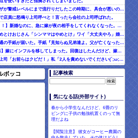
点を使いすぎだと指摘されてしまいました。
インフルエンザが警戒レベルにまで流行りだしたこの時期に、具合が悪いのに頑なに病院に行こうとしない同居の義姉。
で店員に怒鳴り上司呼べと！言ったら会社の上司呼ばれた。
2/2【ダメ男！！】新婚なのに、急に嫁が夜の相手をしてくれなくなった。その代わり口ではしてくれるんだけど…仕事もちょくちょく休んでるみたいだし。これって真っ黒？？→結果…
シンママはやめとけおじさん「シンママはやめとけ」ワイ「大丈夫やろ」婚姻届け提出⇒結果！！
父の他界後１通の手紙が届いた。手紙『見知らぬ兄弟達よ。父が亡くなったそうだが我々は二千万ほどだけ貰えたら後は遺産は一切いらない。だからくれ』 → なんと…
4/4【言い訳男】嫁にインフルを移してしまった。回復はしたんだけど、嫁「こっちは病み上がりでフラフラしてるのにあんたはTV見て。手伝う気はないわけ？」→そりゃない事もないけど
社内フリン。上司「お前らはクビだ！」私「2人を責めないでください(´;ω;｀)私さえいなければいいんです」 みんな「！？」 → 狙い通りだった・・・
む味だけどなんのお茶？」彼「ちっ！」私「」
記事検索
ルボッコ
【ネット騒然】惨殺されたタワマン頂き女子のこの動画、すげえええええｗｗｗｗｗｗｗｗｗｗｗ
899 食べた量を張り合ってくる
男「ソーセージを切って料理する彼女に冷めた。それじゃあ旨みが全部流れるじゃん・・・」
気になる話(外部サイト)
現役のヤクサ"が5chに降臨 → 衝撃の暴露を開始・・・！！！
春から小学生なんだけど、6畳のリ
ビングに子供の勉強机置くのって無
理だよね
【閲覧注意】 彼女がコーヒー農園の
中を散歩していた。その体はどうし