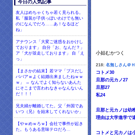
今日の人気記事
友人はめちゃくちゃ若く見られる。
私「服装が子供っぽいわけでも無い
のになんでだろ……あ！なるほど
ね」
アナウンス「大変ご迷惑をおかけし
ております」 自分「お、なんだ？」
小姑むかつく
ア「犬が並走しております」 自「え
っ」
218:
名無しさん＠
【まさかの結末】若ママ「ブスだし
コトメ30
ババアｗよく結婚出来ましたねｗｗ
旦那の元カノ27
ｗ」 → なんでよく知らないあんた
旦那27
にそこまで言われなきゃなんないん
だ！！！
私24
兄夫婦が離婚してた。父「外国であ
旦那と元カノは幼
いつ（兄）を始末してくれないか」
理由は大学進学で
【やｗめｗろｗ】会社で事件が起き
た。もうある意味テロだろ…
コトメと元カノは