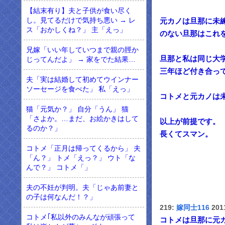
【結末有り】夫と子供が食い尽く
し。見てるだけで気持ち悪い → レ
元カノは旦那に未
ス「おかしくね？」 主「えっ」
のない旦那はこれ
兄嫁「いい年していつまで親の脛か
旦那と私は同じ大
じってんだよ」 → 家をでた結果…
三年ほど付き合っ
夫「実は結婚して初めてウインナー
ソーセージを食べた」 私「えっ」
コトメと元カノは
猫「元気か？」 自分「うん」 猫
「さよか。…まだ、お絵かきはして
以上が前提です。
るのか？」
長くてスマン。
コトメ「正月は帰ってくるから」 夫
「ん？」 トメ「えっ？」 ウト「な
んで？」 コトメ「」
夫の不妊が判明。夫「じゃあ前妻と
の子は何なんだ！？」
219:
嫁同士116
2011
コトメ｢私以外のみんなが頑張って
コトメは旦那に元