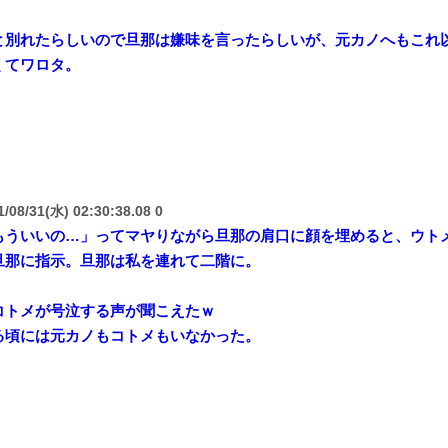
と別れたらしいので旦那は嫌味を言ったらしいが、元カノへもこれ
くてワロタ。
/08/31(水) 02:30:38.08 0
もういいの…」ってマヤりながら旦那の肩口に顔を埋めると、ウト
旦那に指示。旦那は私を連れて二階に。
コトメが号泣する声が聞こえたｗ
る頃には元カノもコトメもいなかった。