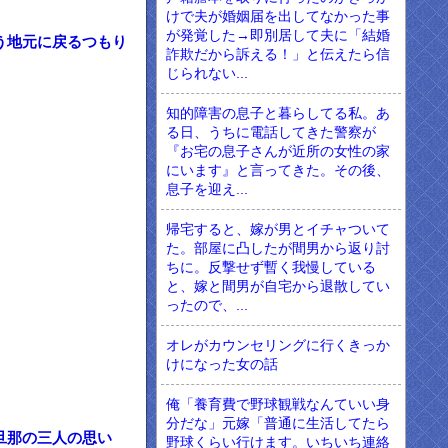
けで夫が婚姻届を出してなかった事
が発覚した→即別居して夫に「結婚
う地元に戻るつもり
詐欺だから訴える！」と伝えたら信
じられない...
知的障害の息子と暮らしてる私。あ
る日、うちに電話してきた警察が
『お宅の息子さんが近所の女性の家
にいます』と言ってきた。その後、
息子を迎え...
帰宅すると、嫁が男とイチャついて
た。部屋に凸したが間男から返り討
ちに。反撃せず暫く我慢している
と、嫁と間男が自宅から退散してい
ったので、...
オレがカウンセリングに行くきっか
けになった女の話
俺「養育費で野球観戦なんていい身
分だな」元嫁「普通に生活してたら
旦那の三人の思い
野球くらい行けます。いちいち連絡