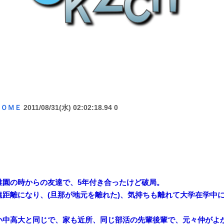
ＨＯＭＥ
2011/08/31(水) 02:02:18.94 0
稚園の時からの友達で、5年付き合ったけど破局。
遠距離になり、(旦那が地元を離れた)、気持ちも離れて大学在学中
小中高大と同じで、家も近所、同じ部活の先輩後輩で、元々仲がよ