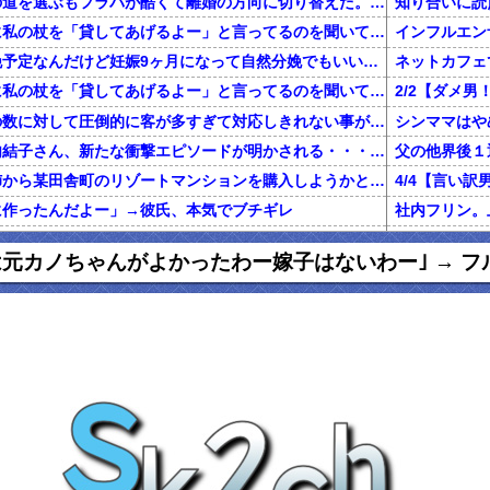
不倫した嫁と再構築の道を選ぶもフラバが酷くて離婚の方向に切り替えた。しかし親まで召喚して抵抗する嫁を見てるうちに「俺もすればいいじゃん」という結...
知り合いに読
旦那が電話で義両親に私の杖を「貸してあげるよー」と言ってるのを聞いてしまった
二人目を計画無痛分娩予定なんだけど妊娠9ヶ月になって自然分娩でもいいかなって思うようになってきた
ネットカフェ
旦那が電話で義両親に私の杖を「貸してあげるよー」と言ってるのを聞いてしまった
前働いてた店は店員の数に対して圧倒的に客が多すぎて対応しきれない事がしょっちゅうあった
【鬼砲】自殺した竹内結子さん、新たな衝撃エピソードが明かされる・・・これは・・・
還暦を過ぎた独身の姉から某田舎町のリゾートマンションを購入しようかと思うと相談された
に作ったんだよー」→彼氏、本気でブチギレ
グに行くきっかけになった女の話
私「初めて飲
は元カノちゃんがよかったわー嫁子はないわー｣ → フ
俺「養育費で野球観戦なんていい身分だな」元嫁「普通に生活してたら野球くらい行けます。いちいち連絡して来ないで」俺「ふざけんな！」→結果…
正規雇用になって拘束時間が伸びた。旦那「家事と両立できないのに何で正社員になったの？」私「あなたがいつもカネカネ言うからでしょ！」→結果…
百年の恋12-
ハゲ上司「注がれた酒は全て飲み干せ！」新人「もう限界です」上司「いいから飲め！」私（新人を避難させよう…）→ 次の瞬間…
お前らのご家族をお預かりする前に 言っておきたい事がある。かなりきびしい話もするが介護職員の本音を聴いておけ。
【マジかよ】
友人の兄がデキ婚をして、出産後に友母が執拗にDNA鑑定を薦め誰もが友母を冷たい目で見たが、友兄が「母の気が済むなら今後夫婦に関わらない事を条件」に鑑定承諾。すると
【報告者が...】私の夢はエッセイストになること。費用の一部負担で出版できることになり、借金しようとしたら彼「絶対にやめとけ」←夢の実現を応援してくれてると思ってたのに！
出産から1ヶ月くらいたって退院し、娘の顔を見に行くと顔が違う。姑「あ、赤ちゃんなんて顔が変わるものよ」旦那「そ、そうそう」→なんと真相は・・・
妻が置手紙を残し失踪、農業経営に必要な数千万円を持ち逃げし、妻の両親に事情を説明。失踪から1週間後に妻の両親と話し合い中妻帰宅。妻の車がｱｳﾃﾞｨになり肌ﾂﾔﾂﾔ。すると