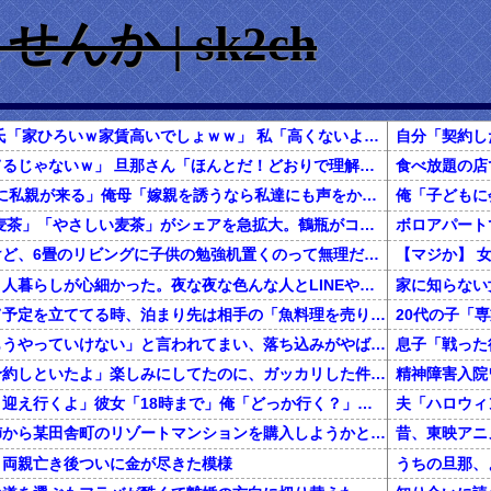
か | sk2ch
【結果オーライ】 彼氏「家ひろいｗ家賃高いでしょｗｗ」 私「高くないよ」 → 破局
奥さん「答えてくれてるじゃないｗ」 旦那さん「ほんとだ！どおりで理解できるはずだ！」
1/2嫁「子供の運動会に私親が来る」俺母「嫁親を誘うなら私達にも声をかけるべき！」嫁「その日は予定があるんでしょ？なぜ再度お伺いを立てる必要が？」→至極母の言う通りなんだが？
【悲報】 「やかんの麦茶」「やさしい麦茶」がシェアを急拡大。鶴瓶がコンビニから続々と撤去される
春から小学生なんだけど、6畳のリビングに子供の勉強机置くのって無理だよね
私は上京してきて、１人暮らしが心細かった。夜な夜な色んな人とLINEや電話してたが、生活に慣れて電話を放置していたら・・・
一緒に旅行しようって予定を立ててる時、泊まり先は相手の「魚料理を売りにしてるこの旅館にしよう！」でほぼ即決→いざ現地で夕食の時間になってみると！？
彼女に「別れよう、もうやっていけない」と言われてまい、落ち込みがやばい←報告者がきもすぎたｗｗｗｗｗ
息子「戦った
彼「クリスマスに店予約しといたよ」楽しみにしてたのに、ガッカリした件ｗｗｗｗｗ
精神障害入院
俺「バイト何時まで？迎え行くよ」彼女「18時まで」俺「どっか行く？」彼女「まっすぐ帰る」俺「りょーかい、まっすぐ帰ってモンハンすっか」いざ迎えに...
還暦を過ぎた独身の姉から某田舎町のリゾートマンションを購入しようかと思うと相談された
、両親亡き後ついに金が尽きた模様