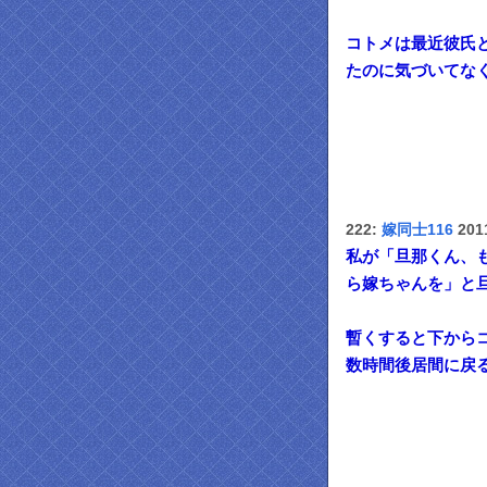
コトメは最近彼氏
たのに気づいてな
222:
嫁同士116
2011
私が「旦那くん、
ら嫁ちゃんを」と
暫くすると下から
数時間後居間に戻