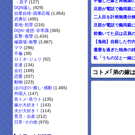
息子
(127)
DQN返し
(929)
自業自得･因果応報
(1,854)
武勇伝
(495)
基地･犯罪
(216)
DQN･迷惑･非常識
(365)
反撃･復讐
(1,434)
修羅場･衝撃
(3,887)
ママ
(296)
不倫
(38)
私「うちの父と一緒
ロミオ･ジュリ
(92)
友達
(134)
オレがカウンセリン
会社
(189)
コトメ｢弟の嫁
恋愛
(337)
動物
(223)
ほのぼの･癒し･感動
(1,465)
外国人
(147)
良トメ･良ウト
(135)
嫁が大好き！
(143)
夫が大好き！
(114)
育児・出産
(212)
日常･その他
(970)