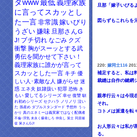
タwww
最低
義理家族
旦那「嫁子いびる
に言ってスカッとし
た一言
図らずもこれらを
非常識
嫁いびり
うざい
嫌味
旦那さんG
J!
ブチ切れ
なごみ
クズ
衝撃
胸がスーッとする武
勇伝を聞かせて下さい！
義理家族に誰かが言って
220:
嫁同士116
2011
スカッとした一言
キチ
優
補足すると、私は
しい人･素敵な人
裁縫は自作の鍵網
嫌がらせ
迷
惑
エネ夫
奴隷扱い
犯罪
恐怖
き
もい
愛してるシリーズ
幸せ
復讐
馴
親孝行云々は今現
れ初めシリーズ
セクハラ
ノリノリ
泣い
それ。
た
孫産め
ダブルスタンダード
予想外
うっ
コトメは派遣を転
かり
真のエネミーは義実家ではなく配偶者
不倫･浮気
末永く爆発しろ
仲良し
策士
同居催
促
舅さんGJ!
お人形云々は私が
る。