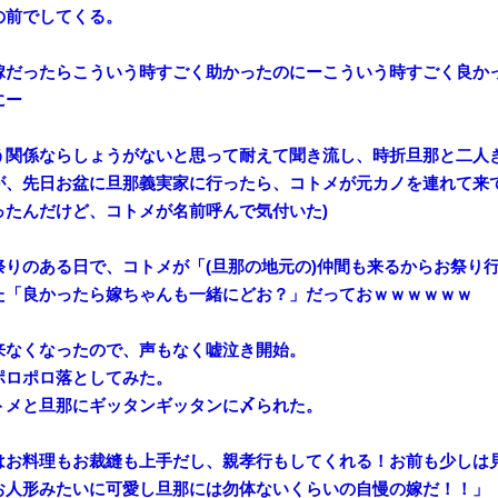
の前でしてくる。
嫁だったらこういう時すごく助かったのにーこういう時すごく良か
にー
う関係ならしょうがないと思って耐えて聞き流し、時折旦那と二人
が、先日お盆に旦那義実家に行ったら、コトメが元カノを連れて来て
ったんだけど、コトメが名前呼んで気付いた)
祭りのある日で、コトメが「(旦那の地元の)仲間も来るからお祭り
た「良かったら嫁ちゃんも一緒にどお？」だっておｗｗｗｗｗｗ
来なくなったので、声もなく嘘泣き開始。
ポロポロ落としてみた。
トメと旦那にギッタンギッタンに〆られた。
はお料理もお裁縫も上手だし、親孝行もしてくれる！お前も少しは
お人形みたいに可愛し旦那には勿体ないくらいの自慢の嫁だ！！」