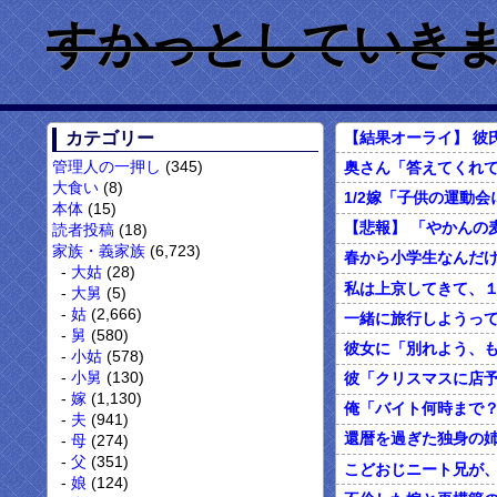
すかっとしていきません
カテゴリー
管理人の一押し
(345)
大食い
(8)
本体
(15)
読者投稿
(18)
家族・義家族
(6,723)
大姑
(28)
大舅
(5)
姑
(2,666)
舅
(580)
小姑
(578)
小舅
(130)
嫁
(1,130)
夫
(941)
母
(274)
父
(351)
こどおじニート兄が
娘
(124)