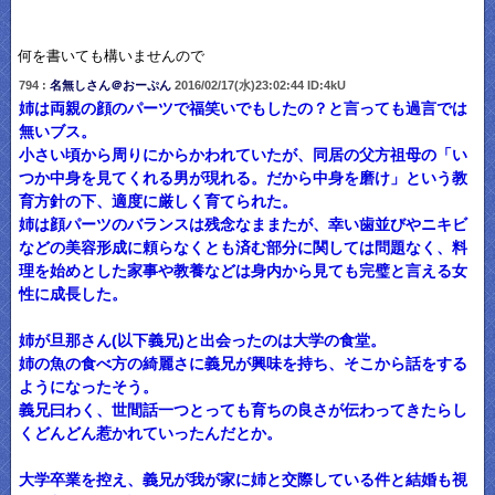
何を書いても構いませんので
794 :
名無しさん＠おーぷん
2016/02/17(水)23:02:44 ID:4kU
姉は両親の顔のパーツで福笑いでもしたの？と言っても過言では
無いブス。
小さい頃から周りにからかわれていたが、同居の父方祖母の「い
つか中身を見てくれる男が現れる。だから中身を磨け」という教
育方針の下、適度に厳しく育てられた。
姉は顔パーツのバランスは残念なままたが、幸い歯並びやニキビ
などの美容形成に頼らなくとも済む部分に関しては問題なく、料
理を始めとした家事や教養などは身内から見ても完璧と言える女
性に成長した。
姉が旦那さん(以下義兄)と出会ったのは大学の食堂。
姉の魚の食べ方の綺麗さに義兄が興味を持ち、そこから話をする
ようになったそう。
義兄曰わく、世間話一つとっても育ちの良さが伝わってきたらし
くどんどん惹かれていったんだとか。
大学卒業を控え、義兄が我が家に姉と交際している件と結婚も視