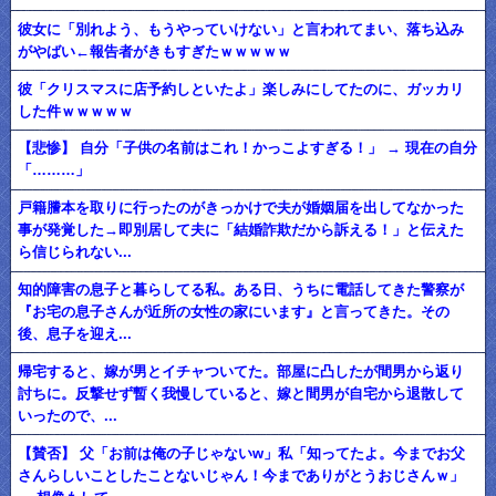
彼女に「別れよう、もうやっていけない」と言われてまい、落ち込み
がやばい←報告者がきもすぎたｗｗｗｗｗ
彼「クリスマスに店予約しといたよ」楽しみにしてたのに、ガッカリ
した件ｗｗｗｗｗ
【悲惨】 自分「子供の名前はこれ！かっこよすぎる！」 → 現在の自分
「………」
戸籍謄本を取りに行ったのがきっかけで夫が婚姻届を出してなかった
事が発覚した→即別居して夫に「結婚詐欺だから訴える！」と伝えた
ら信じられない...
知的障害の息子と暮らしてる私。ある日、うちに電話してきた警察が
『お宅の息子さんが近所の女性の家にいます』と言ってきた。その
後、息子を迎え...
帰宅すると、嫁が男とイチャついてた。部屋に凸したが間男から返り
討ちに。反撃せず暫く我慢していると、嫁と間男が自宅から退散して
いったので、...
【賛否】 父「お前は俺の子じゃないw」私「知ってたよ。今までお父
さんらしいことしたことないじゃん！今までありがとうおじさんｗ」