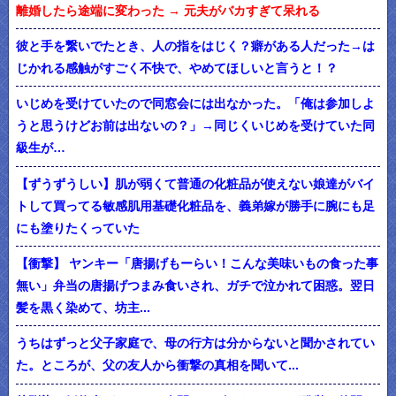
離婚したら途端に変わった → 元夫がバカすぎて呆れる
彼と手を繋いでたとき、人の指をはじく？癖がある人だった→は
じかれる感触がすごく不快で、やめてほしいと言うと！？
いじめを受けていたので同窓会には出なかった。「俺は参加しよ
うと思うけどお前は出ないの？」→同じくいじめを受けていた同
級生が…
【ずうずうしい】肌が弱くて普通の化粧品が使えない娘達がバイ
トして買ってる敏感肌用基礎化粧品を、義弟嫁が勝手に腕にも足
にも塗りたくっていた
【衝撃】 ヤンキー「唐揚げもーらい！こんな美味いもの食った事
無い」弁当の唐揚げつまみ食いされ、ガチで泣かれて困惑。翌日
髪を黒く染めて、坊主...
うちはずっと父子家庭で、母の行方は分からないと聞かされてい
た。ところが、父の友人から衝撃の真相を聞いて...