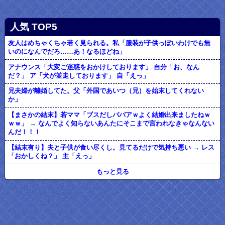
人気 TOP5
友人はめちゃくちゃ若く見られる。私「服装が子供っぽいわけでも無
いのになんでだろ……あ！なるほどね」
アナウンス「大変ご迷惑をおかけしております」 自分「お、なん
だ？」 ア「犬が並走しております」 自「えっ」
兄夫婦が離婚してた。父「外国であいつ（兄）を始末してくれない
か」
【まさかの結末】若ママ「ブスだしババアｗよく結婚出来ましたねｗ
ｗｗ」 → なんでよく知らないあんたにそこまで言われなきゃなんない
んだ！！！
【結末有り】夫と子供が食い尽くし。見てるだけで気持ち悪い → レス
「おかしくね？」 主「えっ」
もっと見る