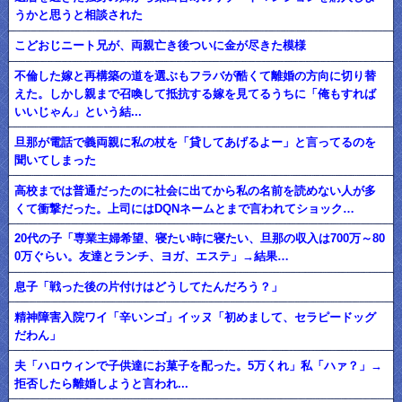
うかと思うと相談された
こどおじニート兄が、両親亡き後ついに金が尽きた模様
不倫した嫁と再構築の道を選ぶもフラバが酷くて離婚の方向に切り替
えた。しかし親まで召喚して抵抗する嫁を見てるうちに「俺もすれば
いいじゃん」という結...
旦那が電話で義両親に私の杖を「貸してあげるよー」と言ってるのを
聞いてしまった
高校までは普通だったのに社会に出てから私の名前を読めない人が多
くて衝撃だった。上司にはDQNネームとまで言われてショック…
20代の子「専業主婦希望、寝たい時に寝たい、旦那の収入は700万～80
0万ぐらい。友達とランチ、ヨガ、エステ」→結果…
息子「戦った後の片付けはどうしてたんだろう？」
精神障害入院ワイ「辛いンゴ」イッヌ「初めまして、セラピードッグ
だわん」
夫「ハロウィンで子供達にお菓子を配った。5万くれ」私「ハァ？」→
拒否したら離婚しようと言われ...