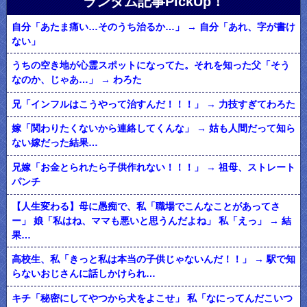
ランダム記事PickUp！
自分「あたま痛い…そのうち治るか…」 → 自分「あれ、字が書け
ない」
うちの空き地が心霊スポットになってた。それを知った父「そう
なのか、じゃあ…」 → わろた
兄「インフルはこうやって治すんだ！！！」 → 力技すぎてわろた
嫁「関わりたくないから連絡してくんな」 → 姑も人間だって知ら
ない嫁だった結果…
兄嫁「お金とられたら子供作れない！！！」 → 祖母、ストレート
パンチ
【人生変わる】母に愚痴で、私「職場でこんなことがあってさ
ー」 娘「私はね、ママも悪いと思うんだよね」 私「えっ」 → 結
果…
高校生、私「きっと私は本当の子供じゃないんだ！！」 → 駅で知
らないおじさんに話しかけられ…
キチ「秘密にしてやつから犬をよこせ」 私「なにってんだこいつ