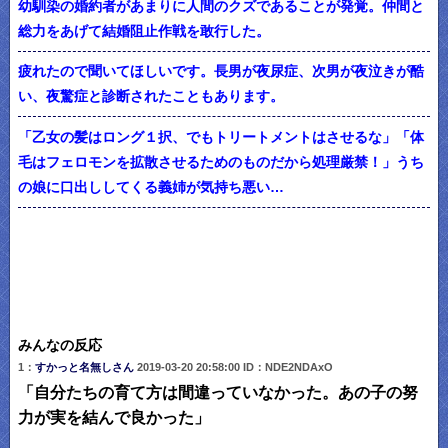
幼馴染の婚約者があまりに人間のクズであることが発覚。仲間と
総力をあげて結婚阻止作戦を敢行した。
疲れたので聞いてほしいです。長男が夜尿症、次男が夜泣きが酷
い、夜驚症と診断されたこともあります。
「乙女の髪はロング１択、でもトリートメントはさせるな」「体
毛はフェロモンを拡散させるためのものだから処理厳禁！」うち
の娘に口出ししてくる義姉が気持ち悪い…
みんなの反応
1：
すかっと名無しさん
2019-03-20 20:58:00 ID：NDE2NDAxO
「自分たちの育て方は間違っていなかった。あの子の努
力が実を結んで良かった」