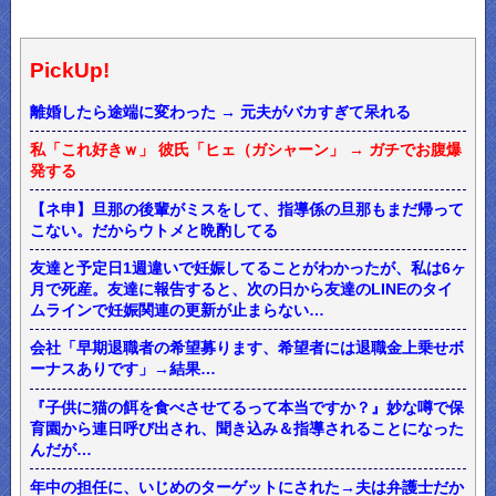
PickUp!
離婚したら途端に変わった → 元夫がバカすぎて呆れる
私「これ好きｗ」 彼氏「ヒェ（ガシャーン」 → ガチでお腹爆
発する
【ネ申】旦那の後輩がミスをして、指導係の旦那もまだ帰って
こない。だからウトメと晩酌してる
友達と予定日1週違いで妊娠してることがわかったが、私は6ヶ
月で死産。友達に報告すると、次の日から友達のLINEのタイ
ムラインで妊娠関連の更新が止まらない…
会社「早期退職者の希望募ります、希望者には退職金上乗せボ
ーナスありです」→結果…
『子供に猫の餌を食べさせてるって本当ですか？』妙な噂で保
育園から連日呼び出され、聞き込み＆指導されることになった
んだが…
年中の担任に、いじめのターゲットにされた→夫は弁護士だか