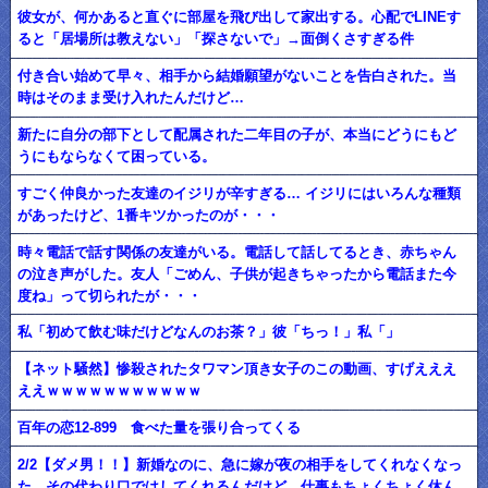
彼女が、何かあると直ぐに部屋を飛び出して家出する。心配でLINEす
ると「居場所は教えない」「探さないで」→面倒くさすぎる件
付き合い始めて早々、相手から結婚願望がないことを告白された。当
時はそのまま受け入れたんだけど…
新たに自分の部下として配属された二年目の子が、本当にどうにもど
うにもならなくて困っている。
すごく仲良かった友達のイジリが辛すぎる… イジリにはいろんな種類
があったけど、1番キツかったのが・・・
時々電話で話す関係の友達がいる。電話して話してるとき、赤ちゃん
の泣き声がした。友人「ごめん、子供が起きちゃったから電話また今
度ね」って切られたが・・・
私「初めて飲む味だけどなんのお茶？」彼「ちっ！」私「」
【ネット騒然】惨殺されたタワマン頂き女子のこの動画、すげえええ
ええｗｗｗｗｗｗｗｗｗｗｗ
百年の恋12-899 食べた量を張り合ってくる
2/2【ダメ男！！】新婚なのに、急に嫁が夜の相手をしてくれなくなっ
た。その代わり口ではしてくれるんだけど…仕事もちょくちょく休ん