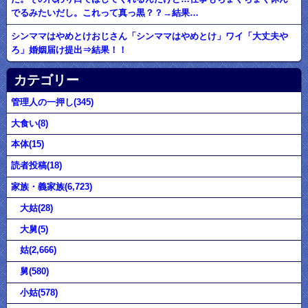
でるみたいだし。これって真っ黒？？→結果…
シンママはやめとけおじさん「シンママはやめとけ」ワイ「大丈夫や
ろ」婚姻届け提出⇒結果！！
カテゴリー
管理人の一押し(345)
大食い(8)
本体(15)
読者投稿(18)
家族・義家族(6,723)
大姑(28)
大舅(5)
姑(2,666)
舅(580)
小姑(578)