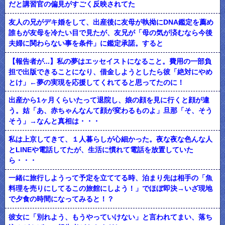
だと講習官の偏見がすごく反映されてた
友人の兄がデキ婚をして、出産後に友母が執拗にDNA鑑定を薦め
誰もが友母を冷たい目で見たが、友兄が「母の気が済むなら今後
夫婦に関わらない事を条件」に鑑定承諾。すると
【報告者が...】私の夢はエッセイストになること。費用の一部負
担で出版できることになり、借金しようとしたら彼「絶対にやめ
とけ」←夢の実現を応援してくれてると思ってたのに！
出産から1ヶ月くらいたって退院し、娘の顔を見に行くと顔が違
う。姑「あ、赤ちゃんなんて顔が変わるものよ」旦那「そ、そう
そう」→なんと真相は・・・
私は上京してきて、１人暮らしが心細かった。夜な夜な色んな人
とLINEや電話してたが、生活に慣れて電話を放置していた
ら・・・
一緒に旅行しようって予定を立ててる時、泊まり先は相手の「魚
料理を売りにしてるこの旅館にしよう！」でほぼ即決→いざ現地
で夕食の時間になってみると！？
彼女に「別れよう、もうやっていけない」と言われてまい、落ち