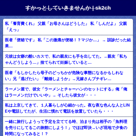
すかっとしていきませんか | sk2ch
私「養育費くれ」 父親「お母さんはどうした」 私「しんだよ」 父親
「えっ」
医者「便秘です」 私「この激痛が便秘！？マジか…」 → 誤診だった結
果…
元彼は女癖の酷いカスで、私の親友にも手を出してた。→親友「私ち
ゃんどうしよう…」捨てられて妊娠していると…
医者「もしかしたら母子のどっちかが危険な事態になるかもしれな
い」兄「逃げたい」「離婚しようか」→兄嫁さんブチギレ…
ラーメン屋で、彼女「ラーメンとチャーハンのセットにする」俺「俺
はラーメンだけでいいや」→ そしたら彼女が・・・
私は上京してきて、１人暮らしが心細かった。夜な夜な色んな人とLIN
Eや電話してたが、生活に慣れて電話を放置していたら・・・
一緒に旅行しようって予定を立ててる時、泊まり先は相手の「魚料理
を売りにしてるこの旅館にしよう！」でほぼ即決→いざ現地で夕食の
時間になってみると！？