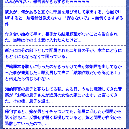
込みがやばい←報告者がきもすぎたｗｗｗｗｗ
彼女が、何かあると直ぐに部屋を飛び出して家出する。心配でLI
NEすると「居場所は教えない」「探さないで」→面倒くさすぎる
件
付き合い始めて早々、相手から結婚願望がないことを告白され
た。当時はそのまま受け入れたんだけど…
新たに自分の部下として配属された二年目の子が、本当にどうに
もどうにもならなくて困っている。
戸籍謄本を取りに行ったのがきっかけで夫が婚姻届を出してなか
った事が発覚した→即別居して夫に「結婚詐欺だから訴える！」
と伝えたら信じられない...
知的障害の息子と暮らしてる私。ある日、うちに電話してきた警
察が『お宅の息子さんが近所の女性の家にいます』と言ってき
た。その後、息子を迎え...
帰宅すると、嫁が男とイチャついてた。部屋に凸したが間男から
返り討ちに。反撃せず暫く我慢していると、嫁と間男が自宅から
退散していったので、...