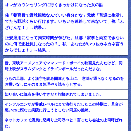
オレがカウンセリングに行くきっかけになった女の話
俺「養育費で野球観戦なんていい身分だな」元嫁「普通に生活し
てたら野球くらい行けます。いちいち連絡して来ないで」俺「ふ
ざけんな！」→結果…
正規雇用になって拘束時間が伸びた。旦那「家事と両立できない
のに何で正社員になったの？」私「あなたがいつもカネカネ言う
からでしょ！」→結果…
昔、東映アニメフェアでママレード・ボーイの映画見たんだけど、同
時上映がスラムダンクとドラゴンボールだったんだよな。
うちの旦那、よく漢字を読み間違える上に、 意味が通らなくなるのを
お構いなしにそのまま無理やり読もうとする。
知り合いに読点を使いすぎだと指摘されてしまいました。
インフルエンザが警戒レベルにまで流行りだしたこの時期に、具合が
悪いのに頑なに病院に行こうとしない同居の義姉。
ネットカフェで店員に怒鳴り上司呼べと！言ったら会社の上司呼ばれ
た。