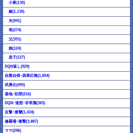
小舅(130)
嫁(1,130)
夫(941)
母(274)
父(351)
娘(124)
息子(127)
DQN返し(929)
自業自得･因果応報(1,854)
武勇伝(495)
基地･犯罪(216)
DQN･迷惑･非常識(365)
反撃･復讐(1,434)
修羅場･衝撃(3,887)
ママ(296)