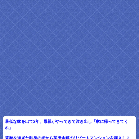
最低な家を出て2年、母親がやってきて泣き出し「家に帰ってきてく
れ」
還暦を過ぎた独身の姉から某田舎町のリゾートマンションを購入しよ