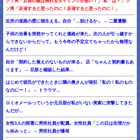
クソ男「お前の親は倒れるタイミングが悪い！」 私「は？」 ク
ソ男「反省すると思ったのに！反省すると思ったのに！」
近所の道路の壁に猫生える。自分「…助けるか」 → 二重遭難
子供の当番を突然やってくれと連絡が来た。次の人が引っ越すか
らできないからだって。もう今年の予定立てちゃったから無理な
んだけど！
自分「契約した覚えのないものが来る」 店「ちゃんと契約書もあ
ります」 → 旦那と確認した結果…
はじめて彼氏ができたときに隣の奥さんが発狂「私の！私のもの
なのにー！」 → トラウマ…
ロミオメールっていうか元旦那が私がいない実家に突撃してきた
んだが…
女性3人の部署に男性社員が配属。女性社員「この日は生理だか
ら休みっと」 → 男性社員が爆発