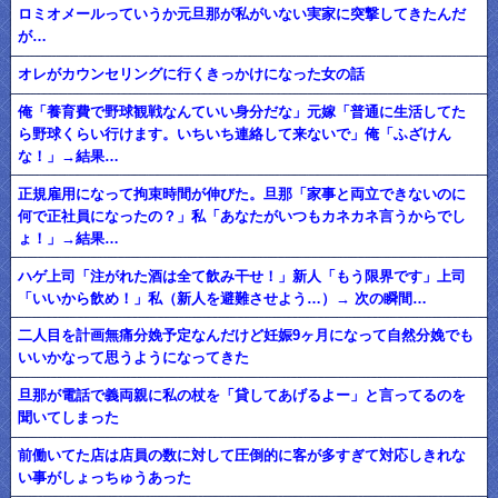
ロミオメールっていうか元旦那が私がいない実家に突撃してきたんだ
が…
オレがカウンセリングに行くきっかけになった女の話
俺「養育費で野球観戦なんていい身分だな」元嫁「普通に生活してた
ら野球くらい行けます。いちいち連絡して来ないで」俺「ふざけん
な！」→結果…
正規雇用になって拘束時間が伸びた。旦那「家事と両立できないのに
何で正社員になったの？」私「あなたがいつもカネカネ言うからでし
ょ！」→結果…
ハゲ上司「注がれた酒は全て飲み干せ！」新人「もう限界です」上司
「いいから飲め！」私（新人を避難させよう…）→ 次の瞬間…
二人目を計画無痛分娩予定なんだけど妊娠9ヶ月になって自然分娩でも
いいかなって思うようになってきた
旦那が電話で義両親に私の杖を「貸してあげるよー」と言ってるのを
聞いてしまった
前働いてた店は店員の数に対して圧倒的に客が多すぎて対応しきれな
い事がしょっちゅうあった