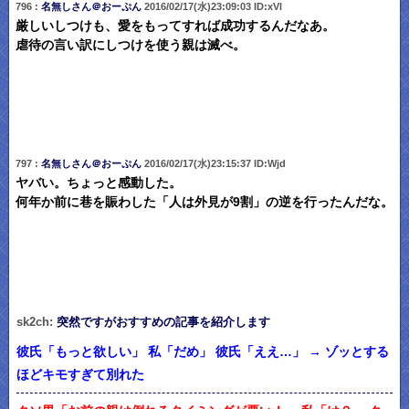
796 :
名無しさん＠おーぷん
2016/02/17(水)23:09:03 ID:xVl
厳しいしつけも、愛をもってすれば成功するんだなあ。
虐待の言い訳にしつけを使う親は滅べ。
797 :
名無しさん＠おーぷん
2016/02/17(水)23:15:37 ID:Wjd
ヤバい。ちょっと感動した。
何年か前に巷を賑わした「人は外見が9割」の逆を行ったんだな。
sk2ch:
突然ですがおすすめの記事を紹介します
彼氏「もっと欲しい」 私「だめ」 彼氏「ええ…」 → ゾッとする
ほどキモすぎて別れた