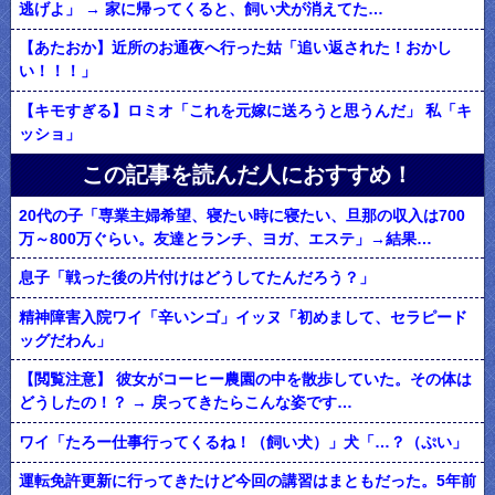
逃げよ」 → 家に帰ってくると、飼い犬が消えてた…
【あたおか】近所のお通夜へ行った姑「追い返された！おかし
い！！！」
【キモすぎる】ロミオ「これを元嫁に送ろうと思うんだ」 私「キ
ッショ」
この記事を読んだ人におすすめ！
20代の子「専業主婦希望、寝たい時に寝たい、旦那の収入は700
万～800万ぐらい。友達とランチ、ヨガ、エステ」→結果…
息子「戦った後の片付けはどうしてたんだろう？」
精神障害入院ワイ「辛いンゴ」イッヌ「初めまして、セラピード
ッグだわん」
【閲覧注意】 彼女がコーヒー農園の中を散歩していた。その体は
どうしたの！？ → 戻ってきたらこんな姿です…
ワイ「たろー仕事行ってくるね！（飼い犬）」犬「…？（ぷい」
運転免許更新に行ってきたけど今回の講習はまともだった。5年前