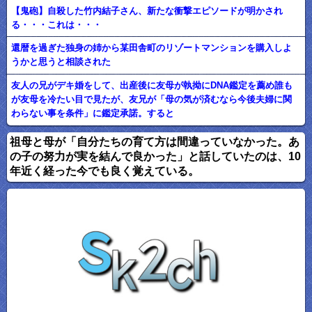
【鬼砲】自殺した竹内結子さん、新たな衝撃エピソードが明かされ
る・・・これは・・・
還暦を過ぎた独身の姉から某田舎町のリゾートマンションを購入しよ
うかと思うと相談された
友人の兄がデキ婚をして、出産後に友母が執拗にDNA鑑定を薦め誰も
が友母を冷たい目で見たが、友兄が「母の気が済むなら今後夫婦に関
わらない事を条件」に鑑定承諾。すると
祖母と母が「自分たちの育て方は間違っていなかった。あ
の子の努力が実を結んで良かった」と話していたのは、10
年近く経った今でも良く覚えている。