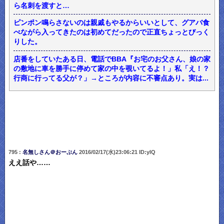
ら名刺を渡すと…
ピンポン鳴らさないのは親戚もやるからいいとして、グアバ食
べながら入ってきたのは初めてだったので正直ちょっとびっく
りした。
店番をしていたある日、電話でBBA『お宅のお父さん、娘の家
の敷地に車を勝手に停めて家の中を覗いてるよ！」私「え！？
行商に行ってる父が？」→ところが内容に不審点あり。実は...
795 :
名無しさん＠おーぷん
2016/02/17(水)23:06:21 ID:yIQ
ええ話や……