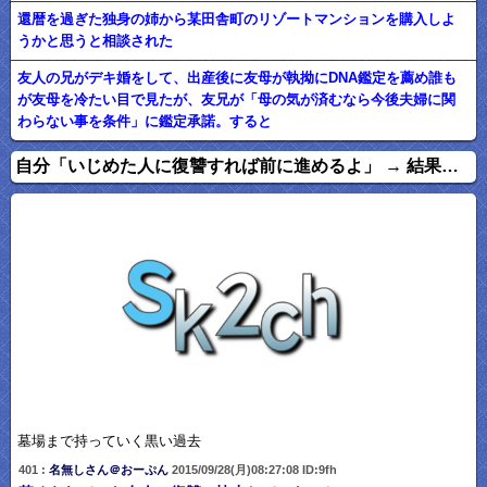
還暦を過ぎた独身の姉から某田舎町のリゾートマンションを購入しよ
うかと思うと相談された
友人の兄がデキ婚をして、出産後に友母が執拗にDNA鑑定を薦め誰も
が友母を冷たい目で見たが、友兄が「母の気が済むなら今後夫婦に関
わらない事を条件」に鑑定承諾。すると
自分「いじめた人に復讐すれば前に進めるよ」 → 結果…
墓場まで持っていく黒い過去
401 :
名無しさん＠おーぷん
2015/09/28(月)08:27:08 ID:9fh