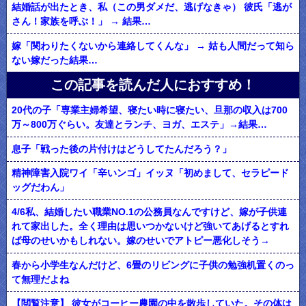
結婚話が出たとき、私（この男ダメだ、逃げなきゃ） 彼氏「逃が
さん！家族を呼ぶ！」 → 結果…
嫁「関わりたくないから連絡してくんな」 → 姑も人間だって知ら
ない嫁だった結果…
この記事を読んだ人におすすめ！
20代の子「専業主婦希望、寝たい時に寝たい、旦那の収入は700
万～800万ぐらい。友達とランチ、ヨガ、エステ」→結果…
息子「戦った後の片付けはどうしてたんだろう？」
精神障害入院ワイ「辛いンゴ」イッヌ「初めまして、セラピード
ッグだわん」
4/6私、結婚したい職業NO.1の公務員なんですけど、嫁が子供連
れて家出した。全く理由は思いつかないけど強いてあげるとすれ
ば母のせいかもしれない。嫁のせいでアトピー悪化しそう→
春から小学生なんだけど、6畳のリビングに子供の勉強机置くのっ
て無理だよね
【閲覧注意】 彼女がコーヒー農園の中を散歩していた。その体は