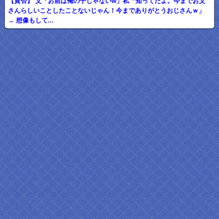
【賛否】 父「お前は俺の子じゃないw」私「知ってたよ。今までお父
さんらしいことしたことないじゃん！今までありがとうおじさんｗ」
→ 想像もして...