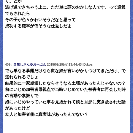
り」とか
逃げ道できちゃう上に、ただ単に頭のおかしな人です、って通報
でもされたら
その子が色々かわいそうだなと思って
成功する確率が低そうな仕返しだよ
409 :
名無しさん＠おーぷん
2015/09/29(火)13:44:43 ID:kos
でも単なる暴露だけなら変な奴が言いがかりつけてきただけ、で
逃れられるでしょ
結果的に一家崩壊したならそうなる土壌があったんじゃないの？
前にいじめ加害者母視点で当時いじめていた被害者に再会した時
の言動や素振りで
娘にいじめやっていた事を見抜かれて娘と旦那に突き放された話
があったけど
友人と加害者側に真実味があったんでない？