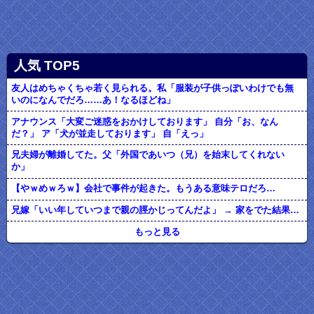
人気 TOP5
友人はめちゃくちゃ若く見られる。私「服装が子供っぽいわけでも無
いのになんでだろ……あ！なるほどね」
アナウンス「大変ご迷惑をおかけしております」 自分「お、なん
だ？」 ア「犬が並走しております」 自「えっ」
兄夫婦が離婚してた。父「外国であいつ（兄）を始末してくれない
か」
【やｗめｗろｗ】会社で事件が起きた。もうある意味テロだろ…
兄嫁「いい年していつまで親の脛かじってんだよ」 → 家をでた結果…
もっと見る