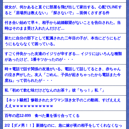
彼女が、何かあると直ぐに部屋を飛び出して家出する。心配でLINEす
ると「居場所は教えない」「探さないで」→面倒くさすぎる件
付き合い始めて早々、相手から結婚願望がないことを告白された。当
時はそのまま受け入れたんだけど…
新たに自分の部下として配属された二年目の子が、本当にどうにもど
うにもならなくて困っている。
すごく仲良かった友達のイジリが辛すぎる… イジリにはいろんな種類
があったけど、1番キツかったのが・・・
時々電話で話す関係の友達がいる。電話して話してるとき、赤ちゃん
の泣き声がした。友人「ごめん、子供が起きちゃったから電話また今
度ね」って切られたが・・・
私「初めて飲む味だけどなんのお茶？」彼「ちっ！」私「」
【ネット騒然】惨殺されたタワマン頂き女子のこの動画、すげえええ
ええｗｗｗｗｗｗｗｗｗｗｗ
百年の恋12-899 食べた量を張り合ってくる
2/2【ダメ男！！】新婚なのに、急に嫁が夜の相手をしてくれなくなっ