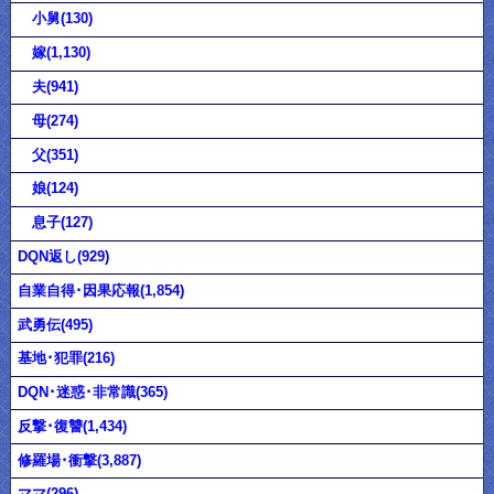
小舅(130)
嫁(1,130)
夫(941)
母(274)
父(351)
娘(124)
息子(127)
DQN返し(929)
自業自得･因果応報(1,854)
武勇伝(495)
基地･犯罪(216)
DQN･迷惑･非常識(365)
反撃･復讐(1,434)
修羅場･衝撃(3,887)
ママ(296)