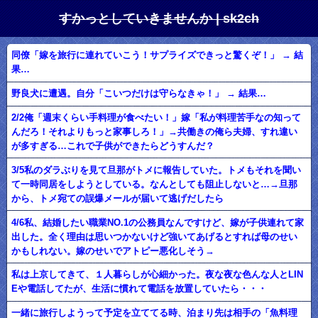
すかっとしていきませんか | sk2ch
同僚「嫁を旅行に連れていこう！サプライズできっと驚くぞ！」 → 結
果…
野良犬に遭遇。自分「こいつだけは守らなきゃ！」 → 結果…
2/2俺「週末くらい手料理が食べたい！」嫁「私が料理苦手なの知って
んだろ！それよりもっと家事しろ！」→共働きの俺ら夫婦、すれ違い
が多すぎる…これで子供ができたらどうすんだ？
3/5私のダラぶりを見て旦那がトメに報告していた。トメもそれを聞い
て一時同居をしようとしている。なんとしても阻止しないと…→旦那
から、トメ宛ての誤爆メールが届いて逃げだしたら
4/6私、結婚したい職業NO.1の公務員なんですけど、嫁が子供連れて家
出した。全く理由は思いつかないけど強いてあげるとすれば母のせい
かもしれない。嫁のせいでアトピー悪化しそう→
私は上京してきて、１人暮らしが心細かった。夜な夜な色んな人とLIN
Eや電話してたが、生活に慣れて電話を放置していたら・・・
一緒に旅行しようって予定を立ててる時、泊まり先は相手の「魚料理