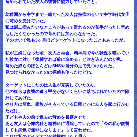
苛められていた友人の復讐に協力していたこと。
幼稚園から中学まで一緒だった友人は持病のせいで中学時代女子
に苛めを受けていた。
私は厨二病みたいなところがあって群れるのが苦手だったし苛め
もしたくなかったので苛めには加わらなかった。
そのせいで私も3ヶ月ほどターゲットになったこともあったが。
私が主婦になった頃、友人と再会。精神病で今の状況を嘆いてい
た彼女に対し「復讐すれば前に進める」と吹き込んだのが私。
苛めた奴らのほとんどはSNSや自分の足で見つけられた。
見つけられなかったのは探偵も使ったけどね。
ターゲットにしたのは人生が充実していた3人。
他の奴らは復讐の遣り甲斐がないくらいに落ちぶれていたので除
外してあげた。
やり方は簡単。家族がそろっている日曜とかに友人を家に行かせ
ただけ。
子どもや夫の前で過去の苛めを暴露させた。
あと友人は心療内科と精神科に通院していたので「今の私が復讐
しても病気で無罪になります」って言わせた。
これは私のアイデアだが結構効いたと思う。