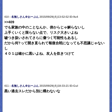
410 :
名無しさん＠おーぷん
2015/09/29(火)13:52:52 ID:9u4
>>409
でも家族の中のことなんか、傍からじゃ解らないし
上手くいくと限らない点で、リスク大きいよね
嘘つき扱いされてさらに傷つく可能性もあるし
だから何?って開き直られて報復合戦になっても不思議じゃない
し
４０１は確かに黒いよね、友人を炊きつけて
411 :
名無しさん＠おーぷん
2015/09/29(火)18:33:21 ID:GuI
黒い過去スレだから別に構わないな