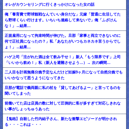
オレがカウンセリングに行くきっかけになった女の話
俺「養育費で野球観戦なんていい身分だな」元嫁「普通に生活してた
ら野球くらい行けます。いちいち連絡して来ないで」俺「ふざけん
な！」→結果…
正規雇用になって拘束時間が伸びた。旦那「家事と両立できないのに
何で正社員になったの？」私「あなたがいつもカネカネ言うからでし
ょ！」→結果…
ハゲ上司「注がれた酒は全て飲み干せ！」新人「もう限界です」上司
「いいから飲め！」私（新人を避難させよう…）→ 次の瞬間…
二人目を計画無痛分娩予定なんだけど妊娠9ヶ月になって自然分娩でも
いいかなって思うようになってきた
旦那が電話で義両親に私の杖を「貸してあげるよー」と言ってるのを
聞いてしまった
前働いてた店は店員の数に対して圧倒的に客が多すぎて対応しきれな
い事がしょっちゅうあった
【鬼砲】自殺した竹内結子さん、新たな衝撃エピソードが明かされ
る・・・これは・・・