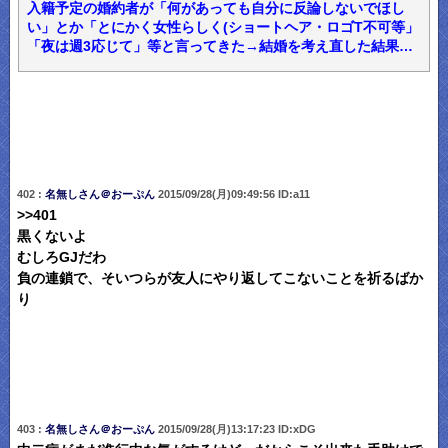
入籍予定の婚約者が「何があっても自分に反論しないでほし
い」とか「とにかく女性らしく(ショートヘア・ロゴT不可等」
「夜は週3応じて」等と言ってきた→結婚を考え直した結果…
402 :
名無しさん＠おーぷん
2015/09/28(月)09:49:56 ID:a11
>>401
黒くないよ
むしろGJだわ
負の連鎖で、そいつらが友人にやり返してこないことを祈るばか
り
403 :
名無しさん＠おーぷん
2015/09/28(月)13:17:23 ID:xDG