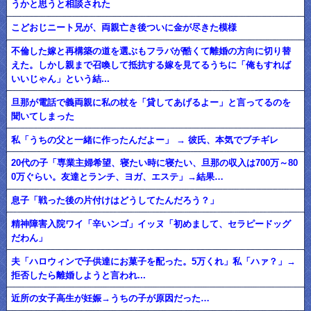
うかと思うと相談された
こどおじニート兄が、両親亡き後ついに金が尽きた模様
不倫した嫁と再構築の道を選ぶもフラバが酷くて離婚の方向に切り替
えた。しかし親まで召喚して抵抗する嫁を見てるうちに「俺もすれば
いいじゃん」という結...
旦那が電話で義両親に私の杖を「貸してあげるよー」と言ってるのを
聞いてしまった
私「うちの父と一緒に作ったんだよー」 → 彼氏、本気でブチギレ
20代の子「専業主婦希望、寝たい時に寝たい、旦那の収入は700万～80
0万ぐらい。友達とランチ、ヨガ、エステ」→結果…
息子「戦った後の片付けはどうしてたんだろう？」
精神障害入院ワイ「辛いンゴ」イッヌ「初めまして、セラピードッグ
だわん」
夫「ハロウィンで子供達にお菓子を配った。5万くれ」私「ハァ？」→
拒否したら離婚しようと言われ...
近所の女子高生が妊娠→うちの子が原因だった…