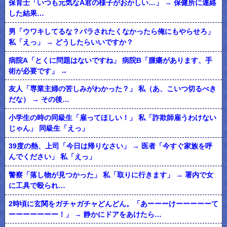
保育士「いつも元気なA君の様子がおかしい…」 → 保健所に連絡
した結果…
男「ウワキしてるな？バラされたくなかったら俺にもやらせろ」
私「えっ」 → どうしたらいいですか？
病院A「とくに問題はないですね」 病院B「腫瘍があります、手
術が必要です」 →
友人「専業主婦の苦しみがわかった？」 私（あ、こいつ切るべき
だな） → その後…
小学生の時の同級生「雇ってほしい！」 私「詐欺師雇うわけない
じゃん」 同級生「えっ」
39度の熱、上司「今日は帰りなさい」 → 医者「今すぐ家族を呼
んでください」 私「えっ」
警察「落し物が見つかった」 私「取りに行きます」 → 署内で女
に工具で殴られ…
2時頃に玄関をガチャガチャどんどん。「あーーーけーーーーーて
ーーーーーーー！」 → 静かにドアをあけたら…