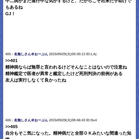
中二病がまだ進行中な気がするけど、だからこそ出来た手助けで
もあるね
GJ！
405 :
名無しさん＠おーぷん
2015/09/29(火)00:30:13 ID:LAj
>>401
精神病ならば無罪と言われるけどそんなことはないので注意ね
精神鑑定で医者が異常と鑑定したけど死刑判決の前例がある
友人は実行しなくて良かったね
406 :
名無しさん＠おーぷん
2015/09/29(火)08:46:43 ID:9u4
>>405
自分もそこ気になった。精神病だと全部ＯＫみたいな間違った知