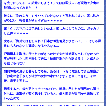
を売りにしてるこの旅館にしよう！」でほぼ即決→いざ現地で夕食の
時間になってみると！？
彼女に「別れよう、もうやっていけない」と言われてまい、落ち込み
がやばい←報告者がきもすぎたｗｗｗｗｗ
彼「クリスマスに店予約しといたよ」楽しみにしてたのに、ガッカリ
した件ｗｗｗｗｗ
女さん「海外ではおしゃれ！日本は差別偏見がひどい！」 → そりゃ温
泉にも入れないし破談になるやろなぁ…
戸籍謄本を取りに行ったのがきっかけで夫が婚姻届を出してなかった
事が発覚した→即別居して夫に「結婚詐欺だから訴える！」と伝えた
ら信じられない...
知的障害の息子と暮らしてる私。ある日、うちに電話してきた警察が
『お宅の息子さんが近所の女性の家にいます』と言ってきた。その
後、息子を迎え...
帰宅すると、嫁が男とイチャついてた。部屋に凸したが間男から返り
討ちに。反撃せず暫く我慢していると、嫁と間男が自宅から退散して
いったので、...