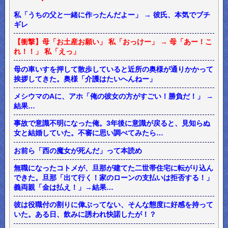
私「うちの父と一緒に作ったんだよー」 → 彼氏、本気でブチ
ギレ
【衝撃】母「お土産お願い」 私「おっけー」 → 母「あー！こ
れ！！」 私「えっ」
母の車いすを押して散歩していると近所の奥様が通りかかって
挨拶してきた。奥様「介護はたいへんねー」
メシウマのAに、アホ「俺の彼女の方がすごい！勝負だ！」 →
結果…
事故で意識不明になった俺。3年後に意識が戻ると、見知らぬ
女と結婚していた。不審に思い調べてみたら…
お前ら「西の魔女が死んだ」って本読め
無職になったコトメが、旦那が建てた二世帯住宅に転がり込ん
できた。旦那「出て行く！家のローンの支払いは拒否する！」
義両親「金は払え！」→結果…
彼は役職付の割りに偉ぶってない、そんな態度に好感を持って
いた。ある日、飲みに誘われ快諾したが！？