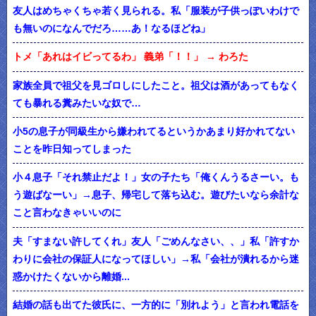
友人はめちゃくちゃ若く見られる。私「服装が子供っぽいわけで
も無いのになんでだろ……あ！なるほどね」
トメ「あれはイビってるわ」 義弟「！！」 → わろた
家族全員で祖父を見ゴロしにしたこと。祖父は酒があってもなく
ても暴れる糞みたいな奴で…
小5の息子が同級生から嫌われてるというかあまり好かれてない
ことを昨日知ってしまった
小４息子「それ禁止だよ！」女の子たち「俺くんうるさーい。も
う遊ばなーい」→息子、帰宅して落ち込む。遊びたいなら余計な
こと言わなきゃいいのに
夫「すまない許してくれ」友人「ごめんなさい、、」私「許すか
わりに会社の保証人になってほしい」→私「会社が潰れるから迷
惑かけたくないから離婚...
結婚の話も出てた彼氏に、一方的に「別れよう」と言われ電話を