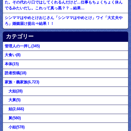
た。その代わり口ではしてくれるんだけど…仕事もちょくちょく休ん
でるみたいだし。これって真っ黒？？→結果…
シンママはやめとけおじさん「シンママはやめとけ」ワイ「大丈夫や
ろ」婚姻届け提出⇒結果！！
カテゴリー
管理人の一押し(345)
大食い(8)
本体(15)
読者投稿(18)
家族・義家族(6,723)
大姑(28)
大舅(5)
姑(2,666)
舅(580)
小姑(578)