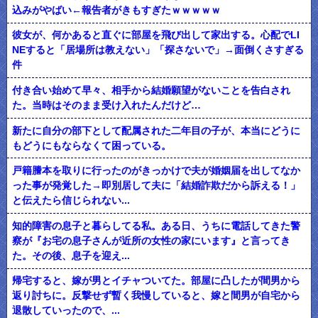
込みがやばい←報告者がきもすぎたｗｗｗｗｗ
彼女が、何かあると直ぐに部屋を飛び出して家出する。心配でLI
NEすると「居場所は教えない」「探さないで」→面倒くさすぎる
件
付き合い始めて早々、相手から結婚願望がないことを告白され
た。当時はそのまま受け入れたんだけど…
新たに自分の部下として配属された二年目の子が、本当にどうに
もどうにもならなくて困っている。
戸籍謄本を取りに行ったのがきっかけで夫が婚姻届を出してなか
った事が発覚した→即別居して夫に「結婚詐欺だから訴える！」
と伝えたら信じられない...
知的障害の息子と暮らしてる私。ある日、うちに電話してきた警
察が『お宅の息子さんが近所の女性の家にいます』と言ってき
た。その後、息子を迎え...
帰宅すると、嫁が男とイチャついてた。部屋に凸したが間男から
返り討ちに。反撃せず暫く我慢していると、嫁と間男が自宅から
退散していったので、...