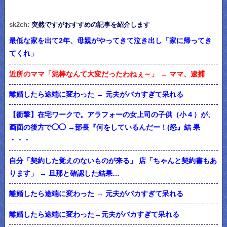
sk2ch:
突然ですがおすすめの記事を紹介します
最低な家を出て2年、母親がやってきて泣き出し「家に帰ってき
てくれ」
近所のママ「泥棒なんて大変だったわねぇ～」 → ママ、逮捕
離婚したら途端に変わった → 元夫がバカすぎて呆れる
【衝撃】在宅ワークで。アラフォーの女上司の子供（小４）が、
画面の後方で◯◯ →部長『何をしているんだー！(怒』結 果
・・・
自分「契約した覚えのないものが来る」 店「ちゃんと契約書もあ
ります」 → 旦那と確認した結果…
離婚したら途端に変わった → 元夫がバカすぎて呆れる
離婚したら途端に変わった→元夫がバカすぎて呆れる