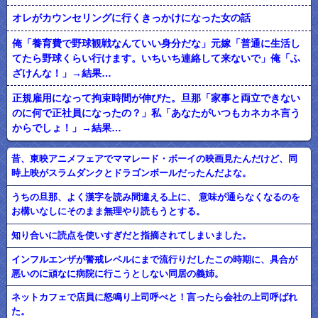
オレがカウンセリングに行くきっかけになった女の話
俺「養育費で野球観戦なんていい身分だな」元嫁「普通に生活し
てたら野球くらい行けます。いちいち連絡して来ないで」俺「ふ
ざけんな！」→結果…
正規雇用になって拘束時間が伸びた。旦那「家事と両立できない
のに何で正社員になったの？」私「あなたがいつもカネカネ言う
からでしょ！」→結果…
昔、東映アニメフェアでママレード・ボーイの映画見たんだけど、同
時上映がスラムダンクとドラゴンボールだったんだよな。
うちの旦那、よく漢字を読み間違える上に、 意味が通らなくなるのを
お構いなしにそのまま無理やり読もうとする。
知り合いに読点を使いすぎだと指摘されてしまいました。
インフルエンザが警戒レベルにまで流行りだしたこの時期に、具合が
悪いのに頑なに病院に行こうとしない同居の義姉。
ネットカフェで店員に怒鳴り上司呼べと！言ったら会社の上司呼ばれ
た。