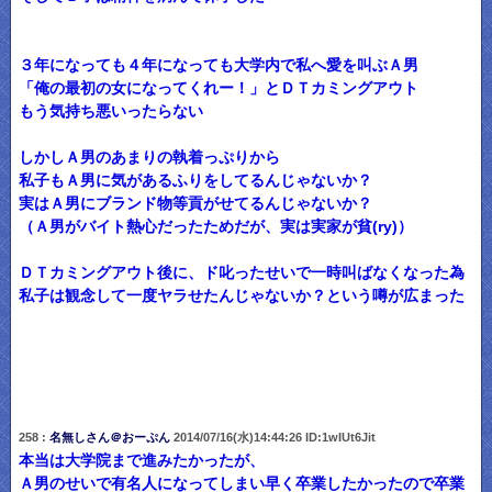
３年になっても４年になっても大学内で私へ愛を叫ぶＡ男
「俺の最初の女になってくれー！」とＤＴカミングアウト
もう気持ち悪いったらない
しかしＡ男のあまりの執着っぷりから
私子もＡ男に気があるふりをしてるんじゃないか？
実はＡ男にブランド物等貢がせてるんじゃないか？
（Ａ男がバイト熱心だったためだが、実は実家が貧(ry)）
ＤＴカミングアウト後に、ド叱ったせいで一時叫ばなくなった為
私子は観念して一度ヤラせたんじゃないか？という噂が広まった
258 :
名無しさん＠おーぷん
2014/07/16(水)14:44:26 ID:1wIUt6Jit
本当は大学院まで進みたかったが、
Ａ男のせいで有名人になってしまい早く卒業したかったので卒業