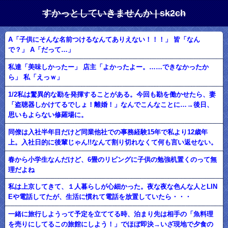
すかっとしていきませんか | sk2ch
A「子供にそんな名前つけるなんてありえない！！！」 皆「なん
で？」 A「だって…」
私達「美味しかったー」 店主「よかったよー。……できなかったか
ら」 私「えっｗ」
1/2私は驚異的な勘を発揮することがある。今回も勘を働かせたら、妻
「盗聴器しかけてるでしょ！離婚！」なんでこんなことに…→後日、
思いもよらない修羅場に。
同僚は入社半年目だけど同業他社での事務経験15年で私より12歳年
上。入社日的に後輩じゃん!!なんて割り切れなくて何も言い返せない。
春から小学生なんだけど、6畳のリビングに子供の勉強机置くのって無
理だよね
私は上京してきて、１人暮らしが心細かった。夜な夜な色んな人とLIN
Eや電話してたが、生活に慣れて電話を放置していたら・・・
一緒に旅行しようって予定を立ててる時、泊まり先は相手の「魚料理
を売りにしてるこの旅館にしよう！」でほぼ即決→いざ現地で夕食の