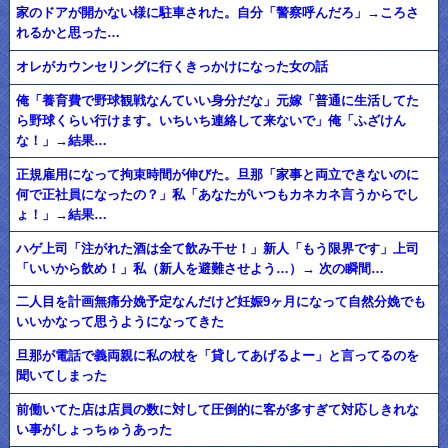
家のドアが開かない様に駐車された。自分「警察呼んだろ」→ころさ
れるかと思った…
オレがカウンセリングに行くきっかけになった女の話
俺「養育費で野球観戦なんていい身分だな」元嫁「普通に生活してた
ら野球くらい行けます。いちいち連絡して来ないで」俺「ふざけん
な！」→結果…
正規雇用になって拘束時間が伸びた。旦那「家事と両立できないのに
何で正社員になったの？」私「あなたがいつもカネカネ言うからでし
ょ！」→結果…
ハゲ上司「注がれた酒は全て飲み干せ！」新人「もう限界です」上司
「いいから飲め！」私（新人を避難させよう…）→ 次の瞬間…
二人目を計画無痛分娩予定なんだけど妊娠9ヶ月になって自然分娩でも
いいかなって思うようになってきた
旦那が電話で義両親に私の杖を「貸してあげるよー」と言ってるのを
聞いてしまった
前働いてた店は店員の数に対して圧倒的に客が多すぎて対応しきれな
い事がしょっちゅうあった