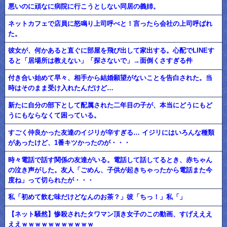
悪いのに頑なに病院に行こうとしない同居の義姉。
ネットカフェで店員に怒鳴り上司呼べと！言ったら会社の上司呼ばれ
た。
彼女が、何かあると直ぐに部屋を飛び出して家出する。心配でLINEす
ると「居場所は教えない」「探さないで」→面倒くさすぎる件
付き合い始めて早々、相手から結婚願望がないことを告白された。当
時はそのまま受け入れたんだけど…
新たに自分の部下として配属された二年目の子が、本当にどうにもど
うにもならなくて困っている。
すごく仲良かった友達のイジリが辛すぎる… イジリにはいろんな種類
があったけど、1番キツかったのが・・・
時々電話で話す関係の友達がいる。電話して話してるとき、赤ちゃん
の泣き声がした。友人「ごめん、子供が起きちゃったから電話また今
度ね」って切られたが・・・
私「初めて飲む味だけどなんのお茶？」彼「ちっ！」私「」
【ネット騒然】惨殺されたタワマン頂き女子のこの動画、すげえええ
ええｗｗｗｗｗｗｗｗｗｗｗ