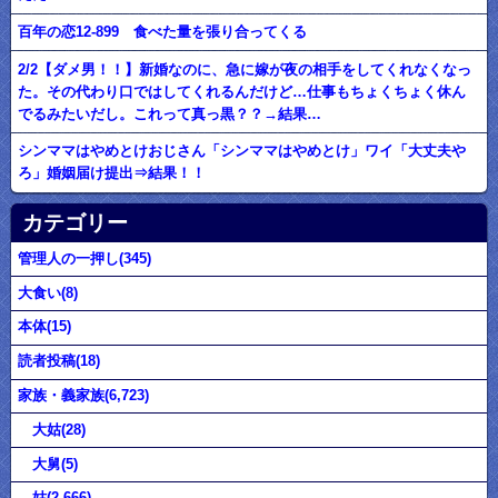
百年の恋12-899 食べた量を張り合ってくる
2/2【ダメ男！！】新婚なのに、急に嫁が夜の相手をしてくれなくなっ
た。その代わり口ではしてくれるんだけど…仕事もちょくちょく休ん
でるみたいだし。これって真っ黒？？→結果…
シンママはやめとけおじさん「シンママはやめとけ」ワイ「大丈夫や
ろ」婚姻届け提出⇒結果！！
カテゴリー
管理人の一押し(345)
大食い(8)
本体(15)
読者投稿(18)
家族・義家族(6,723)
大姑(28)
大舅(5)
姑(2,666)