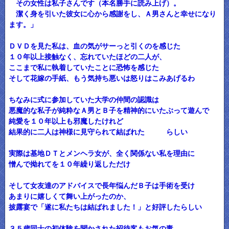
その女性は私子さんです（本名勝手に読み上げ）。
潔く身を引いた彼女に心から感謝をし、Ａ男さんと幸せになり
ます。」
ＤＶＤを見た私は、血の気がサーっと引くのを感じた
１０年以上接触なく、忘れていたほどの二人が、
ここまで私に執着していたことに恐怖を感じた
そして花嫁の手紙、もう気持ち悪いは怒りはこみあげるわ
ちなみに式に参加していた大学の仲間の認識は
悪魔的な私子が純粋なＡ男とＢ子を精神的にいたぶって遊んで
純愛を１０年以上も邪魔したけれど
結果的に二人は神様に見守られて結ばれた らしい
実際は基地ＤＴとメンヘラ女が、全く関係ない私を理由に
憎んで拗れてを１０年繰り返しただけ
そして女友達のアドバイスで長年悩んだＢ子は手術を受け
あまりに嬉しくて舞い上がったのか、
披露宴で「遂に私たちは結ばれました！」と好評したらしい
３５歳同士の初体験を聞かされた招待客もお気の毒