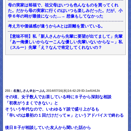
母の実家は裕福で、祖父母はいつも色んなものを買ってくれ
た。だから母の実家に行くのはいつも楽しみだった。だが、小
学６年の時が最後になった…→ 想像もしてなかった
考え方や価値感が違うからAとは距離を置いている。
【意味不明】私「新人さんから先輩に要望が出てまして」先輩
「あー俺優しいからなーこんな優しい先輩いないからな～」私
（スルー）先輩「え？なんで肯定してくれないの？
255 :
名無しさん＠おーぷん
2014/07/16(水)14:42:29 ID:1wIUt6Jit
その頃、女子数人でお茶している時にＢ子から深刻な相談
「初夜がうまくできない」と
そういう年代なので、いわゆるＹ談で盛り上がるも
「辛いのは最初の１回だけだってｗ」というアドバイスで終わる
後日Ｂ子が相談していた友人から聞いた話から