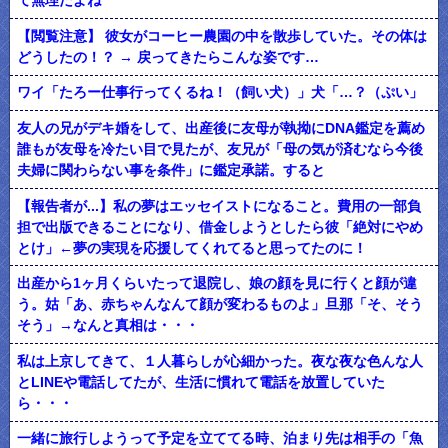
て無理だよね
【閲覧注意】 彼女がコーヒー農園の中を散歩していた。その体は
どうしたの！？ → 戻ってきたらこんな姿です…
ワイ「たろー仕事行ってくるね！（飼い犬）」犬「…？（ぷい」
友人の兄がデキ婚をして、出産後に友母が執拗にDNA鑑定を薦め
誰もが友母を冷たい目で見たが、友兄が「母の気が済むなら今後
夫婦に関わらない事を条件」に鑑定承諾。すると
【報告者が...】私の夢はエッセイストになること。費用の一部負
担で出版できることになり、借金しようとしたら彼「絶対にやめ
とけ」←夢の実現を応援してくれてると思ってたのに！
出産から1ヶ月くらいたって退院し、娘の顔を見に行くと顔が違
う。姑「あ、赤ちゃんなんて顔が変わるものよ」旦那「そ、そう
そう」→なんと真相は・・・
私は上京してきて、１人暮らしが心細かった。夜な夜な色んな人
とLINEや電話してたが、生活に慣れて電話を放置していた
ら・・・
一緒に旅行しようって予定を立ててる時、泊まり先は相手の「魚