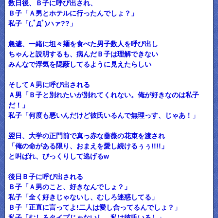
数日後、Ｂ子に呼び出され、
Ｂ子「Ａ男とホテルに行ったんでしょ？」
私子「(,ﾟДﾟ)ハァ??」
急遽、一緒に坦々麺を食べた男子数人を呼び出し
ちゃんと説明するも、病んだＢ子は理解できない
みんなで浮気を隠蔽してるように見えたらしい
そしてＡ男に呼び出される
Ａ男「Ｂ子と別れたいが別れてくれない。俺が好きなのは私子
だ！」
私子「何度も悪いんだけど彼氏いるんで無理っす、じゃあ！」
翌日、大学の正門前で真っ赤な薔薇の花束を渡され
「俺の命がある限り、おまえを愛し続けるぅぅ!!!!」
と叫ばれ、びっくりして逃げるw
後日Ｂ子に呼び出される
Ｂ子「Ａ男のこと、好きなんでしょ？」
私子「全く好きじゃないし、むしろ迷惑してる」
Ｂ子「正直に言ってよ!二人は愛し合ってるんでしょ？」
私子「むしろタイプじゃないし、私は彼氏いるし」