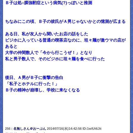
Ｂ子は処○膜強靭症という病気(?)っぽいと推測
ちなみにこの頃、Ｂ子の彼氏がＡ男じゃないかとの憶測が広まる
ある日、私が友人から聞いたお店の話をした
ビジホに入っている普通の喫茶店なのに、坦々麺が激ウマの店が
あると
大学の仲間数人で「今から行こうぜ！」となり
私と男子数人で、そのビジホに坦々麺を食べに行った
後日、Ａ男がＢ子に衝撃の告白
「私子とホテルに行った！」
Ｂ子の精神が崩壊し、学校に来なくなる
256 :
名無しさん＠おーぷん
2014/07/16(水)14:42:56 ID:1wIUt6Jit