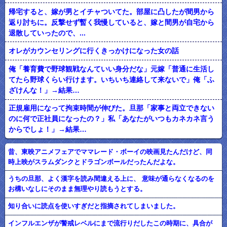
帰宅すると、嫁が男とイチャついてた。部屋に凸したが間男から
返り討ちに。反撃せず暫く我慢していると、嫁と間男が自宅から
退散していったので、...
オレがカウンセリングに行くきっかけになった女の話
俺「養育費で野球観戦なんていい身分だな」元嫁「普通に生活し
てたら野球くらい行けます。いちいち連絡して来ないで」俺「ふ
ざけんな！」→結果…
正規雇用になって拘束時間が伸びた。旦那「家事と両立できない
のに何で正社員になったの？」私「あなたがいつもカネカネ言う
からでしょ！」→結果…
昔、東映アニメフェアでママレード・ボーイの映画見たんだけど、同
時上映がスラムダンクとドラゴンボールだったんだよな。
うちの旦那、よく漢字を読み間違える上に、 意味が通らなくなるのを
お構いなしにそのまま無理やり読もうとする。
知り合いに読点を使いすぎだと指摘されてしまいました。
インフルエンザが警戒レベルにまで流行りだしたこの時期に、具合が