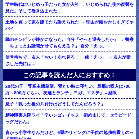
学生時代にいじめっ子だった女が入社 → いじめられた側の復讐を
見た。そして巻き込まれた…
土地を買って家を建てたら訴えられた → 理由が頭おかしすぎてヤ
バイ
隣のチンピラが静かになった。自分「やっと退去したか」 → 警察
「ちょっとお話聞かせてもらえる？」 自分「えっ」
信号待ちで、友人「おい！あれ見ろ！」 俺「えっ」 → 友人が指
さした先には…
この記事を読んだ人におすすめ！
20代の子「専業主婦希望、寝たい時に寝たい、旦那の収入は700
万～800万ぐらい。友達とランチ、ヨガ、エステ」→結果…
息子「戦った後の片付けはどうしてたんだろう？」
精神障害入院ワイ「辛いンゴ」イッヌ「初めまして、セラピード
ッグだわん」
春から小学生なんだけど、6畳のリビングに子供の勉強机置くのっ