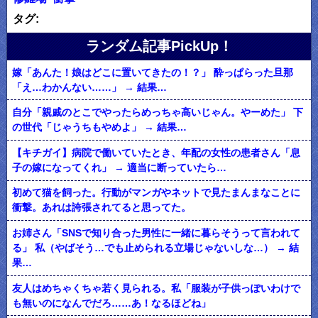
タグ:
ランダム記事PickUp！
嫁「あんた！娘はどこに置いてきたの！？」 酔っぱらった旦那
「え…わかんない……」 → 結果…
自分「親戚のとこでやったらめっちゃ高いじゃん。やーめた」 下
の世代「じゃうちもやめよ」 → 結果…
【キチガイ】病院で働いていたとき、年配の女性の患者さん「息
子の嫁になってくれ」 → 適当に断っていたら…
初めて猫を飼った。行動がマンガやネットで見たまんまなことに
衝撃。あれは誇張されてると思ってた。
お姉さん「SNSで知り合った男性に一緒に暮らそうって言われて
る」 私（やばそう…でも止められる立場じゃないしな…） → 結
果…
友人はめちゃくちゃ若く見られる。私「服装が子供っぽいわけで
も無いのになんでだろ……あ！なるほどね」