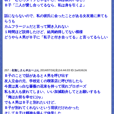
Ｂ子「二人が愛し合ってるなら、私は身を引くよ」
話にならないので、私の彼氏に会ったことがある女友達に来ても
らうも
カムフラージュだと言って聞き入れない
１時間ほど説得したけど、結局納得してない模様
どうやらＡ男がＢ子に「私子と付き合ってる」と言ってるらしい
257 :
名無しさん＠おーぷん
2014/07/16(水)14:44:03 ID:1wIUt6Jit
Ｂ子のことで話があるとＡ男を呼び出す
友人立会の元、学校近くの喫茶店に呼び出したら
今度は真っ白な薔薇の花束を持って現れプロポーズ
私も友人も疲れてしまい、いい加減勘弁してとお願いするも
「俺はお前を幸せに(ry」
でもＡ男はＢ子と別れたいけど、
Ｂ子が別れてくれないという現状だけわかった
そしてＢ子は精神を病んで休学した