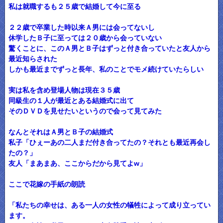
私は就職するも２５歳で結婚して今に至る
２２歳で卒業した時以来Ａ男には会ってないし
休学したＢ子に至っては２０歳から会っていない
驚くことに、このＡ男とＢ子はずっと付き合っていたと友人から
最近知らされた
しかも最近までずっと長年、私のことでモメ続けていたらしい
実は私を含め登場人物は現在３５歳
同級生の１人が最近とある結婚式に出て
そのＤＶＤを見せたいというので会って見てみた
なんとそれはＡ男とＢ子の結婚式
私子「ひぇーあの二人まだ付き合ってたの？それとも最近再会し
たの？」
友人「まあまあ、ここからだから見てよw」
ここで花嫁の手紙の朗読
「私たちの幸せは、ある一人の女性の犠牲によって成り立ってい
ます。