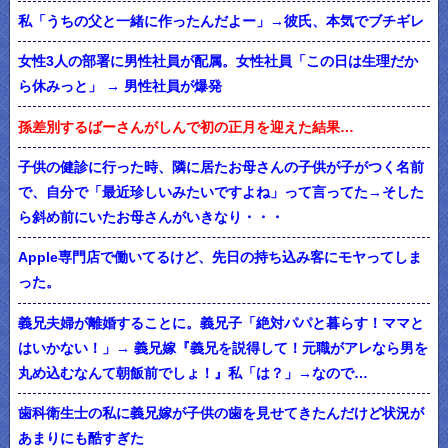
私「うちの父と一緒に作ったんだよー」→彼氏、本気でブチギレ
女性3人の部署に男性社員が配属。女性社員「この日は生理だか
ら休みっと」 → 男性社員が爆発
孫差別するばーさんがしんで初の正月を迎えた結果…
子供の健診に行った時、隣に居たお母さんの子供が子がつく名前
で、自分で「最近珍しいみたいですよね」って言ってた→そした
ら斜め前にいたお母さんがいきなり・・・
Apple専門店で働いてるけど、先日の持ち込み客にモヤってしま
った。
義兄夫婦が離婚することに。義兄子「絶対パパと暮らす！ママと
はいかない！」→ 義兄嫁『義兄を説得して！元職がアレなら男を
丸め込むなんて朝飯前でしょ！』私「は？」→なので…
歯科衛生士の私に義兄嫁が子供の歯を見せてきたんだけど状況が
あまりにも酷すぎた