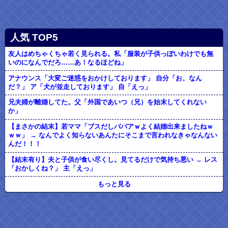
人気 TOP5
友人はめちゃくちゃ若く見られる。私「服装が子供っぽいわけでも無
いのになんでだろ……あ！なるほどね」
アナウンス「大変ご迷惑をおかけしております」 自分「お、なん
だ？」 ア「犬が並走しております」 自「えっ」
兄夫婦が離婚してた。父「外国であいつ（兄）を始末してくれない
か」
【まさかの結末】若ママ「ブスだしババアｗよく結婚出来ましたねｗ
ｗｗ」 → なんでよく知らないあんたにそこまで言われなきゃなんない
んだ！！！
【結末有り】夫と子供が食い尽くし。見てるだけで気持ち悪い → レス
「おかしくね？」 主「えっ」
もっと見る