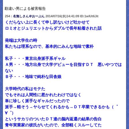
勘違い男による被害報告
254 :
名無しさん＠おーぷん
2014/07/16(水)14:41:09 ID:1wIUt6Jit
くだらない上に長くて申し訳ないけど吐かせて
ロミオとジュリエットからダブルで長年粘着された話
発端は大学生の時
私たちは理系なので、基本的にみんな地味で素朴
私子・・・東京出身派手系ギャル
Ａ男・・・地方出身で大学デビューを目指すＤＴ 悪いやつでは
ない
Ｂ子・・・地味で純朴な田舎娘
大学時代の私はモテた
でもそれは人間性に惹かれたわけではなく
単に珍しく派手なギャルだったので
派手→軽そう→ヤらせてくれるかも→ＤＴ卒業できるかも（゜
∀゜）
というサカリのついたＤＴ達の脳内返還の結果の告白
青年実業家の彼氏がいたので、全部軽くスルーしてた