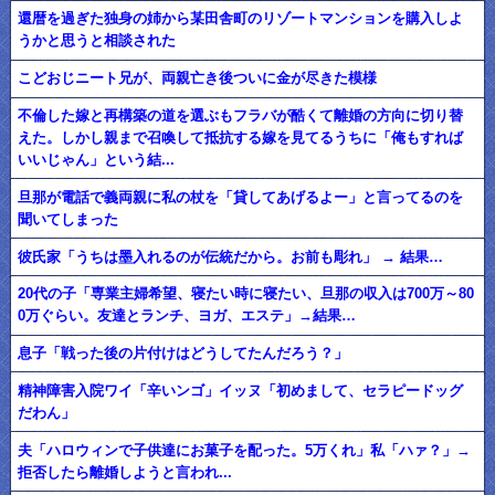
還暦を過ぎた独身の姉から某田舎町のリゾートマンションを購入しよ
うかと思うと相談された
こどおじニート兄が、両親亡き後ついに金が尽きた模様
不倫した嫁と再構築の道を選ぶもフラバが酷くて離婚の方向に切り替
えた。しかし親まで召喚して抵抗する嫁を見てるうちに「俺もすれば
いいじゃん」という結...
旦那が電話で義両親に私の杖を「貸してあげるよー」と言ってるのを
聞いてしまった
彼氏家「うちは墨入れるのが伝統だから。お前も彫れ」 → 結果…
20代の子「専業主婦希望、寝たい時に寝たい、旦那の収入は700万～80
0万ぐらい。友達とランチ、ヨガ、エステ」→結果…
息子「戦った後の片付けはどうしてたんだろう？」
精神障害入院ワイ「辛いンゴ」イッヌ「初めまして、セラピードッグ
だわん」
夫「ハロウィンで子供達にお菓子を配った。5万くれ」私「ハァ？」→
拒否したら離婚しようと言われ...