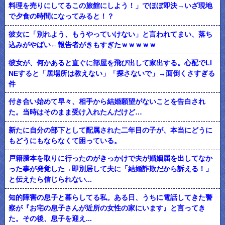
料理を売りにしてるこの旅館にしよう！」でほぼ即決→いざ現地
で夕食の時間になってみると！？
彼女に「別れよう、もうやっていけない」と言われてまい、落ち
込みがやばい←報告者がきもすぎたｗｗｗｗｗ
彼女が、何かあると直ぐに部屋を飛び出して家出する。心配でLI
NEすると「居場所は教えない」「探さないで」→面倒くさすぎる
件
付き合い始めて早々、相手から結婚願望がないことを告白され
た。当時はそのまま受け入れたんだけど…
新たに自分の部下として配属された二年目の子が、本当にどうに
もどうにもならなくて困っている。
戸籍謄本を取りに行ったのがきっかけで夫が婚姻届を出してなか
った事が発覚した→即別居して夫に「結婚詐欺だから訴える！」
と伝えたら信じられない...
知的障害の息子と暮らしてる私。ある日、うちに電話してきた警
察が『お宅の息子さんが近所の女性の家にいます』と言ってき
た。その後、息子を迎え...