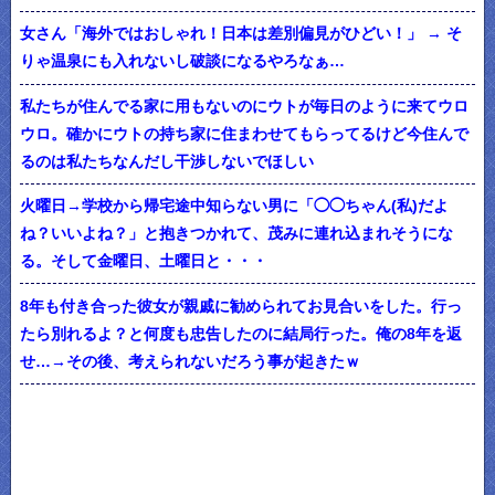
女さん「海外ではおしゃれ！日本は差別偏見がひどい！」 → そ
りゃ温泉にも入れないし破談になるやろなぁ…
私たちが住んでる家に用もないのにウトが毎日のように来てウロ
ウロ。確かにウトの持ち家に住まわせてもらってるけど今住んで
るのは私たちなんだし干渉しないでほしい
火曜日→学校から帰宅途中知らない男に「◯◯ちゃん(私)だよ
ね？いいよね？」と抱きつかれて、茂みに連れ込まれそうにな
る。そして金曜日、土曜日と・・・
8年も付き合った彼女が親戚に勧められてお見合いをした。行っ
たら別れるよ？と何度も忠告したのに結局行った。俺の8年を返
せ…→その後、考えられないだろう事が起きたｗ