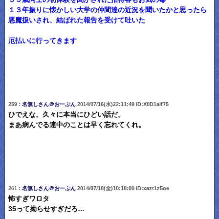
１３年振りに懐かしい大学の仲間達の近況を聞いたかと思ったら
悪魔扱いされ、結ばれた報告を受けて吐いた
厄払いに行ってきます
259 :
名無しさん＠おーぷん
2014/07/16(水)22:11:49 ID:X0D1alf75
ひでえな。久々に本当にひどい話だ。
まあ病んでる連中のことは早く忘れてくれ。
261 :
名無しさん＠おーぷん
2014/07/18(金)10:18:00 ID:xazt1z5oe
怖すぎワロタ
35って拗らせすぎだろ…