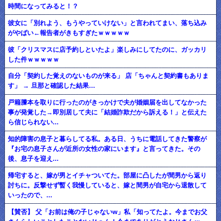
時間になってみると！？
彼女に「別れよう、もうやっていけない」と言われてまい、落ち込み
がやばい←報告者がきもすぎたｗｗｗｗｗ
彼「クリスマスに店予約しといたよ」楽しみにしてたのに、ガッカリ
した件ｗｗｗｗｗ
自分「契約した覚えのないものが来る」 店「ちゃんと契約書もありま
す」 → 旦那と確認した結果…
戸籍謄本を取りに行ったのがきっかけで夫が婚姻届を出してなかった
事が発覚した→即別居して夫に「結婚詐欺だから訴える！」と伝えた
ら信じられない...
知的障害の息子と暮らしてる私。ある日、うちに電話してきた警察が
『お宅の息子さんが近所の女性の家にいます』と言ってきた。その
後、息子を迎え...
帰宅すると、嫁が男とイチャついてた。部屋に凸したが間男から返り
討ちに。反撃せず暫く我慢していると、嫁と間男が自宅から退散して
いったので、...
【賛否】 父「お前は俺の子じゃないw」私「知ってたよ。今までお父