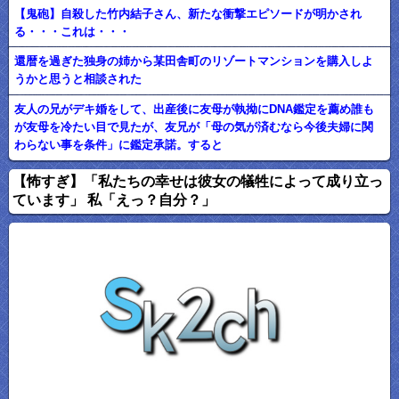
【鬼砲】自殺した竹内結子さん、新たな衝撃エピソードが明かされ
る・・・これは・・・
還暦を過ぎた独身の姉から某田舎町のリゾートマンションを購入しよ
うかと思うと相談された
友人の兄がデキ婚をして、出産後に友母が執拗にDNA鑑定を薦め誰も
が友母を冷たい目で見たが、友兄が「母の気が済むなら今後夫婦に関
わらない事を条件」に鑑定承諾。すると
【怖すぎ】「私たちの幸せは彼女の犠牲によって成り立っ
ています」 私「えっ？自分？」