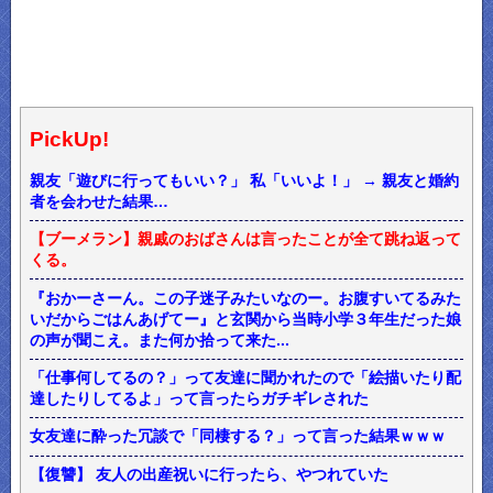
PickUp!
親友「遊びに行ってもいい？」 私「いいよ！」 → 親友と婚約
者を会わせた結果…
【ブーメラン】親戚のおばさんは言ったことが全て跳ね返って
くる。
『おかーさーん。この子迷子みたいなのー。お腹すいてるみた
いだからごはんあげてー』と玄関から当時小学３年生だった娘
の声が聞こえ。また何か拾って来た...
「仕事何してるの？」って友達に聞かれたので「絵描いたり配
達したりしてるよ」って言ったらガチギレされた
女友達に酔った冗談で「同棲する？」って言った結果ｗｗｗ
【復讐】 友人の出産祝いに行ったら、やつれていた