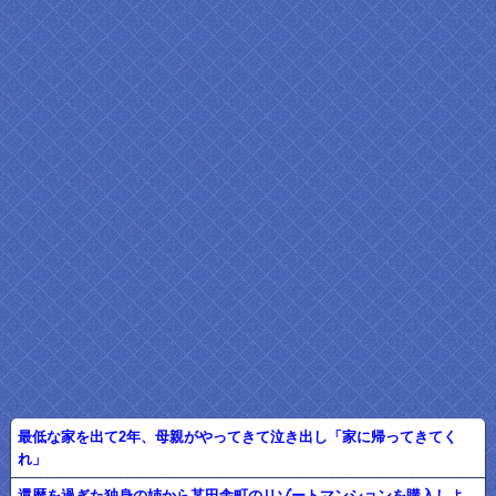
最低な家を出て2年、母親がやってきて泣き出し「家に帰ってきてく
れ」
還暦を過ぎた独身の姉から某田舎町のリゾートマンションを購入しよ