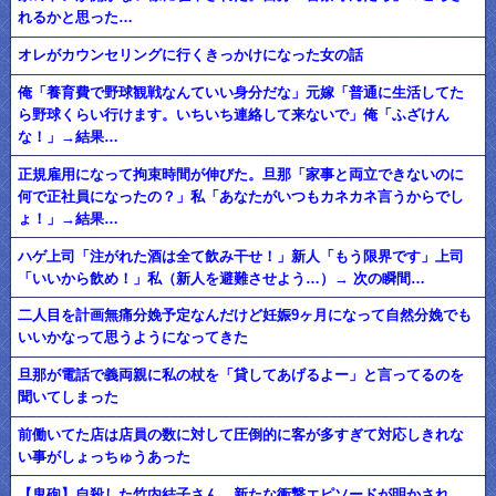
れるかと思った…
オレがカウンセリングに行くきっかけになった女の話
俺「養育費で野球観戦なんていい身分だな」元嫁「普通に生活してた
ら野球くらい行けます。いちいち連絡して来ないで」俺「ふざけん
な！」→結果…
正規雇用になって拘束時間が伸びた。旦那「家事と両立できないのに
何で正社員になったの？」私「あなたがいつもカネカネ言うからでし
ょ！」→結果…
ハゲ上司「注がれた酒は全て飲み干せ！」新人「もう限界です」上司
「いいから飲め！」私（新人を避難させよう…）→ 次の瞬間…
二人目を計画無痛分娩予定なんだけど妊娠9ヶ月になって自然分娩でも
いいかなって思うようになってきた
旦那が電話で義両親に私の杖を「貸してあげるよー」と言ってるのを
聞いてしまった
前働いてた店は店員の数に対して圧倒的に客が多すぎて対応しきれな
い事がしょっちゅうあった
【鬼砲】自殺した竹内結子さん、新たな衝撃エピソードが明かされ