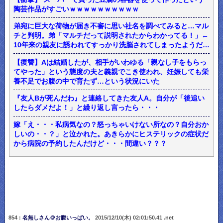
陶芸作品がすごいｗｗｗｗｗｗｗｗｗｗ
弟宛に巨大な荷物が届き不審に思い社名を調べてみると…マル
チと判明。弟「マルチだって説明されたからわかってる！」←
10年来の親友に誘われてすっかり洗脳されてしまったようだ…
【復讐】Aは結婚したが、相手がいわゆる「親なし子をもらっ
てやった」という態度の夫と義親でこき使われ、妊娠しても栄
養不足でお腹の中で育たず…という状況にいた
『友人Bが死んだわ』と連絡してきた友人A。自分が「後追い
したらダメだよ！」と繰り返し言ったら・・・
嫁「え・・・私病気なの？怒っちゃいけない所なの？自分おか
しいの・・？」と泣かれた。あきらかにヒステリックの症状だ
から病院の予約したんだけど・・・間違い？？？
854 :
名無しさん＠お腹いっぱい。
2015/12/10(木) 02:01:50.41 .net