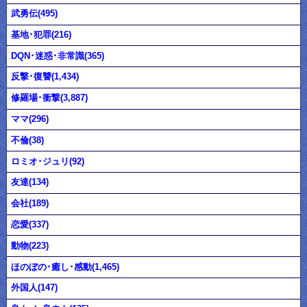
武勇伝(495)
基地･犯罪(216)
DQN･迷惑･非常識(365)
反撃･復讐(1,434)
修羅場･衝撃(3,887)
ママ(296)
不倫(38)
ロミオ･ジュリ(92)
友達(134)
会社(189)
恋愛(337)
動物(223)
ほのぼの･癒し･感動(1,465)
外国人(147)