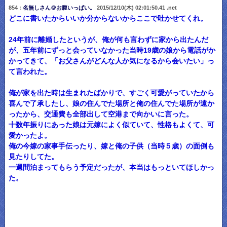
854 :
名無しさん＠お腹いっぱい。
2015/12/10(木) 02:01:50.41 .net
どこに書いたからいいか分からないからここで吐かせてくれ。
24年前に離婚したというが、俺が何も言わずに家から出たんだ
が、五年前にずっと会っていなかった当時19歳の娘から電話がか
かってきて、「お父さんがどんな人か気になるから会いたい」っ
て言われた。
俺が家を出た時は生まれたばかりで、すごく可愛がっていたから
喜んで了承したし、娘の住んでた場所と俺の住んでた場所が遠か
ったから、交通費も全部出して空港まで向かいに言った。
十数年振りにあった娘は元嫁によく似ていて、性格もよくて、可
愛かったよ。
俺の今嫁の家事手伝ったり、嫁と俺の子供（当時５歳）の面倒も
見たりしてた。
一週間泊まってもらう予定だったが、本当はもっといてほしかっ
た。