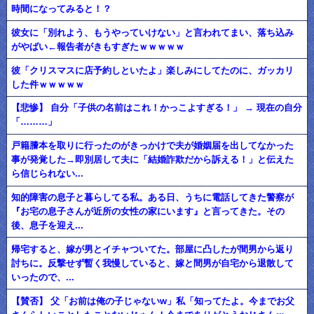
時間になってみると！？
彼女に「別れよう、もうやっていけない」と言われてまい、落ち込み
がやばい←報告者がきもすぎたｗｗｗｗｗ
彼「クリスマスに店予約しといたよ」楽しみにしてたのに、ガッカリ
した件ｗｗｗｗｗ
【悲惨】 自分「子供の名前はこれ！かっこよすぎる！」 → 現在の自分
「………」
戸籍謄本を取りに行ったのがきっかけで夫が婚姻届を出してなかった
事が発覚した→即別居して夫に「結婚詐欺だから訴える！」と伝えた
ら信じられない...
知的障害の息子と暮らしてる私。ある日、うちに電話してきた警察が
『お宅の息子さんが近所の女性の家にいます』と言ってきた。その
後、息子を迎え...
帰宅すると、嫁が男とイチャついてた。部屋に凸したが間男から返り
討ちに。反撃せず暫く我慢していると、嫁と間男が自宅から退散して
いったので、...
【賛否】 父「お前は俺の子じゃないw」私「知ってたよ。今までお父