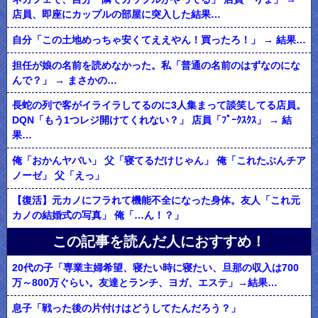
店員、即座にカップルの部屋に突入した結果…
自分「この土地めっちゃ安くてええやん！買ったろ！」 → 結果…
担任が娘の名前を読めなかった。私「普通の名前のはずなのにな
んで？」 → まさかの…
長蛇の列で客がイライラしてるのに3人集まって談笑してる店員。
DQN「もう1つレジ開けてくれない？」 店員「ﾌﾟｰｸｽｸｽ」 → 結
果…
俺「おかんヤバい」 父「寝てるだけじゃん」 俺「これたぶんチア
ノーゼ」 父「えっ」
【復活】元カノにフラれて機能不全になった身体。友人「これ元
カノの結婚式の写真」 俺「…ん！？」
この記事を読んだ人におすすめ！
20代の子「専業主婦希望、寝たい時に寝たい、旦那の収入は700
万～800万ぐらい。友達とランチ、ヨガ、エステ」→結果…
息子「戦った後の片付けはどうしてたんだろう？」