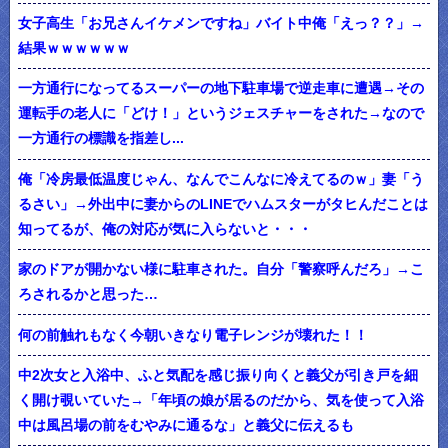
女子高生「お兄さんイケメンですね」バイト中俺「えっ？？」→
結果ｗｗｗｗｗｗ
一方通行になってるスーパーの地下駐車場で逆走車に遭遇→その
運転手の老人に「どけ！」というジェスチャーをされた→なので
一方通行の標識を指差し...
俺「冷房最低温度じゃん、なんでこんなに冷えてるのｗ」妻「う
るさい」→外出中に妻からのLINEでハムスターがタヒんだことは
知ってるが、俺の対応が気に入らないと・・・
家のドアが開かない様に駐車された。自分「警察呼んだろ」→こ
ろされるかと思った…
何の前触れもなく今朝いきなり電子レンジが壊れた！！
中2次女と入浴中、ふと気配を感じ振り向くと義父が引き戸を細
く開け覗いていた→「年頃の娘が居るのだから、気を使って入浴
中は風呂場の前をむやみに通るな」と義父に伝えるも