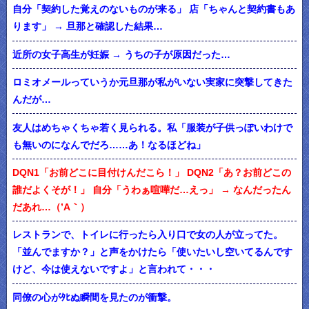
自分「契約した覚えのないものが来る」 店「ちゃんと契約書もあ
ります」 → 旦那と確認した結果…
近所の女子高生が妊娠 → うちの子が原因だった…
ロミオメールっていうか元旦那が私がいない実家に突撃してきた
んだが…
友人はめちゃくちゃ若く見られる。私「服装が子供っぽいわけで
も無いのになんでだろ……あ！なるほどね」
DQN1「お前どこに目付けんだこら！」 DQN2「あ？お前どこの
誰だよくそが！」 自分「うわぁ喧嘩だ…えっ」 → なんだったん
だあれ…（’A｀）
レストランで、トイレに行ったら入り口で女の人が立ってた。
「並んでますか？」と声をかけたら「使いたいし空いてるんです
けど、今は使えないですよ」と言われて・・・
同僚の心がﾀﾋぬ瞬間を見たのが衝撃。