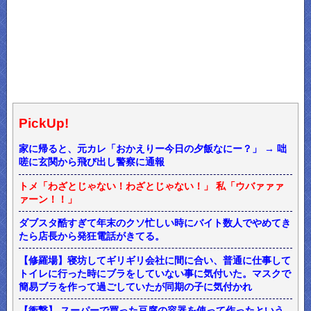
PickUp!
家に帰ると、元カレ「おかえりー今日の夕飯なにー？」 → 咄
嗟に玄関から飛び出し警察に通報
トメ「わざとじゃない！わざとじゃない！」 私「ウバァァァ
ァーン！！」
ダブスタ酷すぎて年末のクソ忙しい時にバイト数人でやめてき
たら店長から発狂電話がきてる。
【修羅場】寝坊してギリギリ会社に間に合い、普通に仕事して
トイレに行った時にブラをしていない事に気付いた。マスクで
簡易ブラを作って過ごしていたが同期の子に気付かれ
【衝撃】 スーパーで買った豆腐の容器を使って作ったという