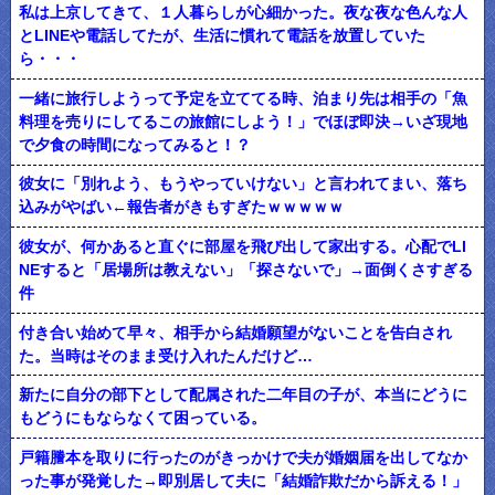
私は上京してきて、１人暮らしが心細かった。夜な夜な色んな人
とLINEや電話してたが、生活に慣れて電話を放置していた
ら・・・
一緒に旅行しようって予定を立ててる時、泊まり先は相手の「魚
料理を売りにしてるこの旅館にしよう！」でほぼ即決→いざ現地
で夕食の時間になってみると！？
彼女に「別れよう、もうやっていけない」と言われてまい、落ち
込みがやばい←報告者がきもすぎたｗｗｗｗｗ
彼女が、何かあると直ぐに部屋を飛び出して家出する。心配でLI
NEすると「居場所は教えない」「探さないで」→面倒くさすぎる
件
付き合い始めて早々、相手から結婚願望がないことを告白され
た。当時はそのまま受け入れたんだけど…
新たに自分の部下として配属された二年目の子が、本当にどうに
もどうにもならなくて困っている。
戸籍謄本を取りに行ったのがきっかけで夫が婚姻届を出してなか
った事が発覚した→即別居して夫に「結婚詐欺だから訴える！」