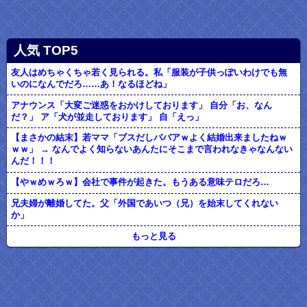
人気 TOP5
友人はめちゃくちゃ若く見られる。私「服装が子供っぽいわけでも無
いのになんでだろ……あ！なるほどね」
アナウンス「大変ご迷惑をおかけしております」 自分「お、なん
だ？」 ア「犬が並走しております」 自「えっ」
【まさかの結末】若ママ「ブスだしババアｗよく結婚出来ましたねｗ
ｗｗ」 → なんでよく知らないあんたにそこまで言われなきゃなんない
んだ！！！
【やｗめｗろｗ】会社で事件が起きた。もうある意味テロだろ…
兄夫婦が離婚してた。父「外国であいつ（兄）を始末してくれない
か」
もっと見る