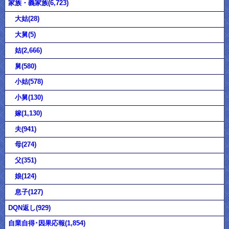
家族・義家族(6,723)
大姑(28)
大舅(5)
姑(2,666)
舅(580)
小姑(578)
小舅(130)
嫁(1,130)
夫(941)
母(274)
父(351)
娘(124)
息子(127)
DQN返し(929)
自業自得･因果応報(1,854)