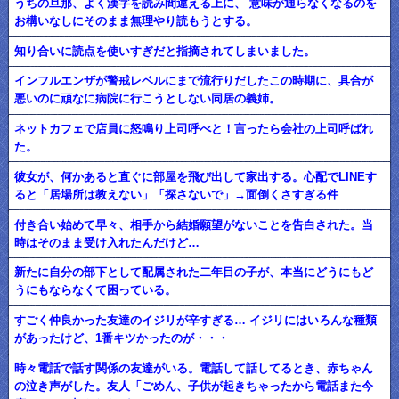
うちの旦那、よく漢字を読み間違える上に、 意味が通らなくなるのを
お構いなしにそのまま無理やり読もうとする。
知り合いに読点を使いすぎだと指摘されてしまいました。
インフルエンザが警戒レベルにまで流行りだしたこの時期に、具合が
悪いのに頑なに病院に行こうとしない同居の義姉。
ネットカフェで店員に怒鳴り上司呼べと！言ったら会社の上司呼ばれ
た。
彼女が、何かあると直ぐに部屋を飛び出して家出する。心配でLINEす
ると「居場所は教えない」「探さないで」→面倒くさすぎる件
付き合い始めて早々、相手から結婚願望がないことを告白された。当
時はそのまま受け入れたんだけど…
新たに自分の部下として配属された二年目の子が、本当にどうにもど
うにもならなくて困っている。
すごく仲良かった友達のイジリが辛すぎる… イジリにはいろんな種類
があったけど、1番キツかったのが・・・
時々電話で話す関係の友達がいる。電話して話してるとき、赤ちゃん
の泣き声がした。友人「ごめん、子供が起きちゃったから電話また今