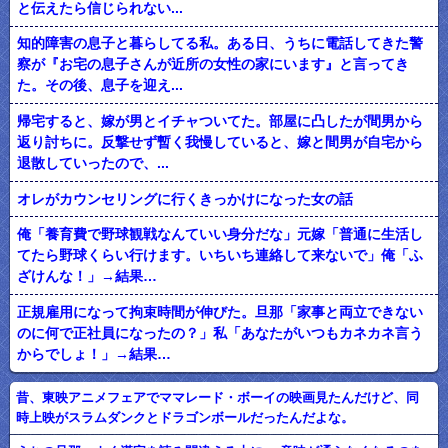
と伝えたら信じられない...
知的障害の息子と暮らしてる私。ある日、うちに電話してきた警
察が『お宅の息子さんが近所の女性の家にいます』と言ってき
た。その後、息子を迎え...
帰宅すると、嫁が男とイチャついてた。部屋に凸したが間男から
返り討ちに。反撃せず暫く我慢していると、嫁と間男が自宅から
退散していったので、...
オレがカウンセリングに行くきっかけになった女の話
俺「養育費で野球観戦なんていい身分だな」元嫁「普通に生活し
てたら野球くらい行けます。いちいち連絡して来ないで」俺「ふ
ざけんな！」→結果…
正規雇用になって拘束時間が伸びた。旦那「家事と両立できない
のに何で正社員になったの？」私「あなたがいつもカネカネ言う
からでしょ！」→結果…
昔、東映アニメフェアでママレード・ボーイの映画見たんだけど、同
時上映がスラムダンクとドラゴンボールだったんだよな。