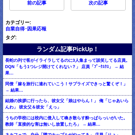
前の記事
次の記事
カテゴリー:
自業自得･因果応報
タグ:
ランダム記事PickUp！
長蛇の列で客がイライラしてるのに3人集まって談笑してる店員。
DQN「もう1つレジ開けてくれない？」 店員「ﾌﾟｰｸｽｸｽ」 → 結
果…
同僚「嫁を旅行に連れていこう！サプライズできっと驚くぞ！」
→ 結果…
結婚の挨拶に行ったら、彼女父「娘はやらん！」 俺「じゃあいら
んわ」 彼女父＆彼女「えっ」
うちの学校には校内に侵入して喚き散らす酔っぱらっいがいた。
教師「直接的な害は無いし放置したろ」 → 結果…
ネカフェで、自分「隣でカップルがやってる」 店員「りょ」 →