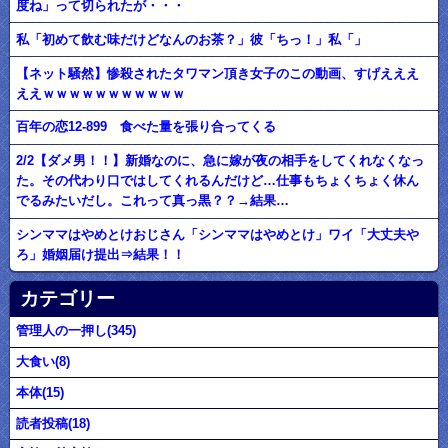
度ね」って切られたが・・・
私「初めて飲む味だけどなんのお茶？」彼「ちっ！」私「」
【ネット騒然】惨殺されたタワマン頂き女子のこの動画、すげえええ
ええｗｗｗｗｗｗｗｗｗｗｗ
百年の恋12-899 食べた量を張り合ってくる
2/2【ダメ男！！】新婚なのに、急に嫁が夜の相手をしてくれなくなっ
た。その代わり口ではしてくれるんだけど…仕事もちょくちょく休ん
でるみたいだし。これって真っ黒？？→結果…
シンママはやめとけおじさん「シンママはやめとけ」ワイ「大丈夫や
ろ」婚姻届け提出⇒結果！！
カテゴリー
管理人の一押し(345)
大食い(8)
本体(15)
読者投稿(18)