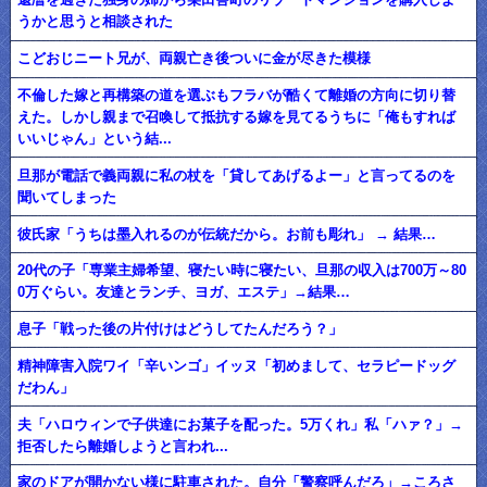
うかと思うと相談された
こどおじニート兄が、両親亡き後ついに金が尽きた模様
不倫した嫁と再構築の道を選ぶもフラバが酷くて離婚の方向に切り替
えた。しかし親まで召喚して抵抗する嫁を見てるうちに「俺もすれば
いいじゃん」という結...
旦那が電話で義両親に私の杖を「貸してあげるよー」と言ってるのを
聞いてしまった
彼氏家「うちは墨入れるのが伝統だから。お前も彫れ」 → 結果…
20代の子「専業主婦希望、寝たい時に寝たい、旦那の収入は700万～80
0万ぐらい。友達とランチ、ヨガ、エステ」→結果…
息子「戦った後の片付けはどうしてたんだろう？」
精神障害入院ワイ「辛いンゴ」イッヌ「初めまして、セラピードッグ
だわん」
夫「ハロウィンで子供達にお菓子を配った。5万くれ」私「ハァ？」→
拒否したら離婚しようと言われ...
家のドアが開かない様に駐車された。自分「警察呼んだろ」→ころさ