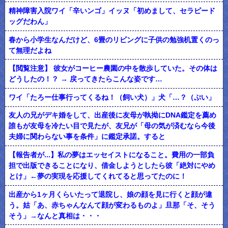
精神障害入院ワイ「辛いンゴ」イッヌ「初めまして、セラピード
ッグだわん」
春から小学生なんだけど、6畳のリビングに子供の勉強机置くのっ
て無理だよね
【閲覧注意】 彼女がコーヒー農園の中を散歩していた。その体は
どうしたの！？ → 戻ってきたらこんな姿です…
ワイ「たろー仕事行ってくるね！（飼い犬）」犬「…？（ぷい」
友人の兄がデキ婚をして、出産後に友母が執拗にDNA鑑定を薦め
誰もが友母を冷たい目で見たが、友兄が「母の気が済むなら今後
夫婦に関わらない事を条件」に鑑定承諾。すると
【報告者が...】私の夢はエッセイストになること。費用の一部負
担で出版できることになり、借金しようとしたら彼「絶対にやめ
とけ」←夢の実現を応援してくれてると思ってたのに！
出産から1ヶ月くらいたって退院し、娘の顔を見に行くと顔が違
う。姑「あ、赤ちゃんなんて顔が変わるものよ」旦那「そ、そう
そう」→なんと真相は・・・