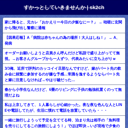
すかっとしていきませんか | sk2ch
家に帰ると、元カレ「おかえりー今日の夕飯なにー？」 → 咄嗟に玄関
から飛び出し警察に通報
【因果応報】A「病院は赤ちゃんの為の場所！大人はしね！」 → A、
発病
オーダーお願いしようと店員さん呼んだけど私語で盛り上がってて無
視。→お客さんグループから一人ずつ、代表みたいに立ち上がりｗ
3/3俺、近所で評判のカッコイイ旦那なんですけど、嫁がパート先の飲
み会に頻繁に参加するのが嫌な予感…常識を逸するようならパート先
と嫁に注意しなければ→やはり嘘だった…
春から小学生なんだけど、6畳のリビングに子供の勉強机置くのって無
理だよね
私は上京してきて、１人暮らしが心細かった。夜な夜な色んな人とLIN
Eや電話してたが、生活に慣れて電話を放置していたら・・・
一緒に旅行しようって予定を立ててる時、泊まり先は相手の「魚料理
を売りにしてるこの旅館にしよう！」でほぼ即決→いざ現地で夕食の