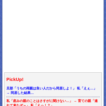
PickUp!
旦那「うちの両親は良い人だから同居しよ！」 私「えぇ…」
→ 同居した結果…
私「産みの親のことはさすがに聞けない…」 → 育ての親「連
れて来たぞ～」 私「えっ！？」