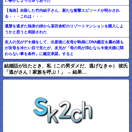
い事がしょっちゅうあった
【鬼砲】自殺した竹内結子さん、新たな衝撃エピソードが明かされ
る・・・これは・・・
還暦を過ぎた独身の姉から某田舎町のリゾートマンションを購入しよ
うかと思うと相談された
友人の兄がデキ婚をして、出産後に友母が執拗にDNA鑑定を薦め誰も
が友母を冷たい目で見たが、友兄が「母の気が済むなら今後夫婦に関
わらない事を条件」に鑑定承諾。すると
結婚話が出たとき、私（この男ダメだ、逃げなきゃ） 彼氏
「逃がさん！家族を呼ぶ！」 → 結果…