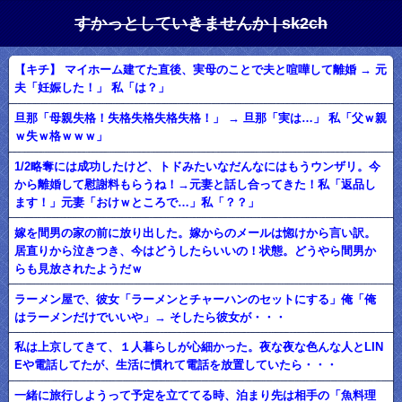
すかっとしていきませんか | sk2ch
【キチ】 マイホーム建てた直後、実母のことで夫と喧嘩して離婚 → 元
夫「妊娠した！」 私「は？」
旦那「母親失格！失格失格失格失格！」 → 旦那「実は…」 私「父ｗ親
ｗ失ｗ格ｗｗｗ」
1/2略奪には成功したけど、トドみたいなだんなにはもうウンザリ。今
から離婚して慰謝料もらうね！→元妻と話し合ってきた！私「返品し
ます！」元妻「おけｗところで…」私「？？」
嫁を間男の家の前に放り出した。嫁からのメールは惚けから言い訳。
居直りから泣きつき、今はどうしたらいいの！状態。どうやら間男か
らも見放されたようだｗ
ラーメン屋で、彼女「ラーメンとチャーハンのセットにする」俺「俺
はラーメンだけでいいや」→ そしたら彼女が・・・
私は上京してきて、１人暮らしが心細かった。夜な夜な色んな人とLIN
Eや電話してたが、生活に慣れて電話を放置していたら・・・
一緒に旅行しようって予定を立ててる時、泊まり先は相手の「魚料理