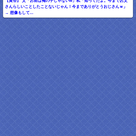
【賛否】 父「お前は俺の子じゃないw」私「知ってたよ。今までお父
さんらしいことしたことないじゃん！今までありがとうおじさんｗ」
→ 想像もして...