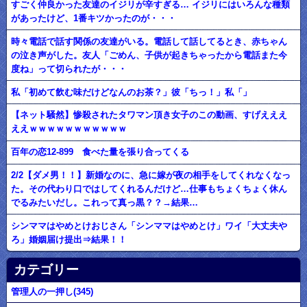
すごく仲良かった友達のイジリが辛すぎる… イジリにはいろんな種類
があったけど、1番キツかったのが・・・
時々電話で話す関係の友達がいる。電話して話してるとき、赤ちゃん
の泣き声がした。友人「ごめん、子供が起きちゃったから電話また今
度ね」って切られたが・・・
私「初めて飲む味だけどなんのお茶？」彼「ちっ！」私「」
【ネット騒然】惨殺されたタワマン頂き女子のこの動画、すげえええ
ええｗｗｗｗｗｗｗｗｗｗｗ
百年の恋12-899 食べた量を張り合ってくる
2/2【ダメ男！！】新婚なのに、急に嫁が夜の相手をしてくれなくなっ
た。その代わり口ではしてくれるんだけど…仕事もちょくちょく休ん
でるみたいだし。これって真っ黒？？→結果…
シンママはやめとけおじさん「シンママはやめとけ」ワイ「大丈夫や
ろ」婚姻届け提出⇒結果！！
カテゴリー
管理人の一押し(345)