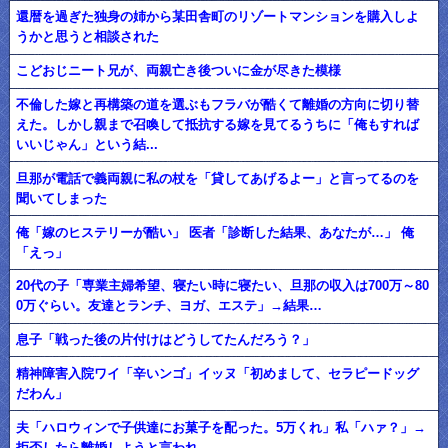
還暦を過ぎた独身の姉から某田舎町のリゾートマンションを購入しよ
うかと思うと相談された
こどおじニート兄が、両親亡き後ついに金が尽きた模様
不倫した嫁と再構築の道を選ぶもフラバが酷くて離婚の方向に切り替
えた。しかし親まで召喚して抵抗する嫁を見てるうちに「俺もすれば
いいじゃん」という結...
旦那が電話で義両親に私の杖を「貸してあげるよー」と言ってるのを
聞いてしまった
俺「嫁のヒステリーが酷い」 医者「診断した結果、あなたが…」 俺
「えっ」
20代の子「専業主婦希望、寝たい時に寝たい、旦那の収入は700万～80
0万ぐらい。友達とランチ、ヨガ、エステ」→結果…
息子「戦った後の片付けはどうしてたんだろう？」
精神障害入院ワイ「辛いンゴ」イッヌ「初めまして、セラピードッグ
だわん」
夫「ハロウィンで子供達にお菓子を配った。5万くれ」私「ハァ？」→
拒否したら離婚しようと言われ...