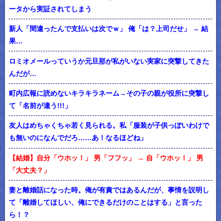
ータから実証されてしまう
新人「間違ったんで支払いは次でｗ」 俺「は？上司だせ」 → 結
果…
ロミオメールっていうか元旦那が私がいない実家に突撃してきた
んだが…
町内広報に読めないキラキラネーム→その子の親が役所に突撃し
て「名前が違う!!!」
友人はめちゃくちゃ若く見られる。私「服装が子供っぽいわけで
も無いのになんでだろ……あ！なるほどね」
【結婚】自分「ウホッ！」 男「フフッ」 → 自「ウホッ！」 男
「大丈夫？」
妻と離婚話になった時。俺が有責ではあるんだが、事情を説明し
て「離婚してほしい、俺にできるだけのことはする」と言った
ら！？