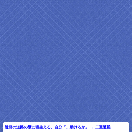
近所の道路の壁に猫生える。自分「…助けるか」 → 二重遭難