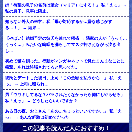
姉「待望の息子の名前は聖女（マリア）にする！」 私「えっ」 →
私の息子、見事に阻止。
知らない外人の来客。私「母が対応するか…嫌な感じがす
る…！」 → 結果…
【やばい】結婚予定の彼氏を連れて帰省 → 隣家の人が「うっく…
うっく…」みたいな嗚咽を漏らしてマスク押さえながら泣き出
し…
初めて猫を飼った。行動がマンガやネットで見たまんまなことに
衝撃。あれは誇張されてると思ってた。
彼氏とデートした後日、上司「この金額を払うから…」 私「え
っ」 → 上司に殴られ…
男「ウワキしてるな？バラされたくなかったら俺にもやらせろ」
私「えっ」 → どうしたらいいですか？
ある日の夜、おじさん「あの…ちょっといいですか…」 私「え
っ」 → あんな経験は初めてだった
この記事を読んだ人におすすめ！