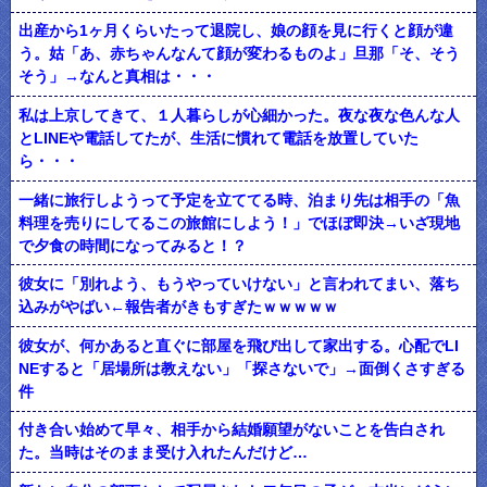
出産から1ヶ月くらいたって退院し、娘の顔を見に行くと顔が違
う。姑「あ、赤ちゃんなんて顔が変わるものよ」旦那「そ、そう
そう」→なんと真相は・・・
私は上京してきて、１人暮らしが心細かった。夜な夜な色んな人
とLINEや電話してたが、生活に慣れて電話を放置していた
ら・・・
一緒に旅行しようって予定を立ててる時、泊まり先は相手の「魚
料理を売りにしてるこの旅館にしよう！」でほぼ即決→いざ現地
で夕食の時間になってみると！？
彼女に「別れよう、もうやっていけない」と言われてまい、落ち
込みがやばい←報告者がきもすぎたｗｗｗｗｗ
彼女が、何かあると直ぐに部屋を飛び出して家出する。心配でLI
NEすると「居場所は教えない」「探さないで」→面倒くさすぎる
件
付き合い始めて早々、相手から結婚願望がないことを告白され
た。当時はそのまま受け入れたんだけど…