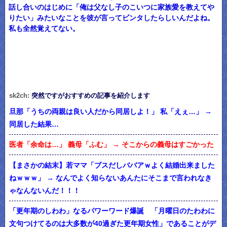
話し合いのはじめに「俺は父なし子のこいつに家族愛を教えてや
りたい」みたいなことを彼が言ってビンタしたらしいんだよね。
私も全然覚えてない。
sk2ch:
突然ですがおすすめの記事を紹介します
旦那「うちの両親は良い人だから同居しよ！」 私「えぇ…」 →
同居した結果…
医者「余命は…」 義母「ふむ」 → そこからの義母はすごかった
【まさかの結末】若ママ「ブスだしババアｗよく結婚出来ました
ねｗｗｗ」 → なんでよく知らないあんたにそこまで言われなき
ゃなんないんだ！！！
「更年期のしわわ」なるパワーワード爆誕 「月曜日のたわわに
文句つけてるのは大多数が40過ぎた更年期女性」であることがデ