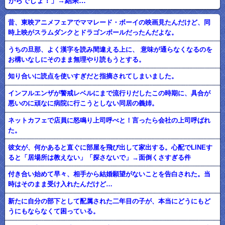
からでしょ！」→結果…
昔、東映アニメフェアでママレード・ボーイの映画見たんだけど、同
時上映がスラムダンクとドラゴンボールだったんだよな。
うちの旦那、よく漢字を読み間違える上に、 意味が通らなくなるのを
お構いなしにそのまま無理やり読もうとする。
知り合いに読点を使いすぎだと指摘されてしまいました。
インフルエンザが警戒レベルにまで流行りだしたこの時期に、具合が
悪いのに頑なに病院に行こうとしない同居の義姉。
ネットカフェで店員に怒鳴り上司呼べと！言ったら会社の上司呼ばれ
た。
彼女が、何かあると直ぐに部屋を飛び出して家出する。心配でLINEす
ると「居場所は教えない」「探さないで」→面倒くさすぎる件
付き合い始めて早々、相手から結婚願望がないことを告白された。当
時はそのまま受け入れたんだけど…
新たに自分の部下として配属された二年目の子が、本当にどうにもど
うにもならなくて困っている。