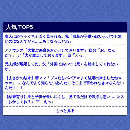
人気 TOP5
友人はめちゃくちゃ若く見られる。私「服装が子供っぽいわけでも無
いのになんでだろ……あ！なるほどね」
アナウンス「大変ご迷惑をおかけしております」 自分「お、なん
だ？」 ア「犬が並走しております」 自「えっ」
兄夫婦が離婚してた。父「外国であいつ（兄）を始末してくれない
か」
【まさかの結末】若ママ「ブスだしババアｗよく結婚出来ましたねｗ
ｗｗ」 → なんでよく知らないあんたにそこまで言われなきゃなんない
んだ！！！
【結末有り】夫と子供が食い尽くし。見てるだけで気持ち悪い → レス
「おかしくね？」 主「えっ」
もっと見る