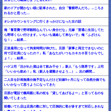
家のドアが開かない様に駐車された。自分「警察呼んだろ」→ころさ
れるかと思った…
オレがカウンセリングに行くきっかけになった女の話
俺「養育費で野球観戦なんていい身分だな」元嫁「普通に生活してた
ら野球くらい行けます。いちいち連絡して来ないで」俺「ふざけん
な！」→結果…
正規雇用になって拘束時間が伸びた。旦那「家事と両立できないのに
何で正社員になったの？」私「あなたがいつもカネカネ言うからでし
ょ！」→結果…
ハゲ上司「注がれた酒は全て飲み干せ！」新人「もう限界です」上司
「いいから飲め！」私（新人を避難させよう…）→ 次の瞬間…
二人目を計画無痛分娩予定なんだけど妊娠9ヶ月になって自然分娩でも
いいかなって思うようになってきた
旦那が電話で義両親に私の杖を「貸してあげるよー」と言ってるのを
聞いてしまった
前働いてた店は店員の数に対して圧倒的に客が多すぎて対応しきれな