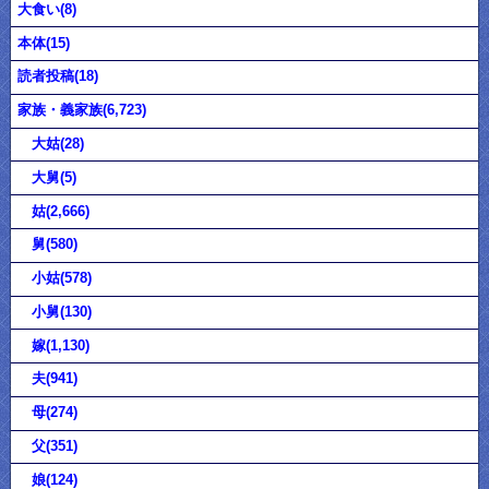
大食い(8)
本体(15)
読者投稿(18)
家族・義家族(6,723)
大姑(28)
大舅(5)
姑(2,666)
舅(580)
小姑(578)
小舅(130)
嫁(1,130)
夫(941)
母(274)
父(351)
娘(124)