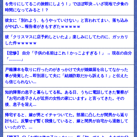
を売りにしてるこの旅館にしよう！」でほぼ即決→いざ現地で夕食の
時間になってみると！？
彼女に「別れよう、もうやっていけない」と言われてまい、落ち込み
がやばい←報告者がきもすぎたｗｗｗｗｗ
彼「クリスマスに店予約しといたよ」楽しみにしてたのに、ガッカリ
した件ｗｗｗｗｗ
【悲惨】 自分「子供の名前はこれ！かっこよすぎる！」 → 現在の自分
「………」
戸籍謄本を取りに行ったのがきっかけで夫が婚姻届を出してなかった
事が発覚した→即別居して夫に「結婚詐欺だから訴える！」と伝えた
ら信じられない...
知的障害の息子と暮らしてる私。ある日、うちに電話してきた警察が
『お宅の息子さんが近所の女性の家にいます』と言ってきた。その
後、息子を迎え...
帰宅すると、嫁が男とイチャついてた。部屋に凸したが間男から返り
討ちに。反撃せず暫く我慢していると、嫁と間男が自宅から退散して
いったので、...