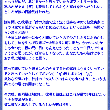
ゃもうだめだ、逃げるか〜と思っていたら彼ファミリー召喚。
私のわがまま（笑）を説得してもらおうと家族を呼んだらしい。
ところが彼の目論見は外れた。
話を聞いた彼母は「姑の介護で泣く泣く仕事をやめて彼父実家に
うつり家でも近所からもいじめぬかれた」といった話を一時間ぐ
らい淡々と語り、
「今日は結婚相手に会うと聞いていたのでひさしぶりにおめかし
をして、妹を生んで以来17〜8年ぶりに町に出た。かわいいおか
しも食べた。親の死に目にもあえなかったことを一生恨んで生き
ようかと思ったが、ばからしくなった。あなたたちの結婚はさて
おき私は離婚しようと思う」
黙って聞いていた彼父は今の今まで自分の家族はうまくいってい
ると思っていたらしくてポカン( ﾟдﾟ)彼もポカン( ﾟдﾟ)
微妙な空気の中、彼妹の「女3人でごはんでも食べよう」という提
案でその場はお開きになった。
その後、彼両親は離婚し、彼母と彼妹とはこれが縁で3年ほどたっ
た今も交流がある。
彼は彼父と暮らしているらしいが後は不明。