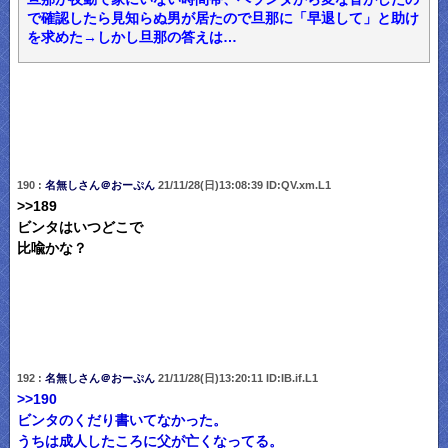
で確認したら見知らぬ男が居たので旦那に「早退して」と助け
を求めた→しかし旦那の答えは…
190 :
名無しさん＠おーぷん
21/11/28(日)13:08:39 ID:QV.xm.L1
>>189
ビンタはいつどこで
比喩かな？
192 :
名無しさん＠おーぷん
21/11/28(日)13:20:11 ID:IB.if.L1
>>190
ビンタのくだり書いてなかった。
うちは成人したころに父が亡くなってる。