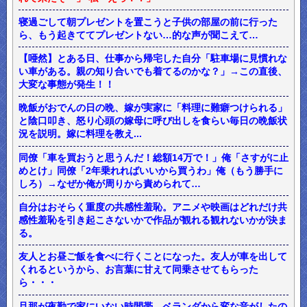
寝過ごして朝プレゼントを置こうと子供の部屋の前に行った
ら、もう起きててプレゼントない…的な声が聞こえて…
【唖然】とある日、仕事から帰宅した自分「駐車場に見慣れな
い車がある。親の知り合いでも着てるのかな？」→この直後、
大変な事態が発生！！
晩飯がおでんの日の晩、嫁が実家に「料理に難癖つけられる」
と陰口叩き、怒り心頭の嫁母に呼び出しを食らい毎日の晩飯状
況を説明。嫁に料理を教え...
同僚「車を買おうと思うんだ！総額14万で！」俺「さすがに止
めとけ」同僚「2年乗れればいいから買うわ」俺（もう勝手に
しろ）→なぜか俺が周りから責められて…
自分はおそらく重度の共感性羞恥。アニメや映画はどれだけ共
感性羞恥を引き起こさないかで作品が観れる観れないかが決ま
る。
友人とお昼ご飯を食べに行くことになった。友人が車を出して
くれるというから、お言葉に甘えて同乗させてもらった
ら・・・
旦那が夜勤で家にいない時間帯、ベランダから変な音がしたの