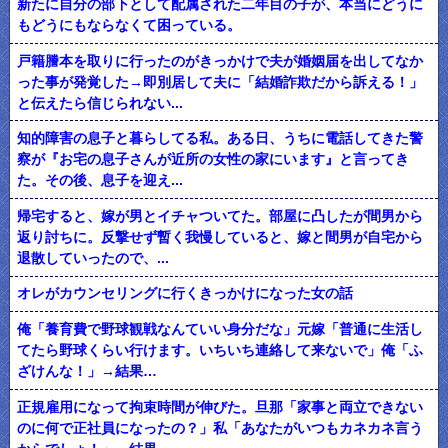
新たに自分の部下として配属された二年目の子が、本当にどうに
もどうにもならなくて困っている。
戸籍謄本を取りに行ったのがきっかけで夫が婚姻届を出してなか
った事が発覚した→即別居して夫に「結婚詐欺だから訴える！」
と伝えたら信じられない...
知的障害の息子と暮らしてる私。ある日、うちに電話してきた警
察が『お宅の息子さんが近所の女性の家にいます』と言ってき
た。その後、息子を迎え...
帰宅すると、嫁が男とイチャついてた。部屋に凸したが間男から
返り討ちに。反撃せず暫く我慢していると、嫁と間男が自宅から
退散していったので、...
オレがカウンセリングに行くきっかけになった女の話
俺「養育費で野球観戦なんていい身分だな」元嫁「普通に生活し
てたら野球くらい行けます。いちいち連絡して来ないで」俺「ふ
ざけんな！」→結果…
正規雇用になって拘束時間が伸びた。旦那「家事と両立できない
のに何で正社員になったの？」私「あなたがいつもカネカネ言う