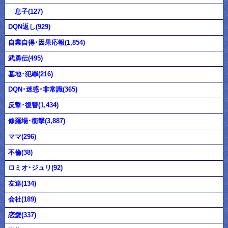
息子(127)
DQN返し(929)
自業自得･因果応報(1,854)
武勇伝(495)
基地･犯罪(216)
DQN･迷惑･非常識(365)
反撃･復讐(1,434)
修羅場･衝撃(3,887)
ママ(296)
不倫(38)
ロミオ･ジュリ(92)
友達(134)
会社(189)
恋愛(337)