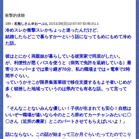
衝撃的体験
189 :
名無しさん＠おーぷん
21/11/28(日)12:57:07 ID:IB.if.L1
冷めスレか衝撃スレかちょっと迷ったんだけど、
結婚したらどこで暮らすか〜という話になってもめにもめて冷め
た話。
彼はとにかく両親妹が暮らしている彼実家で同居がしたい。
が、利便性が悪くバスを使うと（病気で免許を返納している）最
寄りスーパーまでは乗り継ぎ70分、私の職場までは＋電車で2時
間半ぐらい。
っていうかそこが限界集落筆頭で移住支援するもよそ者いじめが
多く頓挫した地域っていうのは県内でも有名な話。って言って
も、
「そんなことないみんな優しい！子供が生まれても安心！自然は
いいぞ〜職場が遠いなら今のところ辞めてカーチャンみたいに〇
〇さん（近所の農家）とこのパートさせてもらえばいいよ！」
話にならない。この話が始まって三か月ぐらいたってたのでこり