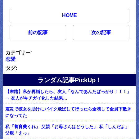
HOME
前の記事
次の記事
カテゴリー:
恋愛
タグ:
ランダム記事PickUp！
【末路】私が再婚したら、友人「なんであんたばっかり！！！」
→ 友人がキチガイ化した結果…
震災で彼女を助けにバイク飛ばして行ったら全壊して全員下敷き
になってた
私「養育費くれ」 父親「お母さんはどうした」 私「しんだよ」
父親「えっ」