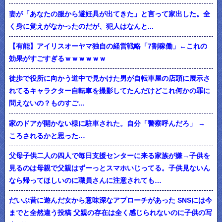
妻が「あなたの服から避妊具が出てきた」と言って家出した。全
く身に覚えがなかったのだが、犯人はなんと...
【有能】アイリスオーヤマ独自の経営戦略「7割稼働」←これの
効果がすごすぎるｗｗｗｗｗｗ
徒歩で役所に向かう道中で見かけた男が自転車屋の店頭に展示さ
れてるキャラクター自転車を撮影してたんだけどこれ何かの罪に
問えないの？ものすご...
家のドアが開かない様に駐車された。自分「警察呼んだろ」 →
ころされるかと思った…
父母子供二人の四人で毎日支援センターに来る家族が嫌→子供を
見るのは母親で父親はずーっとスマホいじってる。子供見ないん
なら帰ってほしいのに職員さんに注意されても…
だいぶ昔に遊んだ女から意味深なアプローチがあった SNSには今
までと全然違う投稿 父親の存在は全く感じられないのに子供の写