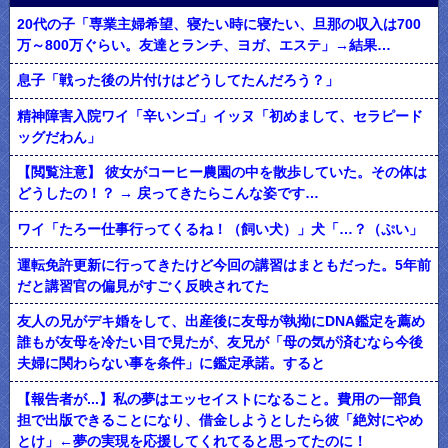
20代の子「専業主婦希望、寝たい時に寝たい、旦那の収入は700
万～800万ぐらい。友達とランチ、ヨガ、エステ」→結果…
息子「戦った後の片付けはどうしてたんだろう？」
精神障害入院ワイ「辛いンゴ」イッヌ「初めまして、セラピード
ッグだわん」
【閲覧注意】 彼女がコーヒー農園の中を散歩していた。その体は
どうしたの！？ → 戻ってきたらこんな姿です…
ワイ「たろー仕事行ってくるね！（飼い犬）」犬「…？（ぷい」
運転免許更新に行ってきたけど今回の講習はまともだった。5年前
だと講習官の偏見がすごく反映されてた
友人の兄がデキ婚をして、出産後に友母が執拗にDNA鑑定を薦め
誰もが友母を冷たい目で見たが、友兄が「母の気が済むなら今後
夫婦に関わらない事を条件」に鑑定承諾。すると
【報告者が...】私の夢はエッセイストになること。費用の一部負
担で出版できることになり、借金しようとしたら彼「絶対にやめ
とけ」←夢の実現を応援してくれてると思ってたのに！