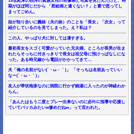
19世紀末の西洋の貴族女性の肖像画と写真を見たんたけど、時
期がほぼ同じだから 「君絵画と違くない？」と素で思ってし
まってごめん。
姑が知り合いに義妹（夫の妹）のことを「長女」「次女」って
紹介しているのを見てしまった。え？私は？
この人、やっぱり犬に対しては凄すぎる。
最初長女をスゴく可愛がっていた兄夫婦。ところが長男が生ま
れたらそっちに付きっきりで長女は祖父母に預けっぱなしにな
った。ある時兄嫁から電話がかかってきて…
夫「俺の名前がない(´・ω・｀)」 「そっちは名前あっていい
なー(´・ω・｀)」
友人が帯状疱疹なのに病院に行かず銭湯に入ったのが神経わか
らん。
「あんたはもう二度とプレー出来ないのに必ﾀﾋに指導や応援し
ていてバッカみたいw惨めだねw」って言われた。