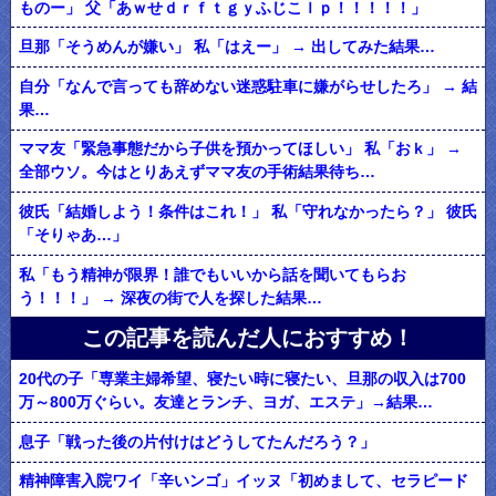
ものー」 父「あｗせｄｒｆｔｇｙふじこｌｐ！！！！！」
旦那「そうめんが嫌い」 私「はえー」 → 出してみた結果…
自分「なんで言っても辞めない迷惑駐車に嫌がらせしたろ」 → 結
果…
ママ友「緊急事態だから子供を預かってほしい」 私「おｋ」 →
全部ウソ。今はとりあえずママ友の手術結果待ち…
彼氏「結婚しよう！条件はこれ！」 私「守れなかったら？」 彼氏
「そりゃあ…」
私「もう精神が限界！誰でもいいから話を聞いてもらお
う！！！」 → 深夜の街で人を探した結果…
この記事を読んだ人におすすめ！
20代の子「専業主婦希望、寝たい時に寝たい、旦那の収入は700
万～800万ぐらい。友達とランチ、ヨガ、エステ」→結果…
息子「戦った後の片付けはどうしてたんだろう？」
精神障害入院ワイ「辛いンゴ」イッヌ「初めまして、セラピード