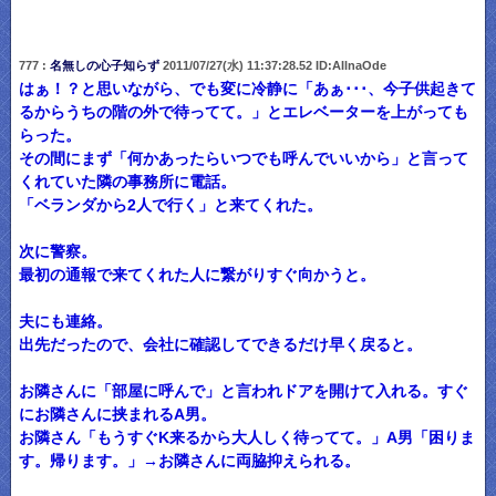
777 :
名無しの心子知らず
2011/07/27(水) 11:37:28.52 ID:AIlnaOde
はぁ！？と思いながら、でも変に冷静に「あぁ･･･、今子供起きて
るからうちの階の外で待ってて。」とエレベーターを上がっても
らった。
その間にまず「何かあったらいつでも呼んでいいから」と言って
くれていた隣の事務所に電話。
「ベランダから2人で行く」と来てくれた。
次に警察。
最初の通報で来てくれた人に繋がりすぐ向かうと。
夫にも連絡。
出先だったので、会社に確認してできるだけ早く戻ると。
お隣さんに「部屋に呼んで」と言われドアを開けて入れる。すぐ
にお隣さんに挟まれるA男。
お隣さん「もうすぐK来るから大人しく待ってて。」A男「困りま
す。帰ります。」→お隣さんに両脇抑えられる。