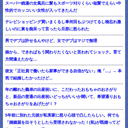
スーパー銭湯の女風呂に髪もスポーツ刈りくらい短髪でえらい中
性的でカッコいい女性が入ってきたんだ
テレビショッピング買いまくるし車何回もぶつけてるし物忘れ激
しいのに舅を痴呆って言ったら旦那に怒られた
男でデブは許せるんやけど、女でデブはマジで無理
娘から、できればもう関わりたくないと言われてショック。育て
方間違えたかな…
彼女「正社員で働いたら家事ができる自信がない」俺「...」→ 本
気で結婚したかったけど...
年の離れた義弟の出産祝いに、こだわったおもちゃのおさがり
と、新品の普通の出産祝いどっちがいいか聞いて、希望通りおも
ちゃおさがりをあげたが！？
5年前に別れた元彼が私実家に怒り心頭で凸したらしい。何でも
「婚姻届を出そうとしたら受理されなかった！(私)が既婚ってど