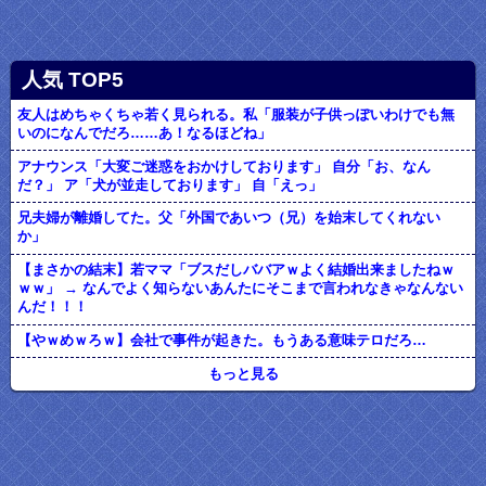
人気 TOP5
友人はめちゃくちゃ若く見られる。私「服装が子供っぽいわけでも無
いのになんでだろ……あ！なるほどね」
アナウンス「大変ご迷惑をおかけしております」 自分「お、なん
だ？」 ア「犬が並走しております」 自「えっ」
兄夫婦が離婚してた。父「外国であいつ（兄）を始末してくれない
か」
【まさかの結末】若ママ「ブスだしババアｗよく結婚出来ましたねｗ
ｗｗ」 → なんでよく知らないあんたにそこまで言われなきゃなんない
んだ！！！
【やｗめｗろｗ】会社で事件が起きた。もうある意味テロだろ…
もっと見る