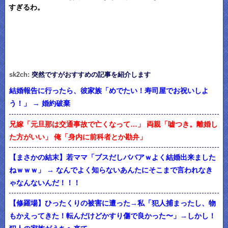
すぎるわ。
sk2ch:
突然ですがおすすめの記事を紹介します
結婚報告に行ったら、彼家族「めでたい！寿司屋でお祝いしよ
う！」 → 婚約破棄
兄嫁「元旦那は交通事故で亡くなって…」 両親「嘘つき。離婚し
た方がいい」 俺「身内に前科者とか勘弁」
【まさかの結末】若ママ「ブスだしババアｗよく結婚出来ました
ねｗｗｗ」 → なんでよく知らないあんたにそこまで言われなき
ゃなんないんだ！！！
【修羅場】ひったくりの被害に遭った→私「犯人捕まったし、物
もかえってきた！転んだけどかすり傷で良かった〜」→しかし！