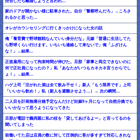
拒否したら離婚しようと言われ...
家のドアが開かない様に駐車された。自分「警察呼んだろ」→ころさ
れるかと思った…
オレがカウンセリングに行くきっかけになった女の話
俺「養育費で野球観戦なんていい身分だな」元嫁「普通に生活してた
ら野球くらい行けます。いちいち連絡して来ないで」俺「ふざけん
な！」→結果…
正規雇用になって拘束時間が伸びた。旦那「家事と両立できないのに
何で正社員になったの？」私「あなたがいつもカネカネ言うからでし
ょ！」→結果…
ハゲ上司「注がれた酒は全て飲み干せ！」新人「もう限界です」上司
「いいから飲め！」私（新人を避難させよう…）→ 次の瞬間…
二人目を計画無痛分娩予定なんだけど妊娠9ヶ月になって自然分娩でも
いいかなって思うようになってきた
旦那が電話で義両親に私の杖を「貸してあげるよー」と言ってるのを
聞いてしまった
前働いてた店は店員の数に対して圧倒的に客が多すぎて対応しきれな