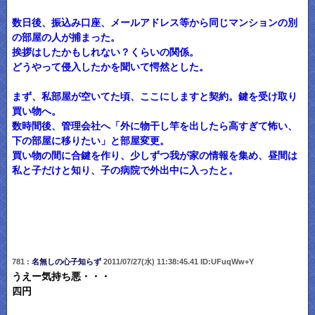
数日後、振込み口座、メールアドレス等から同じマンションの別
の部屋の人が捕まった。
挨拶はしたかもしれない？くらいの関係。
どうやって侵入したかを聞いて愕然とした。
まず、私部屋が空いてた頃、ここにしますと契約。鍵を受け取り
買い物へ。
数時間後、管理会社へ「外に物干し竿を出したら高すぎて怖い、
下の部屋に移りたい」と部屋変更。
買い物の間に合鍵を作り、少しずつ我が家の情報を集め、昼間は
私と子だけと知り、子の病院で外出中に入ったと。
781 :
名無しの心子知らず
2011/07/27(水) 11:38:45.41 ID:UFuqWw+Y
うえー気持ち悪・・・
四円