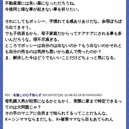
不動産屋には良い薬になっただろうね。
今後同じ様な事が起きない事を祈りたい。
それにしてもボッシー、手慣れてる感ありありだな。余罪ぽろぽ
ろ出てきそう。
でも子供居るから、母子家庭だからってナアナアにされる事も多
いんだろうな。理不尽過ぎる。
ところでボッシーは自分のは出ないのか？もう出ないのかそれと
も自分の売るのは気持ち悪いから盗んで売ったのか？
ま、解決した今はどうでもいいことだけどちょっと気になる。
831 :
名無しの心子知らず
2011/07/27(水) 12:48:52.18 ID:OhH1n6Gi
母乳購入男が犯罪になるかともかく、実際に家まで特定できるっ
てのは大問題じゃ？
その手のマニアに住所まで知られてるってことだもんな。
X＝シンママならまだしも、X=被害ママなら目もあてられん