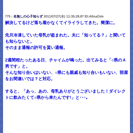
775 :
名無しの心子知らず
2011/07/27(水) 11:35:28.87 ID:AIlnaOde
解決してるけど落ち着かなくてイライラしてきた。簡潔に。
先月冷凍していた母乳が盗まれた。夫に「知ってる？」と聞いて
も知らないと。
そのまま通報の許可を貰い通報。
2週間程たったある日、チャイムが鳴った。出てみると「○県のＡ
男です」と。
そんな知り合いはいない、○県にも親戚も知り合いもいない、部屋
をお間違いでは？と対応。
すると、「あっ、あの、母乳ありがとうございました！ダイレク
トに飲みたくて○県から来たんです!」と･･･｡