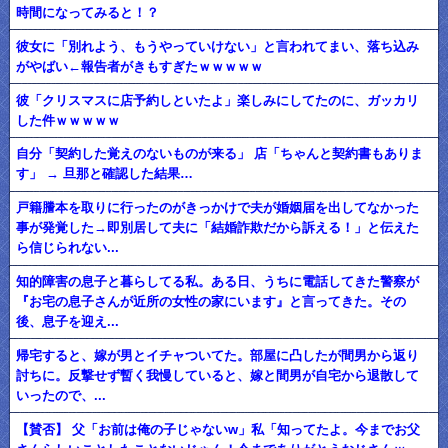
時間になってみると！？
彼女に「別れよう、もうやっていけない」と言われてまい、落ち込み
がやばい←報告者がきもすぎたｗｗｗｗｗ
彼「クリスマスに店予約しといたよ」楽しみにしてたのに、ガッカリ
した件ｗｗｗｗｗ
自分「契約した覚えのないものが来る」 店「ちゃんと契約書もありま
す」 → 旦那と確認した結果…
戸籍謄本を取りに行ったのがきっかけで夫が婚姻届を出してなかった
事が発覚した→即別居して夫に「結婚詐欺だから訴える！」と伝えた
ら信じられない...
知的障害の息子と暮らしてる私。ある日、うちに電話してきた警察が
『お宅の息子さんが近所の女性の家にいます』と言ってきた。その
後、息子を迎え...
帰宅すると、嫁が男とイチャついてた。部屋に凸したが間男から返り
討ちに。反撃せず暫く我慢していると、嫁と間男が自宅から退散して
いったので、...
【賛否】 父「お前は俺の子じゃないw」私「知ってたよ。今までお父