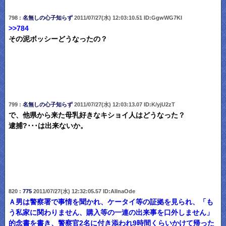
798 :
名無しの心子知らず
2011/07/27(水) 12:03:10.51 ID:GgwWG7KI
>>784
その泥ボッシーどうなったの？
799 :
名無しの心子知らず
2011/07/27(水) 12:03:13.07 ID:K/yjU2zT
で、他県から来た母乳好きなキショイ人はどうなった？
逮捕?･･･は出来ないか。
820 :
775
2011/07/27(水) 12:32:05.57 ID:AIlnaOde
Ａ男は警察署で事情を聞かれ、ケータイ等の証拠を見られ、「も
う私家に関わりません、購入等の一連の出来事を口外しません」
的念書を書き、警察官2名に付き添われ9時間くらいかけて帰った