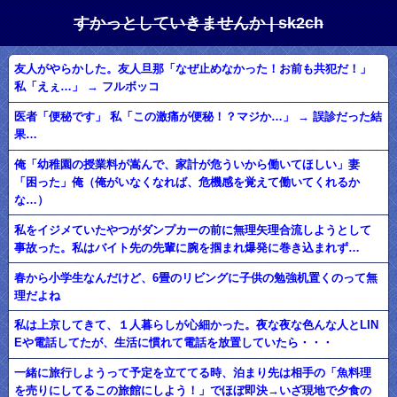
すかっとしていきませんか | sk2ch
友人がやらかした。友人旦那「なぜ止めなかった！お前も共犯だ！」
私「えぇ…」 → フルボッコ
医者「便秘です」 私「この激痛が便秘！？マジか…」 → 誤診だった結
果…
俺「幼稚園の授業料が嵩んで、家計が危ういから働いてほしい」妻
「困った」俺（俺がいなくなれば、危機感を覚えて働いてくれるか
な…）
私をイジメていたやつがダンプカーの前に無理矢理合流しようとして
事故った。私はバイト先の先輩に腕を掴まれ爆発に巻き込まれず…
春から小学生なんだけど、6畳のリビングに子供の勉強机置くのって無
理だよね
私は上京してきて、１人暮らしが心細かった。夜な夜な色んな人とLIN
Eや電話してたが、生活に慣れて電話を放置していたら・・・
一緒に旅行しようって予定を立ててる時、泊まり先は相手の「魚料理
を売りにしてるこの旅館にしよう！」でほぼ即決→いざ現地で夕食の