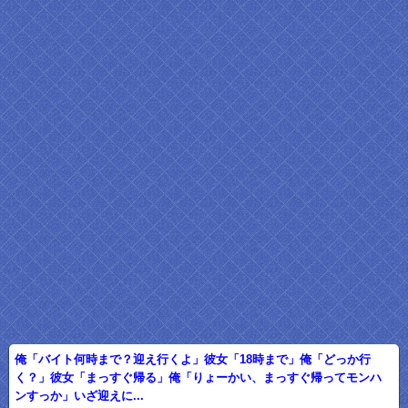
俺「バイト何時まで？迎え行くよ」彼女「18時まで」俺「どっか行
く？」彼女「まっすぐ帰る」俺「りょーかい、まっすぐ帰ってモンハ
ンすっか」いざ迎えに...