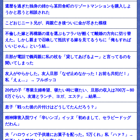
還暦を過ぎた独身の姉から某田舎町のリゾートマンションを購入しよ
うかと思うと相談された
こどおじニート兄が、両親亡き後ついに金が尽きた模様
不倫した嫁と再構築の道を選ぶもフラバが酷くて離婚の方向に切り替
えた。しかし親まで召喚して抵抗する嫁を見てるうちに「俺もすれば
いいじゃん」という結...
旦那が電話で義両親に私の杖を「貸してあげるよー」と言ってるのを
聞いてしまった
友人がやらかした。友人旦那「なぜ止めなかった！お前も共犯だ！」
私「えぇ…」 → フルボッコ
20代の子「専業主婦希望、寝たい時に寝たい、旦那の収入は700万～80
0万ぐらい。友達とランチ、ヨガ、エステ」→結果…
息子「戦った後の片付けはどうしてたんだろう？」
精神障害入院ワイ「辛いンゴ」イッヌ「初めまして、セラピードッグ
だわん」
夫「ハロウィンで子供達にお菓子を配った。5万くれ」私「ハァ？」→