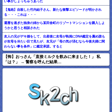
い事がしょっちゅうあった
【鬼砲】自殺した竹内結子さん、新たな衝撃エピソードが明かされ
る・・・これは・・・
還暦を過ぎた独身の姉から某田舎町のリゾートマンションを購入しよ
うかと思うと相談された
友人の兄がデキ婚をして、出産後に友母が執拗にDNA鑑定を薦め誰も
が友母を冷たい目で見たが、友兄が「母の気が済むなら今後夫婦に関
わらない事を条件」に鑑定承諾。すると
【怖】おっさん「直接ミルクを飲みに来ました！」 私
「は？」 → 警察を呼んだ結果…