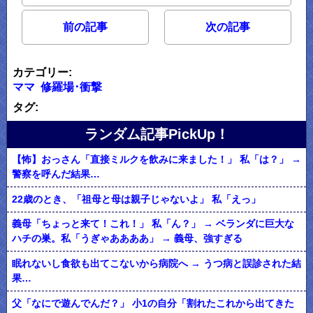
前の記事
次の記事
カテゴリー:
ママ
修羅場･衝撃
タグ:
ランダム記事PickUp！
【怖】おっさん「直接ミルクを飲みに来ました！」 私「は？」 →
警察を呼んだ結果…
22歳のとき、「祖母と母は親子じゃないよ」 私「えっ」
義母「ちょっと来て！これ！」 私「ん？」 → ベランダに巨大な
ハチの巣。私「うぎゃああああ」 → 義母、強すぎる
眠れないし食欲も出てこないから病院へ → うつ病と誤診された結
果…
父「なにで遊んでんだ？」 小1の自分「割れたこれから出てきた