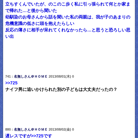
立ちすくんでいたが、のこのこ歩く私に引っ張られて何とか家ま
で帰れた…と後から聞いた
幼馴染のお母さんから話を聞いた私の両親は、我が子のあまりの
危機意識の低さに頭を抱えたらしい
反応の薄さに相手が呆れてくれなかったら…と思うと恐ろしい思
い出
741 :
名無しさん＠ＨＯＭＥ
2013/08/01(木) 0
>>725
ナイフ男に追いかけられた別の子どもは大丈夫だったの？
880 :
名無しさん＠ＨＯＭＥ
2013/08/02(金) 0
遅レスですが
>>725
です