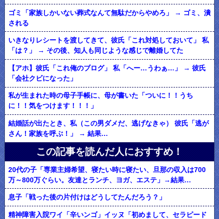
ゴミ「家族しかいない葬式なんて無駄だからやめろ」 → ゴミ、潰
される
いきなりレシートを渡してきて、彼氏「これ対処しておいて」 私
「は？」 → その後、知人も同じような感じで離婚してた
【アホ】彼氏「これ俺のブログ」 私「へー…うわぁ…」 → 彼氏
「会社クビになった」
私が生まれた時の母子手帳に、母が書いた「ついに！！うち
に！！気をつけます！！！」
結婚話が出たとき、私（この男ダメだ、逃げなきゃ） 彼氏「逃が
さん！家族を呼ぶ！」 → 結果…
この記事を読んだ人におすすめ！
20代の子「専業主婦希望、寝たい時に寝たい、旦那の収入は700
万～800万ぐらい。友達とランチ、ヨガ、エステ」→結果…
息子「戦った後の片付けはどうしてたんだろう？」
精神障害入院ワイ「辛いンゴ」イッヌ「初めまして、セラピード