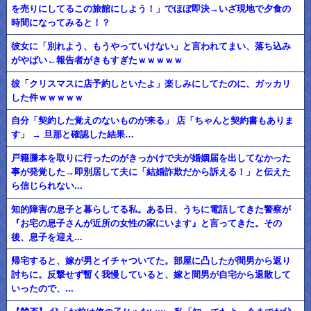
を売りにしてるこの旅館にしよう！」でほぼ即決→いざ現地で夕食の
時間になってみると！？
彼女に「別れよう、もうやっていけない」と言われてまい、落ち込み
がやばい←報告者がきもすぎたｗｗｗｗｗ
彼「クリスマスに店予約しといたよ」楽しみにしてたのに、ガッカリ
した件ｗｗｗｗｗ
自分「契約した覚えのないものが来る」 店「ちゃんと契約書もありま
す」 → 旦那と確認した結果…
戸籍謄本を取りに行ったのがきっかけで夫が婚姻届を出してなかった
事が発覚した→即別居して夫に「結婚詐欺だから訴える！」と伝えた
ら信じられない...
知的障害の息子と暮らしてる私。ある日、うちに電話してきた警察が
『お宅の息子さんが近所の女性の家にいます』と言ってきた。その
後、息子を迎え...
帰宅すると、嫁が男とイチャついてた。部屋に凸したが間男から返り
討ちに。反撃せず暫く我慢していると、嫁と間男が自宅から退散して
いったので、...