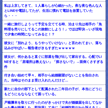
私は上京してきて、１人暮らしが心細かった。夜な夜な色んな人
とLINEや電話してたが、生活に慣れて電話を放置していた
ら・・・
一緒に旅行しようって予定を立ててる時、泊まり先は相手の「魚
料理を売りにしてるこの旅館にしよう！」でほぼ即決→いざ現地
で夕食の時間になってみると！？
彼女に「別れよう、もうやっていけない」と言われてまい、落ち
込みがやばい←報告者がきもすぎたｗｗｗｗｗ
彼女が、何かあると直ぐに部屋を飛び出して家出する。心配でLI
NEすると「居場所は教えない」「探さないで」→面倒くさすぎる
件
付き合い始めて早々、相手から結婚願望がないことを告白され
た。当時はそのまま受け入れたんだけど…
新たに自分の部下として配属された二年目の子が、本当にどうに
もどうにもならなくて困っている。
戸籍謄本を取りに行ったのがきっかけで夫が婚姻届を出してなか
った事が発覚した→即別居して夫に「結婚詐欺だから訴える！」