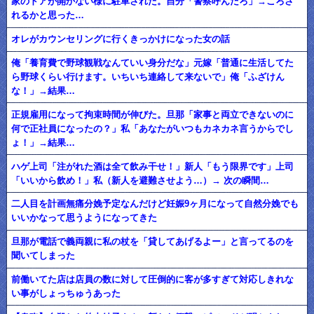
家のドアが開かない様に駐車された。自分「警察呼んだろ」→ころさ
れるかと思った…
オレがカウンセリングに行くきっかけになった女の話
俺「養育費で野球観戦なんていい身分だな」元嫁「普通に生活してた
ら野球くらい行けます。いちいち連絡して来ないで」俺「ふざけん
な！」→結果…
正規雇用になって拘束時間が伸びた。旦那「家事と両立できないのに
何で正社員になったの？」私「あなたがいつもカネカネ言うからでし
ょ！」→結果…
ハゲ上司「注がれた酒は全て飲み干せ！」新人「もう限界です」上司
「いいから飲め！」私（新人を避難させよう…）→ 次の瞬間…
二人目を計画無痛分娩予定なんだけど妊娠9ヶ月になって自然分娩でも
いいかなって思うようになってきた
旦那が電話で義両親に私の杖を「貸してあげるよー」と言ってるのを
聞いてしまった
前働いてた店は店員の数に対して圧倒的に客が多すぎて対応しきれな
い事がしょっちゅうあった