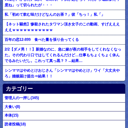
度ね」って切られたが・・・
私「初めて飲む味だけどなんのお茶？」彼「ちっ！」私「」
【ネット騒然】惨殺されたタワマン頂き女子のこの動画、すげえええ
ええｗｗｗｗｗｗｗｗｗｗｗ
百年の恋12-899 食べた量を張り合ってくる
2/2【ダメ男！！】新婚なのに、急に嫁が夜の相手をしてくれなくなっ
た。その代わり口ではしてくれるんだけど…仕事もちょくちょく休ん
でるみたいだし。これって真っ黒？？→結果…
シンママはやめとけおじさん「シンママはやめとけ」ワイ「大丈夫や
ろ」婚姻届け提出⇒結果！！
カテゴリー
管理人の一押し(345)
大食い(8)
本体(15)
読者投稿(18)