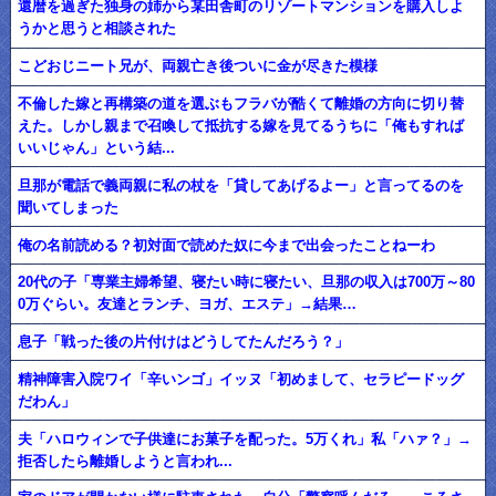
還暦を過ぎた独身の姉から某田舎町のリゾートマンションを購入しよ
うかと思うと相談された
こどおじニート兄が、両親亡き後ついに金が尽きた模様
不倫した嫁と再構築の道を選ぶもフラバが酷くて離婚の方向に切り替
えた。しかし親まで召喚して抵抗する嫁を見てるうちに「俺もすれば
いいじゃん」という結...
旦那が電話で義両親に私の杖を「貸してあげるよー」と言ってるのを
聞いてしまった
俺の名前読める？初対面で読めた奴に今まで出会ったことねーわ
20代の子「専業主婦希望、寝たい時に寝たい、旦那の収入は700万～80
0万ぐらい。友達とランチ、ヨガ、エステ」→結果…
息子「戦った後の片付けはどうしてたんだろう？」
精神障害入院ワイ「辛いンゴ」イッヌ「初めまして、セラピードッグ
だわん」
夫「ハロウィンで子供達にお菓子を配った。5万くれ」私「ハァ？」→
拒否したら離婚しようと言われ...