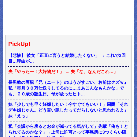
PickUp!
【悲惨】 彼女「正直に言うと結婚したくない」 → これで2回
目…理由が…
夫「やったー！大好物だ！」 → 夫「な、なんだこれ…」
長男教の両親『兄（ニート）のほうがすごい、お前はクズｗ』
私「毎月３０万仕送りしてるのに…まあこんなもんかな」で
も、２０歳の誕生日。母が放ったヒト...
妹「少しでも早く妊娠したい！今すぐでもいい！」周囲「それ
デキ婚じゃん。どう言い訳したってだらしないと思われるよ」
妹「えっ」
私「会議から戻るとお金が減ってる気がして」先輩「俺も！と
られてるのかな？」→上司に許可とって事務所に3つくらい隠