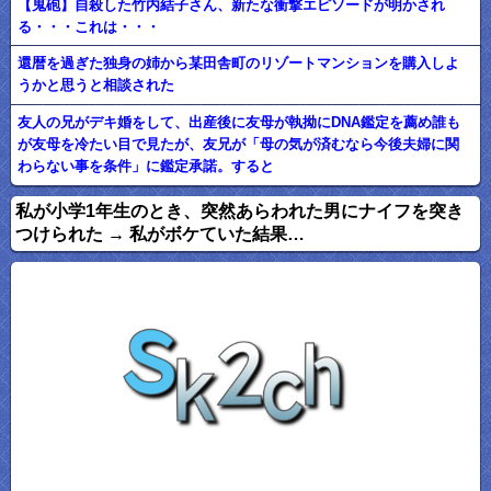
【鬼砲】自殺した竹内結子さん、新たな衝撃エピソードが明かされ
る・・・これは・・・
還暦を過ぎた独身の姉から某田舎町のリゾートマンションを購入しよ
うかと思うと相談された
友人の兄がデキ婚をして、出産後に友母が執拗にDNA鑑定を薦め誰も
が友母を冷たい目で見たが、友兄が「母の気が済むなら今後夫婦に関
わらない事を条件」に鑑定承諾。すると
私が小学1年生のとき、突然あらわれた男にナイフを突き
つけられた → 私がボケていた結果…