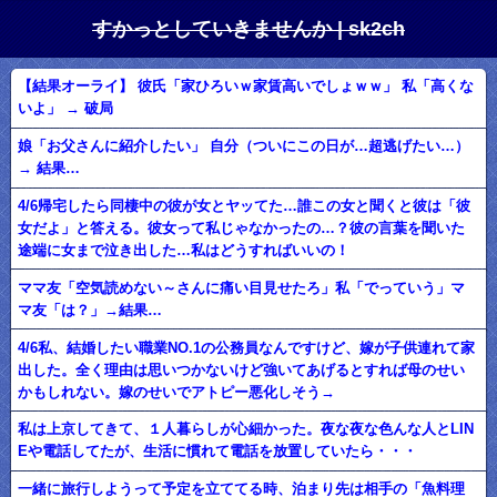
すかっとしていきませんか | sk2ch
【結果オーライ】 彼氏「家ひろいｗ家賃高いでしょｗｗ」 私「高くな
いよ」 → 破局
娘「お父さんに紹介したい」 自分（ついにこの日が…超逃げたい…）
→ 結果…
4/6帰宅したら同棲中の彼が女とヤッてた…誰この女と聞くと彼は「彼
女だよ」と答える。彼女って私じゃなかったの…？彼の言葉を聞いた
途端に女まで泣き出した…私はどうすればいいの！
ママ友「空気読めない～さんに痛い目見せたろ」私「でっていう」マ
マ友「は？」→結果…
4/6私、結婚したい職業NO.1の公務員なんですけど、嫁が子供連れて家
出した。全く理由は思いつかないけど強いてあげるとすれば母のせい
かもしれない。嫁のせいでアトピー悪化しそう→
私は上京してきて、１人暮らしが心細かった。夜な夜な色んな人とLIN
Eや電話してたが、生活に慣れて電話を放置していたら・・・
一緒に旅行しようって予定を立ててる時、泊まり先は相手の「魚料理