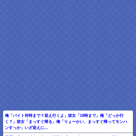
俺「バイト何時まで？迎え行くよ」彼女「18時まで」俺「どっか行
く？」彼女「まっすぐ帰る」俺「りょーかい、まっすぐ帰ってモンハ
ンすっか」いざ迎えに...