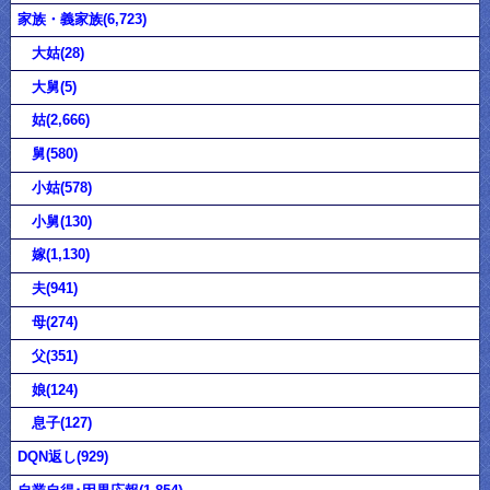
家族・義家族(6,723)
大姑(28)
大舅(5)
姑(2,666)
舅(580)
小姑(578)
小舅(130)
嫁(1,130)
夫(941)
母(274)
父(351)
娘(124)
息子(127)
DQN返し(929)