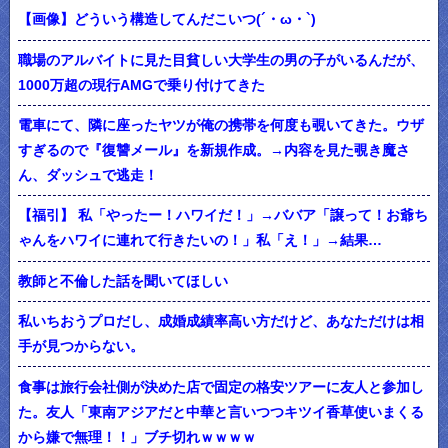
【画像】どういう構造してんだこいつ(´・ω・`)
職場のアルバイトに見た目貧しい大学生の男の子がいるんだが、
1000万超の現行AMGで乗り付けてきた
電車にて、隣に座ったヤツが俺の携帯を何度も覗いてきた。ウザ
すぎるので『復讐メール』を新規作成。→内容を見た覗き魔さ
ん、ダッシュで逃走！
【福引】 私「やったー！ハワイだ！」→ババア「譲って！お爺ち
ゃんをハワイに連れて行きたいの！」私「え！」→結果…
教師と不倫した話を聞いてほしい
私いちおうプロだし、成婚成績率高い方だけど、あなただけは相
手が見つからない。
食事は旅行会社側が決めた店で固定の格安ツアーに友人と参加し
た。友人「東南アジアだと中華と言いつつキツイ香草使いまくる
から嫌で無理！！」ブチ切れｗｗｗｗ