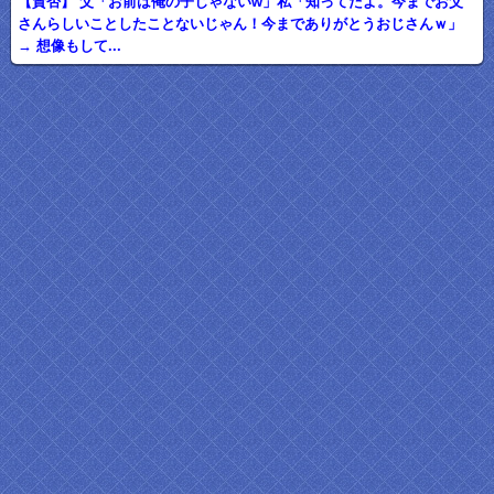
【賛否】 父「お前は俺の子じゃないw」私「知ってたよ。今までお父
さんらしいことしたことないじゃん！今までありがとうおじさんｗ」
→ 想像もして...