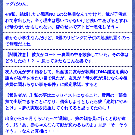
ッグだわん」
4/6私、結婚したい職業NO.1の公務員なんですけど、嫁が子供連
れて家出した。全く理由は思いつかないけど強いてあげるとすれ
ば母のせいかもしれない。嫁のせいでアトピー悪化しそう→
春から小学生なんだけど、6畳のリビングに子供の勉強机置くのっ
て無理だよね
【閲覧注意】 彼女がコーヒー農園の中を散歩していた。その体は
どうしたの！？ → 戻ってきたらこんな姿です…
友人の兄がデキ婚をして、出産後に友母が執拗にDNA鑑定を薦め
誰もが友母を冷たい目で見たが、友兄が「母の気が済むなら今後
夫婦に関わらない事を条件」に鑑定承諾。すると
【報告者が...】私の夢はエッセイストになること。費用の一部負
担で出版できることになり、借金しようとしたら彼「絶対にやめ
とけ」←夢の実現を応援してくれてると思ってたのに！
出産から1ヶ月くらいたって退院し、娘の顔を見に行くと顔が違
う。姑「あ、赤ちゃんなんて顔が変わるものよ」旦那「そ、そう
そう」→なんと真相は・・・