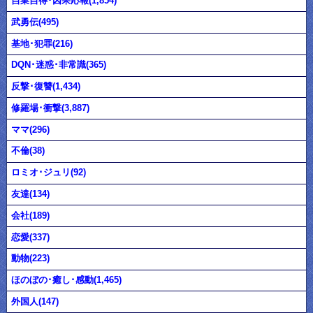
自業自得･因果応報(1,854)
武勇伝(495)
基地･犯罪(216)
DQN･迷惑･非常識(365)
反撃･復讐(1,434)
修羅場･衝撃(3,887)
ママ(296)
不倫(38)
ロミオ･ジュリ(92)
友達(134)
会社(189)
恋愛(337)
動物(223)
ほのぼの･癒し･感動(1,465)
外国人(147)