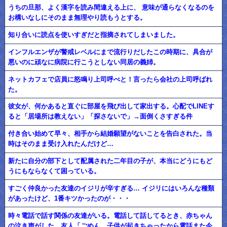
うちの旦那、よく漢字を読み間違える上に、 意味が通らなくなるのを
お構いなしにそのまま無理やり読もうとする。
知り合いに読点を使いすぎだと指摘されてしまいました。
インフルエンザが警戒レベルにまで流行りだしたこの時期に、具合が
悪いのに頑なに病院に行こうとしない同居の義姉。
ネットカフェで店員に怒鳴り上司呼べと！言ったら会社の上司呼ばれ
た。
彼女が、何かあると直ぐに部屋を飛び出して家出する。心配でLINEす
ると「居場所は教えない」「探さないで」→面倒くさすぎる件
付き合い始めて早々、相手から結婚願望がないことを告白された。当
時はそのまま受け入れたんだけど…
新たに自分の部下として配属された二年目の子が、本当にどうにもど
うにもならなくて困っている。
すごく仲良かった友達のイジリが辛すぎる… イジリにはいろんな種類
があったけど、1番キツかったのが・・・
時々電話で話す関係の友達がいる。電話して話してるとき、赤ちゃん
の泣き声がした。友人「ごめん、子供が起きちゃったから電話また今