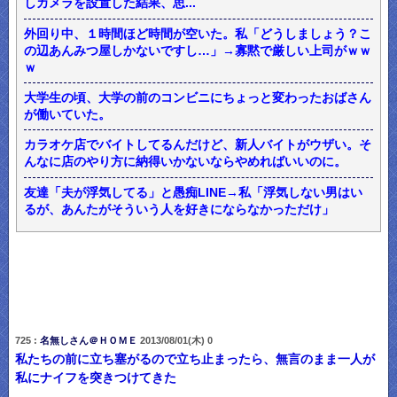
しカメラを設置した結果、思...
外回り中、１時間ほど時間が空いた。私「どうしましょう？こ
の辺あんみつ屋しかないですし…」→寡黙で厳しい上司がｗｗ
ｗ
大学生の頃、大学の前のコンビニにちょっと変わったおばさん
が働いていた。
カラオケ店でバイトしてるんだけど、新人バイトがウザい。そ
んなに店のやり方に納得いかないならやめればいいのに。
友達「夫が浮気してる」と愚痴LINE→私「浮気しない男はい
るが、あんたがそういう人を好きにならなかっただけ」
725 :
名無しさん＠ＨＯＭＥ
2013/08/01(木) 0
私たちの前に立ち塞がるので立ち止まったら、無言のまま一人が
私にナイフを突きつけてきた