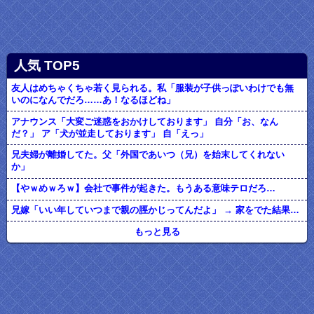
人気 TOP5
友人はめちゃくちゃ若く見られる。私「服装が子供っぽいわけでも無
いのになんでだろ……あ！なるほどね」
アナウンス「大変ご迷惑をおかけしております」 自分「お、なん
だ？」 ア「犬が並走しております」 自「えっ」
兄夫婦が離婚してた。父「外国であいつ（兄）を始末してくれない
か」
【やｗめｗろｗ】会社で事件が起きた。もうある意味テロだろ…
兄嫁「いい年していつまで親の脛かじってんだよ」 → 家をでた結果…
もっと見る