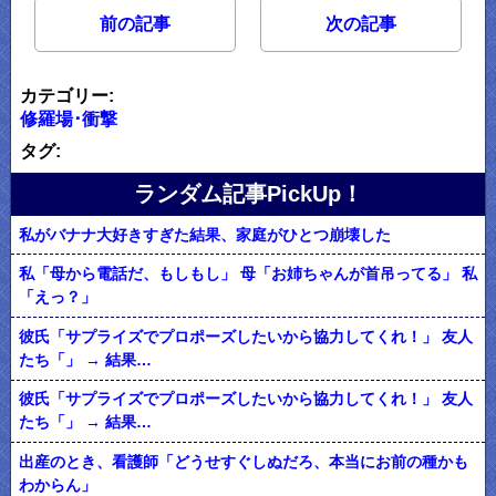
前の記事
次の記事
カテゴリー:
修羅場･衝撃
タグ:
ランダム記事PickUp！
私がバナナ大好きすぎた結果、家庭がひとつ崩壊した
私「母から電話だ、もしもし」 母「お姉ちゃんが首吊ってる」 私
「えっ？」
彼氏「サプライズでプロポーズしたいから協力してくれ！」 友人
たち「」 → 結果…
彼氏「サプライズでプロポーズしたいから協力してくれ！」 友人
たち「」 → 結果…
出産のとき、看護師「どうせすぐしぬだろ、本当にお前の種かも
わからん」