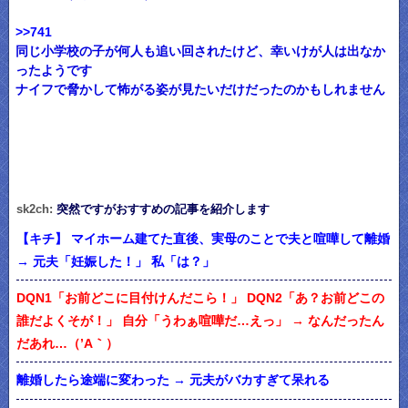
>>741
同じ小学校の子が何人も追い回されたけど、幸いけが人は出なか
ったようです
ナイフで脅かして怖がる姿が見たいだけだったのかもしれません
sk2ch:
突然ですがおすすめの記事を紹介します
【キチ】 マイホーム建てた直後、実母のことで夫と喧嘩して離婚
→ 元夫「妊娠した！」 私「は？」
DQN1「お前どこに目付けんだこら！」 DQN2「あ？お前どこの
誰だよくそが！」 自分「うわぁ喧嘩だ…えっ」 → なんだったん
だあれ…（’A｀）
離婚したら途端に変わった → 元夫がバカすぎて呆れる