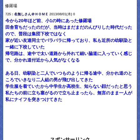
修羅場
725 :
名無しさん＠ＨＯＭＥ
2013/08/01(木) 0
今から20年ほど前、小1の時にあった修羅場
田舎育ちだったのだが、当時はまだまだのんびりした時代だった
ので、普段は集団下校ではなく
家が近い友達同士でバラバラに帰っており、私も近所の幼馴染と
一緒に下校していた
帰宅路は、途中で太い道路から外れて細い脇道に入っていく感じ
で、分かれ道付近から人気がなくなる
ある日、幼馴染と二人でいつものように帰る途中、分かれ道のと
ころでいきなり二人組の男が飛び出してきた
学生服を着ていたから中学生か高校生、知らない顔だったと思う
私たちの前に立ち塞がるので立ち止まったら、無言のまま一人が
私にナイフを突きつけてきた
スポンサーリンク