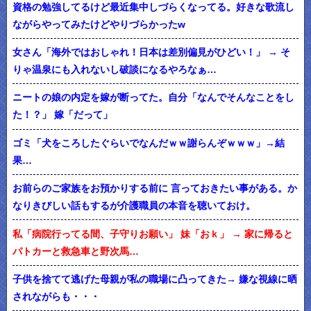
資格の勉強してるけど最近集中しづらくなってる。好きな歌流し
ながらやってみたけどやりづらかったw
女さん「海外ではおしゃれ！日本は差別偏見がひどい！」 → そ
りゃ温泉にも入れないし破談になるやろなぁ…
ニートの娘の内定を嫁が断ってた。自分「なんでそんなことをし
た！？」 嫁「だって」
ゴミ「犬をころしたぐらいでなんだｗｗ謝らんぞｗｗｗ」→結
果…
お前らのご家族をお預かりする前に 言っておきたい事がある。か
なりきびしい話もするが介護職員の本音を聴いておけ。
私「病院行ってる間、子守りお願い」 妹「おｋ」 → 家に帰ると
パトカーと救急車と野次馬…
子供を捨てて逃げた母親が私の職場に凸ってきた→ 嫌な視線に晒
されながらも・・・