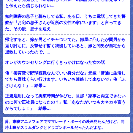
と伝えたら信じられない...
知的障害の息子と暮らしてる私。ある日、うちに電話してきた警
察が『お宅の息子さんが近所の女性の家にいます』と言ってき
た。その後、息子を迎え...
帰宅すると、嫁が男とイチャついてた。部屋に凸したが間男から
返り討ちに。反撃せず暫く我慢していると、嫁と間男が自宅から
退散していったので、...
オレがカウンセリングに行くきっかけになった女の話
俺「養育費で野球観戦なんていい身分だな」元嫁「普通に生活し
てたら野球くらい行けます。いちいち連絡して来ないで」俺「ふ
ざけんな！」→結果…
正規雇用になって拘束時間が伸びた。旦那「家事と両立できない
のに何で正社員になったの？」私「あなたがいつもカネカネ言う
からでしょ！」→結果…
昔、東映アニメフェアでママレード・ボーイの映画見たんだけど、同
時上映がスラムダンクとドラゴンボールだったんだよな。