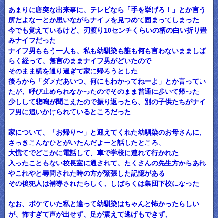
あまりに唐突な出来事に、テレビなら「手を挙げろ！」とか言う
所だよなーとか思いながらナイフを見つめて固まってしまった
今でも覚えているけど、刃渡り10センチくらいの柄の白い折り畳
みナイフだった
ナイフ男ももう一人も、私も幼馴染も誰も何も言わないまましば
らく経って、無言のままナイフ男がどいたので
そのまま横を通り過ぎて家に帰ろうとした
後ろから「ダメだあいつ、何にもわかってねーよ」とか言ってい
たが、呼び止められなかったのでそのまま普通に歩いて帰った
少しして悲鳴が聞こえたので振り返ったら、別の子供たちがナイ
フ男に追いかけられているところだった
家について、「お帰り〜」と迎えてくれた幼馴染のお母さんに、
さっきこんなひとがいたんだよーと話したところ、
大慌てでどこかに電話して、車で学校に連れて行かれた
入ったこともない校長室に通されて、たくさんの先生方からあれ
やこれやと尋問された時の方が緊張した記憶がある
その後犯人は補導されたらしく、しばらくは集団下校になった
なお、ボケていた私と違って幼馴染はちゃんと怖かったらしい
が、怖すぎて声が出せず、足が震えて逃げもできず、