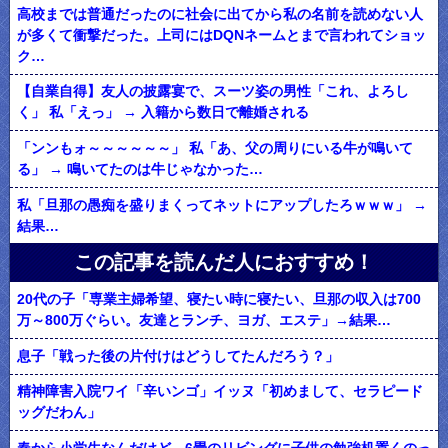
高校までは普通だったのに社会に出てから私の名前を読めない人
が多くて衝撃だった。上司にはDQNネームとまで言われてショッ
ク…
【自業自得】友人の披露宴で、スーツ姿の男性「これ、よろし
く」 私「えっ」 → 入籍から数日で離婚される
「ンンもォ～～～～～～」 私「あ、父の周りにいる牛が鳴いて
る」 → 鳴いてたのは牛じゃなかった…
私「旦那の愚痴を盛りまくってネットにアップしたろｗｗｗ」 →
結果…
この記事を読んだ人におすすめ！
20代の子「専業主婦希望、寝たい時に寝たい、旦那の収入は700
万～800万ぐらい。友達とランチ、ヨガ、エステ」→結果…
息子「戦った後の片付けはどうしてたんだろう？」
精神障害入院ワイ「辛いンゴ」イッヌ「初めまして、セラピード
ッグだわん」