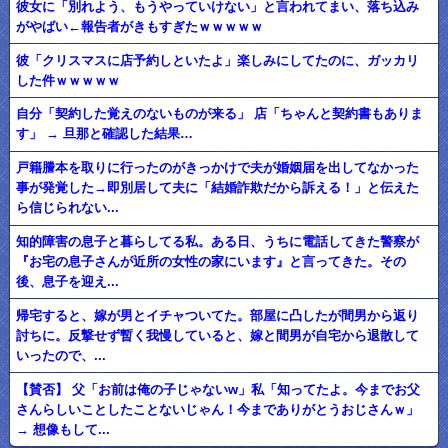
彼女に「別れよう、もうやっていけない」と言われてまい、落ち込み
がやばい←報告者がきもすぎたｗｗｗｗｗ
彼「クリスマスに店予約しといたよ」楽しみにしてたのに、ガッカリ
した件ｗｗｗｗｗ
自分「契約した覚えのないものが来る」 店「ちゃんと契約書もありま
す」 → 旦那と確認した結果…
戸籍謄本を取りに行ったのがきっかけで夫が婚姻届を出してなかった
事が発覚した→即別居して夫に「結婚詐欺だから訴える！」と伝えた
ら信じられない...
知的障害の息子と暮らしてる私。ある日、うちに電話してきた警察が
『お宅の息子さんが近所の女性の家にいます』と言ってきた。その
後、息子を迎え...
帰宅すると、嫁が男とイチャついてた。部屋に凸したが間男から返り
討ちに。反撃せず暫く我慢していると、嫁と間男が自宅から退散して
いったので、...
【賛否】 父「お前は俺の子じゃないw」私「知ってたよ。今までお父
さんらしいことしたことないじゃん！今までありがとうおじさんｗ」
→ 想像もして...