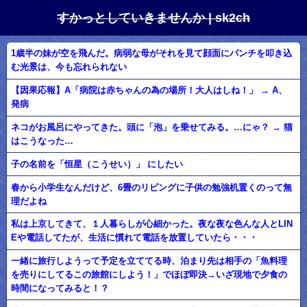
すかっとしていきませんか | sk2ch
1歳半の妹が空を飛んだ。病弱な母がそれを見て顔面にパンチを叩き込
む光景は、今も忘れられない
【因果応報】A「病院は赤ちゃんの為の場所！大人はしね！」 → A、
発病
ネコがお風呂にやってきた。頭に「泡」を乗せてみる。…にゃ？ → 猫
はこうなった…
子の名前を「恒星（こうせい）」 にしたい
春から小学生なんだけど、6畳のリビングに子供の勉強机置くのって無
理だよね
私は上京してきて、１人暮らしが心細かった。夜な夜な色んな人とLIN
Eや電話してたが、生活に慣れて電話を放置していたら・・・
一緒に旅行しようって予定を立ててる時、泊まり先は相手の「魚料理
を売りにしてるこの旅館にしよう！」でほぼ即決→いざ現地で夕食の
時間になってみると！？