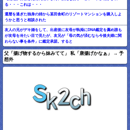
る・・・これは・・・
還暦を過ぎた独身の姉から某田舎町のリゾートマンションを購入しよ
うかと思うと相談された
友人の兄がデキ婚をして、出産後に友母が執拗にDNA鑑定を薦め誰も
が友母を冷たい目で見たが、友兄が「母の気が済むなら今後夫婦に関
わらない事を条件」に鑑定承諾。すると
父「揚げ物するから妹みてて」 私「唐揚げかなぁ」 → 予
想外