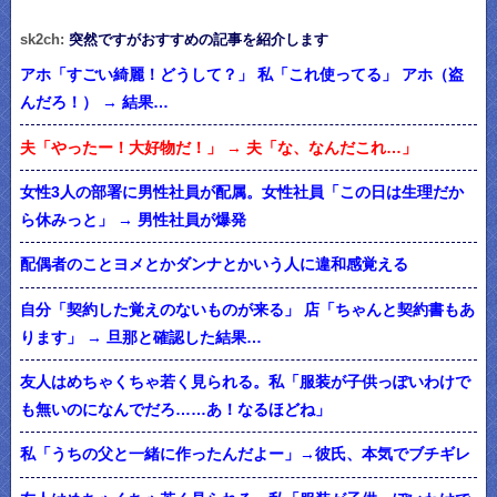
sk2ch:
突然ですがおすすめの記事を紹介します
アホ「すごい綺麗！どうして？」 私「これ使ってる」 アホ（盗
んだろ！） → 結果…
夫「やったー！大好物だ！」 → 夫「な、なんだこれ…」
女性3人の部署に男性社員が配属。女性社員「この日は生理だか
ら休みっと」 → 男性社員が爆発
配偶者のことヨメとかダンナとかいう人に違和感覚える
自分「契約した覚えのないものが来る」 店「ちゃんと契約書もあ
ります」 → 旦那と確認した結果…
友人はめちゃくちゃ若く見られる。私「服装が子供っぽいわけで
も無いのになんでだろ……あ！なるほどね」
私「うちの父と一緒に作ったんだよー」→彼氏、本気でブチギレ