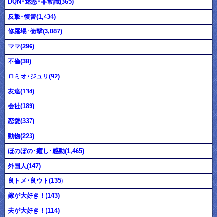
DQN･迷惑･非常識(365)
反撃･復讐(1,434)
修羅場･衝撃(3,887)
ママ(296)
不倫(38)
ロミオ･ジュリ(92)
友達(134)
会社(189)
恋愛(337)
動物(223)
ほのぼの･癒し･感動(1,465)
外国人(147)
良トメ･良ウト(135)
嫁が大好き！(143)
夫が大好き！(114)