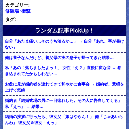
カテゴリー:
修羅場･衝撃
タグ:
ランダム記事PickUp！
自分「あたま痛い…そのうち治るか…」 → 自分「あれ、字が書け
ない」
俺は養子なんだけど、養父母の実の息子が帰ってきた結果…
私「あの！落ちましたよっ！」 女性「え？」直後に変な音 → 巻
き込まれてたかもしれない…
お盆に兄が婚約者を連れてきて和やかに食事会 → 婚約者、悲鳴を
上げて気絶
婚約者「結婚式場の男に一目惚れした。その人に告白してくる」
私「えっ」 → 結果…
結婚の挨拶に行ったら、彼女父「娘はやらん！」 俺「じゃあいら
んわ」 彼女父＆彼女「えっ」