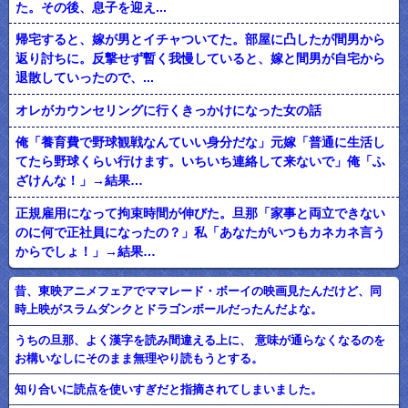
た。その後、息子を迎え...
帰宅すると、嫁が男とイチャついてた。部屋に凸したが間男から
返り討ちに。反撃せず暫く我慢していると、嫁と間男が自宅から
退散していったので、...
オレがカウンセリングに行くきっかけになった女の話
俺「養育費で野球観戦なんていい身分だな」元嫁「普通に生活し
てたら野球くらい行けます。いちいち連絡して来ないで」俺「ふ
ざけんな！」→結果…
正規雇用になって拘束時間が伸びた。旦那「家事と両立できない
のに何で正社員になったの？」私「あなたがいつもカネカネ言う
からでしょ！」→結果…
昔、東映アニメフェアでママレード・ボーイの映画見たんだけど、同
時上映がスラムダンクとドラゴンボールだったんだよな。
うちの旦那、よく漢字を読み間違える上に、 意味が通らなくなるのを
お構いなしにそのまま無理やり読もうとする。
知り合いに読点を使いすぎだと指摘されてしまいました。