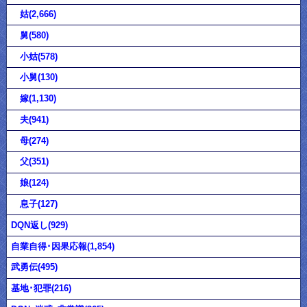
姑(2,666)
舅(580)
小姑(578)
小舅(130)
嫁(1,130)
夫(941)
母(274)
父(351)
娘(124)
息子(127)
DQN返し(929)
自業自得･因果応報(1,854)
武勇伝(495)
基地･犯罪(216)