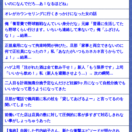
いのになんでだろ…あ！なるほどね」
オレがカウンセリングに行くきっかけになった女の話
俺「養育費で野球観戦なんていい身分だな」元嫁「普通に生活してた
ら野球くらい行けます。いちいち連絡して来ないで」俺「ふざけん
な！」→結果…
正規雇用になって拘束時間が伸びた。旦那「家事と両立できないのに
何で正社員になったの？」私「あなたがいつもカネカネ言うからでし
ょ！」→結果…
ハゲ上司「注がれた酒は全て飲み干せ！」新人「もう限界です」上司
「いいから飲め！」私（新人を避難させよう…）→ 次の瞬間…
二人目を計画無痛分娩予定なんだけど妊娠9ヶ月になって自然分娩でも
いいかなって思うようになってきた
旦那が電話で義両親に私の杖を「貸してあげるよー」と言ってるのを
聞いてしまった
前働いてた店は店員の数に対して圧倒的に客が多すぎて対応しきれな
い事がしょっちゅうあった
【鬼砲】自殺した竹内結子さん、新たな衝撃エピソードが明かされ