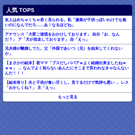
人気 TOP5
友人はめちゃくちゃ若く見られる。私「服装が子供っぽいわけでも無
いのになんでだろ……あ！なるほどね」
アナウンス「大変ご迷惑をおかけしております」 自分「お、なん
だ？」 ア「犬が並走しております」 自「えっ」
兄夫婦が離婚してた。父「外国であいつ（兄）を始末してくれない
か」
【まさかの結末】若ママ「ブスだしババアｗよく結婚出来ましたねｗ
ｗｗ」 → なんでよく知らないあんたにそこまで言われなきゃなんない
んだ！！！
【結末有り】夫と子供が食い尽くし。見てるだけで気持ち悪い → レス
「おかしくね？」 主「えっ」
もっと見る