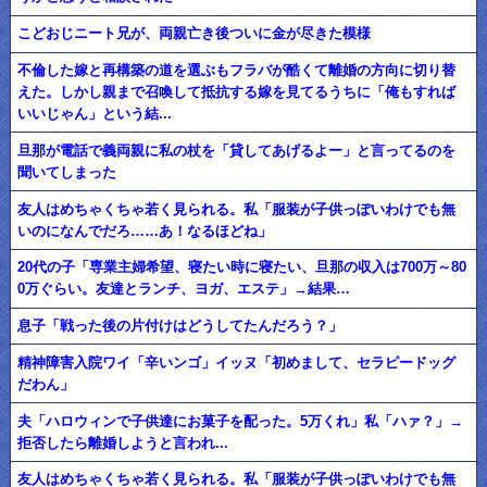
こどおじニート兄が、両親亡き後ついに金が尽きた模様
不倫した嫁と再構築の道を選ぶもフラバが酷くて離婚の方向に切り替
えた。しかし親まで召喚して抵抗する嫁を見てるうちに「俺もすれば
いいじゃん」という結...
旦那が電話で義両親に私の杖を「貸してあげるよー」と言ってるのを
聞いてしまった
友人はめちゃくちゃ若く見られる。私「服装が子供っぽいわけでも無
いのになんでだろ……あ！なるほどね」
20代の子「専業主婦希望、寝たい時に寝たい、旦那の収入は700万～80
0万ぐらい。友達とランチ、ヨガ、エステ」→結果…
息子「戦った後の片付けはどうしてたんだろう？」
精神障害入院ワイ「辛いンゴ」イッヌ「初めまして、セラピードッグ
だわん」
夫「ハロウィンで子供達にお菓子を配った。5万くれ」私「ハァ？」→
拒否したら離婚しようと言われ...
友人はめちゃくちゃ若く見られる。私「服装が子供っぽいわけでも無