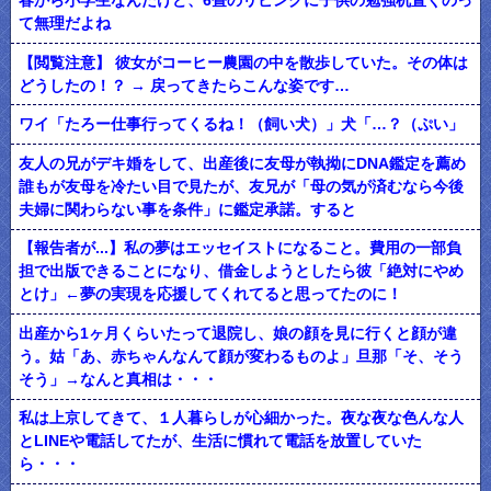
春から小学生なんだけど、6畳のリビングに子供の勉強机置くのっ
て無理だよね
【閲覧注意】 彼女がコーヒー農園の中を散歩していた。その体は
どうしたの！？ → 戻ってきたらこんな姿です…
ワイ「たろー仕事行ってくるね！（飼い犬）」犬「…？（ぷい」
友人の兄がデキ婚をして、出産後に友母が執拗にDNA鑑定を薦め
誰もが友母を冷たい目で見たが、友兄が「母の気が済むなら今後
夫婦に関わらない事を条件」に鑑定承諾。すると
【報告者が...】私の夢はエッセイストになること。費用の一部負
担で出版できることになり、借金しようとしたら彼「絶対にやめ
とけ」←夢の実現を応援してくれてると思ってたのに！
出産から1ヶ月くらいたって退院し、娘の顔を見に行くと顔が違
う。姑「あ、赤ちゃんなんて顔が変わるものよ」旦那「そ、そう
そう」→なんと真相は・・・
私は上京してきて、１人暮らしが心細かった。夜な夜な色んな人
とLINEや電話してたが、生活に慣れて電話を放置していた
ら・・・