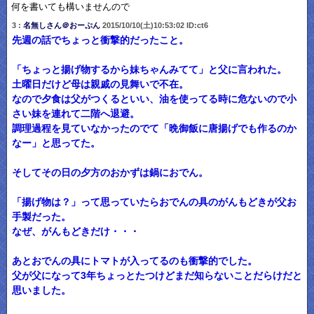
何を書いても構いませんので
3 :
名無しさん＠おーぷん
2015/10/10(土)10:53:02 ID:ct6
先週の話でちょっと衝撃的だったこと。
「ちょっと揚げ物するから妹ちゃんみてて」と父に言われた。
土曜日だけど母は親戚の見舞いで不在。
なので夕食は父がつくるといい、油を使ってる時に危ないので小
さい妹を連れて二階へ退避。
調理過程を見ていなかったのでて「晩御飯に唐揚げでも作るのか
なー」と思ってた。
そしてその日の夕方のおかずは鍋におでん。
「揚げ物は？」って思っていたらおでんの具のがんもどきが父お
手製だった。
なぜ、がんもどきだけ・・・
あとおでんの具にトマトが入ってるのも衝撃的でした。
父が父になって3年ちょっとたつけどまだ知らないことだらけだと
思いました。