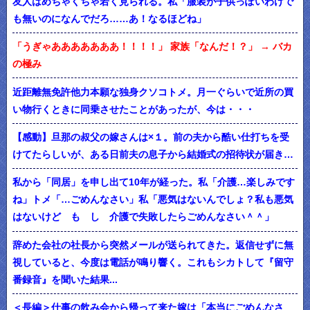
友人はめちゃくちゃ若く見られる。私「服装が子供っぽいわけで
も無いのになんでだろ……あ！なるほどね」
「うぎゃあああああああ！！！！」 家族「なんだ！？」 → バカ
の極み
近距離無免許他力本願な独身クソコトメ。月一ぐらいで近所の買
い物行くときに同乗させたことがあったが、今は・・・
【感動】旦那の叔父の嫁さんは×１。前の夫から酷い仕打ちを受
けてたらしいが、ある日前夫の息子から結婚式の招待状が届き…
私から「同居」を申し出て10年が経った。私「介護…楽しみです
ね」トメ「…ごめんなさい」私「悪気はないんでしょ？私も悪気
はないけど も し 介護で失敗したらごめんなさい＾＾」
辞めた会社の社長から突然メールが送られてきた。返信せずに無
視していると、今度は電話が鳴り響く。これもシカトして『留守
番録音』を聞いた結果...
＜長編＞仕事の飲み会から帰って来た嫁は「本当にごめんなさ