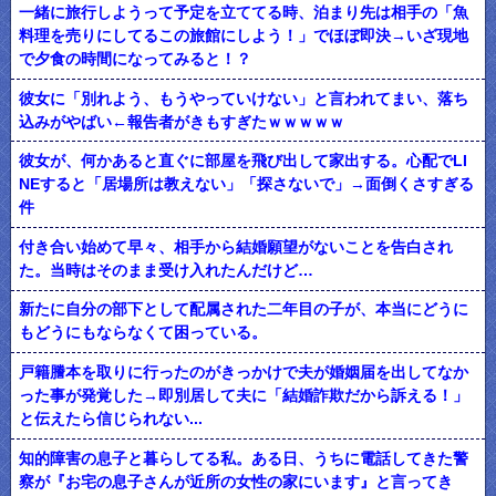
一緒に旅行しようって予定を立ててる時、泊まり先は相手の「魚
料理を売りにしてるこの旅館にしよう！」でほぼ即決→いざ現地
で夕食の時間になってみると！？
彼女に「別れよう、もうやっていけない」と言われてまい、落ち
込みがやばい←報告者がきもすぎたｗｗｗｗｗ
彼女が、何かあると直ぐに部屋を飛び出して家出する。心配でLI
NEすると「居場所は教えない」「探さないで」→面倒くさすぎる
件
付き合い始めて早々、相手から結婚願望がないことを告白され
た。当時はそのまま受け入れたんだけど…
新たに自分の部下として配属された二年目の子が、本当にどうに
もどうにもならなくて困っている。
戸籍謄本を取りに行ったのがきっかけで夫が婚姻届を出してなか
った事が発覚した→即別居して夫に「結婚詐欺だから訴える！」
と伝えたら信じられない...
知的障害の息子と暮らしてる私。ある日、うちに電話してきた警
察が『お宅の息子さんが近所の女性の家にいます』と言ってき