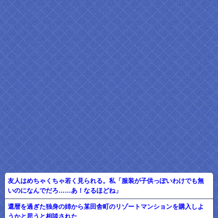
友人はめちゃくちゃ若く見られる。私「服装が子供っぽいわけでも無
いのになんでだろ……あ！なるほどね」
還暦を過ぎた独身の姉から某田舎町のリゾートマンションを購入しよ
うかと思うと相談された