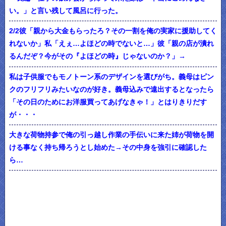
い。」と言い残して風呂に行った。
2/2彼「親から大金もらったろ？その一割を俺の実家に援助してく
れないか」私「えぇ…よほどの時でないと…」彼「親の店が潰れ
るんだぞ？今がその『よほどの時』じゃないのか？」→
私は子供服でもモノトーン系のデザインを選びがち。義母はピン
クのフリフリみたいなのが好き。義母込みで遠出するとなったら
「その日のためにお洋服買ってあげなきゃ！」とはりきりだす
が・・・
大きな荷物持参で俺の引っ越し作業の手伝いに来た姉が荷物を開
ける事なく持ち帰ろうとし始めた→その中身を強引に確認した
ら…