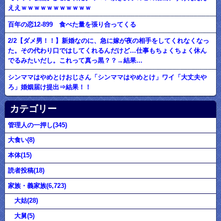
ええｗｗｗｗｗｗｗｗｗｗｗ
百年の恋12-899 食べた量を張り合ってくる
2/2【ダメ男！！】新婚なのに、急に嫁が夜の相手をしてくれなくなっ
た。その代わり口ではしてくれるんだけど…仕事もちょくちょく休ん
でるみたいだし。これって真っ黒？？→結果…
シンママはやめとけおじさん「シンママはやめとけ」ワイ「大丈夫や
ろ」婚姻届け提出⇒結果！！
カテゴリー
管理人の一押し(345)
大食い(8)
本体(15)
読者投稿(18)
家族・義家族(6,723)
大姑(28)
大舅(5)