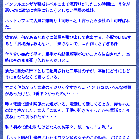
インフルエンザが警戒レベルにまで流行りだしたこの時期に、具合が
悪いのに頑なに病院に行こうとしない同居の義姉。
ネットカフェで店員に怒鳴り上司呼べと！言ったら会社の上司呼ばれ
た。
彼女が、何かあると直ぐに部屋を飛び出して家出する。心配でLINEす
ると「居場所は教えない」「探さないで」→面倒くさすぎる件
付き合い始めて早々、相手から結婚願望がないことを告白された。当
時はそのまま受け入れたんだけど…
新たに自分の部下として配属された二年目の子が、本当にどうにもど
うにもならなくて困っている。
すごく仲良かった友達のイジリが辛すぎる… イジリにはいろんな種類
があったけど、1番キツかったのが・・・
時々電話で話す関係の友達がいる。電話して話してるとき、赤ちゃん
の泣き声がした。友人「ごめん、子供が起きちゃったから電話また今
度ね」って切られたが・・・
私「初めて飲む味だけどなんのお茶？」彼「ちっ！」私「」
【ネット騒然】惨殺されたタワマン頂き女子のこの動画、すげえええ