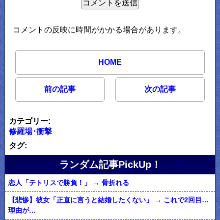
コメントの反映に時間がかかる場合があります。
HOME
前の記事
次の記事
カテゴリー:
修羅場･衝撃
タグ:
ランダム記事PickUp！
恋人「テトリスで勝負！」 → 骨折れる
【悲惨】彼女「正直に言うと結婚したくない」 → これで2回目…
理由が…