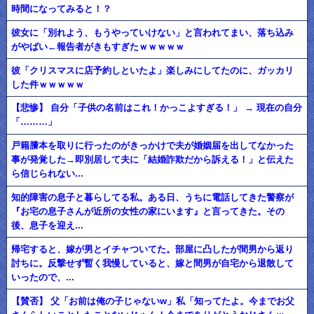
時間になってみると！？
彼女に「別れよう、もうやっていけない」と言われてまい、落ち込み
がやばい←報告者がきもすぎたｗｗｗｗｗ
彼「クリスマスに店予約しといたよ」楽しみにしてたのに、ガッカリ
した件ｗｗｗｗｗ
【悲惨】 自分「子供の名前はこれ！かっこよすぎる！」 → 現在の自分
「………」
戸籍謄本を取りに行ったのがきっかけで夫が婚姻届を出してなかった
事が発覚した→即別居して夫に「結婚詐欺だから訴える！」と伝えた
ら信じられない...
知的障害の息子と暮らしてる私。ある日、うちに電話してきた警察が
『お宅の息子さんが近所の女性の家にいます』と言ってきた。その
後、息子を迎え...
帰宅すると、嫁が男とイチャついてた。部屋に凸したが間男から返り
討ちに。反撃せず暫く我慢していると、嫁と間男が自宅から退散して
いったので、...
【賛否】 父「お前は俺の子じゃないw」私「知ってたよ。今までお父