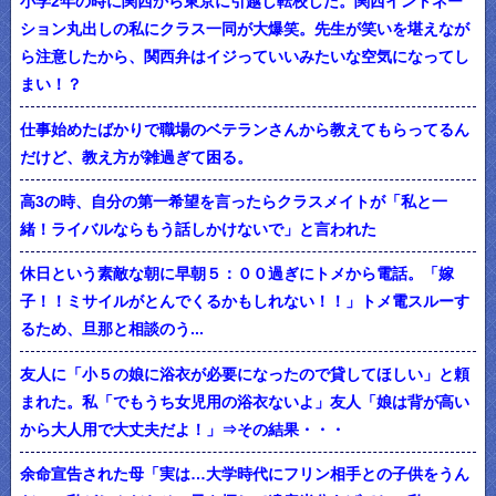
小学2年の時に関西から東京に引越し転校した。関西イントネー
ション丸出しの私にクラス一同が大爆笑。先生が笑いを堪えなが
ら注意したから、関西弁はイジっていいみたいな空気になってし
まい！？
仕事始めたばかりで職場のベテランさんから教えてもらってるん
だけど、教え方が雑過ぎて困る。
高3の時、自分の第一希望を言ったらクラスメイトが「私と一
緒！ライバルならもう話しかけないで」と言われた
休日という素敵な朝に早朝５：００過ぎにトメから電話。「嫁
子！！ミサイルがとんでくるかもしれない！！」トメ電スルーす
るため、旦那と相談のう...
友人に「小５の娘に浴衣が必要になったので貸してほしい」と頼
まれた。私「でもうち女児用の浴衣ないよ」友人「娘は背が高い
から大人用で大丈夫だよ！」⇒その結果・・・
余命宣告された母「実は…大学時代にフリン相手との子供をうん