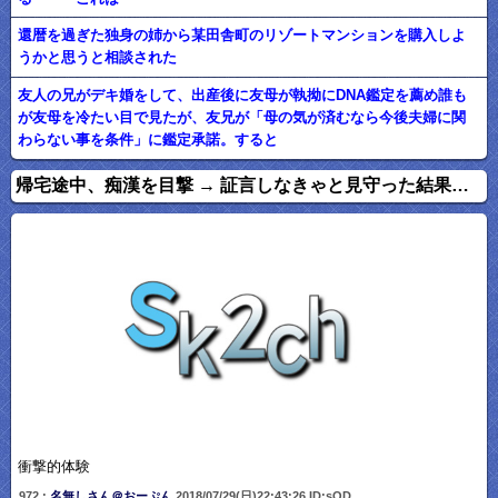
還暦を過ぎた独身の姉から某田舎町のリゾートマンションを購入しよ
うかと思うと相談された
友人の兄がデキ婚をして、出産後に友母が執拗にDNA鑑定を薦め誰も
が友母を冷たい目で見たが、友兄が「母の気が済むなら今後夫婦に関
わらない事を条件」に鑑定承諾。すると
帰宅途中、痴漢を目撃 → 証言しなきゃと見守った結果…
衝撃的体験
972 :
名無しさん＠おーぷん
2018/07/29(日)22:43:26 ID:sQD