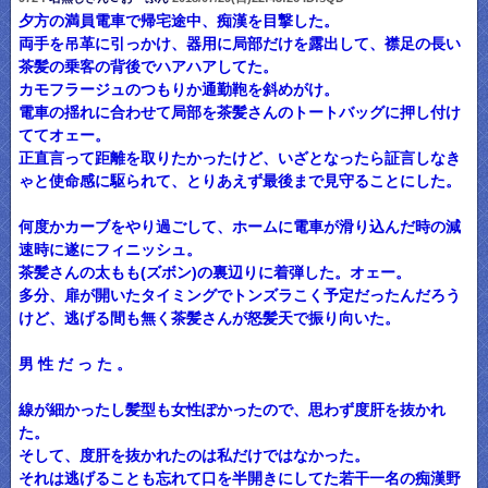
夕方の満員電車で帰宅途中、痴漢を目撃した。
両手を吊革に引っかけ、器用に局部だけを露出して、襟足の長い
茶髪の乗客の背後でハアハアしてた。
カモフラージュのつもりか通勤鞄を斜めがけ。
電車の揺れに合わせて局部を茶髪さんのトートバッグに押し付け
ててオェー。
正直言って距離を取りたかったけど、いざとなったら証言しなき
ゃと使命感に駆られて、とりあえず最後まで見守ることにした。
何度かカーブをやり過ごして、ホームに電車が滑り込んだ時の減
速時に遂にフィニッシュ。
茶髪さんの太もも(ズボン)の裏辺りに着弾した。オェー。
多分、扉が開いたタイミングでトンズラこく予定だったんだろう
けど、逃げる間も無く茶髪さんが怒髪天で振り向いた。
男 性 だ っ た 。
線が細かったし髪型も女性ぽかったので、思わず度肝を抜かれ
た。
そして、度肝を抜かれたのは私だけではなかった。
それは逃げることも忘れて口を半開きにしてた若干一名の痴漢野