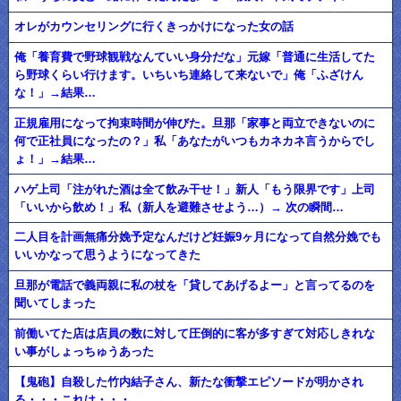
オレがカウンセリングに行くきっかけになった女の話
俺「養育費で野球観戦なんていい身分だな」元嫁「普通に生活してた
ら野球くらい行けます。いちいち連絡して来ないで」俺「ふざけん
な！」→結果…
正規雇用になって拘束時間が伸びた。旦那「家事と両立できないのに
何で正社員になったの？」私「あなたがいつもカネカネ言うからでし
ょ！」→結果…
ハゲ上司「注がれた酒は全て飲み干せ！」新人「もう限界です」上司
「いいから飲め！」私（新人を避難させよう…）→ 次の瞬間…
二人目を計画無痛分娩予定なんだけど妊娠9ヶ月になって自然分娩でも
いいかなって思うようになってきた
旦那が電話で義両親に私の杖を「貸してあげるよー」と言ってるのを
聞いてしまった
前働いてた店は店員の数に対して圧倒的に客が多すぎて対応しきれな
い事がしょっちゅうあった
【鬼砲】自殺した竹内結子さん、新たな衝撃エピソードが明かされ
る・・・これは・・・