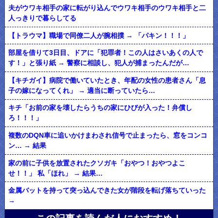
夫がウワキ相手の家に転がり込んでウワキ相手のウワキ相手と二
人っきりで暮らしてる
【トラウマ】職場で同僚二人が腕相撲 → 「パキン！！！」
部屋を借りて3日目、ドアに「犯罪者！この人はさいあくの人で
す！」と張り紙 → 警察に相談し、犯人が捕まったんだが…
【キチガイ】病院で働いていたとき、年配の女性の患者さん「息
子の嫁になってくれ」 → 適当に断っていたら…
キチ「お前の家を壊したらうちの家にひびが入った！弁償し
ろ！！！」
複数のDQN車に追いかけまわされ信号で止まったら、窓をコンコ
ン… → 結果
家の前に子供を放置されたクソガキ「おやつ！おやつよこ
せ！！」 私「ほれ」 → 結果…
金属バットを持って突っ込んできた女が階段を転げ落ちていった
→