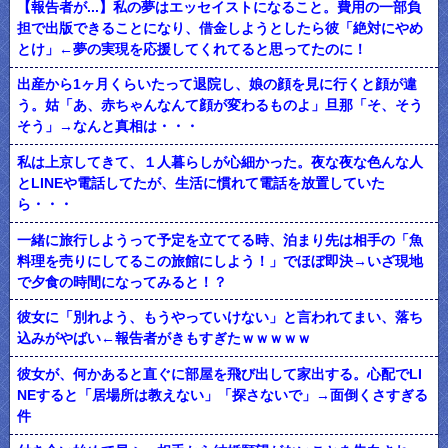
【報告者が...】私の夢はエッセイストになること。費用の一部負
担で出版できることになり、借金しようとしたら彼「絶対にやめ
とけ」←夢の実現を応援してくれてると思ってたのに！
出産から1ヶ月くらいたって退院し、娘の顔を見に行くと顔が違
う。姑「あ、赤ちゃんなんて顔が変わるものよ」旦那「そ、そう
そう」→なんと真相は・・・
私は上京してきて、１人暮らしが心細かった。夜な夜な色んな人
とLINEや電話してたが、生活に慣れて電話を放置していた
ら・・・
一緒に旅行しようって予定を立ててる時、泊まり先は相手の「魚
料理を売りにしてるこの旅館にしよう！」でほぼ即決→いざ現地
で夕食の時間になってみると！？
彼女に「別れよう、もうやっていけない」と言われてまい、落ち
込みがやばい←報告者がきもすぎたｗｗｗｗｗ
彼女が、何かあると直ぐに部屋を飛び出して家出する。心配でLI
NEすると「居場所は教えない」「探さないで」→面倒くさすぎる
件