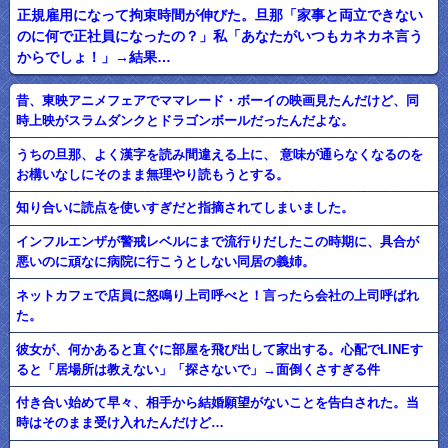
正規雇用になって拘束時間が伸びた。旦那「家事と両立できない
のに何で正社員になったの？」私「あなたがいつもカネカネ言う
からでしょ！」→結果…
昔、東映アニメフェアでママレード・ボーイの映画見たんだけど、同
時上映がスラムダンクとドラゴンボールだったんだよな。
うちの旦那、よく漢字を読み間違える上に、 意味が通らなくなるのを
お構いなしにそのまま無理やり読もうとする。
知り合いに読点を使いすぎだと指摘されてしまいました。
インフルエンザが警戒レベルにまで流行りだしたこの時期に、具合が
悪いのに頑なに病院に行こうとしない同居の義姉。
ネットカフェで店員に怒鳴り上司呼べと！言ったら会社の上司呼ばれ
た。
彼女が、何かあると直ぐに部屋を飛び出して家出する。心配でLINEす
ると「居場所は教えない」「探さないで」→面倒くさすぎる件
付き合い始めて早々、相手から結婚願望がないことを告白された。当
時はそのまま受け入れたんだけど…