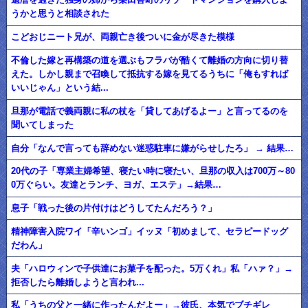
うかと思うと相談された
こどおじニート兄が、両親亡き後ついに金が尽きた模様
不倫した嫁と再構築の道を選ぶもフラバが酷くて離婚の方向に切り替
えた。しかし親まで召喚して抵抗する嫁を見てるうちに「俺もすれば
いいじゃん」という結...
旦那が電話で義両親に私の杖を「貸してあげるよー」と言ってるのを
聞いてしまった
自分「なんで言っても辞めない迷惑駐車に嫌がらせしたろ」 → 結果…
20代の子「専業主婦希望、寝たい時に寝たい、旦那の収入は700万～80
0万ぐらい。友達とランチ、ヨガ、エステ」→結果…
息子「戦った後の片付けはどうしてたんだろう？」
精神障害入院ワイ「辛いンゴ」イッヌ「初めまして、セラピードッグ
だわん」
夫「ハロウィンで子供達にお菓子を配った。5万くれ」私「ハァ？」→
拒否したら離婚しようと言われ...
私「うちの父と一緒に作ったんだよー」→彼氏、本気でブチギレ