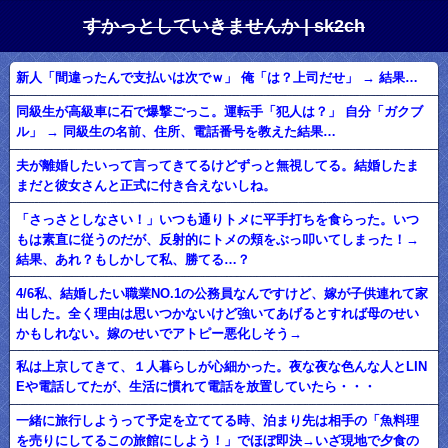
すかっとしていきませんか | sk2ch
新人「間違ったんで支払いは次でｗ」 俺「は？上司だせ」 → 結果…
同級生が高級車に石で爆撃ごっこ。運転手「犯人は？」 自分「ガクブ
ル」 → 同級生の名前、住所、電話番号を教えた結果…
夫が離婚したいって言ってきてるけどずっと無視してる。結婚したま
まだと彼女さんと正式に付き合えないしね。
「さっさとしなさい！」いつも通りトメに平手打ちを食らった。いつ
もは素直に従うのだが、反射的にトメの頬をぶっ叩いてしまった！→
結果、あれ？もしかして私、勝てる…？
4/6私、結婚したい職業NO.1の公務員なんですけど、嫁が子供連れて家
出した。全く理由は思いつかないけど強いてあげるとすれば母のせい
かもしれない。嫁のせいでアトピー悪化しそう→
私は上京してきて、１人暮らしが心細かった。夜な夜な色んな人とLIN
Eや電話してたが、生活に慣れて電話を放置していたら・・・
一緒に旅行しようって予定を立ててる時、泊まり先は相手の「魚料理
を売りにしてるこの旅館にしよう！」でほぼ即決→いざ現地で夕食の