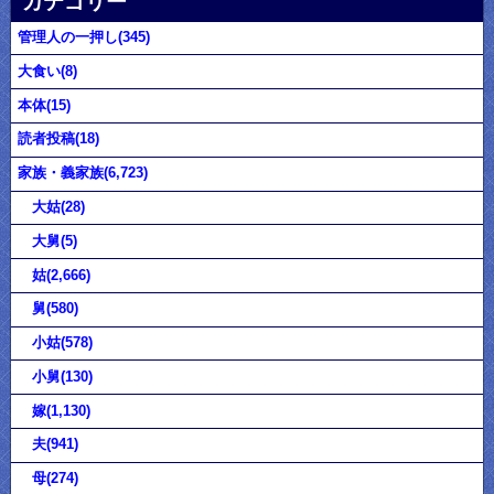
カテゴリー
管理人の一押し(345)
大食い(8)
本体(15)
読者投稿(18)
家族・義家族(6,723)
大姑(28)
大舅(5)
姑(2,666)
舅(580)
小姑(578)
小舅(130)
嫁(1,130)
夫(941)
母(274)