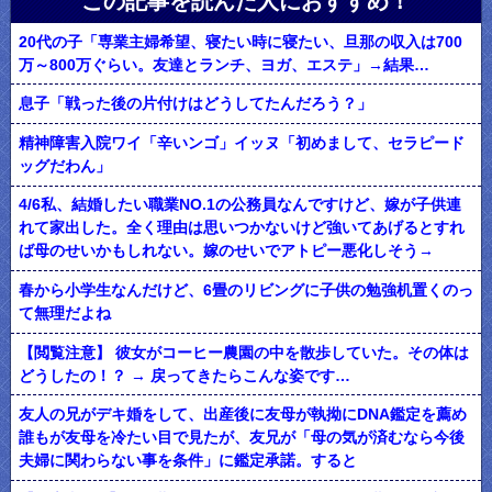
この記事を読んだ人におすすめ！
20代の子「専業主婦希望、寝たい時に寝たい、旦那の収入は700
万～800万ぐらい。友達とランチ、ヨガ、エステ」→結果…
息子「戦った後の片付けはどうしてたんだろう？」
精神障害入院ワイ「辛いンゴ」イッヌ「初めまして、セラピード
ッグだわん」
4/6私、結婚したい職業NO.1の公務員なんですけど、嫁が子供連
れて家出した。全く理由は思いつかないけど強いてあげるとすれ
ば母のせいかもしれない。嫁のせいでアトピー悪化しそう→
春から小学生なんだけど、6畳のリビングに子供の勉強机置くのっ
て無理だよね
【閲覧注意】 彼女がコーヒー農園の中を散歩していた。その体は
どうしたの！？ → 戻ってきたらこんな姿です…
友人の兄がデキ婚をして、出産後に友母が執拗にDNA鑑定を薦め
誰もが友母を冷たい目で見たが、友兄が「母の気が済むなら今後
夫婦に関わらない事を条件」に鑑定承諾。すると