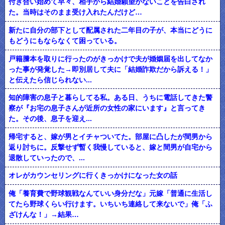
付き合い始めて早々、相手から結婚願望がないことを告白され
た。当時はそのまま受け入れたんだけど…
新たに自分の部下として配属された二年目の子が、本当にどうに
もどうにもならなくて困っている。
戸籍謄本を取りに行ったのがきっかけで夫が婚姻届を出してなか
った事が発覚した→即別居して夫に「結婚詐欺だから訴える！」
と伝えたら信じられない...
知的障害の息子と暮らしてる私。ある日、うちに電話してきた警
察が『お宅の息子さんが近所の女性の家にいます』と言ってき
た。その後、息子を迎え...
帰宅すると、嫁が男とイチャついてた。部屋に凸したが間男から
返り討ちに。反撃せず暫く我慢していると、嫁と間男が自宅から
退散していったので、...
オレがカウンセリングに行くきっかけになった女の話
俺「養育費で野球観戦なんていい身分だな」元嫁「普通に生活し
てたら野球くらい行けます。いちいち連絡して来ないで」俺「ふ
ざけんな！」→結果…