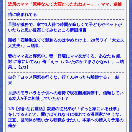
近所のママ「泥棒なんて大変だったわねぇ～」 → ママ、逮捕
猫に睨まれてる
旦那が激務で、家で1人待つ時間が寂しくて子どもやペットが
いたらと思い提案してみたところ断固拒否
識者「石鹸泡立てて髭剃るのはやめとけよ」20代ワイ「大丈夫
大丈夫♪」→結果…
妻のママ友と浮気中。妻「日曜にママ友がくる。あなたも 絶
対 に家にいてね」俺「えっ（バレたのか？まさかなw）」→結
果…【2/3】
自分「ヨッメ同窓会行くな、行くんやったら離婚する」→結
果…
旦那のモラハラと子供への虐待で現在離婚調停中。信頼してい
る友人A子に相談していたが！？
1/5【余計なお世話】親戚の従兄弟が「ずっと家にいる仕事」
をしてるんだと。聞けばそれなりに売れてる漫画家だそうな。
正直、世間体が悪いから転職させたい。本家への婿入り予定の
俺が