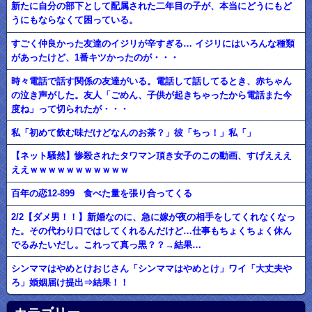
新たに自分の部下として配属された二年目の子が、本当にどうにもど
うにもならなくて困っている。
すごく仲良かった友達のイジリが辛すぎる… イジリにはいろんな種類
があったけど、1番キツかったのが・・・
時々電話で話す関係の友達がいる。電話して話してるとき、赤ちゃん
の泣き声がした。友人「ごめん、子供が起きちゃったから電話また今
度ね」って切られたが・・・
私「初めて飲む味だけどなんのお茶？」彼「ちっ！」私「」
【ネット騒然】惨殺されたタワマン頂き女子のこの動画、すげえええ
ええｗｗｗｗｗｗｗｗｗｗｗ
百年の恋12-899 食べた量を張り合ってくる
2/2【ダメ男！！】新婚なのに、急に嫁が夜の相手をしてくれなくなっ
た。その代わり口ではしてくれるんだけど…仕事もちょくちょく休ん
でるみたいだし。これって真っ黒？？→結果…
シンママはやめとけおじさん「シンママはやめとけ」ワイ「大丈夫や
ろ」婚姻届け提出⇒結果！！