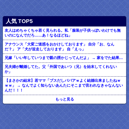
人気 TOP5
友人はめちゃくちゃ若く見られる。私「服装が子供っぽいわけでも無
いのになんでだろ……あ！なるほどね」
アナウンス「大変ご迷惑をおかけしております」 自分「お、なん
だ？」 ア「犬が並走しております」 自「えっ」
兄嫁「いい年していつまで親の脛かじってんだよ」 → 家をでた結果…
兄夫婦が離婚してた。父「外国であいつ（兄）を始末してくれない
か」
【まさかの結末】若ママ「ブスだしババアｗよく結婚出来ましたねｗ
ｗｗ」 → なんでよく知らないあんたにそこまで言われなきゃなんない
んだ！！！
もっと見る