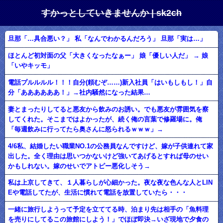
すかっとしていきませんか | sk2ch
旦那「…具合悪い？」 私「なんでわかるんだろう」 旦那「実は…」
ほとんど初対面の父「大きくなったなぁー」 娘「優しい人だ」 → 娘
「いやキッモ」
電話プルルルル！！！自分(頼むぞ……)新入社員「はいもしもし！」自
分「ああああああ！」→社内騒然になった結果…
妻とまったりしてると悪友から飲みのお誘い。でも悪友が雰囲気を察
してくれた。そこまではよかったが、続く俺の言葉で修羅場に。俺
「毎週飲みに行ってたら奥さんに怒られるｗｗｗ」→
4/6私、結婚したい職業NO.1の公務員なんですけど、嫁が子供連れて家
出した。全く理由は思いつかないけど強いてあげるとすれば母のせい
かもしれない。嫁のせいでアトピー悪化しそう→
私は上京してきて、１人暮らしが心細かった。夜な夜な色んな人とLIN
Eや電話してたが、生活に慣れて電話を放置していたら・・・
一緒に旅行しようって予定を立ててる時、泊まり先は相手の「魚料理
を売りにしてるこの旅館にしよう！」でほぼ即決→いざ現地で夕食の