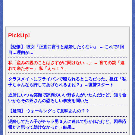
PickUp!
【悲惨】 彼女「正直に言うと結婚したくない」 → これで2回
目…理由が…
私「産みの親のことはさすがに聞けない…」 → 育ての親「連
れて来たぞ～」 私「えっ！？」
クラスメイトにフライパンで殴られるところだった。担任「私
子ちゃんなら許してあげられるよね？」→復讐スタート
近所にいつも笑顔で評判のいい爺さんがいたんだけど、知り合
いからその爺さんの恐ろしい事実を聞いた
【疑問】 ウォーキングって意味あんの？？
泥酔してたＡ子がチャラ男３人に連れて行かれたけど、因果応
報だと思って助けなかった→結果…