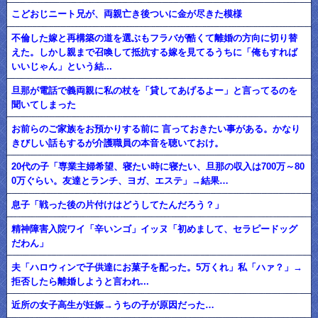
こどおじニート兄が、両親亡き後ついに金が尽きた模様
不倫した嫁と再構築の道を選ぶもフラバが酷くて離婚の方向に切り替
えた。しかし親まで召喚して抵抗する嫁を見てるうちに「俺もすれば
いいじゃん」という結...
旦那が電話で義両親に私の杖を「貸してあげるよー」と言ってるのを
聞いてしまった
お前らのご家族をお預かりする前に 言っておきたい事がある。かなり
きびしい話もするが介護職員の本音を聴いておけ。
20代の子「専業主婦希望、寝たい時に寝たい、旦那の収入は700万～80
0万ぐらい。友達とランチ、ヨガ、エステ」→結果…
息子「戦った後の片付けはどうしてたんだろう？」
精神障害入院ワイ「辛いンゴ」イッヌ「初めまして、セラピードッグ
だわん」
夫「ハロウィンで子供達にお菓子を配った。5万くれ」私「ハァ？」→
拒否したら離婚しようと言われ...
近所の女子高生が妊娠→うちの子が原因だった…