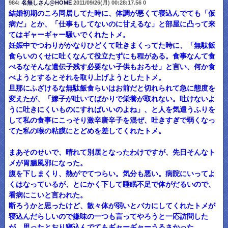
984:
名無しさん@HOME
2011/09/26(月) 00:28:17.56 0
結婚初期のころ同居してた時に、体調が悪くて寝込んでても「仮
病だ」とか、「仕事もしてないのに甘えるな」と部屋に凸って来
てはギャーギャー騒いでくれたトメ。
妊娠中でつわりがかなりひどくて吐きまくってた時に、「無駄飯
食らいのくせに吐くなんて役立たずにも程がある。食事なんて食
べるなそんな遺伝子残す必要ない子供もおろせ」と言い、何か食
べようとするとそれを取り上げようとしたトメ。
旦那にふざけるな無駄飯食らいはお前だと切れられて急に態度を
変えたが、「嫁子が吐いてばかりで栄養が取れない。吐けないよ
うに吐きにくいものにすればいいのよね」、と人を気遣うふりを
して私の食事にこっそり激辛唐辛子を混ぜ、吐きすぎで弱くなっ
てた私の喉の粘膜にとどめを差してくれたトメ。
まあそのせいで、晴れて別居となったわけですが、先日そんなト
メが胃腸風邪になった。
腹を下しまくり、熱がでてつらい。気分も悪い。病院にいってよ
くはなっているが、とにかく下して睡眠不足で体がだるいので、
看病にこいと言われた。
断ろうかと思ったけど、散々体が弱いとバカにしてくれたトメが
寝込んだらしいので嫌味の一つも言ってやろうと一応訪問した
が、思ったとおり寝込んでてもギャーギャーうるさかった。