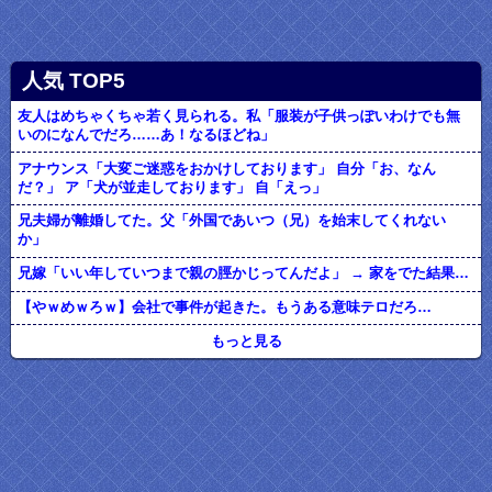
人気 TOP5
友人はめちゃくちゃ若く見られる。私「服装が子供っぽいわけでも無
いのになんでだろ……あ！なるほどね」
アナウンス「大変ご迷惑をおかけしております」 自分「お、なん
だ？」 ア「犬が並走しております」 自「えっ」
兄夫婦が離婚してた。父「外国であいつ（兄）を始末してくれない
か」
兄嫁「いい年していつまで親の脛かじってんだよ」 → 家をでた結果…
【やｗめｗろｗ】会社で事件が起きた。もうある意味テロだろ…
もっと見る