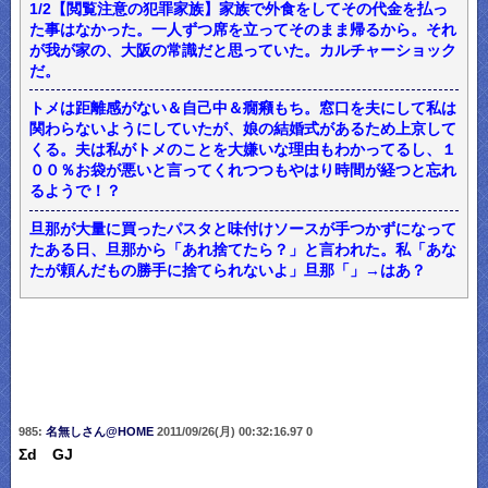
1/2【閲覧注意の犯罪家族】家族で外食をしてその代金を払っ
た事はなかった。一人ずつ席を立ってそのまま帰るから。それ
が我が家の、大阪の常識だと思っていた。カルチャーショック
だ。
トメは距離感がない＆自己中＆癇癪もち。窓口を夫にして私は
関わらないようにしていたが、娘の結婚式があるため上京して
くる。夫は私がトメのことを大嫌いな理由もわかってるし、１
００％お袋が悪いと言ってくれつつもやはり時間が経つと忘れ
るようで！？
旦那が大量に買ったパスタと味付けソースが手つかずになって
たある日、旦那から「あれ捨てたら？」と言われた。私「あな
たが頼んだもの勝手に捨てられないよ」旦那「」→はあ？
985:
名無しさん@HOME
2011/09/26(月) 00:32:16.97 0
Σd GJ