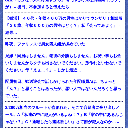
が）→後日、不参加すると伝えたら…
【婚活】 ４０代・年収４００万の男性ばかりでウンザリ！相談所
「３６歳、年収６００万の男性はどう？」私「会ってみよう」→
結果…
昨夜、ファミレスで男女四人組が揉めていた
兄嫁「同居はしません。老後の介護もしません。お祝い事もお金
いりませんからクチも出さないでください。孫作れといわないで
ください」母「えぇ…？」→しかし最近…
配属初日、歓送迎会で話しかけられた年配職員Aは、ちょっと
「ん？」と思うことはあったが、悪い人ではないんだろうと思っ
ていた。
2/280万相当のフルートが盗まれた。そこで容疑者に炙り出しメ
ール。A「私達の中に犯人がいるよね！？」B「家の中にあるんじ
ゃない？」C「通報したら連絡欲しい」さて誰が犯人なのか…→