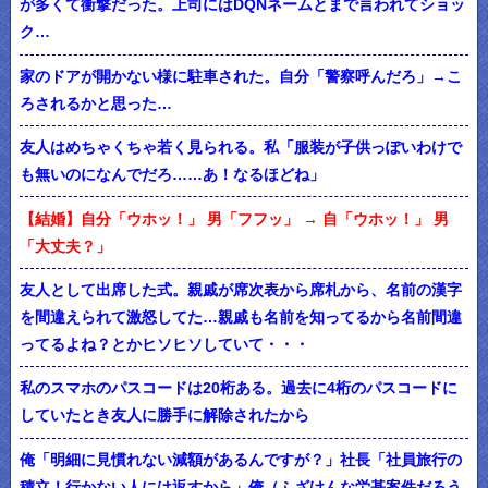
が多くて衝撃だった。上司にはDQNネームとまで言われてショッ
ク…
家のドアが開かない様に駐車された。自分「警察呼んだろ」→こ
ろされるかと思った…
友人はめちゃくちゃ若く見られる。私「服装が子供っぽいわけで
も無いのになんでだろ……あ！なるほどね」
【結婚】自分「ウホッ！」 男「フフッ」 → 自「ウホッ！」 男
「大丈夫？」
友人として出席した式。親戚が席次表から席札から、名前の漢字
を間違えられて激怒してた…親戚も名前を知ってるから名前間違
ってるよね？とかヒソヒソしていて・・・
私のスマホのパスコードは20桁ある。過去に4桁のパスコードに
していたとき友人に勝手に解除されたから
俺「明細に見慣れない減額があるんですが？」社長「社員旅行の
積立！行かない人には返すから」俺（ふざけんな労基案件だろう