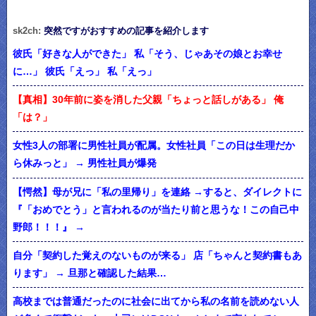
sk2ch:
突然ですがおすすめの記事を紹介します
彼氏「好きな人ができた」 私「そう、じゃあその娘とお幸せ
に…」 彼氏「えっ」 私「えっ」
【真相】30年前に姿を消した父親「ちょっと話しがある」 俺
「は？」
女性3人の部署に男性社員が配属。女性社員「この日は生理だか
ら休みっと」 → 男性社員が爆発
【愕然】母が兄に「私の里帰り」を連絡 →すると、ダイレクトに
『「おめでとう」と言われるのが当たり前と思うな！この自己中
野郎！！！』 →
自分「契約した覚えのないものが来る」 店「ちゃんと契約書もあ
ります」 → 旦那と確認した結果…
高校までは普通だったのに社会に出てから私の名前を読めない人