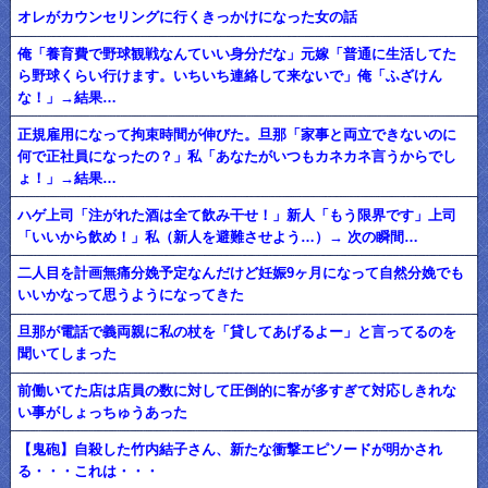
オレがカウンセリングに行くきっかけになった女の話
俺「養育費で野球観戦なんていい身分だな」元嫁「普通に生活してた
ら野球くらい行けます。いちいち連絡して来ないで」俺「ふざけん
な！」→結果…
正規雇用になって拘束時間が伸びた。旦那「家事と両立できないのに
何で正社員になったの？」私「あなたがいつもカネカネ言うからでし
ょ！」→結果…
ハゲ上司「注がれた酒は全て飲み干せ！」新人「もう限界です」上司
「いいから飲め！」私（新人を避難させよう…）→ 次の瞬間…
二人目を計画無痛分娩予定なんだけど妊娠9ヶ月になって自然分娩でも
いいかなって思うようになってきた
旦那が電話で義両親に私の杖を「貸してあげるよー」と言ってるのを
聞いてしまった
前働いてた店は店員の数に対して圧倒的に客が多すぎて対応しきれな
い事がしょっちゅうあった
【鬼砲】自殺した竹内結子さん、新たな衝撃エピソードが明かされ
る・・・これは・・・