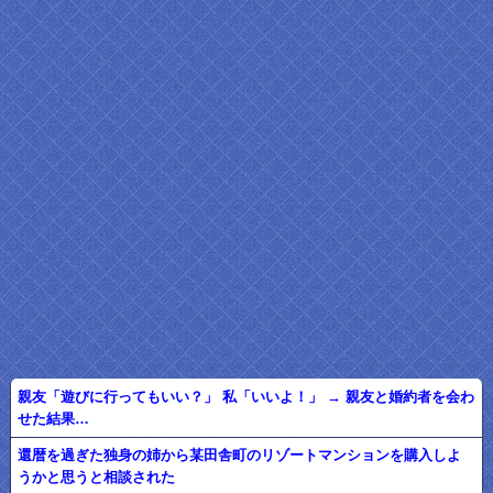
親友「遊びに行ってもいい？」 私「いいよ！」 → 親友と婚約者を会わ
せた結果…
還暦を過ぎた独身の姉から某田舎町のリゾートマンションを購入しよ
うかと思うと相談された