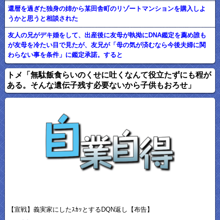
還暦を過ぎた独身の姉から某田舎町のリゾートマンションを購入しよ
うかと思うと相談された
友人の兄がデキ婚をして、出産後に友母が執拗にDNA鑑定を薦め誰も
が友母を冷たい目で見たが、友兄が「母の気が済むなら今後夫婦に関
わらない事を条件」に鑑定承諾。すると
トメ「無駄飯食らいのくせに吐くなんて役立たずにも程が
ある。そんな遺伝子残す必要ないから子供もおろせ」
【宣戦】義実家にしたｽｶｯとするDQN返し【布告】