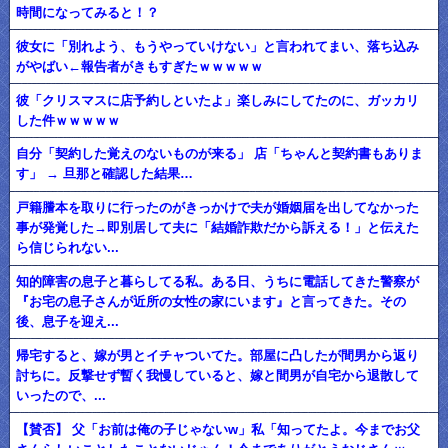
時間になってみると！？
彼女に「別れよう、もうやっていけない」と言われてまい、落ち込み
がやばい←報告者がきもすぎたｗｗｗｗｗ
彼「クリスマスに店予約しといたよ」楽しみにしてたのに、ガッカリ
した件ｗｗｗｗｗ
自分「契約した覚えのないものが来る」 店「ちゃんと契約書もありま
す」 → 旦那と確認した結果…
戸籍謄本を取りに行ったのがきっかけで夫が婚姻届を出してなかった
事が発覚した→即別居して夫に「結婚詐欺だから訴える！」と伝えた
ら信じられない...
知的障害の息子と暮らしてる私。ある日、うちに電話してきた警察が
『お宅の息子さんが近所の女性の家にいます』と言ってきた。その
後、息子を迎え...
帰宅すると、嫁が男とイチャついてた。部屋に凸したが間男から返り
討ちに。反撃せず暫く我慢していると、嫁と間男が自宅から退散して
いったので、...
【賛否】 父「お前は俺の子じゃないw」私「知ってたよ。今までお父