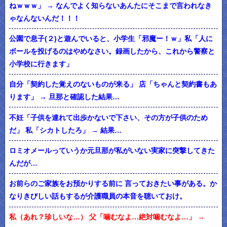
ねｗｗｗ」 → なんでよく知らないあんたにそこまで言われなき
ゃなんないんだ！！！
公園で息子(２)と遊んでいると、小学生「邪魔ー！ｗ」私「人に
ボールを投げるのはやめなさい。録画したから、これから警察と
小学校に行きます」
自分「契約した覚えのないものが来る」 店「ちゃんと契約書もあ
ります」 → 旦那と確認した結果…
不妊「子供を連れて出歩かないで下さい、その方が子供のため
だ」 私「シカトしたろ」 → 結果…
ロミオメールっていうか元旦那が私がいない実家に突撃してきた
んだが…
お前らのご家族をお預かりする前に 言っておきたい事がある。か
なりきびしい話もするが介護職員の本音を聴いておけ。
私（あれ？珍しいな…） 父「噛むなよ…絶対噛むなよ…」 →