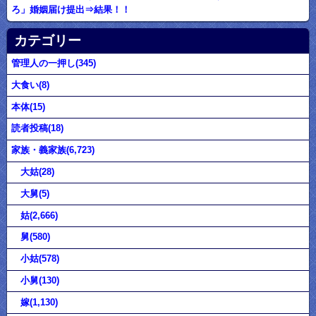
ろ」婚姻届け提出⇒結果！！
カテゴリー
管理人の一押し(345)
大食い(8)
本体(15)
読者投稿(18)
家族・義家族(6,723)
大姑(28)
大舅(5)
姑(2,666)
舅(580)
小姑(578)
小舅(130)
嫁(1,130)