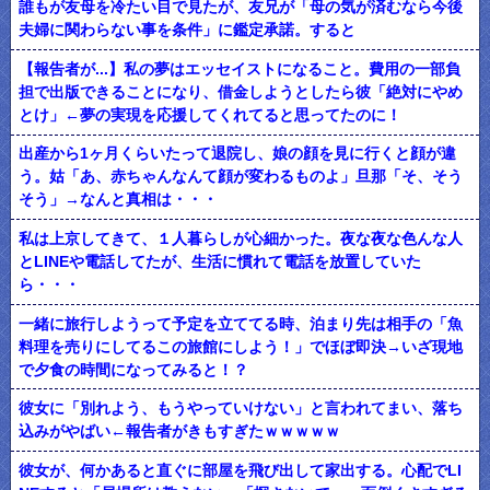
誰もが友母を冷たい目で見たが、友兄が「母の気が済むなら今後
夫婦に関わらない事を条件」に鑑定承諾。すると
【報告者が...】私の夢はエッセイストになること。費用の一部負
担で出版できることになり、借金しようとしたら彼「絶対にやめ
とけ」←夢の実現を応援してくれてると思ってたのに！
出産から1ヶ月くらいたって退院し、娘の顔を見に行くと顔が違
う。姑「あ、赤ちゃんなんて顔が変わるものよ」旦那「そ、そう
そう」→なんと真相は・・・
私は上京してきて、１人暮らしが心細かった。夜な夜な色んな人
とLINEや電話してたが、生活に慣れて電話を放置していた
ら・・・
一緒に旅行しようって予定を立ててる時、泊まり先は相手の「魚
料理を売りにしてるこの旅館にしよう！」でほぼ即決→いざ現地
で夕食の時間になってみると！？
彼女に「別れよう、もうやっていけない」と言われてまい、落ち
込みがやばい←報告者がきもすぎたｗｗｗｗｗ
彼女が、何かあると直ぐに部屋を飛び出して家出する。心配でLI