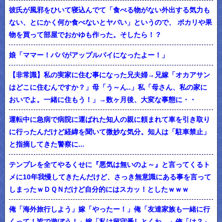
彼氏が風邪をひいて寝込んでて「食べる物がない外出する気力も
ない、とにかく何か食べないとヤバい」というので、 ポカリや果
物を買って部屋でおかゆも作った。そしたら！？
娘「ママー！パパがアップルパイになったよー！」
【非常識】私の実家に住む事になった兄夫婦→兄嫁「オカアサン
はどこに住むんですか？」母「う～ん..」私「母さん、私の家に
おいでよ。一緒に住もう！」→数ヶ月後、大変な事態に・・
運転中に急病で病院に運ばれた知人の親に頼まれて車を引き取り
に行ったんだけど経緯を聞いて微妙な気分。知人は「駐車禁止」
と指摘してきた警察に...
テンプレを全てやるくせに『悪気は無いのよ～』と言ってくるト
メに10年我慢してきたんだけど、さっき無意識にある事を言って
しまったｗＤＱＮだけど自分的にはスカッ！としたｗｗｗ
俺「海外旅行しよう」嫁「やったー！」俺「友達家族も一緒に行
くって！皆で遊ぼう！」嫁「私は留守番しとくわ…」俺「は？」