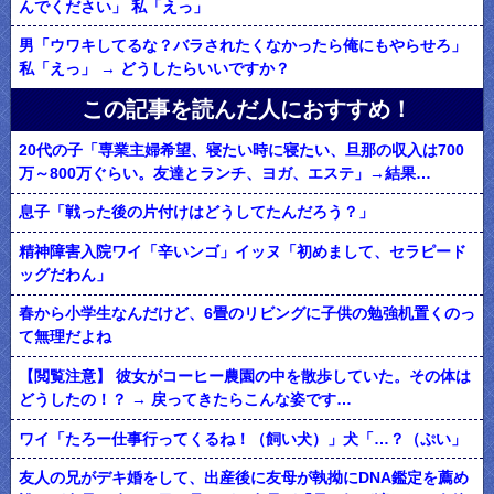
んでください」 私「えっ」
男「ウワキしてるな？バラされたくなかったら俺にもやらせろ」
私「えっ」 → どうしたらいいですか？
この記事を読んだ人におすすめ！
20代の子「専業主婦希望、寝たい時に寝たい、旦那の収入は700
万～800万ぐらい。友達とランチ、ヨガ、エステ」→結果…
息子「戦った後の片付けはどうしてたんだろう？」
精神障害入院ワイ「辛いンゴ」イッヌ「初めまして、セラピード
ッグだわん」
春から小学生なんだけど、6畳のリビングに子供の勉強机置くのっ
て無理だよね
【閲覧注意】 彼女がコーヒー農園の中を散歩していた。その体は
どうしたの！？ → 戻ってきたらこんな姿です…
ワイ「たろー仕事行ってくるね！（飼い犬）」犬「…？（ぷい」
友人の兄がデキ婚をして、出産後に友母が執拗にDNA鑑定を薦め