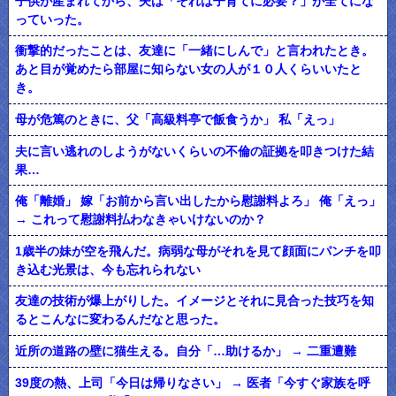
子供が産まれてから、夫は「それは子育てに必要？」が全てにな
っていった。
衝撃的だったことは、友達に「一緒にしんで」と言われたとき。
あと目が覚めたら部屋に知らない女の人が１０人くらいいたと
き。
母が危篤のときに、父「高級料亭で飯食うか」 私「えっ」
夫に言い逃れのしようがないくらいの不倫の証拠を叩きつけた結
果…
俺「離婚」 嫁「お前から言い出したから慰謝料よろ」 俺「えっ」
→ これって慰謝料払わなきゃいけないのか？
1歳半の妹が空を飛んだ。病弱な母がそれを見て顔面にパンチを叩
き込む光景は、今も忘れられない
友達の技術が爆上がりした。イメージとそれに見合った技巧を知
るとこんなに変わるんだなと思った。
近所の道路の壁に猫生える。自分「…助けるか」 → 二重遭難
39度の熱、上司「今日は帰りなさい」 → 医者「今すぐ家族を呼