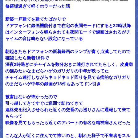
修羅場過ぎて軽くホラーだった話
新築一戸建てを建てたばかりで
ドアフォンに録画機能付きで在宅の夜間モードにすると22時以降
はインターフォンを鳴らされても夜間モードで録画はされるがチ
ャイムの音は鳴らない設定になっている
朝起きたらドアフォンの新着録画のランプが青く点滅してたので
確認したら新着18件で
深夜2時過ぎにチャイムを数分おきに連打されてたらしく、皮膚病
の猫みたいなまだらハゲのガリガリの中年が映ってた
チャイム連打しながらキョドキョド回りを見てる病的なガリガリ
のまだらハゲ中年の録画が18件もあってドン引き
被害はないが怖かったので
引っ越してきてすぐに巡回で訪ねてきて
連絡先を記入させられた近くの交番のお巡りさんに通報して来て
もらって
映像を見てもらったら近くのアパートの有名な精神病さんだった
こんな人が近くに住んでて怖いのと、馴れた様子で不審者をスル