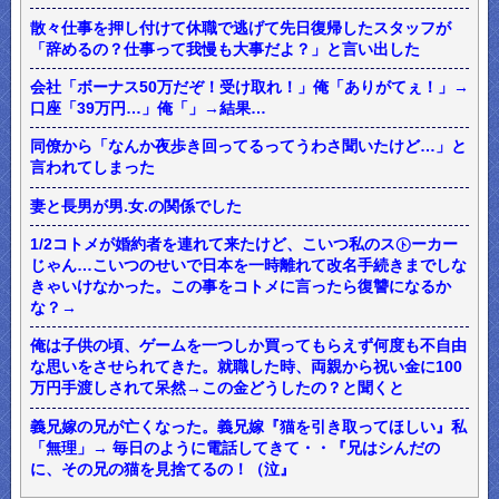
散々仕事を押し付けて休職で逃げて先日復帰したスタッフが
「辞めるの？仕事って我慢も大事だよ？」と言い出した
会社「ボーナス50万だぞ！受け取れ！」俺「ありがてぇ！」→
口座「39万円…」俺「」→結果…
同僚から「なんか夜歩き回ってるってうわさ聞いたけど…」と
言われてしまった
妻と長男が男.女.の関係でした
1/2コトメが婚約者を連れて来たけど、こいつ私のス㋣ーカー
じゃん…こいつのせいで日本を一時離れて改名手続きまでしな
きゃいけなかった。この事をコトメに言ったら復讐になるか
な？→
俺は子供の頃、ゲームを一つしか買ってもらえず何度も不自由
な思いをさせられてきた。就職した時、両親から祝い金に100
万円手渡しされて呆然→この金どうしたの？と聞くと
義兄嫁の兄が亡くなった。義兄嫁『猫を引き取ってほしい』私
「無理」→ 毎日のように電話してきて・・『兄はシんだの
に、その兄の猫を見捨てるの！（泣』