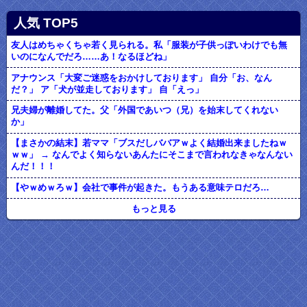
人気 TOP5
友人はめちゃくちゃ若く見られる。私「服装が子供っぽいわけでも無
いのになんでだろ……あ！なるほどね」
アナウンス「大変ご迷惑をおかけしております」 自分「お、なん
だ？」 ア「犬が並走しております」 自「えっ」
兄夫婦が離婚してた。父「外国であいつ（兄）を始末してくれない
か」
【まさかの結末】若ママ「ブスだしババアｗよく結婚出来ましたねｗ
ｗｗ」 → なんでよく知らないあんたにそこまで言われなきゃなんない
んだ！！！
【やｗめｗろｗ】会社で事件が起きた。もうある意味テロだろ…
もっと見る