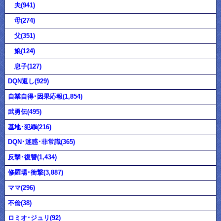
夫(941)
母(274)
父(351)
娘(124)
息子(127)
DQN返し(929)
自業自得･因果応報(1,854)
武勇伝(495)
基地･犯罪(216)
DQN･迷惑･非常識(365)
反撃･復讐(1,434)
修羅場･衝撃(3,887)
ママ(296)
不倫(38)
ロミオ･ジュリ(92)