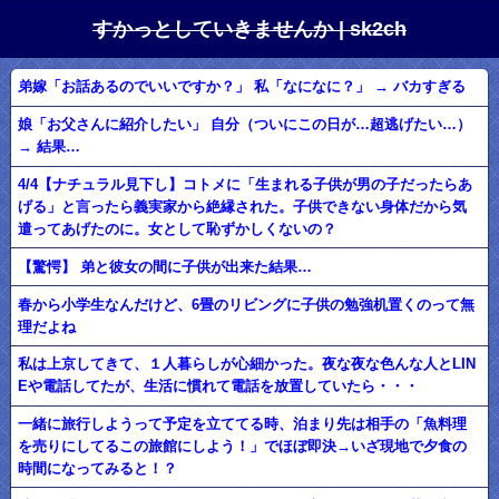
すかっとしていきませんか | sk2ch
弟嫁「お話あるのでいいですか？」 私「なになに？」 → バカすぎる
娘「お父さんに紹介したい」 自分（ついにこの日が…超逃げたい…）
→ 結果…
4/4【ナチュラル見下し】コトメに「生まれる子供が男の子だったらあ
げる」と言ったら義実家から絶縁された。子供できない身体だから気
遣ってあげたのに。女として恥ずかしくないの？
【驚愕】 弟と彼女の間に子供が出来た結果…
春から小学生なんだけど、6畳のリビングに子供の勉強机置くのって無
理だよね
私は上京してきて、１人暮らしが心細かった。夜な夜な色んな人とLIN
Eや電話してたが、生活に慣れて電話を放置していたら・・・
一緒に旅行しようって予定を立ててる時、泊まり先は相手の「魚料理
を売りにしてるこの旅館にしよう！」でほぼ即決→いざ現地で夕食の
時間になってみると！？