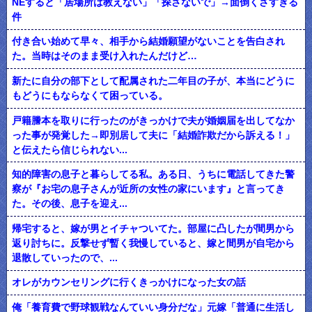
NEすると「居場所は教えない」「探さないで」→面倒くさすぎる
件
付き合い始めて早々、相手から結婚願望がないことを告白され
た。当時はそのまま受け入れたんだけど…
新たに自分の部下として配属された二年目の子が、本当にどうに
もどうにもならなくて困っている。
戸籍謄本を取りに行ったのがきっかけで夫が婚姻届を出してなか
った事が発覚した→即別居して夫に「結婚詐欺だから訴える！」
と伝えたら信じられない...
知的障害の息子と暮らしてる私。ある日、うちに電話してきた警
察が『お宅の息子さんが近所の女性の家にいます』と言ってき
た。その後、息子を迎え...
帰宅すると、嫁が男とイチャついてた。部屋に凸したが間男から
返り討ちに。反撃せず暫く我慢していると、嫁と間男が自宅から
退散していったので、...
オレがカウンセリングに行くきっかけになった女の話
俺「養育費で野球観戦なんていい身分だな」元嫁「普通に生活し