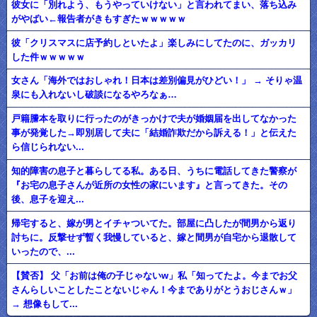
彼女に「別れよう、もうやっていけない」と言われてまい、落ち込み
がやばい←報告者がきもすぎたｗｗｗｗｗ
彼「クリスマスに店予約しといたよ」楽しみにしてたのに、ガッカリ
した件ｗｗｗｗｗ
女さん「海外ではおしゃれ！日本は差別偏見がひどい！」 → そりゃ温
泉にも入れないし破談になるやろなぁ…
戸籍謄本を取りに行ったのがきっかけで夫が婚姻届を出してなかった
事が発覚した→即別居して夫に「結婚詐欺だから訴える！」と伝えた
ら信じられない...
知的障害の息子と暮らしてる私。ある日、うちに電話してきた警察が
『お宅の息子さんが近所の女性の家にいます』と言ってきた。その
後、息子を迎え...
帰宅すると、嫁が男とイチャついてた。部屋に凸したが間男から返り
討ちに。反撃せず暫く我慢していると、嫁と間男が自宅から退散して
いったので、...
【賛否】 父「お前は俺の子じゃないw」私「知ってたよ。今までお父
さんらしいことしたことないじゃん！今までありがとうおじさんｗ」
→ 想像もして...