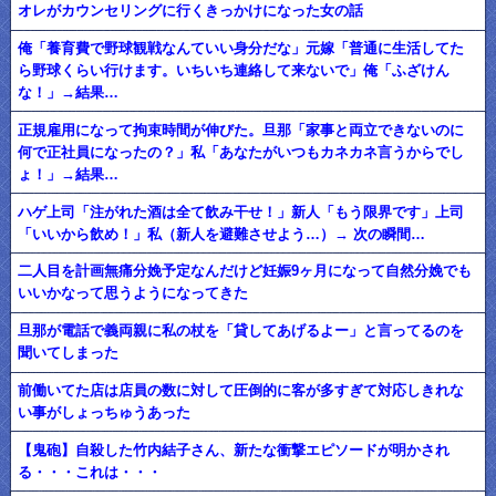
オレがカウンセリングに行くきっかけになった女の話
俺「養育費で野球観戦なんていい身分だな」元嫁「普通に生活してた
ら野球くらい行けます。いちいち連絡して来ないで」俺「ふざけん
な！」→結果…
正規雇用になって拘束時間が伸びた。旦那「家事と両立できないのに
何で正社員になったの？」私「あなたがいつもカネカネ言うからでし
ょ！」→結果…
ハゲ上司「注がれた酒は全て飲み干せ！」新人「もう限界です」上司
「いいから飲め！」私（新人を避難させよう…）→ 次の瞬間…
二人目を計画無痛分娩予定なんだけど妊娠9ヶ月になって自然分娩でも
いいかなって思うようになってきた
旦那が電話で義両親に私の杖を「貸してあげるよー」と言ってるのを
聞いてしまった
前働いてた店は店員の数に対して圧倒的に客が多すぎて対応しきれな
い事がしょっちゅうあった
【鬼砲】自殺した竹内結子さん、新たな衝撃エピソードが明かされ
る・・・これは・・・