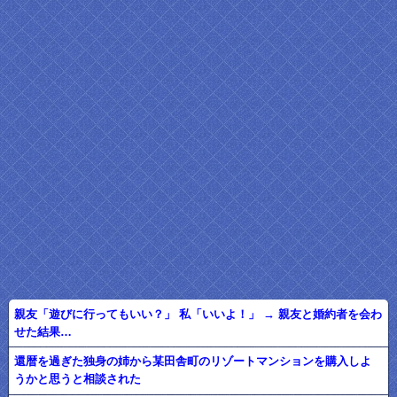
親友「遊びに行ってもいい？」 私「いいよ！」 → 親友と婚約者を会わ
せた結果…
還暦を過ぎた独身の姉から某田舎町のリゾートマンションを購入しよ
うかと思うと相談された