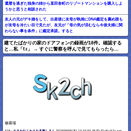
還暦を過ぎた独身の姉から某田舎町のリゾートマンションを購入しよ
うかと思うと相談された
友人の兄がデキ婚をして、出産後に友母が執拗にDNA鑑定を薦め誰も
が友母を冷たい目で見たが、友兄が「母の気が済むなら今後夫婦に関
わらない事を条件」に鑑定承諾。すると
建てたばかりの家のドアフォンの録画が18件。確認する
と…私「ﾋｪ」 → すぐに警察を呼んで見てもらったら…
修羅場
619 :
おさかなくわえた名無しさん
2018/09/06(木) 14:34:50.29 ID:/Q+KvA7a.net