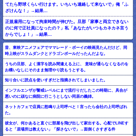
てたら野球くらい行けます。いちいち連絡して来ないで」俺「ふ
ざけんな！」→結果…
正規雇用になって拘束時間が伸びた。旦那「家事と両立できない
のに何で正社員になったの？」私「あなたがいつもカネカネ言う
からでしょ！」→結果…
昔、東映アニメフェアでママレード・ボーイの映画見たんだけど、同
時上映がスラムダンクとドラゴンボールだったんだよな。
うちの旦那、よく漢字を読み間違える上に、 意味が通らなくなるのを
お構いなしにそのまま無理やり読もうとする。
知り合いに読点を使いすぎだと指摘されてしまいました。
インフルエンザが警戒レベルにまで流行りだしたこの時期に、具合が
悪いのに頑なに病院に行こうとしない同居の義姉。
ネットカフェで店員に怒鳴り上司呼べと！言ったら会社の上司呼ばれ
た。
彼女が、何かあると直ぐに部屋を飛び出して家出する。心配でLINEす
ると「居場所は教えない」「探さないで」→面倒くさすぎる件