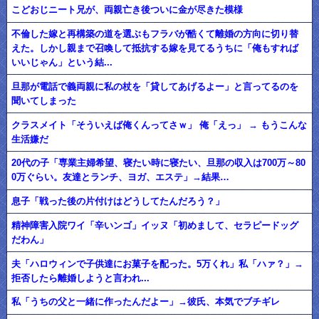
こどおじニート兄が、両親亡き後ついに金が尽きた模様
不倫した嫁と再構築の道を選ぶもフラバが酷くて離婚の方向に切り替
えた。しかし親まで召喚して抵抗する嫁を見てるうちに「俺もすれば
いいじゃん」という結...
旦那が電話で義両親に私の杖を「貸してあげるよー」と言ってるのを
聞いてしまった
クラスメイト「そういえば俺くんってさｗ」 俺「えっ」 → もうこんな
生活嫌だ
20代の子「専業主婦希望、寝たい時に寝たい、旦那の収入は700万～80
0万ぐらい。友達とランチ、ヨガ、エステ」→結果…
息子「戦った後の片付けはどうしてたんだろう？」
精神障害入院ワイ「辛いンゴ」イッヌ「初めまして、セラピードッグ
だわん」
夫「ハロウィンで子供達にお菓子を配った。5万くれ」私「ハァ？」→
拒否したら離婚しようと言われ...
私「うちの父と一緒に作ったんだよー」→彼氏、本気でブチギレ