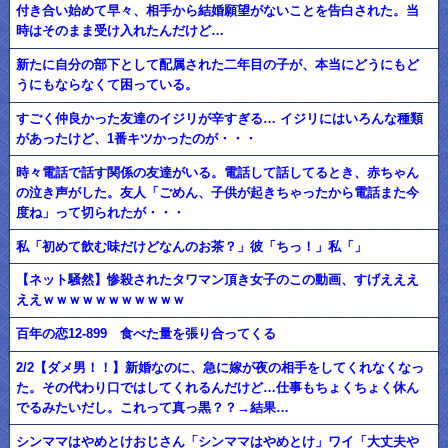
付き合い始めて早々、相手から結婚願望がないことを告白された。当
時はそのまま受け入れたんだけど…
新たに自分の部下として配属された二年目の子が、本当にどうにもど
うにもならなくて困っている。
すごく仲良かった友達のイジリが辛すぎる… イジリにはいろんな種類
があったけど、1番キツかったのが・・・
時々電話で話す関係の友達がいる。電話して話してるとき、赤ちゃん
の泣き声がした。友人「ごめん、子供が起きちゃったから電話また今
度ね」って切られたが・・・
私「初めて飲む味だけどなんのお茶？」彼「ちっ！」私「」
【ネット騒然】惨殺されたタワマン頂き女子のこの動画、すげえええ
ええｗｗｗｗｗｗｗｗｗｗｗ
百年の恋12-899 食べた量を張り合ってくる
2/2【ダメ男！！】新婚なのに、急に嫁が夜の相手をしてくれなくなっ
た。その代わり口ではしてくれるんだけど…仕事もちょくちょく休ん
でるみたいだし。これって真っ黒？？→結果…
シンママはやめとけおじさん「シンママはやめとけ」ワイ「大丈夫や