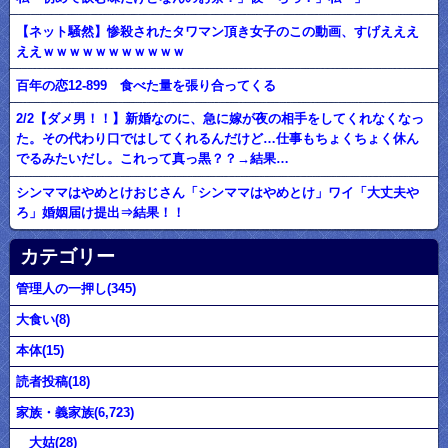
【ネット騒然】惨殺されたタワマン頂き女子のこの動画、すげえええ
ええｗｗｗｗｗｗｗｗｗｗｗ
百年の恋12-899 食べた量を張り合ってくる
2/2【ダメ男！！】新婚なのに、急に嫁が夜の相手をしてくれなくなっ
た。その代わり口ではしてくれるんだけど…仕事もちょくちょく休ん
でるみたいだし。これって真っ黒？？→結果…
シンママはやめとけおじさん「シンママはやめとけ」ワイ「大丈夫や
ろ」婚姻届け提出⇒結果！！
カテゴリー
管理人の一押し(345)
大食い(8)
本体(15)
読者投稿(18)
家族・義家族(6,723)
大姑(28)