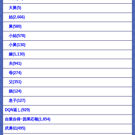
大舅(5)
姑(2,666)
舅(580)
小姑(578)
小舅(130)
嫁(1,130)
夫(941)
母(274)
父(351)
娘(124)
息子(127)
DQN返し(929)
自業自得･因果応報(1,854)
武勇伝(495)