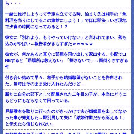
ら・・・
一緒に旅行しようって予定を立ててる時、泊まり先は相手の「魚
料理を売りにしてるこの旅館にしよう！」でほぼ即決→いざ現地
で夕食の時間になってみると！？
彼女に「別れよう、もうやっていけない」と言われてまい、落ち
込みがやばい←報告者がきもすぎたｗｗｗｗｗ
彼女が、何かあると直ぐに部屋を飛び出して家出する。心配でLI
NEすると「居場所は教えない」「探さないで」→面倒くさすぎる
件
付き合い始めて早々、相手から結婚願望がないことを告白され
た。当時はそのまま受け入れたんだけど…
新たに自分の部下として配属された二年目の子が、本当にどうに
もどうにもならなくて困っている。
戸籍謄本を取りに行ったのがきっかけで夫が婚姻届を出してなか
った事が発覚した→即別居して夫に「結婚詐欺だから訴える！」
と伝えたら信じられない...