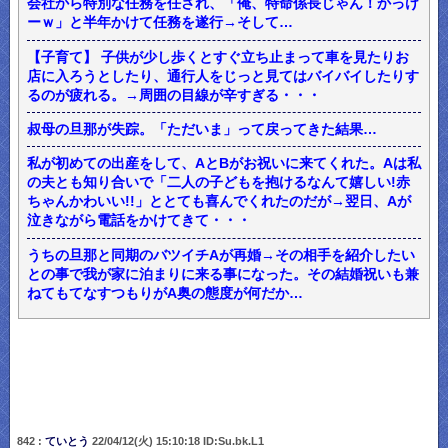
会社から特別な任務を任され、「俺、特命係長じゃん！かっけ
ーｗ」と半年かけて任務を遂行→そして…
【子育て】 子供が少し歩くとすぐ立ち止まって車を見たりお
店に入ろうとしたり、通行人をじっと見てはバイバイしたりす
るのが疲れる。→周囲の目線が辛すぎる・・・
叔母の旦那が失踪。「ただいま」って戻ってきた結果…
私が初めての出産をして、AとBがお祝いに来てくれた。Aは私
の夫とも知り合いで「二人の子どもを抱けるなんて嬉しい!赤
ちゃんかわいい!!」ととても喜んでくれたのだが→翌日、Aが
泣きながら電話をかけてきて・・・
うちの旦那と同期のバツイチAが再婚→その相手を紹介したい
との事で我が家に泊まりに来る事になった。その結婚祝いも兼
ねてもてなすつもりがA奥の態度が何だか…
842 :
ていとう
22/04/12(火) 15:10:18 ID:Su.bk.L1