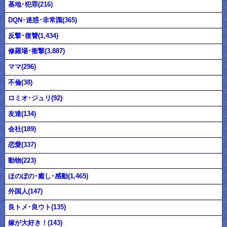
基地･犯罪(216)
DQN･迷惑･非常識(365)
反撃･復讐(1,434)
修羅場･衝撃(3,887)
ママ(296)
不倫(38)
ロミオ･ジュリ(92)
友達(134)
会社(189)
恋愛(337)
動物(223)
ほのぼの･癒し･感動(1,465)
外国人(147)
良トメ･良ウト(135)
嫁が大好き！(143)