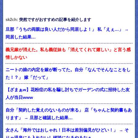
sk2ch:
突然ですがおすすめの記事を紹介します
旦那「うちの両親は良い人だから同居しよ！」 私「えぇ…」 →
同居した結果…
義兄嫁が消えた。私も義従妹も「消えてくれて嬉しい」と言う感
情しかない
ニートの娘の内定を嫁が断ってた。自分「なんでそんなことをし
た！？」 嫁「だって」
【ざまぁw】花粉症の私を騙し討ちでガーデンの式に招待した友
人が当日www
自分「契約した覚えのないものが来る」 店「ちゃんと契約書もあ
ります」 → 旦那と確認した結果…
女さん「海外ではおしゃれ！日本は差別偏見がひどい！」 → そ
りゃ温泉にも入れないし破談になるやろなぁ…