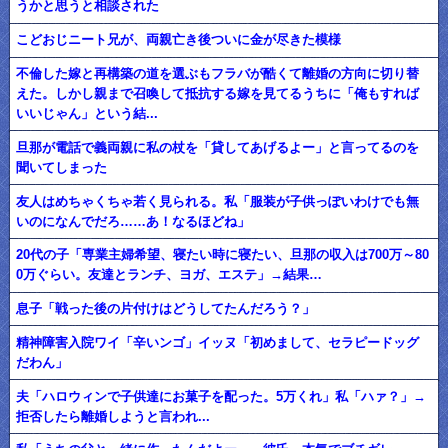
うかと思うと相談された
こどおじニート兄が、両親亡き後ついに金が尽きた模様
不倫した嫁と再構築の道を選ぶもフラバが酷くて離婚の方向に切り替
えた。しかし親まで召喚して抵抗する嫁を見てるうちに「俺もすれば
いいじゃん」という結...
旦那が電話で義両親に私の杖を「貸してあげるよー」と言ってるのを
聞いてしまった
友人はめちゃくちゃ若く見られる。私「服装が子供っぽいわけでも無
いのになんでだろ……あ！なるほどね」
20代の子「専業主婦希望、寝たい時に寝たい、旦那の収入は700万～80
0万ぐらい。友達とランチ、ヨガ、エステ」→結果…
息子「戦った後の片付けはどうしてたんだろう？」
精神障害入院ワイ「辛いンゴ」イッヌ「初めまして、セラピードッグ
だわん」
夫「ハロウィンで子供達にお菓子を配った。5万くれ」私「ハァ？」→
拒否したら離婚しようと言われ...