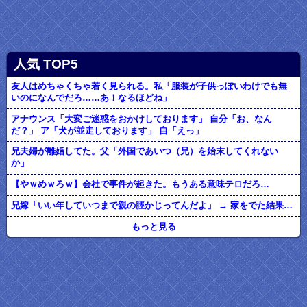
人気 TOP5
友人はめちゃくちゃ若く見られる。私「服装が子供っぽいわけでも無
いのになんでだろ……あ！なるほどね」
アナウンス「大変ご迷惑をおかけしております」 自分「お、なん
だ？」 ア「犬が並走しております」 自「えっ」
兄夫婦が離婚してた。父「外国であいつ（兄）を始末してくれない
か」
【やｗめｗろｗ】会社で事件が起きた。もうある意味テロだろ…
兄嫁「いい年していつまで親の脛かじってんだよ」 → 家をでた結果…
もっと見る