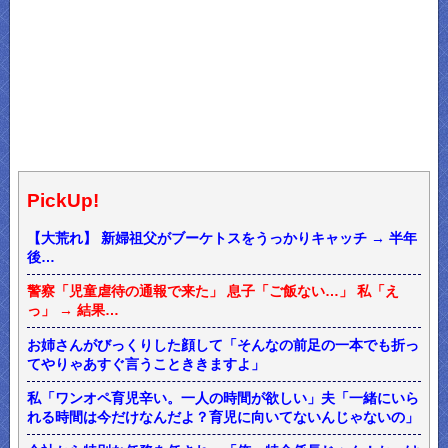
PickUp!
【大荒れ】 新婦祖父がブーケトスをうっかりキャッチ → 半年
後…
警察「児童虐待の通報で来た」 息子「ご飯ない…」 私「え
っ」 → 結果…
お姉さんがびっくりした顔して「そんなの前足の一本でも折っ
てやりゃあすぐ言うことききますよ」
私「ワンオペ育児辛い。一人の時間が欲しい」夫「一緒にいら
れる時間は今だけなんだよ？育児に向いてないんじゃないの」