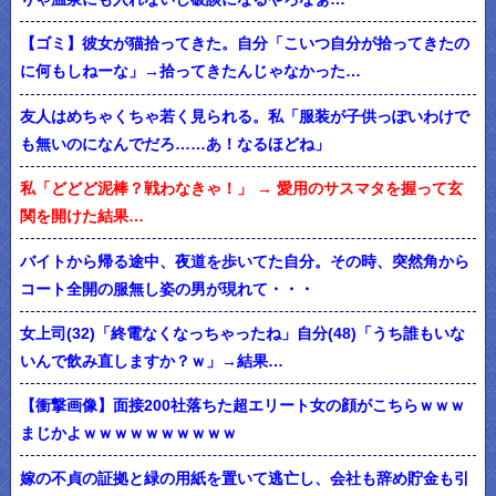
【ゴミ】彼女が猫拾ってきた。自分「こいつ自分が拾ってきたの
に何もしねーな」→拾ってきたんじゃなかった…
友人はめちゃくちゃ若く見られる。私「服装が子供っぽいわけで
も無いのになんでだろ……あ！なるほどね」
私「どどど泥棒？戦わなきゃ！」 → 愛用のサスマタを握って玄
関を開けた結果…
バイトから帰る途中、夜道を歩いてた自分。その時、突然角から
コート全開の服無し姿の男が現れて・・・
女上司(32)「終電なくなっちゃったね」自分(48)「うち誰もいな
いんで飲み直しますか？ｗ」→結果…
【衝撃画像】面接200社落ちた超エリート女の顔がこちらｗｗｗ
まじかよｗｗｗｗｗｗｗｗｗｗ
嫁の不貞の証拠と緑の用紙を置いて逃亡し、会社も辞め貯金も引