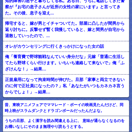
知的障害の息子と暮らしてる私。ある日、うちに電話してきた警
察が『お宅の息子さんが近所の女性の家にいます』と言ってき
た。その後、息子を迎え...
帰宅すると、嫁が男とイチャついてた。部屋に凸したが間男から
返り討ちに。反撃せず暫く我慢していると、嫁と間男が自宅から
退散していったので、...
オレがカウンセリングに行くきっかけになった女の話
俺「養育費で野球観戦なんていい身分だな」元嫁「普通に生活し
てたら野球くらい行けます。いちいち連絡して来ないで」俺「ふ
ざけんな！」→結果…
正規雇用になって拘束時間が伸びた。旦那「家事と両立できない
のに何で正社員になったの？」私「あなたがいつもカネカネ言う
からでしょ！」→結果…
昔、東映アニメフェアでママレード・ボーイの映画見たんだけど、同
時上映がスラムダンクとドラゴンボールだったんだよな。
うちの旦那、よく漢字を読み間違える上に、 意味が通らなくなるのを
お構いなしにそのまま無理やり読もうとする。