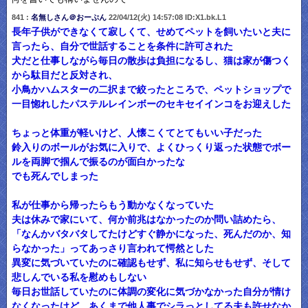
841 :
名無しさん＠おーぷん
22/04/12(火) 14:57:08 ID:X1.bk.L1
長年子供ができなくて寂しくて、せめてペットを飼いたいと夫に
言ったら、自分で世話することを条件に許可された
犬だと仕事しながら毎日の散歩は負担になるし、猫は家が傷つく
から駄目だと反対され、
小鳥かハムスターの二択まで絞ったところで、ペットショップで
一目惚れしたパステルレインボーのセキセイインコをお迎えした
ちょっと体重が軽いけど、人懐こくてとてもいい子だった
鈴入りのボールがお気に入りで、よくひっくり返った状態でボー
ルを両脚で掴んで振るのが面白かったな
でも死んでしまった
私が仕事から帰ったらもう動かなくなっていた
夫は休みで家にいて、何か前兆はなかったのか問い詰めたら、
「なんかバタバタしてたけどすぐ静かになった、死んだのか、知
らなかった」ってあっさり言われて愕然とした
異変に気づいていたのに確認もせず、私に知らせもせず、そして
悲しんでいる私を慰めもしない
毎日お世話していたのに体調の変化に気づかなかった自分が情け
なくなったけど、あくまで他人事でシラっとしてる夫も許せなか