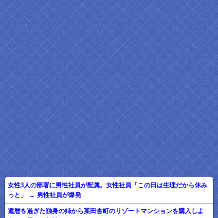
女性3人の部署に男性社員が配属。女性社員「この日は生理だから休み
っと」 → 男性社員が爆発
還暦を過ぎた独身の姉から某田舎町のリゾートマンションを購入しよ