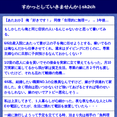
すかっとしていきませんか | sk2ch
【あたおか】 俺「好きです！」 同僚「生理的に無理ー」 → 1年後…
もしかしたら俺と同じ症状の人いるんじゃないかと思って書いてみ
る。
6/6出産入院にあたって妻が上の子を俺に任せようとする。稼いでるの
は俺なんだから仕事させてくれ。週末はダイビングに行くのに。専業
主婦なのに旦那に子供預けるなんておかしくない？
1/2昔の恋人に金を貢いでその借金を実家に立て替えてもらった。月10
万実家に返してるから我が家は貧乏生活。専業の嫁に月２千円も渡し
ていたけど、それも忘れて離婚の危機…
4/6私、結婚したい職業NO.1の公務員なんですけど、嫁が子供連れて家
出した。全く理由は思いつかないけど強いてあげるとすれば母のせい
かもしれない。嫁のせいでアトピー悪化しそう→
私は上京してきて、１人暮らしが心細かった。夜な夜な色んな人とLIN
Eや電話してたが、生活に慣れて電話を放置していたら・・・
一緒に旅行しようって予定を立ててる時、泊まり先は相手の「魚料理