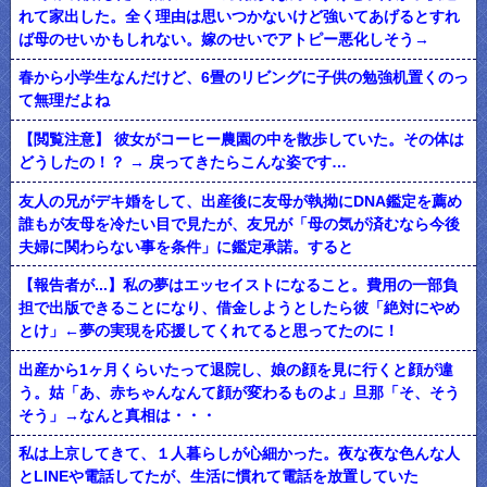
れて家出した。全く理由は思いつかないけど強いてあげるとすれ
ば母のせいかもしれない。嫁のせいでアトピー悪化しそう→
春から小学生なんだけど、6畳のリビングに子供の勉強机置くのっ
て無理だよね
【閲覧注意】 彼女がコーヒー農園の中を散歩していた。その体は
どうしたの！？ → 戻ってきたらこんな姿です…
友人の兄がデキ婚をして、出産後に友母が執拗にDNA鑑定を薦め
誰もが友母を冷たい目で見たが、友兄が「母の気が済むなら今後
夫婦に関わらない事を条件」に鑑定承諾。すると
【報告者が...】私の夢はエッセイストになること。費用の一部負
担で出版できることになり、借金しようとしたら彼「絶対にやめ
とけ」←夢の実現を応援してくれてると思ってたのに！
出産から1ヶ月くらいたって退院し、娘の顔を見に行くと顔が違
う。姑「あ、赤ちゃんなんて顔が変わるものよ」旦那「そ、そう
そう」→なんと真相は・・・
私は上京してきて、１人暮らしが心細かった。夜な夜な色んな人
とLINEや電話してたが、生活に慣れて電話を放置していた