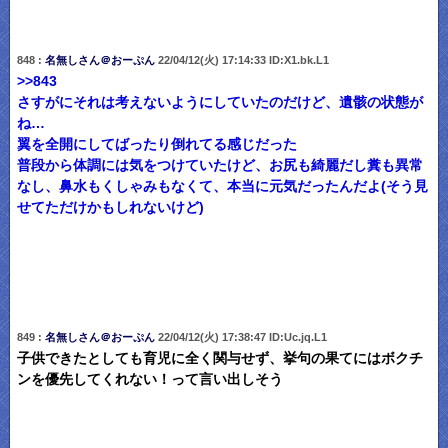
848 :
名無しさん＠おーぷん
22/04/12(火) 17:14:33 ID:X1.bk.L1
>>843
さすがにそれは考えないようにしていたのだけど、遺骸の状態が
ね…
翼を全開にしてばったり倒れてる感じだった
普段から体調には気をつけていたけど、お尻も綺麗だし糞も異常
なし、鼻水もくしゃみもなくて、本当に元気だったんだよ(そう見
せてただけかもしれないけど)
849 :
名無しさん＠おーぷん
22/04/12(火) 17:38:47 ID:Uc.jq.L1
子供できたとしても育児に全く関与せず、挙句の果てにはボクチ
ンを優先してくれない！って言い出しそう