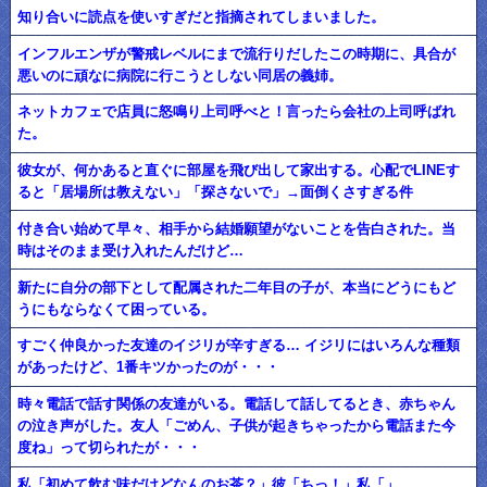
知り合いに読点を使いすぎだと指摘されてしまいました。
インフルエンザが警戒レベルにまで流行りだしたこの時期に、具合が
悪いのに頑なに病院に行こうとしない同居の義姉。
ネットカフェで店員に怒鳴り上司呼べと！言ったら会社の上司呼ばれ
た。
彼女が、何かあると直ぐに部屋を飛び出して家出する。心配でLINEす
ると「居場所は教えない」「探さないで」→面倒くさすぎる件
付き合い始めて早々、相手から結婚願望がないことを告白された。当
時はそのまま受け入れたんだけど…
新たに自分の部下として配属された二年目の子が、本当にどうにもど
うにもならなくて困っている。
すごく仲良かった友達のイジリが辛すぎる… イジリにはいろんな種類
があったけど、1番キツかったのが・・・
時々電話で話す関係の友達がいる。電話して話してるとき、赤ちゃん
の泣き声がした。友人「ごめん、子供が起きちゃったから電話また今
度ね」って切られたが・・・
私「初めて飲む味だけどなんのお茶？」彼「ちっ！」私「」