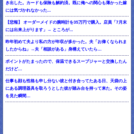
き出した。カードも保険も解約済。既に俺への関心も薄かった嫁
には気づかれなかった...
【悲報】 オーダーメイドの腕時計を35万円で購入。店員「7月末
には出来上がります」→ ところが...
昨年初めて夫より私の方が年収が多かった。夫「お偉くなられま
したからね」→夫「相談がある」身構えていたら…
ポイントがたまったので、保温できるスープジャーと交換したん
だけど…
仕事も顔も性格も申し分ない彼と付き合ってたある日、天袋の上
にある調理器具を取ろうとした彼が踏み台を持って来た。その姿
を見た瞬間…