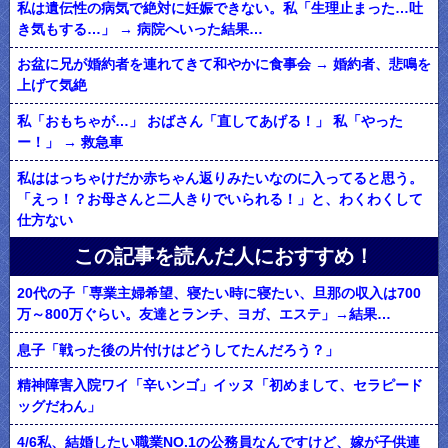
私は遺伝性の病気で絶対に妊娠できない。私「生理止まった…吐
き気もする…」 → 病院へいった結果…
お盆に兄が婚約者を連れてきて和やかに食事会 → 婚約者、悲鳴を
上げて気絶
私「おもちゃが…」 おばさん「直してあげる！」 私「やった
ー！」 → 救急車
私ははっちゃけだか赤ちゃん返りみたいなのに入ってると思う。
「えっ！？お母さんと二人きりでいられる！」と、わくわくして
仕方ない
この記事を読んだ人におすすめ！
20代の子「専業主婦希望、寝たい時に寝たい、旦那の収入は700
万～800万ぐらい。友達とランチ、ヨガ、エステ」→結果…
息子「戦った後の片付けはどうしてたんだろう？」
精神障害入院ワイ「辛いンゴ」イッヌ「初めまして、セラピード
ッグだわん」
4/6私、結婚したい職業NO.1の公務員なんですけど、嫁が子供連