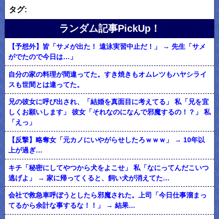
タグ:
ランダム記事PickUp！
【予想外】皆「サメが出た！ 遠泳実習中止だ！」 → 先生「サメ
がでたので今日は…」
自分の家の料理が間違ってた。すき焼きもオムレツもハヤシライ
スも世間とは違ってた。
兄の彼女に呼び出され、「結婚を真面目に考えてる」 私「兄を宜
しくお願いします」 彼女「それなのになんで邪魔するの！？」 私
「えっ」
【反撃】略奪女「元カノにいやがらせしたろｗｗｗ」 → 10年以
上が過ぎ…
キチ「秘密にしてやつから犬をよこせ」 私「なにってんだこいつ
逃げよ」 → 家に帰ってくると、飼い犬が消えてた…
会社で救急車呼ぼうとしたら邪魔された。上司「今日仕事溜まっ
てるから余計な事するな！！」 → 結果…