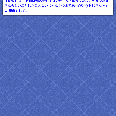
【賛否】 父「お前は俺の子じゃないw」私「知ってたよ。今までお父
さんらしいことしたことないじゃん！今までありがとうおじさんｗ」
→ 想像もして...