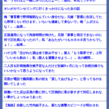
私「うちの父と一緒に作ったんだよー」→彼氏、本気でブチギレ
オレがカウンセリングに行くきっかけになった女の話
俺「養育費で野球観戦なんていい身分だな」元嫁「普通に生活してた
ら野球くらい行けます。いちいち連絡して来ないで」俺「ふざけん
な！」→結果…
正規雇用になって拘束時間が伸びた。旦那「家事と両立できないのに
何で正社員になったの？」私「あなたがいつもカネカネ言うからでし
ょ！」→結果…
ハゲ上司「注がれた酒は全て飲み干せ！」新人「もう限界です」上司
「いいから飲め！」私（新人を避難させよう…）→ 次の瞬間…
二人目を計画無痛分娩予定なんだけど妊娠9ヶ月になって自然分娩でも
いいかなって思うようになってきた
旦那が電話で義両親に私の杖を「貸してあげるよー」と言ってるのを
聞いてしまった
前働いてた店は店員の数に対して圧倒的に客が多すぎて対応しきれな
い事がしょっちゅうあった
【鬼砲】自殺した竹内結子さん、新たな衝撃エピソードが明かされ