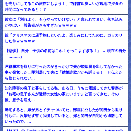
を売りにしてるこの旅館にしよう！」でほぼ即決→いざ現地で夕食の
時間になってみると！？
彼女に「別れよう、もうやっていけない」と言われてまい、落ち込み
がやばい←報告者がきもすぎたｗｗｗｗｗ
彼「クリスマスに店予約しといたよ」楽しみにしてたのに、ガッカリ
した件ｗｗｗｗｗ
【悲惨】 自分「子供の名前はこれ！かっこよすぎる！」 → 現在の自分
「………」
戸籍謄本を取りに行ったのがきっかけで夫が婚姻届を出してなかった
事が発覚した→即別居して夫に「結婚詐欺だから訴える！」と伝えた
ら信じられない...
知的障害の息子と暮らしてる私。ある日、うちに電話してきた警察が
『お宅の息子さんが近所の女性の家にいます』と言ってきた。その
後、息子を迎え...
帰宅すると、嫁が男とイチャついてた。部屋に凸したが間男から返り
討ちに。反撃せず暫く我慢していると、嫁と間男が自宅から退散して
いったので、...