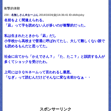
衝撃的体験
230 :
名無しさん＠おーぷん
2014/10/24(金)14:36:41 ID:dklIvjxby
名前をよく間違えられる。
「凪」って字を読めない人が多いのが衝撃的だった。
私は生まれたときから「凪」だし
小学校から高校まで普通に呼ばれてたし、大して難しくない誰で
も読めるもんだと思ってた。
社会に出てから「かえでさん？」「た、たこ？」と誤読する人が
多くてショックを受けたわ。
上司にはＤＱＮネームって言われるし最悪。
「なぎ」って読むんだけどそんなに変な名前かなぁ・・
スポンサーリンク