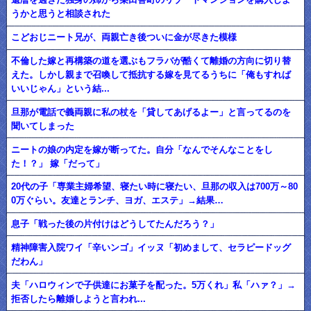
うかと思うと相談された
こどおじニート兄が、両親亡き後ついに金が尽きた模様
不倫した嫁と再構築の道を選ぶもフラバが酷くて離婚の方向に切り替
えた。しかし親まで召喚して抵抗する嫁を見てるうちに「俺もすれば
いいじゃん」という結...
旦那が電話で義両親に私の杖を「貸してあげるよー」と言ってるのを
聞いてしまった
ニートの娘の内定を嫁が断ってた。自分「なんでそんなことをし
た！？」 嫁「だって」
20代の子「専業主婦希望、寝たい時に寝たい、旦那の収入は700万～80
0万ぐらい。友達とランチ、ヨガ、エステ」→結果…
息子「戦った後の片付けはどうしてたんだろう？」
精神障害入院ワイ「辛いンゴ」イッヌ「初めまして、セラピードッグ
だわん」
夫「ハロウィンで子供達にお菓子を配った。5万くれ」私「ハァ？」→
拒否したら離婚しようと言われ...