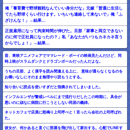
俺「養育費で野球観戦なんていい身分だな」元嫁「普通に生活し
てたら野球くらい行けます。いちいち連絡して来ないで」俺「ふ
ざけんな！」→結果…
正規雇用になって拘束時間が伸びた。旦那「家事と両立できない
のに何で正社員になったの？」私「あなたがいつもカネカネ言う
からでしょ！」→結果…
昔、東映アニメフェアでママレード・ボーイの映画見たんだけど、同
時上映がスラムダンクとドラゴンボールだったんだよな。
うちの旦那、よく漢字を読み間違える上に、 意味が通らなくなるのを
お構いなしにそのまま無理やり読もうとする。
知り合いに読点を使いすぎだと指摘されてしまいました。
インフルエンザが警戒レベルにまで流行りだしたこの時期に、具合が
悪いのに頑なに病院に行こうとしない同居の義姉。
ネットカフェで店員に怒鳴り上司呼べと！言ったら会社の上司呼ばれ
た。
彼女が、何かあると直ぐに部屋を飛び出して家出する。心配でLINEす