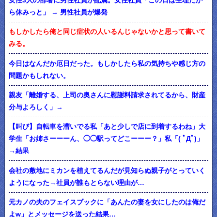
ら休みっと」 → 男性社員が爆発
もしかしたら俺と同じ症状の人いるんじゃないかと思って書いて
みる。
今日はなんだか厄日だった。もしかしたら私の気持ちや感じ方の
問題かもしれない。
親友「離婚する、上司の奥さんに慰謝料請求されてるから、財産
分与よろしく」→
【叫び】自転車を漕いでる私「あと少しで店に到着するわね」大
学生「お姉さーーーん、◯◯駅ってどこーーー？」私「( ﾟДﾟ)」
→結果
会社の敷地にミカンを植えてるんだが見知らぬ親子がとっていく
ようになった→社員が誰もとらない理由が…
元カノの夫のフェイスブックに「あんたの妻を女にしたのは俺だ
よw」とメッセージを送った結果…