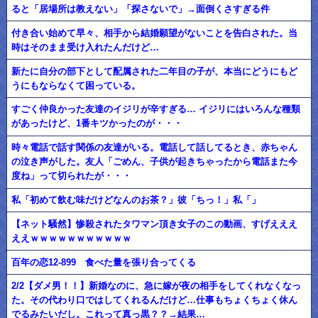
ると「居場所は教えない」「探さないで」→面倒くさすぎる件
付き合い始めて早々、相手から結婚願望がないことを告白された。当
時はそのまま受け入れたんだけど…
新たに自分の部下として配属された二年目の子が、本当にどうにもど
うにもならなくて困っている。
すごく仲良かった友達のイジリが辛すぎる… イジリにはいろんな種類
があったけど、1番キツかったのが・・・
時々電話で話す関係の友達がいる。電話して話してるとき、赤ちゃん
の泣き声がした。友人「ごめん、子供が起きちゃったから電話また今
度ね」って切られたが・・・
私「初めて飲む味だけどなんのお茶？」彼「ちっ！」私「」
【ネット騒然】惨殺されたタワマン頂き女子のこの動画、すげえええ
ええｗｗｗｗｗｗｗｗｗｗｗ
百年の恋12-899 食べた量を張り合ってくる
2/2【ダメ男！！】新婚なのに、急に嫁が夜の相手をしてくれなくなっ
た。その代わり口ではしてくれるんだけど…仕事もちょくちょく休ん
でるみたいだし。これって真っ黒？？→結果…