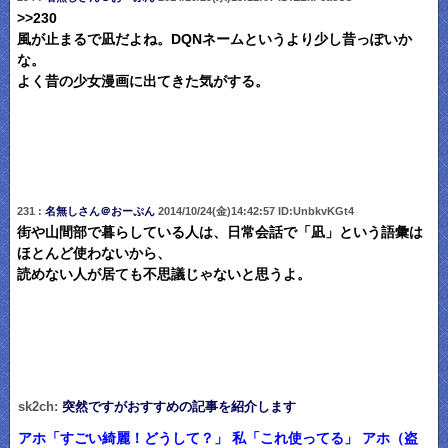
>>230
風が止まるで凪だよね。DQNネームというより少し昔っぽいか
な。
よく昔の少女漫画に出てきた気がする。
231 :
名無しさん＠おーぷん
2014/10/24(金)14:42:57 ID:UnbkvKGt4
街や山間部で暮らしている人は、日常会話で「凪」という語彙は
ほとんど使わないから、
読めない人が居ても不思議じゃないと思うよ。
sk2ch:
突然ですがおすすめの記事を紹介します
アホ「すごい綺麗！どうして？」 私「これ使ってる」 アホ（盗