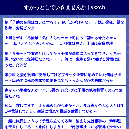
すかっとしていきませんか | sk2ch
嫁「子供の名前はコレにする！」 俺「ふざけんな」 → 妹が発狂、親父
鉄拳、お袋ビンタ
上司とデキてる後輩「気に入らねーｗ上司使って辞めさせたろｗｗ
ｗ」 私「どうしたらいいか…」 → 後輩は消え、上司は家庭崩壊
嫁「リモートで友達と話してたら子供が画面に入ってきてさ、うち子
供いないのに無神経だよね・・・」俺は一生嫁と添い遂げる覚悟はあ
った。だけど…
娘(0歳)と妻が同時に発熱してけどブラック企業に勤めていた俺はサポ
ート出来ずに俺の実家で面倒を見てもらったんだが大失敗だった
春から小学生なんだけど、6畳のリビングに子供の勉強机置くのって無
理だよね
私は上京してきて、１人暮らしが心細かった。夜な夜な色んな人とLIN
Eや電話してたが、生活に慣れて電話を放置していたら・・・
一緒に旅行しようって予定を立ててる時、泊まり先は相手の「魚料理
を売りにしてるこの旅館にしよう！」でほぼ即決→いざ現地で夕食の