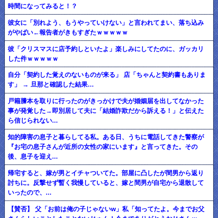
時間になってみると！？
彼女に「別れよう、もうやっていけない」と言われてまい、落ち込み
がやばい←報告者がきもすぎたｗｗｗｗｗ
彼「クリスマスに店予約しといたよ」楽しみにしてたのに、ガッカリ
した件ｗｗｗｗｗ
自分「契約した覚えのないものが来る」 店「ちゃんと契約書もありま
す」 → 旦那と確認した結果…
戸籍謄本を取りに行ったのがきっかけで夫が婚姻届を出してなかった
事が発覚した→即別居して夫に「結婚詐欺だから訴える！」と伝えた
ら信じられない...
知的障害の息子と暮らしてる私。ある日、うちに電話してきた警察が
『お宅の息子さんが近所の女性の家にいます』と言ってきた。その
後、息子を迎え...
帰宅すると、嫁が男とイチャついてた。部屋に凸したが間男から返り
討ちに。反撃せず暫く我慢していると、嫁と間男が自宅から退散して
いったので、...
【賛否】 父「お前は俺の子じゃないw」私「知ってたよ。今までお父