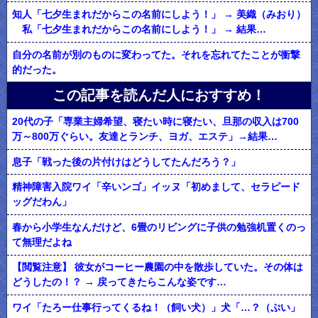
知人「七夕生まれだからこの名前にしよう！」 → 美織（みおり）
私「七夕生まれだからこの名前にしよう！」 → 結果…
自分の名前が別のものに変わってた。それを忘れてたことが衝撃
的だった。
この記事を読んだ人におすすめ！
20代の子「専業主婦希望、寝たい時に寝たい、旦那の収入は700
万～800万ぐらい。友達とランチ、ヨガ、エステ」→結果…
息子「戦った後の片付けはどうしてたんだろう？」
精神障害入院ワイ「辛いンゴ」イッヌ「初めまして、セラピード
ッグだわん」
春から小学生なんだけど、6畳のリビングに子供の勉強机置くのっ
て無理だよね
【閲覧注意】 彼女がコーヒー農園の中を散歩していた。その体は
どうしたの！？ → 戻ってきたらこんな姿です…
ワイ「たろー仕事行ってくるね！（飼い犬）」犬「…？（ぷい」