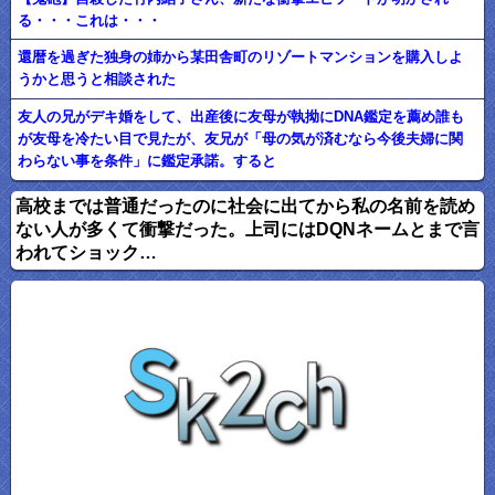
る・・・これは・・・
還暦を過ぎた独身の姉から某田舎町のリゾートマンションを購入しよ
うかと思うと相談された
友人の兄がデキ婚をして、出産後に友母が執拗にDNA鑑定を薦め誰も
が友母を冷たい目で見たが、友兄が「母の気が済むなら今後夫婦に関
わらない事を条件」に鑑定承諾。すると
高校までは普通だったのに社会に出てから私の名前を読め
ない人が多くて衝撃だった。上司にはDQNネームとまで言
われてショック…