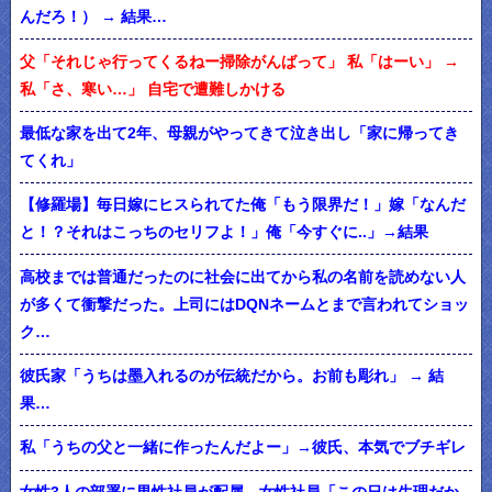
んだろ！） → 結果…
父「それじゃ行ってくるねー掃除がんばって」 私「はーい」 →
私「さ、寒い…」 自宅で遭難しかける
最低な家を出て2年、母親がやってきて泣き出し「家に帰ってき
てくれ」
【修羅場】毎日嫁にヒスられてた俺「もう限界だ！」嫁「なんだ
と！？それはこっちのセリフよ！」俺「今すぐに..」→結果
高校までは普通だったのに社会に出てから私の名前を読めない人
が多くて衝撃だった。上司にはDQNネームとまで言われてショッ
ク…
彼氏家「うちは墨入れるのが伝統だから。お前も彫れ」 → 結
果…
私「うちの父と一緒に作ったんだよー」→彼氏、本気でブチギレ
女性3人の部署に男性社員が配属。女性社員「この日は生理だか