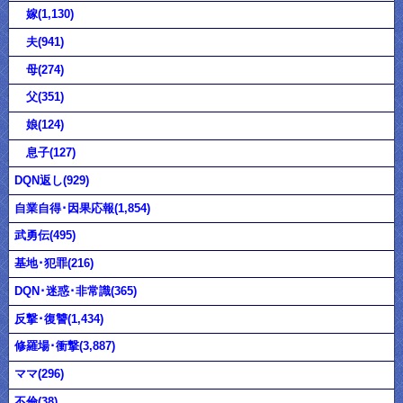
嫁(1,130)
夫(941)
母(274)
父(351)
娘(124)
息子(127)
DQN返し(929)
自業自得･因果応報(1,854)
武勇伝(495)
基地･犯罪(216)
DQN･迷惑･非常識(365)
反撃･復讐(1,434)
修羅場･衝撃(3,887)
ママ(296)
不倫(38)