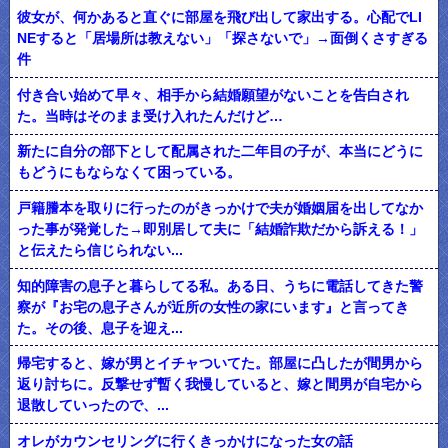
彼女が、何かあると直ぐに部屋を飛び出して家出する。心配でLI
NEすると「居場所は教えない」「探さないで」→面倒くさすぎる
件
付き合い始めて早々、相手から結婚願望がないことを告白され
た。当時はそのまま受け入れたんだけど…
新たに自分の部下として配属された二年目の子が、本当にどうに
もどうにもならなくて困っている。
戸籍謄本を取りに行ったのがきっかけで夫が婚姻届を出してなか
った事が発覚した→即別居して夫に「結婚詐欺だから訴える！」
と伝えたら信じられない...
知的障害の息子と暮らしてる私。ある日、うちに電話してきた警
察が『お宅の息子さんが近所の女性の家にいます』と言ってき
た。その後、息子を迎え...
帰宅すると、嫁が男とイチャついてた。部屋に凸したが間男から
返り討ちに。反撃せず暫く我慢していると、嫁と間男が自宅から
退散していったので、...
オレがカウンセリングに行くきっかけになった女の話