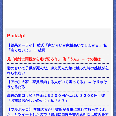
PickUp!
【結果オーライ】 彼氏「家ひろいｗ家賃高いでしょｗｗ」 私
「高くないよ」 → 破局
兄「絶対に両親から逃げ切ろう」 俺「うん」 → その後は…
妻のせいで子供が死んだ。凍え死んだ娘に触った時の感触が忘
れられない
【アホ】大家「家賃滞納する人がいて困ってる」 → そりゃそ
うなるだろ
高速の出口→私「料金は３２００円か…はい３２００円」彼
「お前頭おかしいのか！」私「え？」
【フルボッコ】 学部の女が「彼氏が食事に連れて行ってくれ
た」とツイートしたので『SNSに自慢を書き込む女は彼氏をア