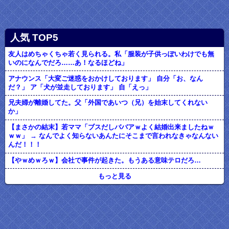
人気 TOP5
友人はめちゃくちゃ若く見られる。私「服装が子供っぽいわけでも無
いのになんでだろ……あ！なるほどね」
アナウンス「大変ご迷惑をおかけしております」 自分「お、なん
だ？」 ア「犬が並走しております」 自「えっ」
兄夫婦が離婚してた。父「外国であいつ（兄）を始末してくれない
か」
【まさかの結末】若ママ「ブスだしババアｗよく結婚出来ましたねｗ
ｗｗ」 → なんでよく知らないあんたにそこまで言われなきゃなんない
んだ！！！
【やｗめｗろｗ】会社で事件が起きた。もうある意味テロだろ…
もっと見る