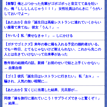
【衝撃】俺とぶつかった先輩がゴボゴボっと音立てて血を吐い
た。俺「ししししんじゃう！！！」 女性社員はのんきに「うがい
しておいでよー」
【あたおか】自分「誕生日は高級レストランに連れていくからい
い服着て来てね」 彼女「うん！」 →
【ヤバい】私「痩せなきゃ！」 → しにかける
【ガチでゴミクズ】来年の春に籍を入れる予定の婚約者がいる。
でも一昨日、とてもじゃないけど耐えられない、これから先この
人とは生きていけないって出来事があった
数年前の結婚式の話。新婦「お前のせいで姑と上手くいかない」
→ 自業自得
【ゴミ】彼氏「誕生日はレストランに行きたい」 私「おｋ」 →
騙され、人気の無い暗闇に…
【あたおか】宝くじに当選した結果、元旦那が…
同僚「嫁を旅行に連れていこう！サプライズできっと驚くぞ！」
→ 結果…