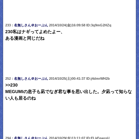
233 :
名無しさん＠おーぷん
2014/10/24(金)16:09:58 ID:3q9mG2HZq
230私はナギってよめたよー、
ある漫画と同じだね
252 :
名無しさん＠おーぷん
2014/10/25(土)00:41:37 ID:j4dmrWH2b
>>230
MEGUMIの息子も凪でなぎ君な事を思い出した。夕凪って知らな
い人も居るのね
294 :
名無しさん＠おーぷん
2014/10/29(水)13:11:07 ID:ELkFeaosU