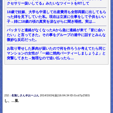
クセサリー扱いしてる』みたいなツイートをRTして
18歳で妊娠、大学も中退して出産費用も全部両親に出してもら
った姉を見下していた私。現在は立派に仕事をして子供もいい
子→姉に18歳の頃の真実を涙ながらに聞き唖然。実は…
パッタリと連絡がなくなったAから急に連絡が来て「皆に会い
たい」と言ってきた。その事をグループの連中に話すとみんな
微妙な反応だった。
お取り寄せした豚肉が届いたので何を作ろうか考えてたら同じ
マンションの女性が「一緒に焼肉パーティーしましょうよ」と
突撃してきた→無理なので追い払ったら…
232 :
名無しさん＠おーぷん
2014/10/24(金)16:04:34 ID:Gcd7pZ5EG
し、…虱