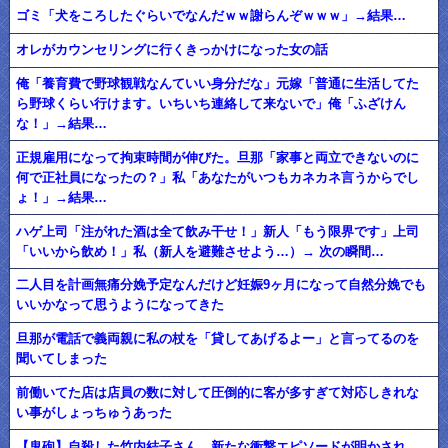
ゴミ「犬をころしたぐらいでなんだｗｗ謝らんぞｗｗｗ」→結果…
オレがカウンセリングに行くきっかけになった女の話
俺「養育費で野球観戦なんていい身分だな」元嫁「普通に生活してた
ら野球くらい行けます。いちいち連絡して来ないで」俺「ふざけん
な！」→結果…
正規雇用になって拘束時間が伸びた。旦那「家事と両立できないのに
何で正社員になったの？」私「あなたがいつもカネカネ言うからでし
ょ！」→結果…
ハゲ上司「注がれた酒は全て飲み干せ！」新人「もう限界です」上司
「いいから飲め！」私（新人を避難させよう…）→ 次の瞬間…
二人目を計画無痛分娩予定なんだけど妊娠9ヶ月になって自然分娩でも
いいかなって思うようになってきた
旦那が電話で義両親に私の杖を「貸してあげるよー」と言ってるのを
聞いてしまった
前働いてた店は店員の数に対して圧倒的に客が多すぎて対応しきれな
い事がしょっちゅうあった
【鬼砲】自殺した竹内結子さん、新たな衝撃エピソードが明かされ