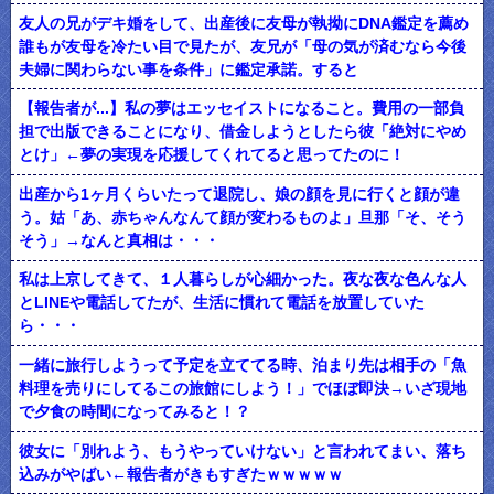
友人の兄がデキ婚をして、出産後に友母が執拗にDNA鑑定を薦め
誰もが友母を冷たい目で見たが、友兄が「母の気が済むなら今後
夫婦に関わらない事を条件」に鑑定承諾。すると
【報告者が...】私の夢はエッセイストになること。費用の一部負
担で出版できることになり、借金しようとしたら彼「絶対にやめ
とけ」←夢の実現を応援してくれてると思ってたのに！
出産から1ヶ月くらいたって退院し、娘の顔を見に行くと顔が違
う。姑「あ、赤ちゃんなんて顔が変わるものよ」旦那「そ、そう
そう」→なんと真相は・・・
私は上京してきて、１人暮らしが心細かった。夜な夜な色んな人
とLINEや電話してたが、生活に慣れて電話を放置していた
ら・・・
一緒に旅行しようって予定を立ててる時、泊まり先は相手の「魚
料理を売りにしてるこの旅館にしよう！」でほぼ即決→いざ現地
で夕食の時間になってみると！？
彼女に「別れよう、もうやっていけない」と言われてまい、落ち
込みがやばい←報告者がきもすぎたｗｗｗｗｗ