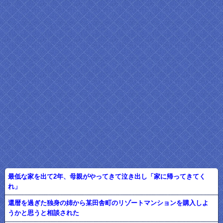
最低な家を出て2年、母親がやってきて泣き出し「家に帰ってきてく
れ」
還暦を過ぎた独身の姉から某田舎町のリゾートマンションを購入しよ
うかと思うと相談された