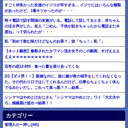
すごく仲良かった友達のイジリが辛すぎる… イジリにはいろんな種類
があったけど、1番キツかったのが・・・
時々電話で話す関係の友達がいる。電話して話してるとき、赤ちゃん
の泣き声がした。友人「ごめん、子供が起きちゃったから電話また今
度ね」って切られたが・・・
私「初めて飲む味だけどなんのお茶？」彼「ちっ！」私「」
【ネット騒然】惨殺されたタワマン頂き女子のこの動画、すげえええ
ええｗｗｗｗｗｗｗｗｗｗｗ
百年の恋12-899 食べた量を張り合ってくる
2/2【ダメ男！！】新婚なのに、急に嫁が夜の相手をしてくれなくなっ
た。その代わり口ではしてくれるんだけど…仕事もちょくちょく休ん
でるみたいだし。これって真っ黒？？→結果…
シンママはやめとけおじさん「シンママはやめとけ」ワイ「大丈夫や
ろ」婚姻届け提出⇒結果！！
カテゴリー
管理人の一押し(345)