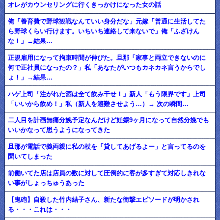
オレがカウンセリングに行くきっかけになった女の話
俺「養育費で野球観戦なんていい身分だな」元嫁「普通に生活してた
ら野球くらい行けます。いちいち連絡して来ないで」俺「ふざけん
な！」→結果…
正規雇用になって拘束時間が伸びた。旦那「家事と両立できないのに
何で正社員になったの？」私「あなたがいつもカネカネ言うからでし
ょ！」→結果…
ハゲ上司「注がれた酒は全て飲み干せ！」新人「もう限界です」上司
「いいから飲め！」私（新人を避難させよう…）→ 次の瞬間…
二人目を計画無痛分娩予定なんだけど妊娠9ヶ月になって自然分娩でも
いいかなって思うようになってきた
旦那が電話で義両親に私の杖を「貸してあげるよー」と言ってるのを
聞いてしまった
前働いてた店は店員の数に対して圧倒的に客が多すぎて対応しきれな
い事がしょっちゅうあった
【鬼砲】自殺した竹内結子さん、新たな衝撃エピソードが明かされ
る・・・これは・・・