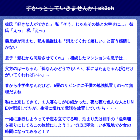
すかっとしていきませんか | sk2ch
彼氏「好きな人ができた」 私「そう、じゃあその娘とお幸せに…」 彼
氏「えっ」 私「えっ」
義兄嫁が消えた。私も義従妹も「消えてくれて嬉しい」と言う感情し
かない
息子「頼むから同居させてくれ」→相続したマンションを息子は…
父方のばーちゃん「孫なんかどうでもいい、私にはたぁちゃん(父)だけ
がいてくれればいい」→
春から小学生なんだけど、6畳のリビングに子供の勉強机置くのって無
理だよね
私は上京してきて、１人暮らしが心細かった。夜な夜な色んな人とLIN
Eや電話してたが、生活に慣れて電話を放置していたら・・・
一緒に旅行しようって予定を立ててる時、泊まり先は相手の「魚料理
を売りにしてるこの旅館にしよう！」でほぼ即決→いざ現地で夕食の
時間になってみると！？