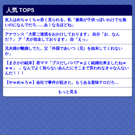
人気 TOP5
友人はめちゃくちゃ若く見られる。私「服装が子供っぽいわけでも無
いのになんでだろ……あ！なるほどね」
アナウンス「大変ご迷惑をおかけしております」 自分「お、なん
だ？」 ア「犬が並走しております」 自「えっ」
兄夫婦が離婚してた。父「外国であいつ（兄）を始末してくれない
か」
【まさかの結末】若ママ「ブスだしババアｗよく結婚出来ましたねｗ
ｗｗ」 → なんでよく知らないあんたにそこまで言われなきゃなんない
んだ！！！
【やｗめｗろｗ】会社で事件が起きた。もうある意味テロだろ…
もっと見る