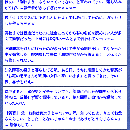
彼女に「別れよう、もうやっていけない」と言われてまい、落ち込み
がやばい←報告者がきもすぎたｗｗｗｗｗ
彼「クリスマスに店予約しといたよ」楽しみにしてたのに、ガッカリ
した件ｗｗｗｗｗ
高校までは普通だったのに社会に出てから私の名前を読めない人が多
くて衝撃だった。上司にはDQNネームとまで言われてショック…
戸籍謄本を取りに行ったのがきっかけで夫が婚姻届を出してなかった
事が発覚した→即別居して夫に「結婚詐欺だから訴える！」と伝えた
ら信じられない...
知的障害の息子と暮らしてる私。ある日、うちに電話してきた警察が
『お宅の息子さんが近所の女性の家にいます』と言ってきた。その
後、息子を迎え...
帰宅すると、嫁が男とイチャついてた。部屋に凸したが間男から返り
討ちに。反撃せず暫く我慢していると、嫁と間男が自宅から退散して
いったので、...
【賛否】 父「お前は俺の子じゃないw」私「知ってたよ。今までお父
さんらしいことしたことないじゃん！今までありがとうおじさんｗ」
→ 想像もして...