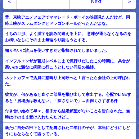
«
Next
»
昔、東映アニメフェアでママレード・ボーイの映画見たんだけど、同
時上映がスラムダンクとドラゴンボールだったんだよな。
うちの旦那、よく漢字を読み間違える上に、 意味が通らなくなるのを
お構いなしにそのまま無理やり読もうとする。
知り合いに読点を使いすぎだと指摘されてしまいました。
インフルエンザが警戒レベルにまで流行りだしたこの時期に、具合が
悪いのに頑なに病院に行こうとしない同居の義姉。
ネットカフェで店員に怒鳴り上司呼べと！言ったら会社の上司呼ばれ
た。
彼女が、何かあると直ぐに部屋を飛び出して家出する。心配でLINEす
ると「居場所は教えない」「探さないで」→面倒くさすぎる件
付き合い始めて早々、相手から結婚願望がないことを告白された。当
時はそのまま受け入れたんだけど…
新たに自分の部下として配属された二年目の子が、本当にどうにもど
うにもならなくて困っている。