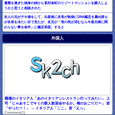
還暦を過ぎた独身の姉から某田舎町のリゾートマンションを購入しよ
うかと思うと相談された
友人の兄がデキ婚をして、出産後に友母が執拗にDNA鑑定を薦め誰も
が友母を冷たい目で見たが、友兄が「母の気が済むなら今後夫婦に関
わらない事を条件」に鑑定承諾。すると
外国人
職場のイタリア人「あのイタリアンレストラン行ってみたい」 上
司「じゃあそこでキミの新人歓迎会やるか。俺のおごりだー」 皆
「やったー！」 → イタリア人「ここ」 皆「えっ」
Comment(1)