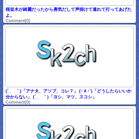
桜並木が綺麗だったから勇気だして声掛けて連れて行ってあげた
よ。
Comment(0)
(´_ゝ｀)「アナタ、アソブ、コレ？」 (･Ａ･`)「どうしたらいいか
分からない」 (´_ゝ｀)「ヨシ、マツ、スコシ」
Comment(0)