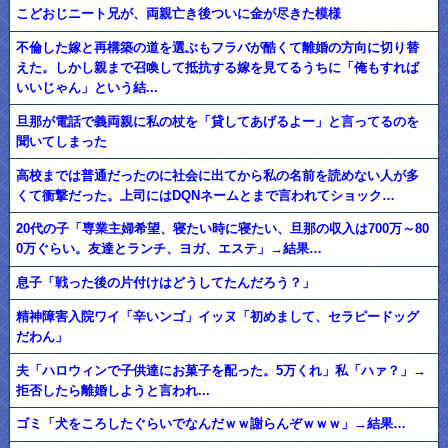
こどおじニート兄が、両親亡き後ついに金が尽きた模様
不倫した嫁と再構築の道を選ぶもフラバが酷くて離婚の方向に切り替
えた。しかし親まで召喚して抵抗する嫁を見てるうちに「俺もすれば
いいじゃん」という結...
旦那が電話で義両親に私の杖を「貸してあげるよー」と言ってるのを
聞いてしまった
高校までは普通だったのに社会に出てから私の名前を読めない人が多
くて衝撃だった。上司にはDQNネームとまで言われてショック…
20代の子「専業主婦希望、寝たい時に寝たい、旦那の収入は700万～80
0万ぐらい。友達とランチ、ヨガ、エステ」→結果…
息子「戦った後の片付けはどうしてたんだろう？」
精神障害入院ワイ「辛いンゴ」イッヌ「初めまして、セラピードッグ
だわん」
夫「ハロウィンで子供達にお菓子を配った。5万くれ」私「ハァ？」→
拒否したら離婚しようと言われ...
ゴミ「犬をころしたぐらいでなんだｗｗ謝らんぞｗｗｗ」→結果…