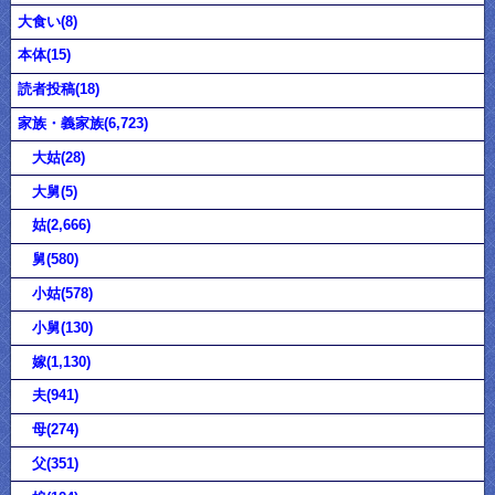
大食い(8)
本体(15)
読者投稿(18)
家族・義家族(6,723)
大姑(28)
大舅(5)
姑(2,666)
舅(580)
小姑(578)
小舅(130)
嫁(1,130)
夫(941)
母(274)
父(351)