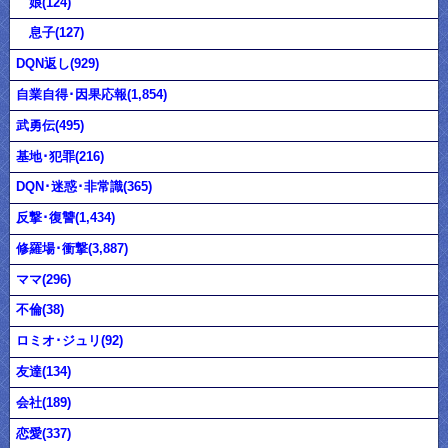
娘(124)
息子(127)
DQN返し(929)
自業自得･因果応報(1,854)
武勇伝(495)
基地･犯罪(216)
DQN･迷惑･非常識(365)
反撃･復讐(1,434)
修羅場･衝撃(3,887)
ママ(296)
不倫(38)
ロミオ･ジュリ(92)
友達(134)
会社(189)
恋愛(337)