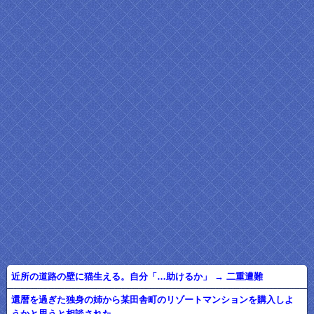
近所の道路の壁に猫生える。自分「…助けるか」 → 二重遭難
還暦を過ぎた独身の姉から某田舎町のリゾートマンションを購入しよ
うかと思うと相談された