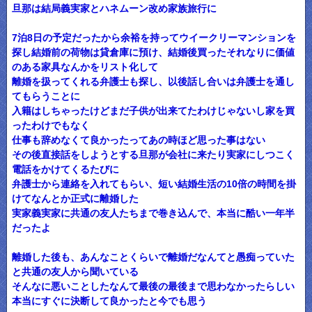
旦那は結局義実家とハネムーン改め家族旅行に
7泊8日の予定だったから余裕を持ってウイークリーマンションを
探し結婚前の荷物は貸倉庫に預け、結婚後買ったそれなりに価値
のある家具なんかをリスト化して
離婚を扱ってくれる弁護士も探し、以後話し合いは弁護士を通し
てもらうことに
入籍はしちゃったけどまだ子供が出来てたわけじゃないし家を買
ったわけでもなく
仕事も辞めなくて良かったってあの時ほど思った事はない
その後直接話をしようとする旦那が会社に来たり実家にしつこく
電話をかけてくるたびに
弁護士から連絡を入れてもらい、短い結婚生活の10倍の時間を掛
けてなんとか正式に離婚した
実家義実家に共通の友人たちまで巻き込んで、本当に酷い一年半
だったよ
離婚した後も、あんなことくらいで離婚だなんてと愚痴っていた
と共通の友人から聞いている
そんなに悪いことしたなんて最後の最後まで思わなかったらしい
本当にすぐに決断して良かったと今でも思う