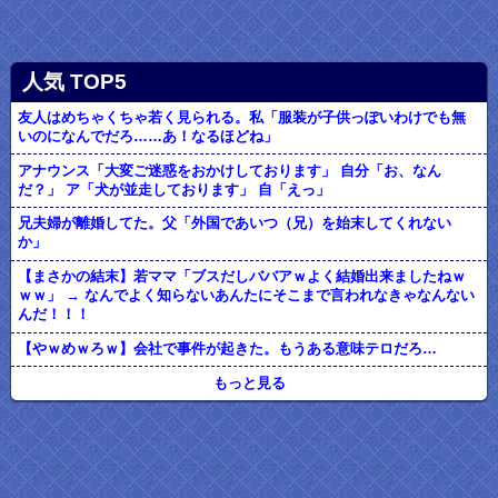
人気 TOP5
友人はめちゃくちゃ若く見られる。私「服装が子供っぽいわけでも無
いのになんでだろ……あ！なるほどね」
アナウンス「大変ご迷惑をおかけしております」 自分「お、なん
だ？」 ア「犬が並走しております」 自「えっ」
兄夫婦が離婚してた。父「外国であいつ（兄）を始末してくれない
か」
【まさかの結末】若ママ「ブスだしババアｗよく結婚出来ましたねｗ
ｗｗ」 → なんでよく知らないあんたにそこまで言われなきゃなんない
んだ！！！
【やｗめｗろｗ】会社で事件が起きた。もうある意味テロだろ…
もっと見る