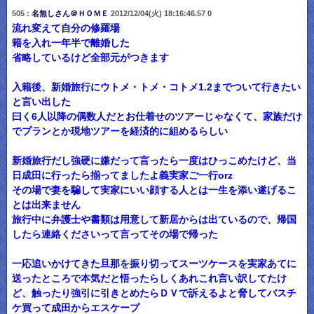
505 :
名無しさん＠ＨＯＭＥ
2012/12/04(火) 18:16:46.57 0
流れ変えて自分の修羅場
籍を入れ一年半で離婚した
省略しているけど全部元がつきます
入籍後、新婚旅行にウトメ・トメ・コトメ1.2までついて行きたい
と言い出した
曰く6人以降の偶数人だとお仕着せのツアーじゃなくて、家族だけ
でプランとか現地ツアーを経済的に組めるらしい
新婚旅行だし強硬に嫌だって言ったら一度はひっこめたけど、当
日成田に行ったら揃ってましたよ義実家ご一行orz
その場で妻を騙して実家にいい顔する人とは一生を添い遂げるこ
とは出来ません
旅行中に弁護士や書類は用意して新居からは出ているので、帰国
したら連絡くださいって言ってその場で帰った
一応追いかけてきた旦那を振り切ってスーツケースを実家あてに
送ったところで本気だと悟ったらしくあれこれ言い訳してたけ
ど、触ったり強引に引きとめたらＤＶで訴えるよと脅してバスチ
ケ買って成田からエスケープ