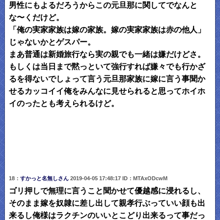
男性にもよるだろうからこの元旦那に関してでなんと
な〜くだけど。
「俺の実家家族は嫁の家族。嫁の実家家族は赤の他人」
じゃないかとゲスパー。
まあ普通は新婚旅行なら実の親でも一緒は嫌だけどさ。
もしくは当日まで黙っといて強行すれば嫌々でも行かざ
るを得ないでしょって言う元旦那家族に嫁に言う事聞か
せるカッコイイ俺をみんなに見せられると思ってホイホ
イのったとも考えられるけど。
18：
すかっと名無しさん
2019-04-05 17:48:17 ID：MTAxODcwM
ゴリ押しで無理に言うこと聞かせて優越感に浸れるし、
そのまま嫁を奴隷に差し出して親孝行ぶっていい顔も出
来るし俺様はラクチンのいいとこどり出来るって事だっ