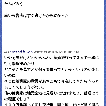
たんだろう
幸い報告者はすぐ逃げたから助かった
19：
すかっと名無しさん
2019-04-05 19:45:50 ID：MTI5MTA4O
いやぁ男だけどわからんわ。新婚旅行って２人で一緒に
行く場所決めたり
どこそこを見てとか何々を買ってとかそういうのが楽し
いのに
そこに義実家の意思があちこちで介在してきたらうっと
ぉしくてしょうがない。
俺の嫁実家は地元空港に見送りにだけ来たよ。普通はそ
の程度でしょ?
１００万歩譲って同じ飛行機、同じ国、だけど見て回る