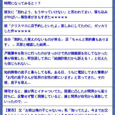
時間になってみると！？
彼女に「別れよう、もうやっていけない」と言われてまい、落ち込み
がやばい←報告者がきもすぎたｗｗｗｗｗ
彼「クリスマスに店予約しといたよ」楽しみにしてたのに、ガッカリ
した件ｗｗｗｗｗ
自分「契約した覚えのないものが来る」 店「ちゃんと契約書もありま
す」 → 旦那と確認した結果…
戸籍謄本を取りに行ったのがきっかけで夫が婚姻届を出してなかった
事が発覚した→即別居して夫に「結婚詐欺だから訴える！」と伝えた
ら信じられない...
知的障害の息子と暮らしてる私。ある日、うちに電話してきた警察が
『お宅の息子さんが近所の女性の家にいます』と言ってきた。その
後、息子を迎え...
帰宅すると、嫁が男とイチャついてた。部屋に凸したが間男から返り
討ちに。反撃せず暫く我慢していると、嫁と間男が自宅から退散して
いったので、...
【賛否】 父「お前は俺の子じゃないw」私「知ってたよ。今までお父