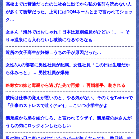
高校までは普通だったのに社会に出てから私の名前を読めない人
が多くて衝撃だった。上司にはDQNネームとまで言われてショッ
ク…
女さん「海外ではおしゃれ！日本は差別偏見がひどい！」 → そ
りゃ温泉にも入れないし破談になるやろなぁ…
近所の女子高生が妊娠→うちの子が原因だった…
女性3人の部署に男性社員が配属。女性社員「この日は生理だか
ら休みっと」 → 男性社員が爆発
略奪女の妹と毒親から逃げた先で再婚 → 再婚相手、刺される
彼氏は仕事の覚えが悪いのと、やる気がない。そのくせTwitterで
「仕事のストレスで吐く(^p^)」←こいつ小学生かよ
義弟嫁から弟を紹介しろ、と言われてウザイ。義弟嫁の妹さんが
うちの弟にロックオンしたらしい
風の強い日に車にかけていたカバーが無くなってた。数日後、向