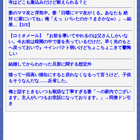
寺はどこも激込みだけど耐えられる？と
妻のママ友と浮気中。妻「日曜にママ友がくる。あなたも 絶
対 に家にいてね」俺「えっ（バレたのか？まさかなw）」→結
果…【1/3】
【ロミオメール】 『お前を導いてやれるのは父さんしかいな
い。今お前は暗闇の中で道を失っているだけだ。早く光のもと
へ戻っておいで』⇒インパクト弱いけどちょこちょこきて鬱陶
しい
結婚してからわかった旦那に関する想定外
猫って一回高い猫缶にすると戻れなくなるって言うけど、子供
もそうなんだな……反省した。
俺と話すときもいつも敬語な丁寧すぎる妻「～の家内でござい
ます。主人がいつもお世話になっております。」→同僚ドン引
き