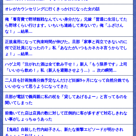
オレがカウンセリングに行くきっかけになった女の話
俺「養育費で野球観戦なんていい身分だな」元嫁「普通に生活してた
ら野球くらい行けます。いちいち連絡して来ないで」俺「ふざけん
な！」→結果…
正規雇用になって拘束時間が伸びた。旦那「家事と両立できないのに
何で正社員になったの？」私「あなたがいつもカネカネ言うからでし
ょ！」→結果…
ハゲ上司「注がれた酒は全て飲み干せ！」新人「もう限界です」上司
「いいから飲め！」私（新人を避難させよう…）→ 次の瞬間…
二人目を計画無痛分娩予定なんだけど妊娠9ヶ月になって自然分娩でも
いいかなって思うようになってきた
旦那が電話で義両親に私の杖を「貸してあげるよー」と言ってるのを
聞いてしまった
前働いてた店は店員の数に対して圧倒的に客が多すぎて対応しきれな
い事がしょっちゅうあった
【鬼砲】自殺した竹内結子さん、新たな衝撃エピソードが明かされ
る・・・これは・・・