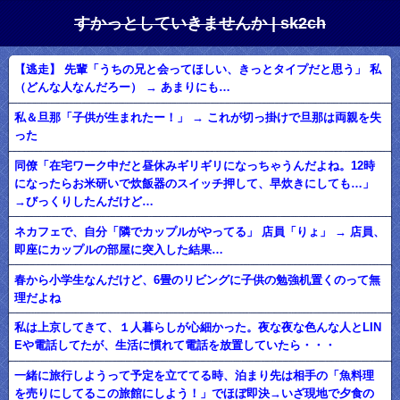
すかっとしていきませんか | sk2ch
【逃走】 先輩「うちの兄と会ってほしい、きっとタイプだと思う」 私
（どんな人なんだろー） → あまりにも…
私＆旦那「子供が生まれたー！」 → これが切っ掛けで旦那は両親を失
った
同僚「在宅ワーク中だと昼休みギリギリになっちゃうんだよね。12時
になったらお米研いで炊飯器のスイッチ押して、早炊きにしても…」
→びっくりしたんだけど…
ネカフェで、自分「隣でカップルがやってる」 店員「りょ」 → 店員、
即座にカップルの部屋に突入した結果…
春から小学生なんだけど、6畳のリビングに子供の勉強机置くのって無
理だよね
私は上京してきて、１人暮らしが心細かった。夜な夜な色んな人とLIN
Eや電話してたが、生活に慣れて電話を放置していたら・・・
一緒に旅行しようって予定を立ててる時、泊まり先は相手の「魚料理
を売りにしてるこの旅館にしよう！」でほぼ即決→いざ現地で夕食の