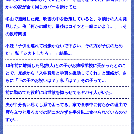
かいの家が全く同じカバーを掛けてた
冬山で遭難した俺。吹雪の中を散策していると、氷漬けの人を発
見した。俺「何かの縁だ。最後はコイツと一緒にいよう。」→そ
の数時間後…
不妊「子供を連れて出歩かないで下さい、その方が子供のため
だ」 私「シカトしたろ」 → 結果…
10年前に離婚した兄(故人)との子がお嬢様学校に受かったとのこ
とで、兄嫁から「入学費用と学費を援助してくれ」と連絡が。さ
らに「下の子のお祝いは？」私「は？」その子って…
前に勤めてた役所に出世欲を拗らせてるヤバイ人がいた。
夫が半分食い尽くし系で困ってる。家で食事中に何らかの理由で
席を立つと戻るまでの間におかずを半分以上食べられているので
すが…