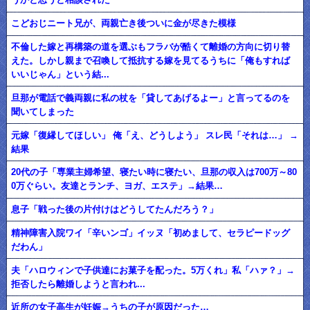
こどおじニート兄が、両親亡き後ついに金が尽きた模様
不倫した嫁と再構築の道を選ぶもフラバが酷くて離婚の方向に切り替
えた。しかし親まで召喚して抵抗する嫁を見てるうちに「俺もすれば
いいじゃん」という結...
旦那が電話で義両親に私の杖を「貸してあげるよー」と言ってるのを
聞いてしまった
元嫁「復縁してほしい」 俺「え、どうしよう」 スレ民「それは…」 →
結果
20代の子「専業主婦希望、寝たい時に寝たい、旦那の収入は700万～80
0万ぐらい。友達とランチ、ヨガ、エステ」→結果…
息子「戦った後の片付けはどうしてたんだろう？」
精神障害入院ワイ「辛いンゴ」イッヌ「初めまして、セラピードッグ
だわん」
夫「ハロウィンで子供達にお菓子を配った。5万くれ」私「ハァ？」→
拒否したら離婚しようと言われ...
近所の女子高生が妊娠→うちの子が原因だった…