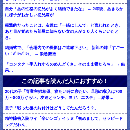
自分「あの性格の従兄がよく結婚できたな」 → 2年後、あきらか
に様子がおかしい従兄嫁が…
衝撃的だったことは、友達に「一緒にしんで」と言われたとき。
あと目が覚めたら部屋に知らない女の人が１０人くらいいたと
き。
結婚式で、「会場内での撮影はご遠慮下さい」 新郎の姉「すごー
い！ﾊﾟｼｬﾊﾟｼｬ」 → 緊急搬送
「コンタクト手入れするのめんどくさ。そのまま寝たろｗ」 → 結
果…
この記事を読んだ人におすすめ！
20代の子「専業主婦希望、寝たい時に寝たい、旦那の収入は700
万～800万ぐらい。友達とランチ、ヨガ、エステ」→結果…
息子「戦った後の片付けはどうしてたんだろう？」
精神障害入院ワイ「辛いンゴ」イッヌ「初めまして、セラピード
ッグだわん」