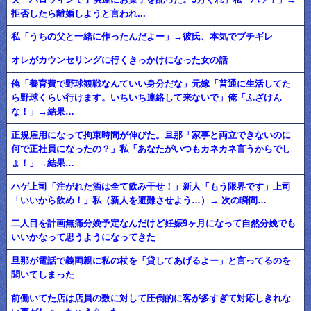
拒否したら離婚しようと言われ...
私「うちの父と一緒に作ったんだよー」→彼氏、本気でブチギレ
オレがカウンセリングに行くきっかけになった女の話
俺「養育費で野球観戦なんていい身分だな」元嫁「普通に生活してた
ら野球くらい行けます。いちいち連絡して来ないで」俺「ふざけん
な！」→結果…
正規雇用になって拘束時間が伸びた。旦那「家事と両立できないのに
何で正社員になったの？」私「あなたがいつもカネカネ言うからでし
ょ！」→結果…
ハゲ上司「注がれた酒は全て飲み干せ！」新人「もう限界です」上司
「いいから飲め！」私（新人を避難させよう…）→ 次の瞬間…
二人目を計画無痛分娩予定なんだけど妊娠9ヶ月になって自然分娩でも
いいかなって思うようになってきた
旦那が電話で義両親に私の杖を「貸してあげるよー」と言ってるのを
聞いてしまった
前働いてた店は店員の数に対して圧倒的に客が多すぎて対応しきれな