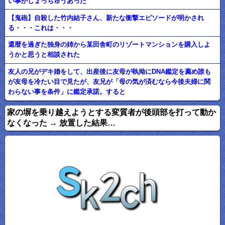
い事がしょっちゅうあった
【鬼砲】自殺した竹内結子さん、新たな衝撃エピソードが明かされ
る・・・これは・・・
還暦を過ぎた独身の姉から某田舎町のリゾートマンションを購入しよ
うかと思うと相談された
友人の兄がデキ婚をして、出産後に友母が執拗にDNA鑑定を薦め誰も
が友母を冷たい目で見たが、友兄が「母の気が済むなら今後夫婦に関
わらない事を条件」に鑑定承諾。すると
家の塀を乗り越えようとする変質者が後頭部を打って動か
なくなった → 放置した結果…