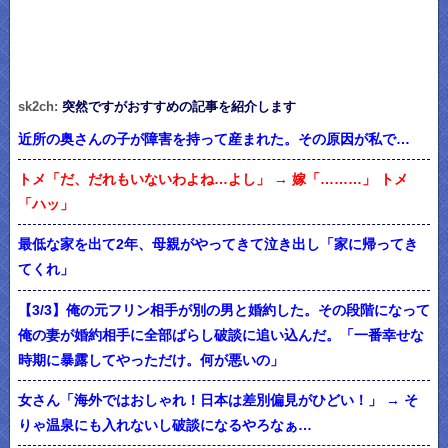
sk2ch:
突然ですがおすすめの記事を紹介します
近所の奥さんの子が障害を持って産まれた。その原因が私で…
トメ「だ、だれもいないわよね…よし」 → 嫁「………」 トメ
「ハッ」
最低な家を出て2年、母親がやってきて泣き出し「家に帰ってき
てくれ」
【3/3】俺の元フリン相手が別の男と婚約した。その段階になって
俺の妻が婚約相手に全部ばらし破談に追い込んだ。「一番幸せな
時期に暴露してやっただけ。何が悪いの」
女さん「海外ではおしゃれ！日本は差別偏見がひどい！」 → そ
りゃ温泉にも入れないし破談になるやろなぁ…