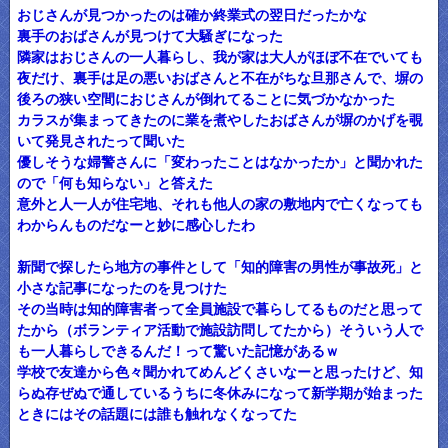
おじさんが見つかったのは確か終業式の翌日だったかな
裏手のおばさんが見つけて大騒ぎになった
隣家はおじさんの一人暮らし、我が家は大人がほぼ不在でいても
夜だけ、裏手は足の悪いおばさんと不在がちな旦那さんで、塀の
後ろの狭い空間におじさんが倒れてることに気づかなかった
カラスが集まってきたのに業を煮やしたおばさんが塀のかげを覗
いて発見されたって聞いた
優しそうな婦警さんに「変わったことはなかったか」と聞かれた
ので「何も知らない」と答えた
意外と人一人が住宅地、それも他人の家の敷地内で亡くなっても
わからんものだなーと妙に感心したわ
新聞で探したら地方の事件として「知的障害の男性が事故死」と
小さな記事になったのを見つけた
その当時は知的障害者って全員施設で暮らしてるものだと思って
たから（ボランティア活動で施設訪問してたから）そういう人で
も一人暮らしできるんだ！って驚いた記憶があるｗ
学校で友達から色々聞かれてめんどくさいなーと思ったけど、知
らぬ存ぜぬで通しているうちに冬休みになって新学期が始まった
ときにはその話題には誰も触れなくなってた