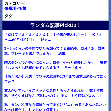
カテゴリー:
修羅場･衝撃
タグ:
ランダム記事PickUp！
「助けてええええええええ！！！子供が攫われたー！」 私「え
っ…ｶﾊﾞﾃﾞｨｶﾊﾞﾃﾞｨ」 → 結果…
2～3mくらいの車間でやたら煽ってくる後続車。自分「あ、対向
車。ブレーキを踏んで止まろ」 → 結果…
隣のチンピラが静かになった。自分「やっと退去したか」 → 警察
「ちょっとお話聞かせてもらえる？」 自分「えっ」
【あたおか】元夫「ウワキの慰謝料は3年まで請求出来るって知っ
てた？」
友人がとてもハイスペックな男性とあっさり別れた → 数十年後、
私「そういえばなんで別れたの？」 友人「もう時効だよね…」
私「タンパク質なら毎日とってますけど…」 医者「あんたみたい
なのは稀だ！これぐらいは必要！」