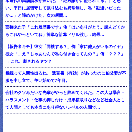
水道代の高額請求が届いた。『絶対誰かに盗られてる。』と思
い、平日に居留守して張り込むも異常無し。私「勘違いだった
か…」と諦めかけた、次の瞬間…
面接来た子「これ履歴書です」俺「はいありがとう。読んどくか
らこれやっといてね」簡単な計算ドリル渡し→結果…
【報告者キチ】彼女「同棲する？」俺「家に他人がいるのイヤ」
彼女「…え？じゃあなんで私ら付き合ってんの？」俺「？？？」
→ これ、刺されるヤツ？
相続って人間性出るね。 遺言書（有効）があったのに伯父妻が不
服を申し立て、争い始めて7年目。
会社のクソみたいな先輩がやっと辞めてくれた。この人は暴言・
ハラスメント・仕事の押し付け・成果横取りなどなど社会人とし
て人間としても本当にあり得ないレベルの人間で…