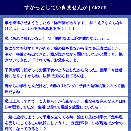
すかっとしていきませんか | sk2ch
車を発進させようとしたら「障害物があります」 私「え？なんもない
けど…」 → うわあああああああ！！！！
私（あれ？珍しいな…） 父「噛むなよ…絶対噛むなよ…」 →
娘に全てを話すときがきた。娘の目を見ながら全てを正直に話した。
涙が一杯目から出てきた。娘が泣きながら聞いていたかと思うと、抱
きついてきた。「それでも、お父さん」と。
子供が寝っ転がってお菓子食べようとしたから叱った。義母「今は虐
待になりますからね。法律で決められてるのよ」→
春から小学生なんだけど、6畳のリビングに子供の勉強机置くのって無
理だよね
私は上京してきて、１人暮らしが心細かった。夜な夜な色んな人とLIN
Eや電話してたが、生活に慣れて電話を放置していたら・・・
一緒に旅行しようって予定を立ててる時、泊まり先は相手の「魚料理
を売りにしてるこの旅館にしよう！」でほぼ即決→いざ現地で夕食の
時間になってみると！？