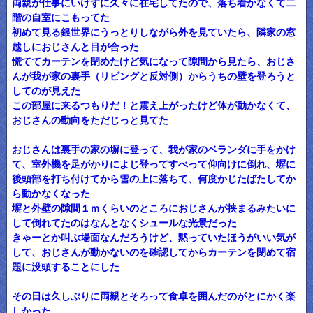
両親が仕事にいけずに久々に在宅してたので、落ち着かなくて二
階の自室にこもってた
初めて見る銀世界にうっとりしながら外を見ていたら、隣家の窓
越しにおじさんと目が合った
慌ててカーテンを閉めたけど気になって隙間から見たら、おじさ
んが我が家の裏手（リビングと反対側）からうちの壁を登ろうと
してのが見えた
この部屋に来るつもりだ！と震え上がったけど体が動かなくて、
おじさんの動向をただじっと見てた
おじさんは裏手の家の塀に登って、我が家のベランダに手をかけ
て、室外機を足がかりによじ登ってすべって仰向けに倒れ、塀に
後頭部を打ち付けてから雪の上に落ちて、何度かじたばたしてか
ら動かなくなった
塀と外壁の隙間１ｍくらいのところにおじさんが挟まるみたいに
して倒れてたのはなんとなくシュールな光景だった
きゃーとか叫ぶ場面なんだろうけど、黙っていたほうがいい気が
して、おじさんが動かないのを確認してからカーテンを閉めて宿
題に没頭することにした
その日は久しぶりに両親とそろって食卓を囲んだのがとにかく楽
しかった