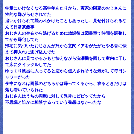
学童にいけなくなる高学年あたりから、実家の隣家のおじさんに
性的な嫌がらせされてた
追いかけられて襲われかけたこともあったし、見せ付けられるな
んて日常茶飯事
おじさんの存在から逃げるために放課後は図書室で時間を調整し
てから帰宅してた
帰宅に気づいたおじさんが外から玄関ドアをがたがたやる音に怯
えて押入れに逃げ込んでた
おじさんに見つかるかもと怯えながら洗濯機を回して室内に干し
て床にクイックルしてた
ゆっくり風呂に入ってると窓から侵入されそうな気がして毎日シ
ャワーだった
夜中になれば両親のどちらかは帰ってくるから、寝るときだけは
落ち着いていられた
おじさんはうちの両親に対して異常にビビッてたから
不思議と誰かに相談するっていう発想はなかったな