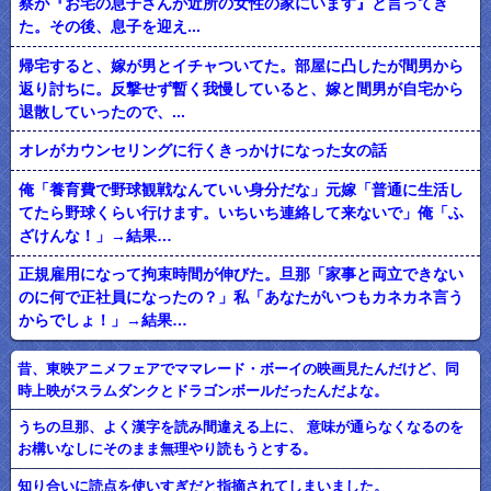
察が『お宅の息子さんが近所の女性の家にいます』と言ってき
た。その後、息子を迎え...
帰宅すると、嫁が男とイチャついてた。部屋に凸したが間男から
返り討ちに。反撃せず暫く我慢していると、嫁と間男が自宅から
退散していったので、...
オレがカウンセリングに行くきっかけになった女の話
俺「養育費で野球観戦なんていい身分だな」元嫁「普通に生活し
てたら野球くらい行けます。いちいち連絡して来ないで」俺「ふ
ざけんな！」→結果…
正規雇用になって拘束時間が伸びた。旦那「家事と両立できない
のに何で正社員になったの？」私「あなたがいつもカネカネ言う
からでしょ！」→結果…
昔、東映アニメフェアでママレード・ボーイの映画見たんだけど、同
時上映がスラムダンクとドラゴンボールだったんだよな。
うちの旦那、よく漢字を読み間違える上に、 意味が通らなくなるのを
お構いなしにそのまま無理やり読もうとする。
知り合いに読点を使いすぎだと指摘されてしまいました。