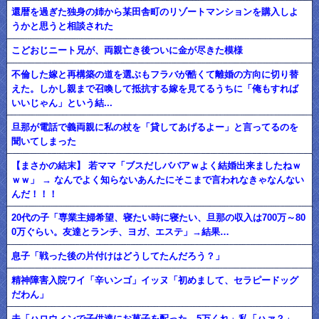
還暦を過ぎた独身の姉から某田舎町のリゾートマンションを購入しよ
うかと思うと相談された
こどおじニート兄が、両親亡き後ついに金が尽きた模様
不倫した嫁と再構築の道を選ぶもフラバが酷くて離婚の方向に切り替
えた。しかし親まで召喚して抵抗する嫁を見てるうちに「俺もすれば
いいじゃん」という結...
旦那が電話で義両親に私の杖を「貸してあげるよー」と言ってるのを
聞いてしまった
【まさかの結末】 若ママ「ブスだしババアｗよく結婚出来ましたねｗ
ｗｗ」 → なんでよく知らないあんたにそこまで言われなきゃなんない
んだ！！！
20代の子「専業主婦希望、寝たい時に寝たい、旦那の収入は700万～80
0万ぐらい。友達とランチ、ヨガ、エステ」→結果…
息子「戦った後の片付けはどうしてたんだろう？」
精神障害入院ワイ「辛いンゴ」イッヌ「初めまして、セラピードッグ
だわん」
夫「ハロウィンで子供達にお菓子を配った。5万くれ」私「ハァ？」→