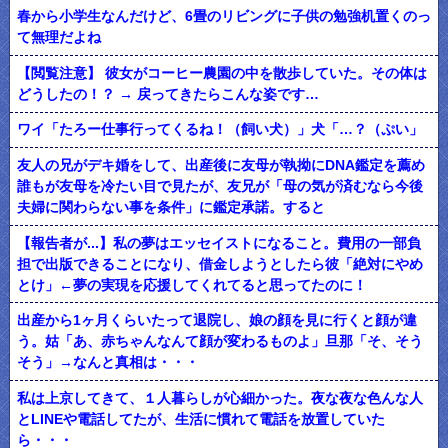
春から小学生なんだけど、6畳のリビングに子供の勉強机置くのっ
て無理だよね
【閲覧注意】 彼女がコーヒー農園の中を散歩していた。その体は
どうしたの！？ → 戻ってきたらこんな姿です…
ワイ「たろー仕事行ってくるね！（飼い犬）」犬「…？（ぷい」
友人の兄がデキ婚をして、出産後に友母が執拗にDNA鑑定を薦め
誰もが友母を冷たい目で見たが、友兄が「母の気が済むなら今後
夫婦に関わらない事を条件」に鑑定承諾。すると
【報告者が...】私の夢はエッセイストになること。費用の一部負
担で出版できることになり、借金しようとしたら彼「絶対にやめ
とけ」←夢の実現を応援してくれてると思ってたのに！
出産から1ヶ月くらいたって退院し、娘の顔を見に行くと顔が違
う。姑「あ、赤ちゃんなんて顔が変わるものよ」旦那「そ、そう
そう」→なんと真相は・・・
私は上京してきて、１人暮らしが心細かった。夜な夜な色んな人
とLINEや電話してたが、生活に慣れて電話を放置していた
ら・・・