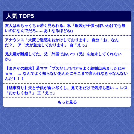
人気 TOP5
友人はめちゃくちゃ若く見られる。私「服装が子供っぽいわけでも無
いのになんでだろ……あ！なるほどね」
アナウンス「大変ご迷惑をおかけしております」 自分「お、なん
だ？」 ア「犬が並走しております」 自「えっ」
兄夫婦が離婚してた。父「外国であいつ（兄）を始末してくれない
か」
【まさかの結末】若ママ「ブスだしババアｗよく結婚出来ましたねｗ
ｗｗ」 → なんでよく知らないあんたにそこまで言われなきゃなんない
んだ！！！
【結末有り】夫と子供が食い尽くし。見てるだけで気持ち悪い → レス
「おかしくね？」 主「えっ」
もっと見る