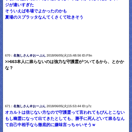
ジが違いすぎた
そういえば冬場でよかったのかも
夏場のスプラッタなんてくさくて吐きそう
670 :
名無しさん＠おーぷん
2018/06/05(火)15:48:56 ID:F9n
>>663本人に祟らないのは強力な守護霊がついてるから、とかか
な？
671 :
名無しさん＠おーぷん
2018/06/05(火)15:53:44 ID:y7z
オカルトは信じない方なので守護霊って言われてもぴんとこない
もし幽霊になって出てきたとしても、勝手に死んどいて祟るなん
て自己中相手なら徹底的に嫌味言っちゃいそうｗ