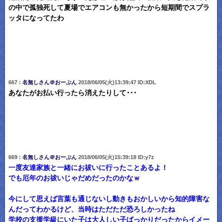
の中で孤独死して夏場でエアコンも無かったから短期間でスプラ
ッタになってたわ
667 :
名無しさん＠おーぷん
2018/06/05(火)13:39:47 ID:XDL
あなたがお払い行ったら消えたりして･･･
669 :
名無しさん＠おーぷん
2018/06/05(火)15:39:18 ID:y7z
一度友達家族と一緒にお祓いに行ったことあるよ！
でも厄年のお祓いじゃだめだったのかなｗ
今にして思えば言葉も通じないし動きもおかしいから知的障害な
んだってわかるけど、当時はただただ恐ろしかったね
学校の支援学級にいた子は大人しい子ばっかりだったからイメー