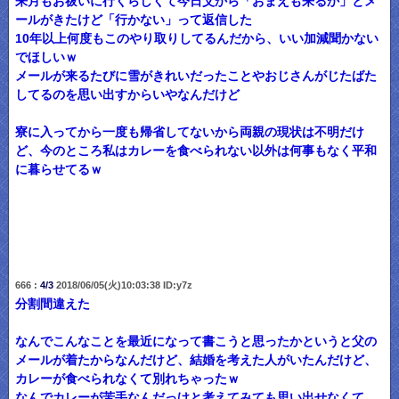
来月もお祓いに行くらしくて今日父から「おまえも来るか」とメ
ールがきたけど「行かない」って返信した
10年以上何度もこのやり取りしてるんだから、いい加減聞かない
でほしいｗ
メールが来るたびに雪がきれいだったことやおじさんがじたばた
してるのを思い出すからいやなんだけど
寮に入ってから一度も帰省してないから両親の現状は不明だけ
ど、今のところ私はカレーを食べられない以外は何事もなく平和
に暮らせてるｗ
666 :
4/3
2018/06/05(火)10:03:38 ID:y7z
分割間違えた
なんでこんなことを最近になって書こうと思ったかというと父の
メールが着たからなんだけど、結婚を考えた人がいたんだけど、
カレーが食べられなくて別れちゃったｗ
なんでカレーが苦手なんだっけと考えてみても思い出せなくて、