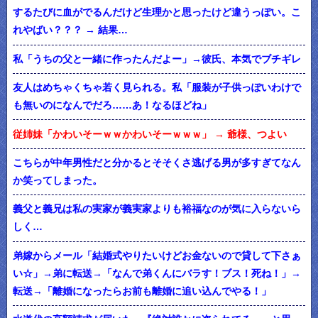
するたびに血がでるんだけど生理かと思ったけど違うっぽい。こ
れやばい？？？ → 結果…
私「うちの父と一緒に作ったんだよー」→彼氏、本気でブチギレ
友人はめちゃくちゃ若く見られる。私「服装が子供っぽいわけで
も無いのになんでだろ……あ！なるほどね」
従姉妹「かわいそーｗｗかわいそーｗｗｗ」 → 爺様、つよい
こちらが中年男性だと分かるとそそくさ逃げる男が多すぎてなん
か笑ってしまった。
義父と義兄は私の実家が義実家よりも裕福なのが気に入らないら
しく…
弟嫁からメール「結婚式やりたいけどお金ないので貸して下さぁ
い☆」→弟に転送→「なんで弟くんにバラす！ブス！死ね！」→
転送→「離婚になったらお前も離婚に追い込んでやる！」