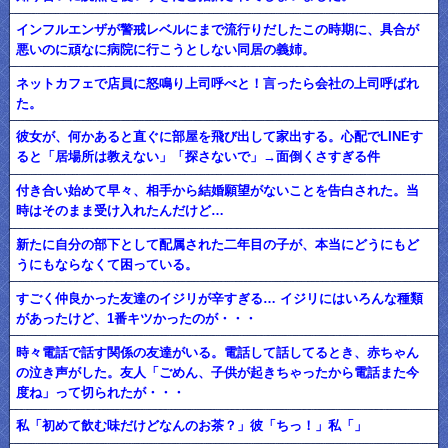
インフルエンザが警戒レベルにまで流行りだしたこの時期に、具合が
悪いのに頑なに病院に行こうとしない同居の義姉。
ネットカフェで店員に怒鳴り上司呼べと！言ったら会社の上司呼ばれ
た。
彼女が、何かあると直ぐに部屋を飛び出して家出する。心配でLINEす
ると「居場所は教えない」「探さないで」→面倒くさすぎる件
付き合い始めて早々、相手から結婚願望がないことを告白された。当
時はそのまま受け入れたんだけど…
新たに自分の部下として配属された二年目の子が、本当にどうにもど
うにもならなくて困っている。
すごく仲良かった友達のイジリが辛すぎる… イジリにはいろんな種類
があったけど、1番キツかったのが・・・
時々電話で話す関係の友達がいる。電話して話してるとき、赤ちゃん
の泣き声がした。友人「ごめん、子供が起きちゃったから電話また今
度ね」って切られたが・・・
私「初めて飲む味だけどなんのお茶？」彼「ちっ！」私「」