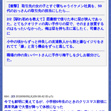
【衝撃】 取引先の女の子とすぐ寝ちゃうイケメン社員を、50
代のおっさんの取引先の担当にしたら....
2/2【馴れ初めを教えて】図書館で借りた本に栞が挟んであっ
た。とてもクオリティの高い手作りの栞で、そのまま放置する
のはもったいなかった。俺は栞を持ち主に返したく、司書さん
に
小中の頃からずっと仲良しの友達数人から割と嫌なイジりをさ
れてて「嫌」と言う機会をずっと逃してる。
職場の仲の良いパートさんに手作り梅干しを少しお裾分けし
た。
664 :
2/3
2018/06/05(火)09:58:42 ID:y7z
今でも鮮明に覚えてるが、小学校6年生のときのクリスマス前頃に
異常気象で大雪が降って休校になった