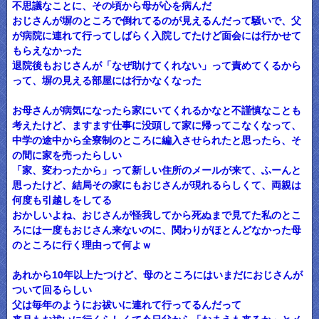
不思議なことに、その頃から母が心を病んだ
おじさんが塀のところで倒れてるのが見えるんだって騒いで、父
が病院に連れて行ってしばらく入院してたけど面会には行かせて
もらえなかった
退院後もおじさんが「なぜ助けてくれない」って責めてくるから
って、塀の見える部屋には行かなくなった
お母さんが病気になったら家にいてくれるかなと不謹慎なことも
考えたけど、ますます仕事に没頭して家に帰ってこなくなって、
中学の途中から全寮制のところに編入させられたと思ったら、そ
の間に家を売ったらしい
「家、変わったから」って新しい住所のメールが来て、ふーんと
思ったけど、結局その家にもおじさんが現れるらしくて、両親は
何度も引越しをしてる
おかしいよね、おじさんが怪我してから死ぬまで見てた私のとこ
ろには一度もおじさん来ないのに、関わりがほとんどなかった母
のところに行く理由って何よｗ
あれから10年以上たつけど、母のところにはいまだにおじさんが
ついて回るらしい
父は毎年のようにお祓いに連れて行ってるんだって