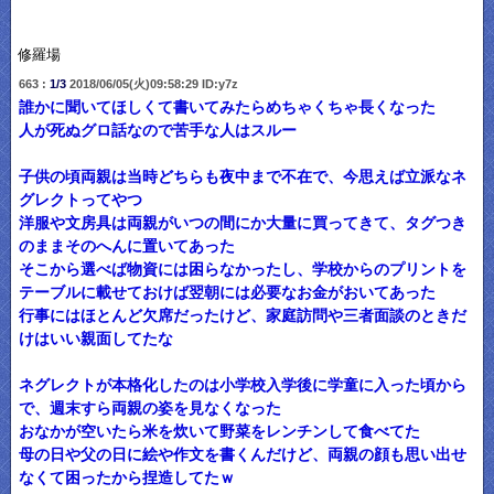
修羅場
663 :
1/3
2018/06/05(火)09:58:29 ID:y7z
誰かに聞いてほしくて書いてみたらめちゃくちゃ長くなった
人が死ぬグロ話なので苦手な人はスルー
子供の頃両親は当時どちらも夜中まで不在で、今思えば立派なネ
グレクトってやつ
洋服や文房具は両親がいつの間にか大量に買ってきて、タグつき
のままそのへんに置いてあった
そこから選べば物資には困らなかったし、学校からのプリントを
テーブルに載せておけば翌朝には必要なお金がおいてあった
行事にはほとんど欠席だったけど、家庭訪問や三者面談のときだ
けはいい親面してたな
ネグレクトが本格化したのは小学校入学後に学童に入った頃から
で、週末すら両親の姿を見なくなった
おなかが空いたら米を炊いて野菜をレンチンして食べてた
母の日や父の日に絵や作文を書くんだけど、両親の顔も思い出せ
なくて困ったから捏造してたｗ