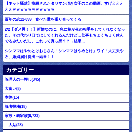
【ネット騒然】惨殺されたタワマン頂き女子のこの動画、すげえええ
ええｗｗｗｗｗｗｗｗｗｗｗ
百年の恋12-899 食べた量を張り合ってくる
2/2【ダメ男！！】新婚なのに、急に嫁が夜の相手をしてくれなくなっ
た。その代わり口ではしてくれるんだけど…仕事もちょくちょく休ん
でるみたいだし。これって真っ黒？？→結果…
シンママはやめとけおじさん「シンママはやめとけ」ワイ「大丈夫や
ろ」婚姻届け提出⇒結果！！
カテゴリー
管理人の一押し(345)
大食い(8)
本体(15)
読者投稿(18)
家族・義家族(6,723)
大姑(28)