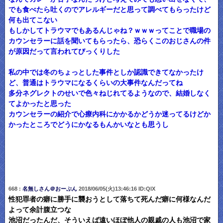
でも食べたら吐くのでアレルギーだと思って調べてもらったけど
何も出てこない
もしかしてトラウマでもあるんじゃね？ｗｗｗってことで職場の
カウンセラーに話を聞いてもらったら、恐らくこのおじさんの件
が原因だって言われてびっくりした
私の中では冬のちょっとした事件としか認識できてなかったけ
ど、普通はトラウマになるくらいの大事件なんだってね
多分ネグレクトのせいで色々ねじれてるようなので、結婚しなく
てよかったと思った
カウンセラーの紹介で心療内科にかかるかどうか迷ってるけどか
かったところでどうにかなるもんかいなとも思うし
668 :
名無しさん＠おーぷん
2018/06/05(火)13:46:16 ID:QlX
性犯罪者の癖に勝手に襲おうとして落ちて死んだ癖に何様なんだ
よって余計腹立つな
池沼だったんだ、そういえば遠いほぼ他人の親戚の人も池沼で家