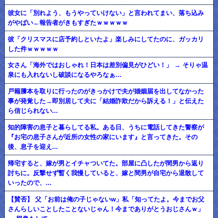
彼女に「別れよう、もうやっていけない」と言われてまい、落ち込み
がやばい←報告者がきもすぎたｗｗｗｗｗ
彼「クリスマスに店予約しといたよ」楽しみにしてたのに、ガッカリ
した件ｗｗｗｗｗ
女さん「海外ではおしゃれ！日本は差別偏見がひどい！」 → そりゃ温
泉にも入れないし破談になるやろなぁ…
戸籍謄本を取りに行ったのがきっかけで夫が婚姻届を出してなかった
事が発覚した→即別居して夫に「結婚詐欺だから訴える！」と伝えた
ら信じられない...
知的障害の息子と暮らしてる私。ある日、うちに電話してきた警察が
『お宅の息子さんが近所の女性の家にいます』と言ってきた。その
後、息子を迎え...
帰宅すると、嫁が男とイチャついてた。部屋に凸したが間男から返り
討ちに。反撃せず暫く我慢していると、嫁と間男が自宅から退散して
いったので、...
【賛否】 父「お前は俺の子じゃないw」私「知ってたよ。今までお父
さんらしいことしたことないじゃん！今までありがとうおじさんｗ」