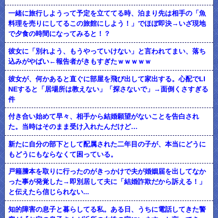
一緒に旅行しようって予定を立ててる時、泊まり先は相手の「魚
料理を売りにしてるこの旅館にしよう！」でほぼ即決→いざ現地
で夕食の時間になってみると！？
彼女に「別れよう、もうやっていけない」と言われてまい、落ち
込みがやばい←報告者がきもすぎたｗｗｗｗｗ
彼女が、何かあると直ぐに部屋を飛び出して家出する。心配でLI
NEすると「居場所は教えない」「探さないで」→面倒くさすぎる
件
付き合い始めて早々、相手から結婚願望がないことを告白され
た。当時はそのまま受け入れたんだけど…
新たに自分の部下として配属された二年目の子が、本当にどうに
もどうにもならなくて困っている。
戸籍謄本を取りに行ったのがきっかけで夫が婚姻届を出してなか
った事が発覚した→即別居して夫に「結婚詐欺だから訴える！」
と伝えたら信じられない...
知的障害の息子と暮らしてる私。ある日、うちに電話してきた警