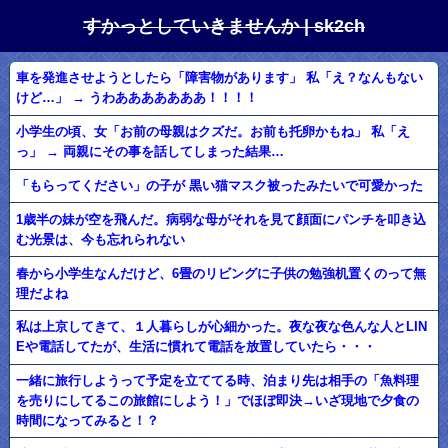
すかっとしていきませんか | sk2ch
車を発進させようとしたら「障害物があります」 私「え？なんもない
けど…」 → うわあああああああ！！！！
小学生の頃、女「お前の母親はクズだ。お前も托卵かもね」 私「え
っ」 → 両親にその事を話してしまった結果…
「もらってください」の子が 黒い猫マスク被ったみたいで可愛かった
1歳半の妹が空を飛んだ。病弱な母がそれを見て顔面にパンチを叩き込
む光景は、今も忘れられない
春から小学生なんだけど、6畳のリビングに子供の勉強机置くのって無
理だよね
私は上京してきて、１人暮らしが心細かった。夜な夜な色んな人とLIN
Eや電話してたが、生活に慣れて電話を放置していたら・・・
一緒に旅行しようって予定を立ててる時、泊まり先は相手の「魚料理
を売りにしてるこの旅館にしよう！」でほぼ即決→いざ現地で夕食の
時間になってみると！？