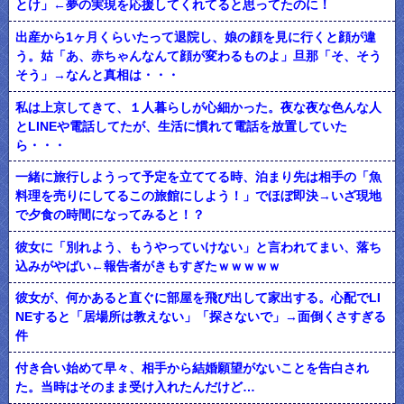
とけ」←夢の実現を応援してくれてると思ってたのに！
出産から1ヶ月くらいたって退院し、娘の顔を見に行くと顔が違
う。姑「あ、赤ちゃんなんて顔が変わるものよ」旦那「そ、そう
そう」→なんと真相は・・・
私は上京してきて、１人暮らしが心細かった。夜な夜な色んな人
とLINEや電話してたが、生活に慣れて電話を放置していた
ら・・・
一緒に旅行しようって予定を立ててる時、泊まり先は相手の「魚
料理を売りにしてるこの旅館にしよう！」でほぼ即決→いざ現地
で夕食の時間になってみると！？
彼女に「別れよう、もうやっていけない」と言われてまい、落ち
込みがやばい←報告者がきもすぎたｗｗｗｗｗ
彼女が、何かあると直ぐに部屋を飛び出して家出する。心配でLI
NEすると「居場所は教えない」「探さないで」→面倒くさすぎる
件
付き合い始めて早々、相手から結婚願望がないことを告白され
た。当時はそのまま受け入れたんだけど…