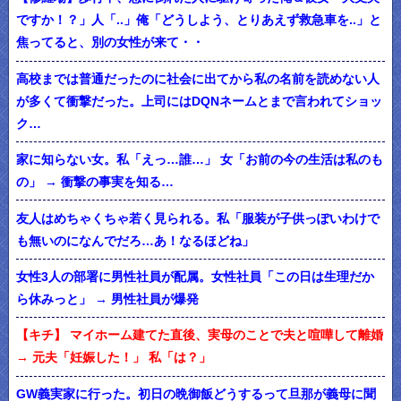
ですか！？」人「..」俺「どうしよう、とりあえず救急車を..」と
焦ってると、別の女性が来て・・
高校までは普通だったのに社会に出てから私の名前を読めない人
が多くて衝撃だった。上司にはDQNネームとまで言われてショッ
ク…
家に知らない女。私「えっ…誰…」 女「お前の今の生活は私のも
の」 → 衝撃の事実を知る…
友人はめちゃくちゃ若く見られる。私「服装が子供っぽいわけで
も無いのになんでだろ…あ！なるほどね」
女性3人の部署に男性社員が配属。女性社員「この日は生理だか
ら休みっと」 → 男性社員が爆発
【キチ】 マイホーム建てた直後、実母のことで夫と喧嘩して離婚
→ 元夫「妊娠した！」 私「は？」
GW義実家に行った。初日の晩御飯どうするって旦那が義母に聞