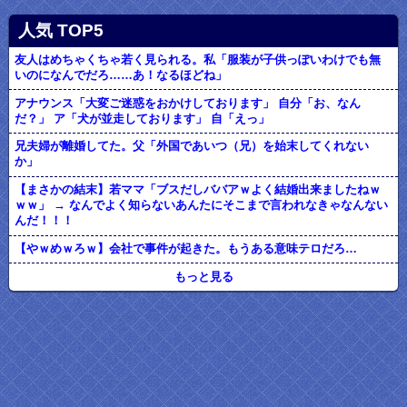
人気 TOP5
友人はめちゃくちゃ若く見られる。私「服装が子供っぽいわけでも無
いのになんでだろ……あ！なるほどね」
アナウンス「大変ご迷惑をおかけしております」 自分「お、なん
だ？」 ア「犬が並走しております」 自「えっ」
兄夫婦が離婚してた。父「外国であいつ（兄）を始末してくれない
か」
【まさかの結末】若ママ「ブスだしババアｗよく結婚出来ましたねｗ
ｗｗ」 → なんでよく知らないあんたにそこまで言われなきゃなんない
んだ！！！
【やｗめｗろｗ】会社で事件が起きた。もうある意味テロだろ…
もっと見る