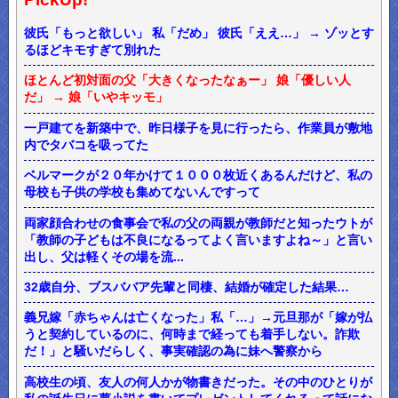
彼氏「もっと欲しい」 私「だめ」 彼氏「ええ…」 → ゾッとす
るほどキモすぎて別れた
ほとんど初対面の父「大きくなったなぁー」 娘「優しい人
だ」 → 娘「いやキッモ」
一戸建てを新築中で、昨日様子を見に行ったら、作業員が敷地
内でタバコを吸ってた
ベルマークが２０年かけて１０００枚近くあるんだけど、私の
母校も子供の学校も集めてないんですって
両家顔合わせの食事会で私の父の両親が教師だと知ったウトが
「教師の子どもは不良になるってよく言いますよね～」と言い
出し、父は軽くその場を流...
32歳自分、ブスババア先輩と同棲、結婚が確定した結果…
義兄嫁「赤ちゃんは亡くなった」私「…」→元旦那が「嫁が払
うと契約しているのに、何時まで経っても着手しない。詐欺
だ！」と騒いだらしく、事実確認の為に妹へ警察から
高校生の頃、友人の何人かが物書きだった。その中のひとりが