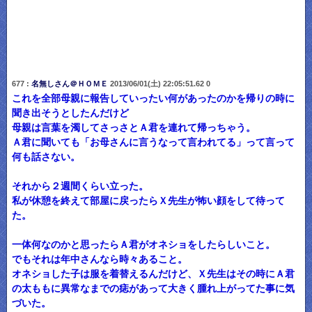
677 :
名無しさん＠ＨＯＭＥ
2013/06/01(土) 22:05:51.62 0
これを全部母親に報告していったい何があったのかを帰りの時に
聞き出そうとしたんだけど
母親は言葉を濁してさっさとＡ君を連れて帰っちゃう。
Ａ君に聞いても「お母さんに言うなって言われてる」って言って
何も話さない。
それから２週間くらい立った。
私が休憩を終えて部屋に戻ったらＸ先生が怖い顔をして待って
た。
一体何なのかと思ったらＡ君がオネショをしたらしいこと。
でもそれは年中さんなら時々あること。
オネショした子は服を着替えるんだけど、Ｘ先生はその時にＡ君
の太ももに異常なまでの痣があって大きく腫れ上がってた事に気
づいた。