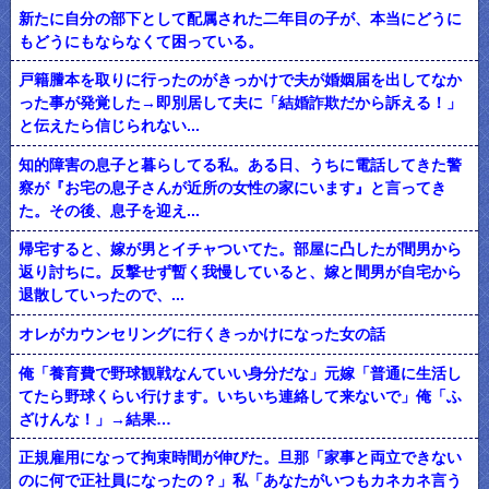
新たに自分の部下として配属された二年目の子が、本当にどうに
もどうにもならなくて困っている。
戸籍謄本を取りに行ったのがきっかけで夫が婚姻届を出してなか
った事が発覚した→即別居して夫に「結婚詐欺だから訴える！」
と伝えたら信じられない...
知的障害の息子と暮らしてる私。ある日、うちに電話してきた警
察が『お宅の息子さんが近所の女性の家にいます』と言ってき
た。その後、息子を迎え...
帰宅すると、嫁が男とイチャついてた。部屋に凸したが間男から
返り討ちに。反撃せず暫く我慢していると、嫁と間男が自宅から
退散していったので、...
オレがカウンセリングに行くきっかけになった女の話
俺「養育費で野球観戦なんていい身分だな」元嫁「普通に生活し
てたら野球くらい行けます。いちいち連絡して来ないで」俺「ふ
ざけんな！」→結果…
正規雇用になって拘束時間が伸びた。旦那「家事と両立できない
のに何で正社員になったの？」私「あなたがいつもカネカネ言う