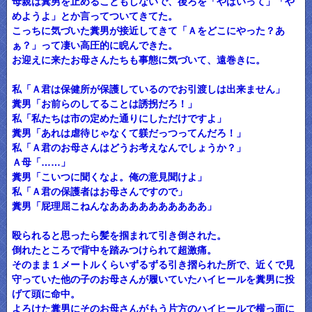
母親は糞男を止めることもしないで、後ろを「やばいって」「や
めようよ」とか言ってついてきてた。
こっちに気づいた糞男が接近してきて「Ａをどこにやった？あ
ぁ？」って凄い高圧的に睨んできた。
お迎えに来たお母さんたちも事態に気づいて、遠巻きに。
私「Ａ君は保健所が保護しているのでお引渡しは出来ません」
糞男「お前らのしてることは誘拐だろ！」
私「私たちは市の定めた通りにしただけですよ」
糞男「あれは虐待じゃなくて躾だっつってんだろ！」
私「Ａ君のお母さんはどうお考えなんでしょうか？」
Ａ母「……」
糞男「こいつに聞くなよ。俺の意見聞けよ」
私「Ａ君の保護者はお母さんですので」
糞男「屁理屈こねんなああああああああああ」
殴られると思ったら髪を掴まれて引き倒された。
倒れたところで背中を踏みつけられて超激痛。
そのまま１メートルくらいずるずる引き摺られた所で、近くで見
守っていた他の子のお母さんが履いていたハイヒールを糞男に投
げて頭に命中。
よろけた糞男にそのお母さんがもう片方のハイヒールで横っ面に