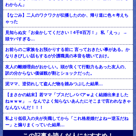
わからん」
【なごみ】二人のワクワクが伝播したのか、帰り道に色々考えち
ゃった
見知らぬ女「お金かしてください！4千8百万！」 私「えっ」 →
頭ヤバすぎる…
お前らのご家族をお預かりする前に 言っておきたい事がある。か
なりきびしい話もするが介護職員の本音を聴いておけ。
友人の離婚理由がおかしい。頭が良くて行動力もあった友人の、
訳の分からない価値観が割とショックだった。
泥ママ、逆切れして盗んだ物を踏みつぶした結果…
【まさかの結末】若ママ「ブスだしババアｗよく結婚出来ました
ねｗｗｗ」 → なんでよく知らないあんたにそこまで言われなきゃ
なんないんだ！！！
私より低収入の夫が失職してから「これ格差婚だよねー逆玉だね
ー」と煽りまくっていた結果…
この記事を読んだ人におすすめ！