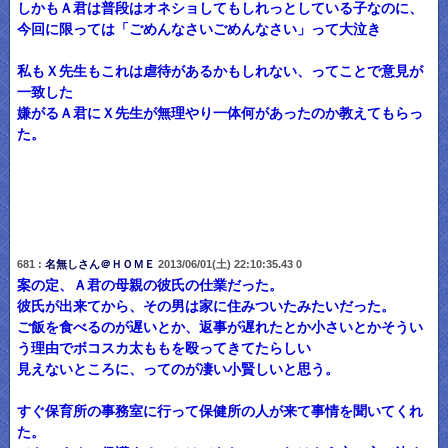
しかもＡ君は普段はオネショしてもしれっとしている子なのに、
今回に限っては「ごめんなさいごめんなさい」って大泣き
私もＸ先生もこれは虐待があるかもしれない、ってことで意見が
一致した
嫌がるＡ君にＸ先生が無理やり一体何があったのか教えてもらっ
た。
681 :
名無しさん＠ＨＯＭＥ
2013/06/01(土) 22:10:35.43 0
案の定、Ａ君の母親の彼氏の仕業だった。
彼氏が出来てから、その男は家に住みついたみたいだった。
ご飯を食べるのが遅いとか、返事が遅れたとか小さいとかそうい
う理由でボコスカ太ももを殴ってきてたらしい
見えないところに、ってのが凄い小賢しいと思う。
すぐ保育所の事務室に行って保健所の人が来て事情を聞いてくれ
た。