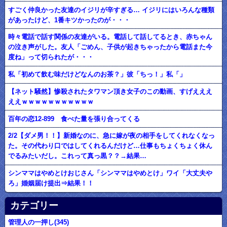
すごく仲良かった友達のイジリが辛すぎる… イジリにはいろんな種類
があったけど、1番キツかったのが・・・
時々電話で話す関係の友達がいる。電話して話してるとき、赤ちゃん
の泣き声がした。友人「ごめん、子供が起きちゃったから電話また今
度ね」って切られたが・・・
私「初めて飲む味だけどなんのお茶？」彼「ちっ！」私「」
【ネット騒然】惨殺されたタワマン頂き女子のこの動画、すげえええ
ええｗｗｗｗｗｗｗｗｗｗｗ
百年の恋12-899 食べた量を張り合ってくる
2/2【ダメ男！！】新婚なのに、急に嫁が夜の相手をしてくれなくなっ
た。その代わり口ではしてくれるんだけど…仕事もちょくちょく休ん
でるみたいだし。これって真っ黒？？→結果…
シンママはやめとけおじさん「シンママはやめとけ」ワイ「大丈夫や
ろ」婚姻届け提出⇒結果！！
カテゴリー
管理人の一押し(345)