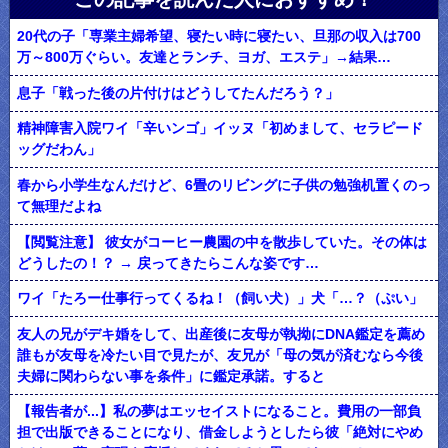
20代の子「専業主婦希望、寝たい時に寝たい、旦那の収入は700
万～800万ぐらい。友達とランチ、ヨガ、エステ」→結果…
息子「戦った後の片付けはどうしてたんだろう？」
精神障害入院ワイ「辛いンゴ」イッヌ「初めまして、セラピード
ッグだわん」
春から小学生なんだけど、6畳のリビングに子供の勉強机置くのっ
て無理だよね
【閲覧注意】 彼女がコーヒー農園の中を散歩していた。その体は
どうしたの！？ → 戻ってきたらこんな姿です…
ワイ「たろー仕事行ってくるね！（飼い犬）」犬「…？（ぷい」
友人の兄がデキ婚をして、出産後に友母が執拗にDNA鑑定を薦め
誰もが友母を冷たい目で見たが、友兄が「母の気が済むなら今後
夫婦に関わらない事を条件」に鑑定承諾。すると
【報告者が...】私の夢はエッセイストになること。費用の一部負
担で出版できることになり、借金しようとしたら彼「絶対にやめ