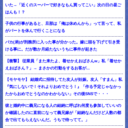
いた→「近くのスーパーで好きなもん買ってこい」次の日の昼ご
はんも！？
子供の行事があると、旦那は「俺は休めんから」って言って、私
がパートを休んで行くことになる
バカ(弟)が刑務所に入った事が分かった。嫁に頭を下げて引き受
ける事に。だが数か月経たないうちに事件が起きた
【衝撃】 従業員「また来たよ、着せかえおばさんw」私「着せか
えおばさん？」→ まさかの行動をするお客が...
【モヤモヤ】 結婚式に招待してた友人が妊娠。友人「すまん」私
『気にしないで！それよりおめでとう！』「作る予定じゃなかっ
たからおめでとうなのかわからない」その後SNSで・・・
彼と婚約中に義兄になる人の結納に呼ばれ何度も参加していいの
か確認したのに直前になって義兄嫁が「結納なんだけど人数の都
合で出てもらえないんだ。うちで待ってて。」