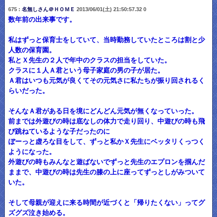
675 :
名無しさん＠ＨＯＭＥ
2013/06/01(土) 21:50:57.32 0
数年前の出来事です。
私はずっと保育士をしていて、当時勤務していたところは割と少
人数の保育園。
私とＸ先生の２人で年中のクラスの担当をしていた。
クラスに１人Ａ君という母子家庭の男の子が居た。
Ａ君はいつも元気が良くてその元気さに私たちが振り回されるく
らいだった。
そんなＡ君がある日を境にどんどん元気が無くなっていった。
前までは外遊びの時は底なしの体力で走り回り、中遊びの時も飛
び跳ねているような子だったのに
ぼーっと虚ろな目をして、ずっと私かＸ先生にベッタリくっつく
ようになった。
外遊びの時もみんなと遊ばないでずっと先生のエプロンを掴んだ
ままで、中遊びの時は先生の膝の上に座ってずっとしがみついて
いた。
そして母親が迎えに来る時間が近づくと「帰りたくない」ってグ
ズグズ泣き始める。