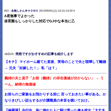
693 :
名無しさん＠ＨＯＭＥ
2013/06/01(土) 22:31:14.50 0
A君無事でよかった
保育園もしっかりした対応でGJやな本当に乙
sk2ch:
突然ですがおすすめの記事を紹介します
【キチ】 マイホーム建てた直後、実母のことで夫と喧嘩して離婚
→ 元夫「妊娠した！」 私「は？」
義姉の夫と息子「お前（義姉）の存在価値が分からない」 → う
ーん、納得の無価値
お前らのご家族をお預かりする前に 言っておきたい事がある。か
なりきびしい話もするが介護職員の本音を聴いておけ。
【修羅場】歩行中、急に倒れた人に駆け寄った俺＆彼女「大丈夫