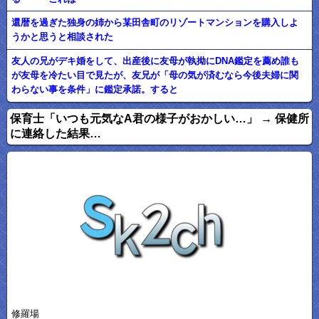
還暦を過ぎた独身の姉から某田舎町のリゾートマンションを購入しよ
うかと思うと相談された
友人の兄がデキ婚をして、出産後に友母が執拗にDNA鑑定を薦め誰も
が友母を冷たい目で見たが、友兄が「母の気が済むなら今後夫婦に関
わらない事を条件」に鑑定承諾。すると
保育士「いつも元気なA君の様子がおかしい…」 → 保健所
に連絡した結果…
修羅場