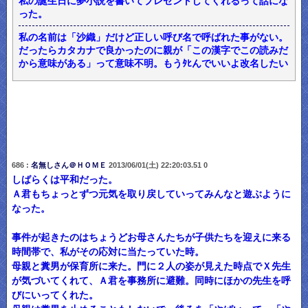
私の誕生日に夢小説を書いてプレゼントしてくれるって話にな
った。
私の名前は「沙織」だけど正しい呼び名で呼ばれた事がない。
だったらカタカナで良かったのに親が「この漢字でこの読みだ
から意味がある」って意味不明。もうﾀﾋんでいいよ改名したい
686 :
名無しさん＠ＨＯＭＥ
2013/06/01(土) 22:20:03.51 0
しばらくは平和だった。
Ａ君もちょっとずつ元気を取り戻していってみんなと遊ぶように
なった。
事件が起きたのはちょうどお母さんたちが子供たちを迎えに来る
時間帯で、私がその応対に当たっていた時。
母親と糞男が保育所に来た。門に２人の姿が見えた時点でＸ先生
が気づいてくれて、Ａ君を事務所に避難。同時にほかの先生を呼
びにいってくれた。