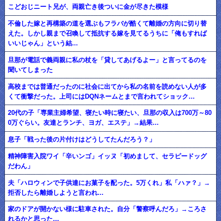
こどおじニート兄が、両親亡き後ついに金が尽きた模様
不倫した嫁と再構築の道を選ぶもフラバが酷くて離婚の方向に切り替
えた。しかし親まで召喚して抵抗する嫁を見てるうちに「俺もすれば
いいじゃん」という結...
旦那が電話で義両親に私の杖を「貸してあげるよー」と言ってるのを
聞いてしまった
高校までは普通だったのに社会に出てから私の名前を読めない人が多
くて衝撃だった。上司にはDQNネームとまで言われてショック…
20代の子「専業主婦希望、寝たい時に寝たい、旦那の収入は700万～80
0万ぐらい。友達とランチ、ヨガ、エステ」→結果…
息子「戦った後の片付けはどうしてたんだろう？」
精神障害入院ワイ「辛いンゴ」イッヌ「初めまして、セラピードッグ
だわん」
夫「ハロウィンで子供達にお菓子を配った。5万くれ」私「ハァ？」→
拒否したら離婚しようと言われ...
家のドアが開かない様に駐車された。自分「警察呼んだろ」→ころさ
れるかと思った…