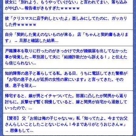
彼女に「別れよう、もうやっていけない」と言われてまい、落ち込み
がやばい←報告者がきもすぎたｗｗｗｗｗ
彼「クリスマスに店予約しといたよ」楽しみにしてたのに、ガッカリ
した件ｗｗｗｗｗ
自分「契約した覚えのないものが来る」 店「ちゃんと契約書もありま
す」 → 旦那と確認した結果…
戸籍謄本を取りに行ったのがきっかけで夫が婚姻届を出してなかった
事が発覚した→即別居して夫に「結婚詐欺だから訴える！」と伝えた
ら信じられない...
知的障害の息子と暮らしてる私。ある日、うちに電話してきた警察が
『お宅の息子さんが近所の女性の家にいます』と言ってきた。その
後、息子を迎え...
帰宅すると、嫁が男とイチャついてた。部屋に凸したが間男から返り
討ちに。反撃せず暫く我慢していると、嫁と間男が自宅から退散して
いったので、...
【賛否】 父「お前は俺の子じゃないw」私「知ってたよ。今までお父
さんらしいことしたことないじゃん！今までありがとうおじさんｗ」
→ 想像もして...