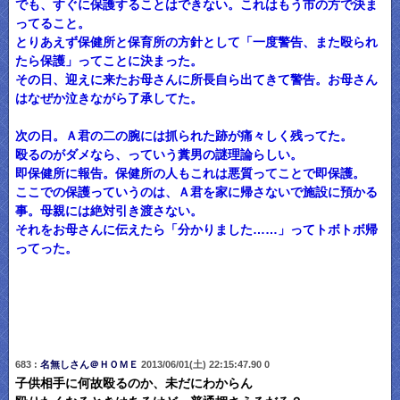
でも、すぐに保護することはできない。これはもう市の方で決ま
ってること。
とりあえず保健所と保育所の方針として「一度警告、また殴られ
たら保護」ってことに決まった。
その日、迎えに来たお母さんに所長自ら出てきて警告。お母さん
はなぜか泣きながら了承してた。
次の日。Ａ君の二の腕には抓られた跡が痛々しく残ってた。
殴るのがダメなら、っていう糞男の謎理論らしい。
即保健所に報告。保健所の人もこれは悪質ってことで即保護。
ここでの保護っていうのは、Ａ君を家に帰さないで施設に預かる
事。母親には絶対引き渡さない。
それをお母さんに伝えたら「分かりました……」ってトボトボ帰
ってった。
683 :
名無しさん＠ＨＯＭＥ
2013/06/01(土) 22:15:47.90 0
子供相手に何故殴るのか、未だにわからん