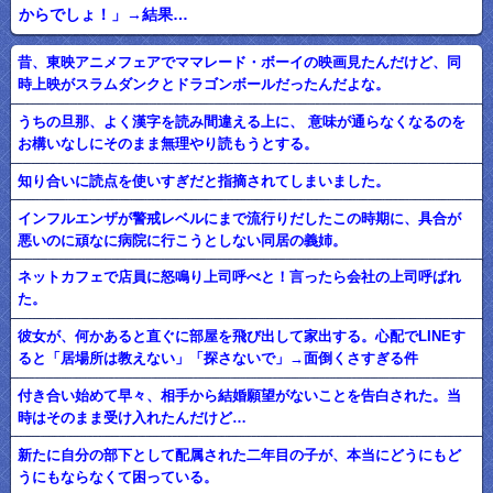
からでしょ！」→結果…
昔、東映アニメフェアでママレード・ボーイの映画見たんだけど、同
時上映がスラムダンクとドラゴンボールだったんだよな。
うちの旦那、よく漢字を読み間違える上に、 意味が通らなくなるのを
お構いなしにそのまま無理やり読もうとする。
知り合いに読点を使いすぎだと指摘されてしまいました。
インフルエンザが警戒レベルにまで流行りだしたこの時期に、具合が
悪いのに頑なに病院に行こうとしない同居の義姉。
ネットカフェで店員に怒鳴り上司呼べと！言ったら会社の上司呼ばれ
た。
彼女が、何かあると直ぐに部屋を飛び出して家出する。心配でLINEす
ると「居場所は教えない」「探さないで」→面倒くさすぎる件
付き合い始めて早々、相手から結婚願望がないことを告白された。当
時はそのまま受け入れたんだけど…
新たに自分の部下として配属された二年目の子が、本当にどうにもど
うにもならなくて困っている。