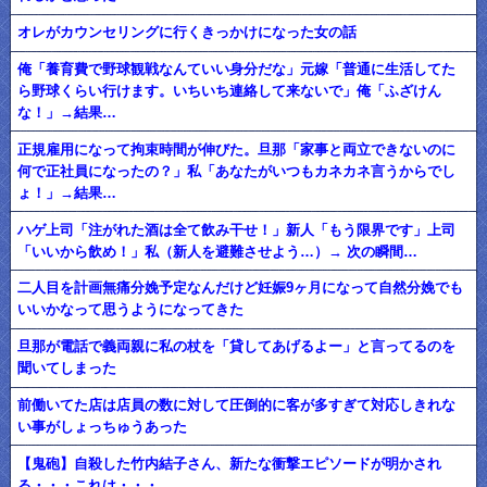
オレがカウンセリングに行くきっかけになった女の話
俺「養育費で野球観戦なんていい身分だな」元嫁「普通に生活してた
ら野球くらい行けます。いちいち連絡して来ないで」俺「ふざけん
な！」→結果…
正規雇用になって拘束時間が伸びた。旦那「家事と両立できないのに
何で正社員になったの？」私「あなたがいつもカネカネ言うからでし
ょ！」→結果…
ハゲ上司「注がれた酒は全て飲み干せ！」新人「もう限界です」上司
「いいから飲め！」私（新人を避難させよう…）→ 次の瞬間…
二人目を計画無痛分娩予定なんだけど妊娠9ヶ月になって自然分娩でも
いいかなって思うようになってきた
旦那が電話で義両親に私の杖を「貸してあげるよー」と言ってるのを
聞いてしまった
前働いてた店は店員の数に対して圧倒的に客が多すぎて対応しきれな
い事がしょっちゅうあった
【鬼砲】自殺した竹内結子さん、新たな衝撃エピソードが明かされ
る・・・これは・・・