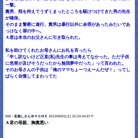
一撃。
糞男、頬を抑えてうずくまったところを駆けつけてきた男の先生
が確保。
そのまま警察に連行。糞男は暴行以外に余罪があったみたいであ
っけなく塀の中へ。
Ａ君は本当のお父さんに引き取られた。
私を助けてくれたお母さんにお礼を言ったら
「申し訳ないけど正直(私)先生の事は考えてなかった。ただ子供
に危害が及びそうだったから無我夢中だった」って言われた。
そのお母さんの子供は「俺のママちょーつえーんだぜ！」ってし
ばらく自慢してまわってた
688 :
名無しさん＠ＨＯＭＥ
2013/06/01(土) 22:24:44.87 P
Ａ君の母親、胸糞悪い