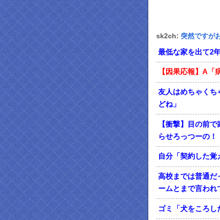
sk2ch:
突然ですが
最低な家を出て2
【因果応報】A「
友人はめちゃくち
どね」
【衝撃】目の前で
らせろっつーの！
自分「契約した覚
高校までは普通だ
ームとまで言われ
ゴミ「犬をころし