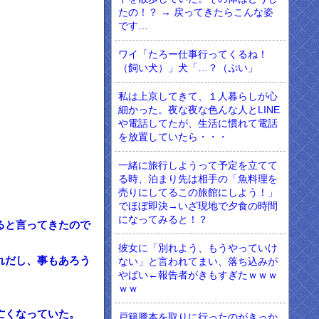
たの！？ → 戻ってきたらこんな姿
です…
ワイ「たろー仕事行ってくるね！
（飼い犬）」犬「…？（ぷい」
私は上京してきて、１人暮らしが心
細かった。夜な夜な色んな人とLINE
や電話してたが、生活に慣れて電話
を放置していたら・・・
一緒に旅行しようって予定を立てて
る時、泊まり先は相手の「魚料理を
売りにしてるこの旅館にしよう！」
でほぼ即決→いざ現地で夕食の時間
になってみると！？
ると言ってきたので
彼女に「別れよう、もうやっていけ
れだし、事もあろう
ない」と言われてまい、落ち込みが
やばい←報告者がきもすぎたｗｗｗ
ｗｗ
亡くなっていた。
戸籍謄本を取りに行ったのがきっか