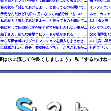
不倫した嫁と再構築の道を選ぶもフラバが酷くて離婚の方向に切り替えた。しかし親まで召喚して抵抗する嫁を見てるうちに「俺もすればいいじゃん」という結...
知り合いに読
旦那が電話で義両親に私の杖を「貸してあげるよー」と言ってるのを聞いてしまった
二人目を計画無痛分娩予定なんだけど妊娠9ヶ月になって自然分娩でもいいかなって思うようになってきた
ネットカフェ
旦那が電話で義両親に私の杖を「貸してあげるよー」と言ってるのを聞いてしまった
前働いてた店は店員の数に対して圧倒的に客が多すぎて対応しきれない事がしょっちゅうあった
【鬼砲】自殺した竹内結子さん、新たな衝撃エピソードが明かされる・・・これは・・・
還暦を過ぎた独身の姉から某田舎町のリゾートマンションを購入しようかと思うと相談された
家のドアが開かない様に駐車された。自分「警察呼んだろ」→ころされるかと思った…
グに行くきっかけになった女の話
私「初めて飲
事は水に流して仲良くしましょう」 私「するわけね
俺「養育費で野球観戦なんていい身分だな」元嫁「普通に生活してたら野球くらい行けます。いちいち連絡して来ないで」俺「ふざけんな！」→結果…
」
正規雇用になって拘束時間が伸びた。旦那「家事と両立できないのに何で正社員になったの？」私「あなたがいつもカネカネ言うからでしょ！」→結果…
百年の恋12-
ハゲ上司「注がれた酒は全て飲み干せ！」新人「もう限界です」上司「いいから飲め！」私（新人を避難させよう…）→ 次の瞬間…
友人はめちゃくちゃ若く見られる。私「服装が子供っぽいわけでも無いのになんでだろ……あ！なるほどね」
【マジかよ】
友人の兄がデキ婚をして、出産後に友母が執拗にDNA鑑定を薦め誰もが友母を冷たい目で見たが、友兄が「母の気が済むなら今後夫婦に関わらない事を条件」に鑑定承諾。すると
【報告者が...】私の夢はエッセイストになること。費用の一部負担で出版できることになり、借金しようとしたら彼「絶対にやめとけ」←夢の実現を応援してくれてると思ってたのに！
出産から1ヶ月くらいたって退院し、娘の顔を見に行くと顔が違う。姑「あ、赤ちゃんなんて顔が変わるものよ」旦那「そ、そうそう」→なんと真相は・・・
妻が置手紙を残し失踪、農業経営に必要な数千万円を持ち逃げし、妻の両親に事情を説明。失踪から1週間後に妻の両親と話し合い中妻帰宅。妻の車がｱｳﾃﾞｨになり肌ﾂﾔﾂﾔ。すると