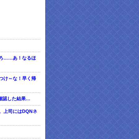
ろ……あ！なるほ
つけ～な！早く帰
確認した結果…
。上司にはDQNネ