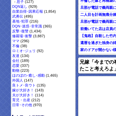
息子
(127)
DQN返し
(929)
自業自得･因果応報
(1,854)
武勇伝
(495)
基地･犯罪
(216)
DQN･迷惑･非常識
(365)
反撃･復讐
(1,434)
修羅場･衝撃
(3,887)
ママ
(296)
不倫
(38)
ロミオ･ジュリ
(92)
友達
(134)
オレがカウンセリン
会社
(189)
兄嫁「今までの
恋愛
(337)
たこと考えろよ
動物
(223)
ほのぼの･癒し･感動
(1,465)
外国人
(147)
良トメ･良ウト
(135)
嫁が大好き！
(143)
夫が大好き！
(114)
育児・出産
(212)
日常･その他
(970)