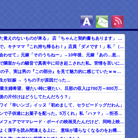
自分「契約した覚えのないものが来る」 店「ちゃんと契約書もあります」 → 旦那と確認した結果…
食べ放題の店で。キチママ『これ持ち帰るわ！』店員「ダメです！」私「（セコママだ！）」キチ『食べ放題だし持ち帰っても一緒よ！』 → すると突然...
俺「子どもに会わせて」元嫁「そのうちねー」→10年後、元嫁「あの…息子が…」
ボロアパートで隣室からの騒音で真夜中に叩き起こされた私。苦情を言いに行くと、DQNがビクビク震えながら一言ｗｗｗ
【マジか】 女の子、実は男の『この部分』を見て魅力的に感じていたｗｗｗｗｗｗｗｗ
生が妊娠 → うちの子が原因だった…
20代の子「専業主婦希望、寝たい時に寝たい、旦那の収入は700万～800万ぐらい。友達とランチ、ヨガ、エステ」→結果…
後の片付けはどうしてたんだろう？」
ワイ「辛いンゴ」イッヌ「初めまして、セラピードッグだわん」
夫「ハロウィンで子供達にお菓子を配った。5万くれ」私「ハァ？」→拒否したら離婚しようと言われ...
昔、東映アニメフェアでママレード・ボーイの映画見たんだけど、同時上映がスラムダンクとドラゴンボールだったんだよな。
うちの旦那、よく漢字を読み間違える上に、 意味が通らなくなるのをお構いなしにそのまま無理やり読もうとする。