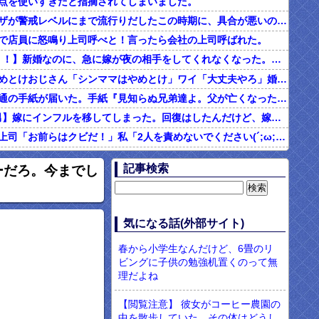
点を使いすぎだと指摘されてしまいました。
インフルエンザが警戒レベルにまで流行りだしたこの時期に、具合が悪いのに頑なに病院に行こうとしない同居の義姉。
で店員に怒鳴り上司呼べと！言ったら会社の上司呼ばれた。
2/2【ダメ男！！】新婚なのに、急に嫁が夜の相手をしてくれなくなった。その代わり口ではしてくれるんだけど…仕事もちょくちょく休んでるみたいだし。これって真っ黒？？→結果…
シンママはやめとけおじさん「シンママはやめとけ」ワイ「大丈夫やろ」婚姻届け提出⇒結果！！
父の他界後１通の手紙が届いた。手紙『見知らぬ兄弟達よ。父が亡くなったそうだが我々は二千万ほどだけ貰えたら後は遺産は一切いらない。だからくれ』 → なんと…
4/4【言い訳男】嫁にインフルを移してしまった。回復はしたんだけど、嫁「こっちは病み上がりでフラフラしてるのにあんたはTV見て。手伝う気はないわけ？」→そりゃない事もないけど
社内フリン。上司「お前らはクビだ！」私「2人を責めないでください(´;ω;｀)私さえいなければいいんです」 みんな「！？」 → 狙い通りだった・・・
む味だけどなんのお茶？」彼「ちっ！」私「」
記事検索
ーだろ。今までし
【ネット騒然】惨殺されたタワマン頂き女子のこの動画、すげえええええｗｗｗｗｗｗｗｗｗｗｗ
899 食べた量を張り合ってくる
男「ソーセージを切って料理する彼女に冷めた。それじゃあ旨みが全部流れるじゃん・・・」
気になる話(外部サイト)
現役のヤクサ"が5chに降臨 → 衝撃の暴露を開始・・・！！！
春から小学生なんだけど、6畳のリ
ビングに子供の勉強机置くのって無
理だよね
【閲覧注意】 彼女がコーヒー農園の
中を散歩していた。その体はどうし