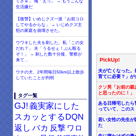
てさｗ」 俺「えっ」 → もうこんな
生活嫌だ
【復讐】いめじクズ一派「お前コロ
してやるからな」 → いじめクズ主
犯の家庭を崩壊させた。
ウワキした夫を刺した。私「この女
だれ？」 夫「うるせぇ！ぶん殴る
ぞ！」 → 刺した数十分後、警察が
PickUp!
来て…
夫が亡くなった。
ウチの犬、2年間毎日50km以上散歩
育てに必要？」が
していたことが判明
クソ男「お前の親
と思ったのに！」
タグ一覧
GJ!
ある日帰宅したら
義実家にした
っていて、このスト
スカッとするDQN
若い女性の先生が
返し
た
バカ
反撃
ワロ
先に寝たはずの妻