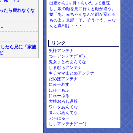
出産から1ヶ月くらいたって退院
し、娘の顔を見に行くと顔が違う。
ったら戻れなくな
姑「あ、赤ちゃんなんて顔が変わる
ものよ」旦那「そ、そうそう」→な
んと真相は・・・
…
リンク
としたら兄に「家族
奥様アンテナ
ど
つーアンテナ(*ﾟ∀ﾟ)
鬼女まとめあんてな
しまむらアンテナ
キチママまとめアンテナ
だめぽアンテナ
にゅーれす
にゅーもふ
にゅーぷる
大根おろし遅報
ワロタあんてな
ヌルポあんてな
ぶろにゅー
しぃアンテナ(*ﾟーﾟ)