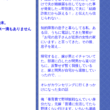
けで夫が婚姻届を出してなかった事
が発覚した→即別居して夫に「結婚
詐欺だから訴える！」と伝えたら信
じられない...
始末。
知的障害の息子と暮らしてる私。あ
水一滴もありません
る日、うちに電話してきた警察が
『お宅の息子さんが近所の女性の家
にいます』と言ってきた。その後、
息子を迎え...
帰宅すると、嫁が男とイチャついて
た。部屋に凸したが間男から返り討
ちに。反撃せず暫く我慢している
と、嫁と間男が自宅から退散してい
ったので、...
オレがカウンセリングに行くきっか
けになった女の話
俺「養育費で野球観戦なんていい身
分だな」元嫁「普通に生活してたら
野球くらい行けます。いちいち連絡