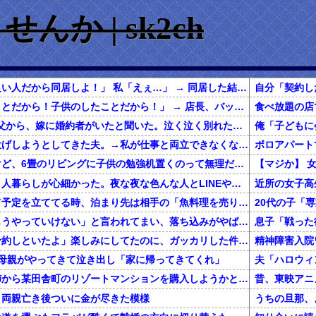
か | sk2ch
旦那「うちの両親は良い人だから同居しよ！」 私「えぇ…」 → 同居した結果…
バカ親「子供のしたことだから！子供のしたことだから！」 → 店長、バッサり処す
5/5【キモい嫉妬】嫁父から、嫁に婚約者がいたと聞いた。泣く泣く別れたって事は今でも連絡取ってるはず！許してやるから今後は俺に敬語！俺の命令は絶対！俺に生涯尽くせ！！→結果…
義父の介護を私に丸投げしようとしてきた夫。→私が仕事と両立できなくなって過労で倒れたら…
春から小学生なんだけど、6畳のリビングに子供の勉強机置くのって無理だよね
私は上京してきて、１人暮らしが心細かった。夜な夜な色んな人とLINEや電話してたが、生活に慣れて電話を放置していたら・・・
近所の女子高
一緒に旅行しようって予定を立ててる時、泊まり先は相手の「魚料理を売りにしてるこの旅館にしよう！」でほぼ即決→いざ現地で夕食の時間になってみると！？
彼女に「別れよう、もうやっていけない」と言われてまい、落ち込みがやばい←報告者がきもすぎたｗｗｗｗｗ
息子「戦った
彼「クリスマスに店予約しといたよ」楽しみにしてたのに、ガッカリした件ｗｗｗｗｗ
精神障害入院
、母親がやってきて泣き出し「家に帰ってきてくれ」
還暦を過ぎた独身の姉から某田舎町のリゾートマンションを購入しようかと思うと相談された
、両親亡き後ついに金が尽きた模様