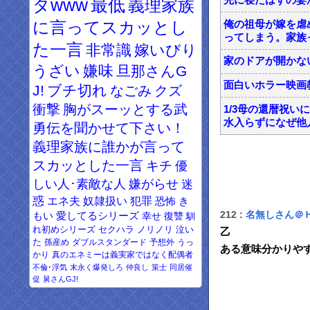
タwww
最低
義理家族
俺の祖母が嫁を虐
に言ってスカッとし
ってしまう。家族
た一言
非常識
嫁いびり
家のドアが開かな
うざい
嫌味
旦那さんG
面白いホラー映画
J!
ブチ切れ
なごみ
クズ
衝撃
胸がスーッとする武
1/3母の還暦祝
水入らずになぜ他
勇伝を聞かせて下さい！
義理家族に誰かが言って
スカッとした一言
キチ
優
しい人･素敵な人
嫌がらせ
迷
惑
エネ夫
奴隷扱い
犯罪
恐怖
き
212 :
名無しさん＠
もい
愛してるシリーズ
幸せ
復讐
馴
れ初めシリーズ
セクハラ
ノリノリ
泣い
乙
た
孫産め
ダブルスタンダード
予想外
うっ
ある意味分かりや
かり
真のエネミーは義実家ではなく配偶者
不倫･浮気
末永く爆発しろ
仲良し
策士
同居催
促
舅さんGJ!