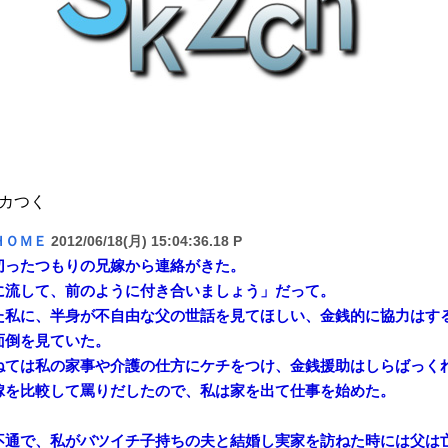
カつく
ＨＯＭＥ
2012/06/18(月) 15:04:36.18 P
切ったつもりの兄嫁から連絡がきた。
に流して、前のように付き合いましょう」だって。
た私に、半身が不自由な父の世話を見てほしい、金銭的に協力はす
面倒を見ていた。
ねては私の家事や介護の仕方にケチをつけ、金銭援助はしらばっく
嫁を比較して罵りだしたので、私は家を出て仕事を始めた。
不通で、私がバツイチ子持ちの夫と結婚し実家を訪ねた時には父は