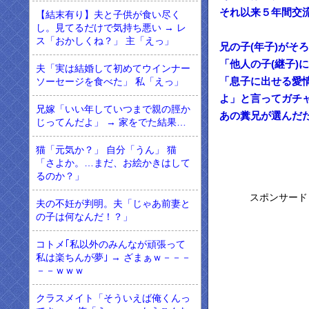
それ以来５年間交
【結末有り】夫と子供が食い尽く
し。見てるだけで気持ち悪い → レ
ス「おかしくね？」 主「えっ」
兄の子(年子)が
「他人の子(継子
夫「実は結婚して初めてウインナー
「息子に出せる愛
ソーセージを食べた」 私「えっ」
よ」と言ってガチ
兄嫁「いい年していつまで親の脛か
あの糞兄が選んだ
じってんだよ」 → 家をでた結果…
猫「元気か？」 自分「うん」 猫
「さよか。…まだ、お絵かきはして
るのか？」
スポンサード
夫の不妊が判明。夫「じゃあ前妻と
の子は何なんだ！？」
コトメ｢私以外のみんなが頑張って
私は楽ちんが夢｣ → ざまぁｗ－－－
－－ｗｗｗ
クラスメイト「そういえば俺くんっ