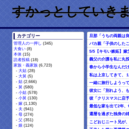
すかっとしていきません
カテゴリー
管理人の一押し
(345)
大食い
(8)
本体
(15)
読者投稿
(18)
家族・義家族
(6,723)
大姑
(28)
大舅
(5)
姑
(2,666)
舅
(580)
小姑
(578)
小舅
(130)
嫁
(1,130)
最低な家を出て2年
夫
(941)
母
(274)
父
(351)
こどおじニート兄が
娘
(124)