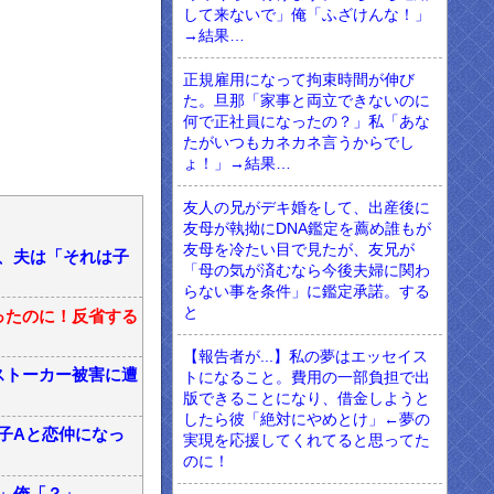
して来ないで」俺「ふざけんな！」
→結果…
正規雇用になって拘束時間が伸び
た。旦那「家事と両立できないのに
何で正社員になったの？」私「あな
たがいつもカネカネ言うからでし
ょ！」→結果…
友人の兄がデキ婚をして、出産後に
友母が執拗にDNA鑑定を薦め誰もが
友母を冷たい目で見たが、友兄が
、夫は「それは子
「母の気が済むなら今後夫婦に関わ
らない事を条件」に鑑定承諾。する
と
ったのに！反省する
【報告者が...】私の夢はエッセイス
ストーカー被害に遭
トになること。費用の一部負担で出
版できることになり、借金しようと
したら彼「絶対にやめとけ」←夢の
子Aと恋仲になっ
実現を応援してくれてると思ってた
のに！
」俺「？」