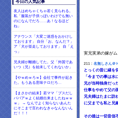
今日の人気記事
友人はめちゃくちゃ若く見られる。
私「服装が子供っぽいわけでも無い
のになんでだろ……あ！なるほど
ね」
アナウンス「大変ご迷惑をおかけし
ております」 自分「お、なんだ？」
ア「犬が並走しております」 自「え
っ」
実兄実弟の嫁がム
兄夫婦が離婚してた。父「外国であ
211 :
名無しさん＠
いつ（兄）を始末してくれないか」
とっくの昔に縁を
「今までの事は水
【やｗめｗろｗ】会社で事件が起き
た。もうある意味テロだろ…
兄が当時独身だっ
仕事をやめて父の
【まさかの結末】若ママ「ブスだし
兄夫婦はたまに訪
ババアｗよく結婚出来ましたねｗｗ
に父までも私と兄
ｗ」 → なんでよく知らないあんた
にそこまで言われなきゃなんないん
だ！！！
その後は一切音信