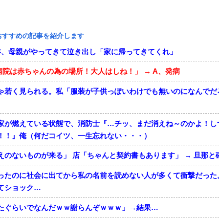
おすすめの記事を紹介します
年、母親がやってきて泣き出し「家に帰ってきてくれ」
病院は赤ちゃんの為の場所！大人はしね！」 → A、発病
ゃ若く見られる。私「服装が子供っぽいわけでも無いのになんでだ
家が燃えている状態で、消防士『…チッ、まだ消えね～のかよ！し
！！』俺（何だコイツ、一生忘れない・・・）
えのないものが来る」 店「ちゃんと契約書もあります」 → 旦那と
ったのに社会に出てから私の名前を読めない人が多くて衝撃だった
てショック…
たぐらいでなんだｗｗ謝らんぞｗｗｗ」→結果…