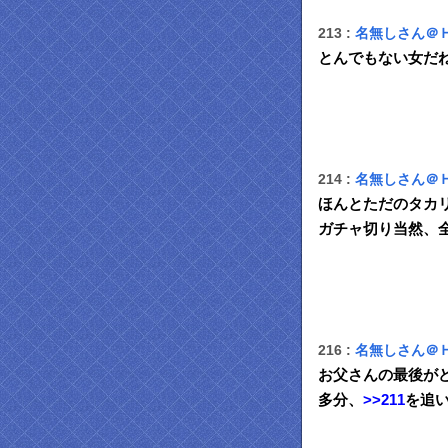
213 :
名無しさん＠
とんでもない女だ
214 :
名無しさん＠
ほんとただのタカ
ガチャ切り当然、
216 :
名無しさん＠
お父さんの最後が
多分、
>>211
を追