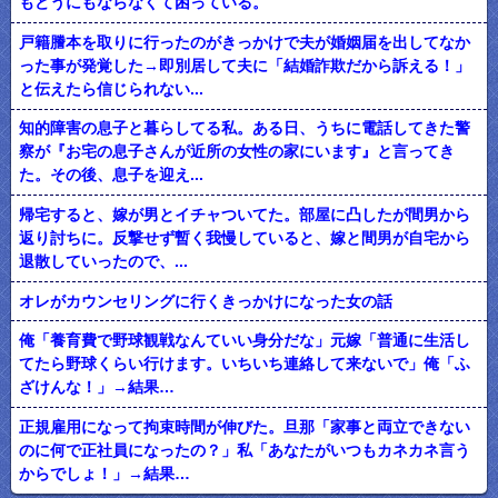
もどうにもならなくて困っている。
戸籍謄本を取りに行ったのがきっかけで夫が婚姻届を出してなか
った事が発覚した→即別居して夫に「結婚詐欺だから訴える！」
と伝えたら信じられない...
知的障害の息子と暮らしてる私。ある日、うちに電話してきた警
察が『お宅の息子さんが近所の女性の家にいます』と言ってき
た。その後、息子を迎え...
帰宅すると、嫁が男とイチャついてた。部屋に凸したが間男から
返り討ちに。反撃せず暫く我慢していると、嫁と間男が自宅から
退散していったので、...
オレがカウンセリングに行くきっかけになった女の話
俺「養育費で野球観戦なんていい身分だな」元嫁「普通に生活し
てたら野球くらい行けます。いちいち連絡して来ないで」俺「ふ
ざけんな！」→結果…
正規雇用になって拘束時間が伸びた。旦那「家事と両立できない
のに何で正社員になったの？」私「あなたがいつもカネカネ言う
からでしょ！」→結果…