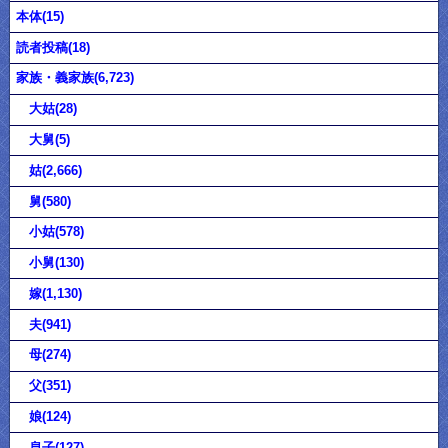
本体(15)
読者投稿(18)
家族・義家族(6,723)
大姑(28)
大舅(5)
姑(2,666)
舅(580)
小姑(578)
小舅(130)
嫁(1,130)
夫(941)
母(274)
父(351)
娘(124)
息子(127)