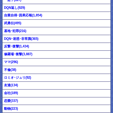
DQN返し(929)
自業自得･因果応報(1,854)
武勇伝(495)
基地･犯罪(216)
DQN･迷惑･非常識(365)
反撃･復讐(1,434)
修羅場･衝撃(3,887)
ママ(296)
不倫(38)
ロミオ･ジュリ(92)
友達(134)
会社(189)
恋愛(337)
動物(223)