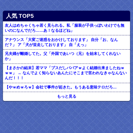
人気 TOP5
友人はめちゃくちゃ若く見られる。私「服装が子供っぽいわけでも無
いのになんでだろ……あ！なるほどね」
アナウンス「大変ご迷惑をおかけしております」 自分「お、なん
だ？」 ア「犬が並走しております」 自「えっ」
兄夫婦が離婚してた。父「外国であいつ（兄）を始末してくれない
か」
【まさかの結末】若ママ「ブスだしババアｗよく結婚出来ましたねｗ
ｗｗ」 → なんでよく知らないあんたにそこまで言われなきゃなんない
んだ！！！
【やｗめｗろｗ】会社で事件が起きた。もうある意味テロだろ…
もっと見る