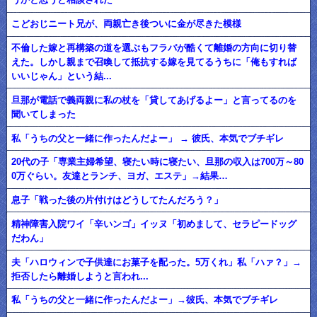
こどおじニート兄が、両親亡き後ついに金が尽きた模様
不倫した嫁と再構築の道を選ぶもフラバが酷くて離婚の方向に切り替
えた。しかし親まで召喚して抵抗する嫁を見てるうちに「俺もすれば
いいじゃん」という結...
旦那が電話で義両親に私の杖を「貸してあげるよー」と言ってるのを
聞いてしまった
私「うちの父と一緒に作ったんだよー」 → 彼氏、本気でブチギレ
20代の子「専業主婦希望、寝たい時に寝たい、旦那の収入は700万～80
0万ぐらい。友達とランチ、ヨガ、エステ」→結果…
息子「戦った後の片付けはどうしてたんだろう？」
精神障害入院ワイ「辛いンゴ」イッヌ「初めまして、セラピードッグ
だわん」
夫「ハロウィンで子供達にお菓子を配った。5万くれ」私「ハァ？」→
拒否したら離婚しようと言われ...
私「うちの父と一緒に作ったんだよー」→彼氏、本気でブチギレ