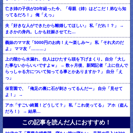
亡き姉の子供が20年経った今、「母親（姉）はどこだ！弟なら知
ってるだろ！」 俺「えっ」
夫「好きな人ができたから離婚してほしい」 私「だれ！？」 →
まさかの身内。しかも妊娠させてた…
義妹のママ友「5000円のお肉！え〜楽しみ〜」 私「それ犬のだ
よ」 ママ友「………」
上の階から水漏れ、住人はひたすら頭を下げまくり。自分「大し
た事ないからいいですよｗ」 → 数ヶ月後、新聞記者「上に住んで
らっしゃる方について知ってる事とかありますか？」 自分「え
っ」
保育園で、「俺足の裏に石が刺さってるんだー」 自分「見せて
よ！」 →
アホ「すごい綺麗！どうして？」 私「これ使ってる」 アホ（盗ん
だろ！） → 結果…
この記事を読んだ人におすすめ！