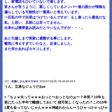
し、家電話もひいていないで通します。
皆さんが言うように、親しくしているメンバー達の誰かが情報を
漏らしている可能性が一番高いと考えています。
一応私の中で目星はつけているんですが、もし違ったら最低だな
私。と思い、旦那には言ってません。
出来れば携帯盗み読みだとマシなんですが・・・。
あと引越しまで実家に避難する事にします。
暢気に考えすぎていたなと、反省しました。
また何かあればカキコします。
372 :
名無しさん＠ＨＯＭＥ
2011/07/18(月) 06:56:05.44 0
うん、立派なジュリだねw
>「ちょｗ夫ってｗｗｗおっと〜おっとなのぉ〜？本気？10年も
前にたった半年で離婚しておいて 頭可笑しくなったの？この10年
1度も会ってないじゃんｗｗｗ神経わからん〜うひゃっひゃっひゃ