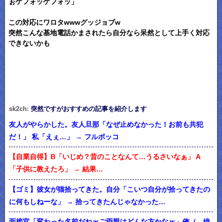
ぉゲフォッゲフォッ」
この対応にワロタwwwグッジョブw
突然こんな基地電話かまされたら自分なら呆然として上手く対応
できないかも
sk2ch:
突然ですがおすすめの記事を紹介します
友人がやらかした。友人旦那「なぜ止めなかった！お前も共犯
だ！」 私「えぇ…」 → フルボッコ
【自業自得】B「いじめ？昔のことなんて…うるさいなぁ」 A
「子供に教えたろ」 → 結果…
【ゴミ】彼女が猫拾ってきた。自分「こいつ自分が拾ってきたの
に何もしねーな」 → 拾ってきたんじゃなかった…
面接官「変わった名前だねｗご両親はどんな方かなｗ」俺（…絶