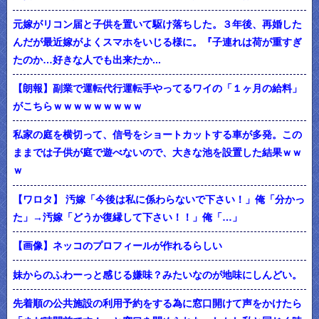
元嫁がリコン届と子供を置いて駆け落ちした。３年後、再婚した
んだが最近嫁がよくスマホをいじる様に。『子連れは荷が重すぎ
たのか…好きな人でも出来たか...
【朗報】副業で運転代行運転手やってるワイの「１ヶ月の給料」
がこちらｗｗｗｗｗｗｗｗｗ
私家の庭を横切って、信号をショートカットする車が多発。この
ままでは子供が庭で遊べないので、大きな池を設置した結果ｗｗ
ｗ
【ワロタ】 汚嫁「今後は私に係わらないで下さい！」俺「分かっ
た」→汚嫁「どうか復縁して下さい！！」俺「…」
【画像】ネッコのプロフィールが作れるらしい
妹からのふわーっと感じる嫌味？みたいなのが地味にしんどい。
先着順の公共施設の利用予約をする為に窓口開けて声をかけたら