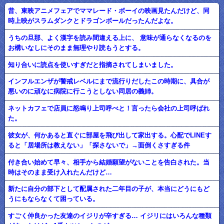
昔、東映アニメフェアでママレード・ボーイの映画見たんだけど、同
時上映がスラムダンクとドラゴンボールだったんだよな。
うちの旦那、よく漢字を読み間違える上に、 意味が通らなくなるのを
お構いなしにそのまま無理やり読もうとする。
知り合いに読点を使いすぎだと指摘されてしまいました。
インフルエンザが警戒レベルにまで流行りだしたこの時期に、具合が
悪いのに頑なに病院に行こうとしない同居の義姉。
ネットカフェで店員に怒鳴り上司呼べと！言ったら会社の上司呼ばれ
た。
彼女が、何かあると直ぐに部屋を飛び出して家出する。心配でLINEす
ると「居場所は教えない」「探さないで」→面倒くさすぎる件
付き合い始めて早々、相手から結婚願望がないことを告白された。当
時はそのまま受け入れたんだけど…
新たに自分の部下として配属された二年目の子が、本当にどうにもど
うにもならなくて困っている。
すごく仲良かった友達のイジリが辛すぎる… イジリにはいろんな種類