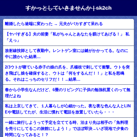
すかっとしていきませんか | sk2ch
離婚したら途端に変わった → 元夫がバカすぎて呆れる
【ヤバすぎる】夫の前妻「私がちゃんとあなたを躾けてあげる！」 私
「えっ」
放射線技師として夜勤中。レントゲン室には鍵がかかってる。なのに
中に誰かいた結果…
2/3ウトが寝ている赤子の娘の爪を、爪楊枝で刺してて衝撃。ウトを突
き飛ばし娘を確保すると、ウトは「何をするんだ！！」と私を怒鳴
る。それはこっちのセリフだ！！→結果…
春から小学生なんだけど、6畳のリビングに子供の勉強机置くのって無
理だよね
私は上京してきて、１人暮らしが心細かった。夜な夜な色んな人とLIN
Eや電話してたが、生活に慣れて電話を放置していたら・・・
一緒に旅行しようって予定を立ててる時、泊まり先は相手の「魚料理
を売りにしてるこの旅館にしよう！」でほぼ即決→いざ現地で夕食の
時間になってみると！？