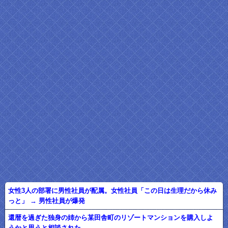
女性3人の部署に男性社員が配属。女性社員「この日は生理だから休み
っと」 → 男性社員が爆発
還暦を過ぎた独身の姉から某田舎町のリゾートマンションを購入しよ
うかと思うと相談された