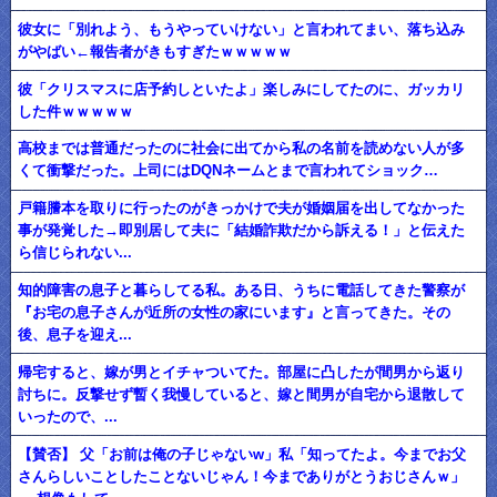
彼女に「別れよう、もうやっていけない」と言われてまい、落ち込み
がやばい←報告者がきもすぎたｗｗｗｗｗ
彼「クリスマスに店予約しといたよ」楽しみにしてたのに、ガッカリ
した件ｗｗｗｗｗ
高校までは普通だったのに社会に出てから私の名前を読めない人が多
くて衝撃だった。上司にはDQNネームとまで言われてショック…
戸籍謄本を取りに行ったのがきっかけで夫が婚姻届を出してなかった
事が発覚した→即別居して夫に「結婚詐欺だから訴える！」と伝えた
ら信じられない...
知的障害の息子と暮らしてる私。ある日、うちに電話してきた警察が
『お宅の息子さんが近所の女性の家にいます』と言ってきた。その
後、息子を迎え...
帰宅すると、嫁が男とイチャついてた。部屋に凸したが間男から返り
討ちに。反撃せず暫く我慢していると、嫁と間男が自宅から退散して
いったので、...
【賛否】 父「お前は俺の子じゃないw」私「知ってたよ。今までお父
さんらしいことしたことないじゃん！今までありがとうおじさんｗ」