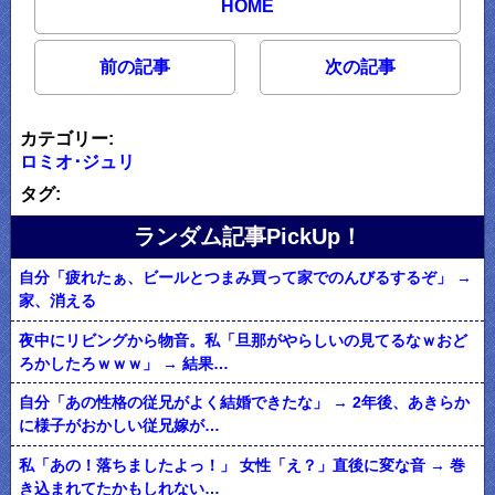
HOME
前の記事
次の記事
カテゴリー:
ロミオ･ジュリ
タグ:
ランダム記事PickUp！
自分「疲れたぁ、ビールとつまみ買って家でのんびるするぞ」 →
家、消える
夜中にリビングから物音。私「旦那がやらしいの見てるなｗおど
ろかしたろｗｗｗ」 → 結果…
自分「あの性格の従兄がよく結婚できたな」 → 2年後、あきらか
に様子がおかしい従兄嫁が…
私「あの！落ちましたよっ！」 女性「え？」直後に変な音 → 巻
き込まれてたかもしれない…