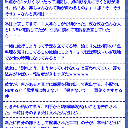
出産から1ヶ月くらいたって退院し、娘の顔を見に行くと顔が違
う。姑「あ、赤ちゃんなんて顔が変わるものよ」旦那「そ、そう
そう」→なんと真相は・・・
私は上京してきて、１人暮らしが心細かった。夜な夜な色んな人
とLINEや電話してたが、生活に慣れて電話を放置していた
ら・・・
一緒に旅行しようって予定を立ててる時、泊まり先は相手の「魚
料理を売りにしてるこの旅館にしよう！」でほぼ即決→いざ現地
で夕食の時間になってみると！？
彼女に「別れよう、もうやっていけない」と言われてまい、落ち
込みがやばい←報告者がきもすぎたｗｗｗｗｗ
彼女が、何かあると直ぐに部屋を飛び出して家出する。心配でLI
NEすると「居場所は教えない」「探さないで」→面倒くさすぎる
件
付き合い始めて早々、相手から結婚願望がないことを告白され
た。当時はそのまま受け入れたんだけど…
新たに自分の部下として配属された二年目の子が、本当にどうに