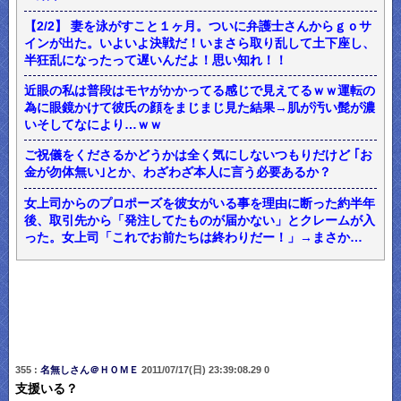
【2/2】 妻を泳がすこと１ヶ月。ついに弁護士さんからｇｏサ
インが出た。いよいよ決戦だ！いまさら取り乱して土下座し、
半狂乱になったって遅いんだよ！思い知れ！！
近眼の私は普段はモヤがかかってる感じで見えてるｗｗ運転の
為に眼鏡かけて彼氏の顔をまじまじ見た結果→肌が汚い髭が濃
いそしてなにより…ｗｗ
ご祝儀をくださるかどうかは全く気にしないつもりだけど ｢お
金が勿体無い｣とか、わざわざ本人に言う必要あるか？
女上司からのプロポーズを彼女がいる事を理由に断った約半年
後、取引先から「発注してたものが届かない」とクレームが入
った。女上司「これでお前たちは終わりだー！」→まさか…
355 :
名無しさん＠ＨＯＭＥ
2011/07/17(日) 23:39:08.29 0
支援いる？