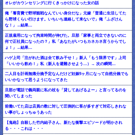
オレがカウンセリングに行くきっかけになった女の話
俺「養育費で野球観戦なんていい身分だな」元嫁「普通に生活してた
ら野球くらい行けます。いちいち連絡して来ないで」俺「ふざけん
な！」→結果…
正規雇用になって拘束時間が伸びた。旦那「家事と両立できないのに
何で正社員になったの？」私「あなたがいつもカネカネ言うからでし
ょ！」→結果…
ハゲ上司「注がれた酒は全て飲み干せ！」新人「もう限界です」上司
「いいから飲め！」私（新人を避難させよう…）→ 次の瞬間…
二人目を計画無痛分娩予定なんだけど妊娠9ヶ月になって自然分娩でも
いいかなって思うようになってきた
旦那が電話で義両親に私の杖を「貸してあげるよー」と言ってるのを
聞いてしまった
前働いてた店は店員の数に対して圧倒的に客が多すぎて対応しきれな
い事がしょっちゅうあった
【鬼砲】自殺した竹内結子さん、新たな衝撃エピソードが明かされ
る・・・これは・・・