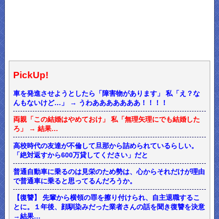
PickUp!
車を発進させようとしたら「障害物があります」 私「え？な
んもないけど…」 → うわあああああああ！！！！
両親「この結婚はやめておけ」 私「無理矢理にでも結婚した
ろ」 → 結果…
高校時代の友達が不倫して旦那から詰められているらしい。
「絶対返すから600万貸してください」だと
普通自動車に乗るのは見栄のため勢は、心からそれだけが理由
で普通車に乗ると思ってるんだろうか。
【復讐】 先輩から横領の罪を擦り付けられ、自主退職するこ
とに。１年後、顔馴染みだった業者さんの話を聞き復讐を決意
→結果…