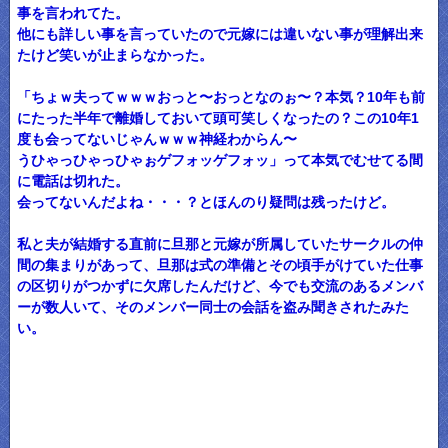
事を言われてた。
他にも詳しい事を言っていたので元嫁には違いない事が理解出来
たけど笑いが止まらなかった。
「ちょｗ夫ってｗｗｗおっと〜おっとなのぉ〜？本気？10年も前
にたった半年で離婚しておいて頭可笑しくなったの？この10年1
度も会ってないじゃんｗｗｗ神経わからん〜
うひゃっひゃっひゃぉゲフォッゲフォッ」って本気でむせてる間
に電話は切れた。
会ってないんだよね・・・？とほんのり疑問は残ったけど。
私と夫が結婚する直前に旦那と元嫁が所属していたサークルの仲
間の集まりがあって、旦那は式の準備とその頃手がけていた仕事
の区切りがつかずに欠席したんだけど、今でも交流のあるメンバ
ーが数人いて、そのメンバー同士の会話を盗み聞きされたみた
い。