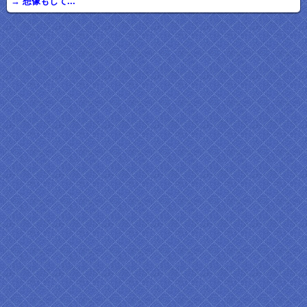
→ 想像もして...