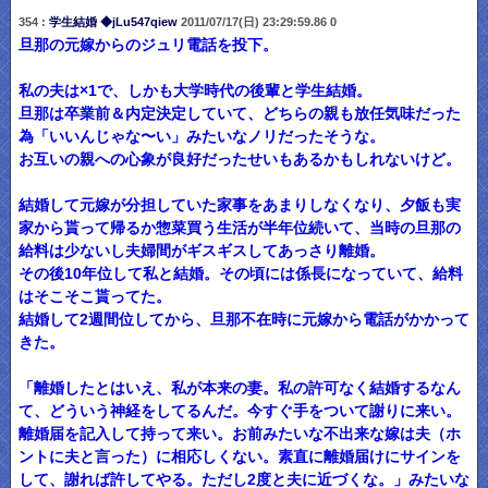
354 :
学生結婚 ◆jLu547qiew
2011/07/17(日) 23:29:59.86 0
旦那の元嫁からのジュリ電話を投下。
私の夫は×1で、しかも大学時代の後輩と学生結婚。
旦那は卒業前＆内定決定していて、どちらの親も放任気味だった
為「いいんじゃな〜い」みたいなノリだったそうな。
お互いの親への心象が良好だったせいもあるかもしれないけど。
結婚して元嫁が分担していた家事をあまりしなくなり、夕飯も実
家から貰って帰るか惣菜買う生活が半年位続いて、当時の旦那の
給料は少ないし夫婦間がギスギスしてあっさり離婚。
その後10年位して私と結婚。その頃には係長になっていて、給料
はそこそこ貰ってた。
結婚して2週間位してから、旦那不在時に元嫁から電話がかかって
きた。
「離婚したとはいえ、私が本来の妻。私の許可なく結婚するなん
て、どういう神経をしてるんだ。今すぐ手をついて謝りに来い。
離婚届を記入して持って来い。お前みたいな不出来な嫁は夫（ホ
ントに夫と言った）に相応しくない。素直に離婚届けにサインを
して、謝れば許してやる。ただし2度と夫に近づくな。」みたいな