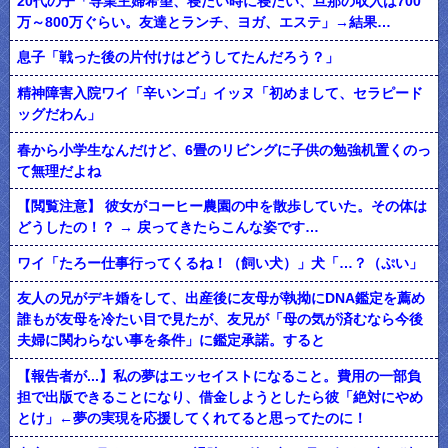
20代の子「専業主婦希望、寝たい時に寝たい、旦那の収入は700
万～800万ぐらい。友達とランチ、ヨガ、エステ」→結果…
息子「戦った後の片付けはどうしてたんだろう？」
精神障害入院ワイ「辛いンゴ」イッヌ「初めまして、セラピード
ッグだわん」
春から小学生なんだけど、6畳のリビングに子供の勉強机置くのっ
て無理だよね
【閲覧注意】 彼女がコーヒー農園の中を散歩していた。その体は
どうしたの！？ → 戻ってきたらこんな姿です…
ワイ「たろー仕事行ってくるね！（飼い犬）」犬「…？（ぷい」
友人の兄がデキ婚をして、出産後に友母が執拗にDNA鑑定を薦め
誰もが友母を冷たい目で見たが、友兄が「母の気が済むなら今後
夫婦に関わらない事を条件」に鑑定承諾。すると
【報告者が...】私の夢はエッセイストになること。費用の一部負
担で出版できることになり、借金しようとしたら彼「絶対にやめ
とけ」←夢の実現を応援してくれてると思ってたのに！