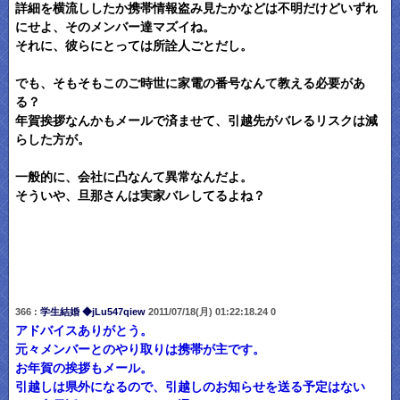
詳細を横流ししたか携帯情報盗み見たかなどは不明だけどいずれ
にせよ、そのメンバー達マズイね。
それに、彼らにとっては所詮人ごとだし。
でも、そもそもこのご時世に家電の番号なんて教える必要があ
る？
年賀挨拶なんかもメールで済ませて、引越先がバレるリスクは減
らした方が。
一般的に、会社に凸なんて異常なんだよ。
そういや、旦那さんは実家バレしてるよね？
366 :
学生結婚 ◆jLu547qiew
2011/07/18(月) 01:22:18.24 0
アドバイスありがとう。
元々メンバーとのやり取りは携帯が主です。
お年賀の挨拶もメール。
引越しは県外になるので、引越しのお知らせを送る予定はない