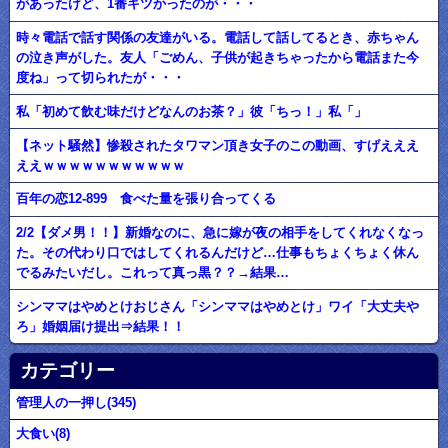
があったけど、1番キツかったのが・・・
時々電話で話す関係の友達がいる。電話して話してるとき、赤ちゃん
の泣き声がした。友人「ごめん、子供が起きちゃったから電話また今
度ね」って切られたが・・・
私「初めて飲む味だけどなんのお茶？」彼「ちっ！」私「」
【ネット騒然】惨殺されたタワマン頂き女子のこの動画、すげえええ
ええｗｗｗｗｗｗｗｗｗｗｗ
百年の恋12-899 食べた量を張り合ってくる
2/2【ダメ男！！】新婚なのに、急に嫁が夜の相手をしてくれなくなっ
た。その代わり口ではしてくれるんだけど…仕事もちょくちょく休ん
でるみたいだし。これって真っ黒？？→結果…
シンママはやめとけおじさん「シンママはやめとけ」ワイ「大丈夫や
ろ」婚姻届け提出⇒結果！！
カテゴリー
管理人の一押し(345)
大食い(8)