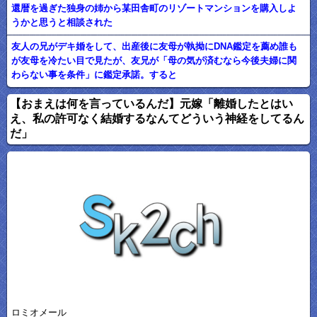
還暦を過ぎた独身の姉から某田舎町のリゾートマンションを購入しよ
うかと思うと相談された
友人の兄がデキ婚をして、出産後に友母が執拗にDNA鑑定を薦め誰も
が友母を冷たい目で見たが、友兄が「母の気が済むなら今後夫婦に関
わらない事を条件」に鑑定承諾。すると
【おまえは何を言っているんだ】元嫁「離婚したとはい
え、私の許可なく結婚するなんてどういう神経をしてるん
だ」
ロミオメール