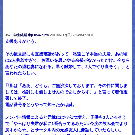
357 :
学生結婚 ◆jLu547qiew
2011/07/17(日) 23:49:47.81 0
支援ありがとう。
その後旦那にも直接電話があって「私達こそ本当の夫婦。あの頃
は2人共若すぎて、お互いを思いやる余裕がなかっただけ。今なら
あなたの望む妻になれる。早く離婚して、2人でやり直そう。」と
言われたらしい。
旦那は「ああ、どうも。ご無沙汰しております。その件に関しま
しては、検討にも価しませんのであしからず。」と言って着信拒
否して終了。
電話番号をどうやって知ったかは謎。
メンバー情報によると元嫁には×が1つ増え、子供も3人いるそう
で「やっぱり夫君が私に1番合ってるみたい♪今度の飲み会でより
戻すから☆」とサークル内の元嫁友人に豪語していたらしい。