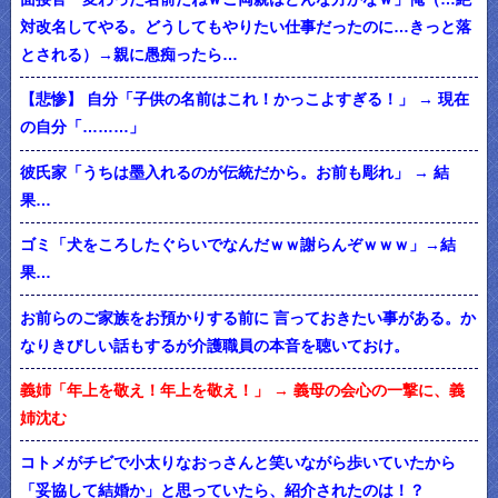
対改名してやる。どうしてもやりたい仕事だったのに…きっと落
とされる）→親に愚痴ったら…
【悲惨】 自分「子供の名前はこれ！かっこよすぎる！」 → 現在
の自分「………」
彼氏家「うちは墨入れるのが伝統だから。お前も彫れ」 → 結
果…
ゴミ「犬をころしたぐらいでなんだｗｗ謝らんぞｗｗｗ」→結
果…
お前らのご家族をお預かりする前に 言っておきたい事がある。か
なりきびしい話もするが介護職員の本音を聴いておけ。
義姉「年上を敬え！年上を敬え！」 → 義母の会心の一撃に、義
姉沈む
コトメがチビで小太りなおっさんと笑いながら歩いていたから
「妥協して結婚か」と思っていたら、紹介されたのは！？